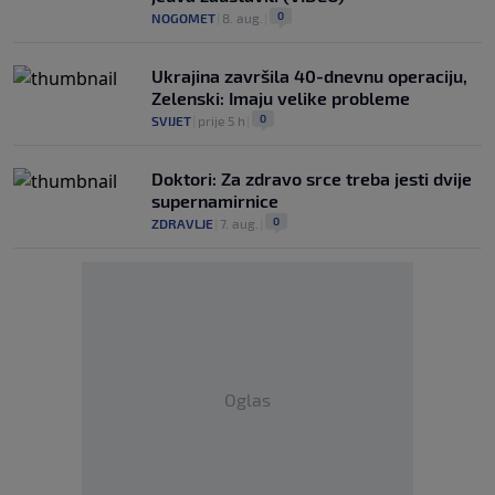
0
NOGOMET
|
8. aug.
|
Ukrajina završila 40-dnevnu operaciju,
Zelenski: Imaju velike probleme
0
SVIJET
|
prije 5 h
|
Doktori: Za zdravo srce treba jesti dvije
supernamirnice
0
ZDRAVLJE
|
7. aug.
|
Oglas