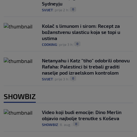
Sydneyju
0
SVIJET
|
prije 2 h
|
Kolač s limunom i sirom: Recept za
božanstvenu slasticu koja se topi u
ustima
0
COOKING
|
prije 3 h
|
Netanyahu i Katz "tiho" odobrili obnovu
Rafaha: Palestinci bi trebali graditi
naselje pod izraelskom kontrolom
0
SVIJET
|
prije 3 h
|
SHOWBIZ
Video koji budi emocije: Dino Merlin
objavio najbolje trenutke s Koševa
0
SHOWBIZ
|
6. aug.
|