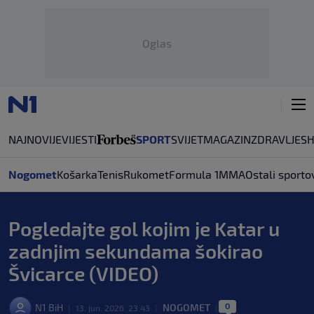
Oglas
NAJNOVIJE
VIJESTI
SPORT
SVIJET
MAGAZIN
ZDRAVLJE
S
Nogomet
Košarka
Tenis
Rukomet
Formula 1
MMA
Ostali sporto
Pogledajte gol kojim je Katar u
zadnjim sekundama šokirao
Švicarce (VIDEO)
0
N1 BiH
NOGOMET
|
13. jun. 2026. 23:43
|
|