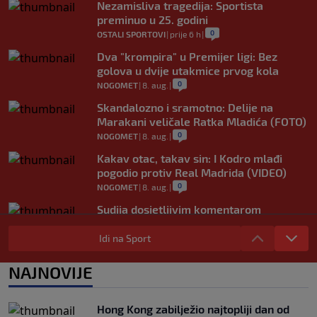
Nezamisliva tragedija: Sportista
preminuo u 25. godini
0
OSTALI SPORTOVI
|
prije 6 h
|
Dva "krompira" u Premijer ligi: Bez
golova u dvije utakmice prvog kola
0
NOGOMET
|
8. aug.
|
Skandalozno i sramotno: Delije na
Marakani veličale Ratka Mladića (FOTO)
0
NOGOMET
|
8. aug.
|
Kakav otac, takav sin: I Kodro mlađi
pogodio protiv Real Madrida (VIDEO)
0
NOGOMET
|
8. aug.
|
Sudija dosjetljivim komentarom
nasmijao publiku nakon žalbe tenisera
(VIDEO)
Idi na Sport
0
TENIS
|
8. aug.
|
NAJNOVIJE
Haos u Irskoj: Navijač utrčao na teren i
nasrnuo na gostujuće fudbalere (VIDEO)
0
NOGOMET
|
8. aug.
|
Hong Kong zabilježio najtopliji dan od