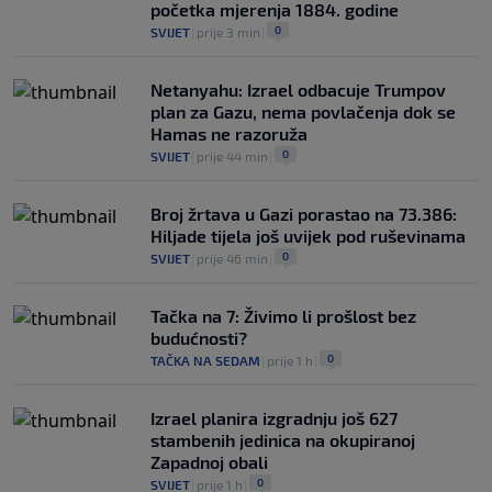
početka mjerenja 1884. godine
0
SVIJET
|
prije 3 min
|
Netanyahu: Izrael odbacuje Trumpov
plan za Gazu, nema povlačenja dok se
Hamas ne razoruža
0
SVIJET
|
prije 44 min
|
Broj žrtava u Gazi porastao na 73.386:
Hiljade tijela još uvijek pod ruševinama
0
SVIJET
|
prije 46 min
|
Tačka na 7: Živimo li prošlost bez
budućnosti?
0
TAČKA NA SEDAM
|
prije 1 h
|
Izrael planira izgradnju još 627
stambenih jedinica na okupiranoj
Zapadnoj obali
0
SVIJET
|
prije 1 h
|