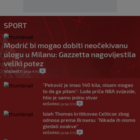
SPORT
Modrić bi mogao dobiti neočekivanu
ulogu u Milanu: Gazzetta nagovijestila
veliki potez
0
NOGOMET
|
prije 4 h
|
"Peković je imao 140 kila, nisam mogao
to da ga pitam": Luda priča NBA zvijezde,
htio je samo jednu stvar
0
KOŠARKA
|
prije 5 h
|
Isiah Thomas kritikovao Celticse zbog
odnosa prema Brownu: "Nikada ih nismo
gledali ovakve"
0
KOŠARKA
|
prije 5 h
|