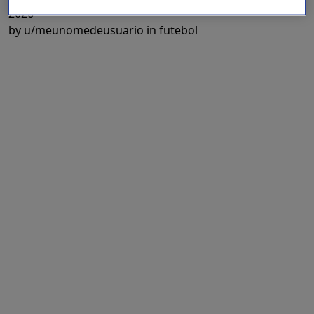
2026
by
u/meunomedeusuario
in
futebol