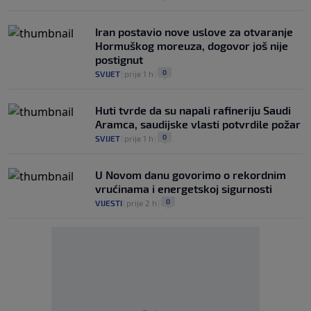
Iran postavio nove uslove za otvaranje
Hormuškog moreuza, dogovor još nije
postignut
0
SVIJET
|
prije 1 h
|
Huti tvrde da su napali rafineriju Saudi
Aramca, saudijske vlasti potvrdile požar
0
SVIJET
|
prije 1 h
|
U Novom danu govorimo o rekordnim
vrućinama i energetskoj sigurnosti
0
VIJESTI
|
prije 2 h
|