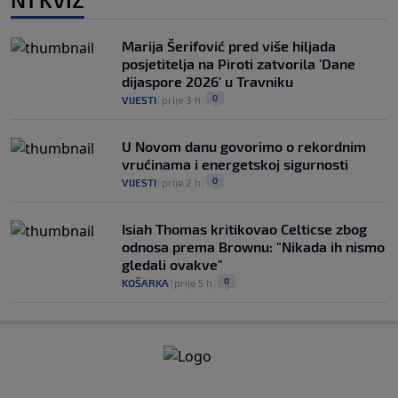
Marija Šerifović pred više hiljada
posjetitelja na Piroti zatvorila 'Dane
dijaspore 2026' u Travniku
0
VIJESTI
|
prije 3 h
|
U Novom danu govorimo o rekordnim
vrućinama i energetskoj sigurnosti
0
VIJESTI
|
prije 2 h
|
Isiah Thomas kritikovao Celticse zbog
odnosa prema Brownu: "Nikada ih nismo
gledali ovakve"
0
KOŠARKA
|
prije 5 h
|