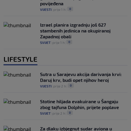
povijeđena
0
VIJESTI
|
prije 1 h
|
Izrael planira izgradnju još 627
stambenih jedinica na okupiranoj
Zapadnoj obali
0
SVIJET
|
prije 1 h
|
LIFESTYLE
Sutra u Sarajevu akcija darivanja krvi:
Daruj krv, budi opet njihov heroj
0
VIJESTI
|
prije 2 h
|
Stotine hiljada evakuirane u Šangaju
zbog tajfuna Dolphin, prijete poplave
0
SVIJET
|
prije 2 h
|
Za dlaku izbjegnut sudar aviona u