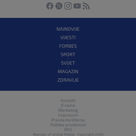
NAJNOVIJE
VIJESTI
FORBES
SPORT
SVIJET
MAGAZIN
ZDRAVLJE
Kontakt
O nama
Marketing
Impresum
Pravila korištenja
Politika privatnosti
RSS
Member of
United Media
- Copyright 2026