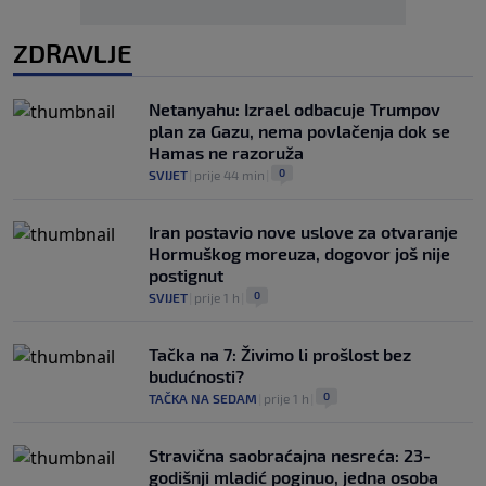
ZDRAVLJE
Netanyahu: Izrael odbacuje Trumpov
plan za Gazu, nema povlačenja dok se
Hamas ne razoruža
0
SVIJET
|
prije 44 min
|
Iran postavio nove uslove za otvaranje
Hormuškog moreuza, dogovor još nije
postignut
0
SVIJET
|
prije 1 h
|
Tačka na 7: Živimo li prošlost bez
budućnosti?
0
TAČKA NA SEDAM
|
prije 1 h
|
Stravična saobraćajna nesreća: 23-
godišnji mladić poginuo, jedna osoba