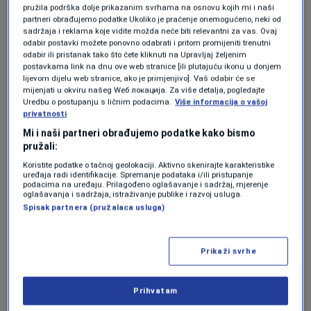
NOGOMET
|
13. jun.
pružila podrška dolje prikazanim svrhama na osnovu kojih mi i naši
Katar šokirao Švicarsku na startu
partneri obrađujemo podatke Ukoliko je praćenje onemogućeno, neki od
sadržaja i reklama koje vidite možda neće biti relevantni za vas. Ovaj
Mundijala, tek će se sada zakuhati u
odabir postavki možete ponovno odabrati i pritom promijeniti trenutni
grupi Zmajeva
odabir ili pristanak tako što ćete kliknuti na Upravljaj željenim
NOGOMET
|
13. jun.
postavkama link na dnu ove web stranice [ili plutajuću ikonu u donjem
lijevom dijelu web stranice, ako je primjenjivo]. Vaš odabir će se
Uhapšena NBA zvijezda, Amerikanci
mijenjati u okviru našeg Wеб локација. Za više detalja, pogledajte
otkrili i razlog
Uredbu o postupanju s ličnim podacima.
Više informacija o vašoj
KOŠARKA
|
13. jun.
privatnosti
Šokantne scene iz Grčke: Tyrique
Mi i naši partneri obrađujemo podatke kako bismo
Jones brutalno nokautirao Kendricka
pružali:
Nunna (VIDEO)
Koristite podatke o tačnoj geolokaciji. Aktivno skenirajte karakteristike
KOŠARKA
|
13. jun.
uređaja radi identifikacije. Spremanje podataka i/ili pristupanje
podacima na uređaju. Prilagođeno oglašavanje i sadržaj, mjerenje
oglašavanja i sadržaja, istraživanje publike i razvoj usluga.
Nakon odličnog ubačaja Ahmeda, Khoukhi se
Spisak partnera (pružalaca usluga)
najbolje snašao u kaznenom prostoru i
preciznim udarcem savladao Gregora Kobela
Prikaži svrhe
za konačnih 1:1.
Prihvatam
Catar [1]-1 Suíça - B. Khoukhi 90+5' - Copa do Mundo