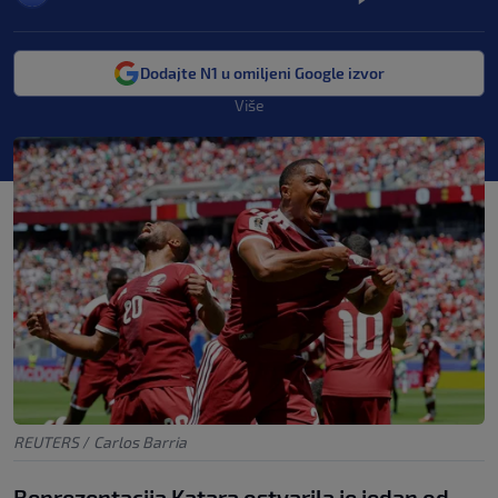
Dodajte N1 u omiljeni Google izvor
Više
REUTERS
/
Carlos Barria
Reprezentacija Katara ostvarila je jedan od