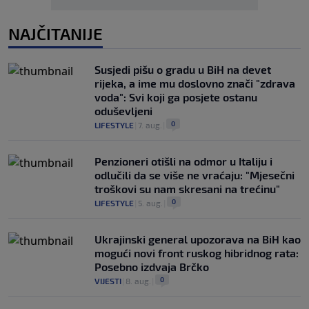
NAJČITANIJE
Susjedi pišu o gradu u BiH na devet
rijeka, a ime mu doslovno znači "zdrava
voda": Svi koji ga posjete ostanu
oduševljeni
0
LIFESTYLE
|
7. aug.
|
Penzioneri otišli na odmor u Italiju i
odlučili da se više ne vraćaju: "Mjesečni
troškovi su nam skresani na trećinu"
0
LIFESTYLE
|
5. aug.
|
Ukrajinski general upozorava na BiH kao
mogući novi front ruskog hibridnog rata:
Posebno izdvaja Brčko
0
VIJESTI
|
8. aug.
|