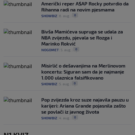
Američki reper A$AP Rocky potvrdio da
Rihanna radi na novim pjesmama
0
SHOWBIZ
|
6. aug.
|
Bivša Mamićeva supruga se udala za
NBA zvijezdu, pjevala se Rozga i
Marinko Rokvić
0
NOGOMET
|
5. aug.
|
Misirlić o dešavanjima na Merlinovom
koncertu: Siguran sam da je najmanje
1.000 ulaznica falsifikovano
0
SHOWBIZ
|
5. aug.
|
Pop zvijezda kroz suze najavila pauzu u
karijeri: Ariana Grande pojasnila zašto
se povlači iz javnog života
0
SHOWBIZ
|
4. aug.
|
N1 KVIZ