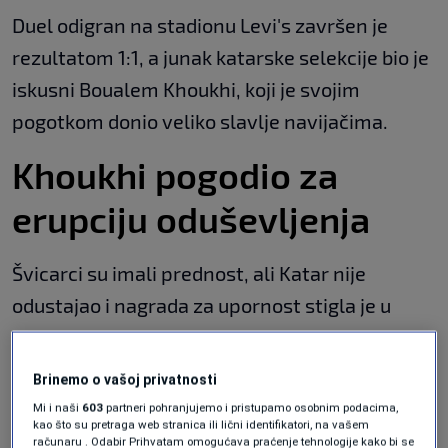
Duel odigran na stadionu Levi's završen je
rezultatom 1:1, a junak katarske selekcije bio je
iskusni Boualem Khoukhi, koji je svojim
pogotkom donio veliko slavlje navijačima.
Khoukhi pogodio za
erupciju oduševljenja
Švicarci su imali prednost, ali Katar nije
odustajao i nagrada za upornost stigla je u
nastavku susreta.
Brinemo o vašoj privatnosti
Gattusu su presudili Zmajevi, Italija
Mi i naši
603
partneri pohranjujemo i pristupamo osobnim podacima,
sada pronašla novog selektora:
kao što su pretraga web stranica ili lični identifikatori, na vašem
Vratio se trofejni stručnjak!
računaru . Odabir Prihvatam omogućava praćenje tehnologije kako bi se