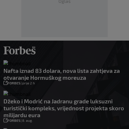
Oglas
Nafta iznad 83 dolara, nova lista zahtjeva za
otvaranje Hormuškog moreuza
FORBES
|
prije 2 h
Džeko i Modrić na Jadranu grade luksuzni
turistički kompleks, vrijednost projekta skoro
milijardu eura
FORBES
|
8. aug.