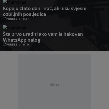
Kopaju zlato dan i noć, ali nisu svjesni
ozbiljnih posljedica
FORBES
|
prije 2 h
Šta prvo uraditi ako vam je hakovan
WhatsApp nalog
FORBES
|
prije 1 h
Oglas