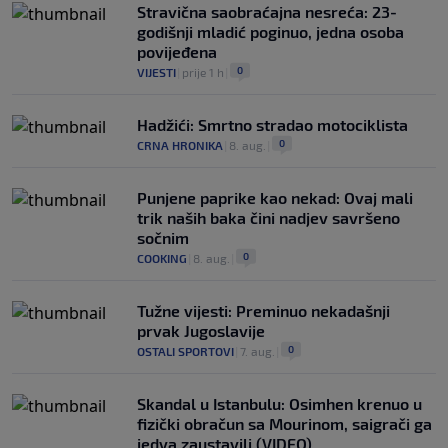
Stravična saobraćajna nesreća: 23-
godišnji mladić poginuo, jedna osoba
povijeđena
0
VIJESTI
|
prije 1 h
|
Hadžići: Smrtno stradao motociklista
0
CRNA HRONIKA
|
8. aug.
|
Punjene paprike kao nekad: Ovaj mali
trik naših baka čini nadjev savršeno
sočnim
0
COOKING
|
8. aug.
|
Tužne vijesti: Preminuo nekadašnji
prvak Jugoslavije
0
OSTALI SPORTOVI
|
7. aug.
|
Skandal u Istanbulu: Osimhen krenuo u
fizički obračun sa Mourinom, saigrači ga
jedva zaustavili (VIDEO)