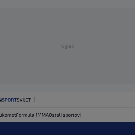
Oglas
SPORT
SVIJET
MAGAZIN
ukomet
Formula 1
MMA
Ostali sportovi
ZDRAVLJE