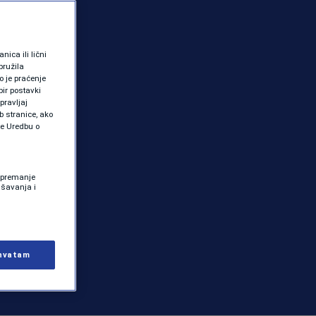
ica ili lični
pružila
 je praćenje
ir postavki
pravljaj
b stranice, ako
te Uredbu o
 Spremanje
ašavanja i
hvatam