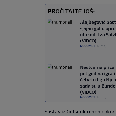
PROČITAJTE JOŠ:
Alajbegović pos
sjajan gol u opro
utakmici za Sal
(VIDEO)
NOGOMET
|
17. maj.
Nestvarna priča: 
pet godina igrali
četvrtu ligu Nje
sada su u Bundes
(VIDEO)
NOGOMET
|
17. maj.
Sastav iz Gelsenkirchena okon