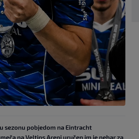
 su sezonu pobjedom na Eintracht
eča na Veltins Areni uručen im je pehar za