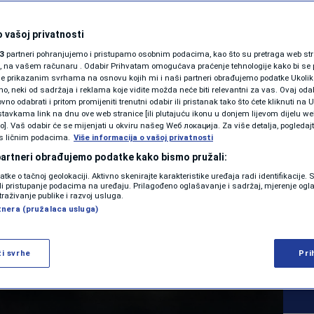
SHOWBIZ
 su Džeko, Katić i
KOLUMNE
 vašoj privatnosti
3
partneri pohranjujemo i pristupamo osobnim podacima, kao što su pretraga web stran
i titutlu,
ori, na vašem računaru . Odabir Prihvatam omogućava praćenje tehnologije kako bi se 
je prikazanim svrhama na osnovu kojih mi i naši partneri obrađujemo podatke Ukoliko
 neki od sadržaja i reklama koje vidite možda neće biti relevantni za vas. Ovaj odab
poklonila Dijamantu
PODCAST
no odabrati i pritom promijeniti trenutni odabir ili pristanak tako što ćete kliknuti na U
tavkama link na dnu ove web stranice [ili plutajuću ikonu u donjem lijevom dijelu we
N1 SPECIJAL
vo]. Vaš odabir će se mijenjati u okviru našeg Wеб локација. Za više detalja, pogledaj
s ličnim podacima.
Više informacija o vašoj privatnosti
FENOMENI
 partneri obrađujemo podatke kako bismo pružali:
0
NOGOMET
komentara
datke o tačnoj geolokaciji. Aktivno skenirajte karakteristike uređaja radi identifikacije.
|
|
NEISTRAŽENO
ili pristupanje podacima na uređaju. Prilagođeno oglašavanje i sadržaj, mjerenje ogl
traživanje publike i razvoj usluga.
tnera (pružalaca usluga)
VIRALNO
Više
FOTO
ži svrhe
Pri
PROMO
VIDEO