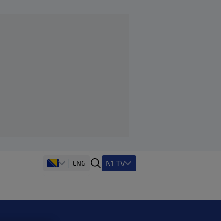
N1 TV
ENG