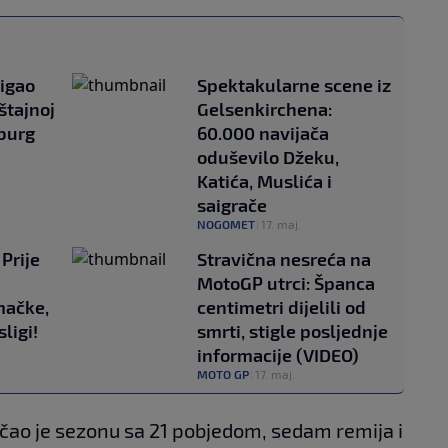
tigao
Spektakularne scene iz
štajnoj
Gelsenkirchena:
zburg
60.000 navijača
oduševilo Džeku,
Katića, Muslića i
saigrače
NOGOMET
|
17. maj.
Prije
Stravična nesreća na
MotoGP utrci: Španca
mačke,
centimetri dijelili od
ligi!
smrti, stigle posljednje
informacije (VIDEO)
MOTO GP
|
17. maj.
čao je sezonu sa 21 pobjedom, sedam remija i