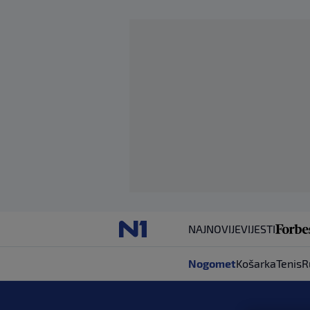
NAJNOVIJE
VIJESTI
Nogomet
Košarka
Tenis
R