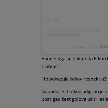
A post shared by Bund
Bundesliga se poklonila Edinu 
trofeje".
I to pokazuje kakav respekt uži
Napadač Schalkea odigrao je o
postigao šest golova uz tri asis