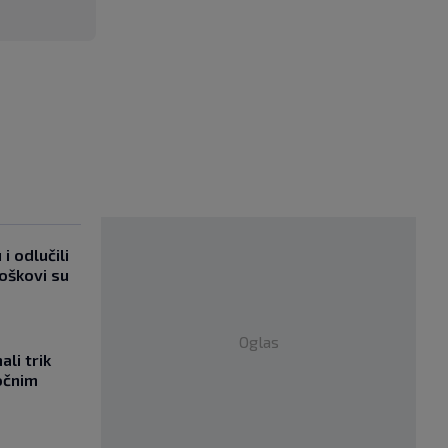
i odlučili
roškovi su
Oglas
li trik
očnim