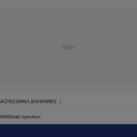
Oglas
AZIN
ZDRAVLJE
SHOWBIZ
KOLUMNE
MA
Ostali sportovi