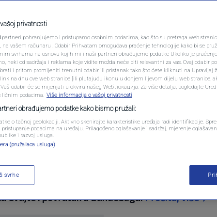
PODCAST
ko, Katić i Muslić
N1 SPECIJAL
vašoj privatnosti
3
partneri pohranjujemo i pristupamo osobnim podacima, kao što su pretraga web stranica 
desliga se poklonila
FENOMENI
ri, na vašem računaru . Odabir Prihvatam omogućava praćenje tehnologije kako bi se pruž
anim svrhama na osnovu kojih mi i naši partneri obrađujemo podatke Ukoliko je praćenj
 neki od sadržaja i reklama koje vidite možda neće biti relevantni za vas. Ovaj odabir p
NEISTRAŽENO
ati i pritom promijeniti trenutni odabir ili pristanak tako što ćete kliknuti na Upravljaj 
ink na dnu ove web stranice [ili plutajuću ikonu u donjem lijevom dijelu web stranice, a
VIRALNO
. Vaš odabir će se mijenjati u okviru našeg Wеб локација. Za više detalja, pogledajte Ure
s ličnim podacima.
Više informacija o vašoj privatnosti
entara
FOTO
partneri obrađujemo podatke kako bismo pružali:
atke o tačnoj geolokaciji. Aktivno skenirajte karakteristike uređaja radi identifikacije. Sp
PROMO
li pristupanje podacima na uređaju. Prilagođeno oglašavanje i sadržaj, mjerenje oglašavanj
publike i razvoj usluga.
era (pružalaca usluga)
VIDEO
ži svrhe
Pr
edom na Eintracht Braunschweigom 1:0, a nakon me
ka Cvajte i povratak u Bundesligu.
Pročitaj više