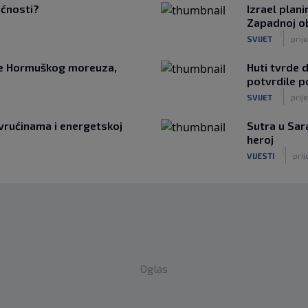
ućnosti?
Izrael plan
Zapadnoj ob
|
SVIJET
prije
nje Hormuškog moreuza,
Huti tvrde d
potvrdile p
|
SVIJET
prije
rućinama i energetskoj
Sutra u Sara
heroj
|
VIJESTI
prij
Oglas