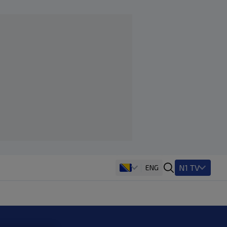
N1 TV
ENG