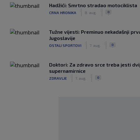
Hadžići: Smrtno stradao motociklista
|
|
0
CRNA HRONIKA
8. aug.
Tužne vijesti: Preminuo nekadašnji prv
Jugoslavije
|
|
0
OSTALI SPORTOVI
7. aug.
Doktori: Za zdravo srce treba jesti dvi
supernamirnice
|
|
0
ZDRAVLJE
7. aug.