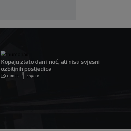
Kopaju zlato dan i noć, ali nisu svjesni
ozbiljnih posljedica
|
FORBES
prije 1 h