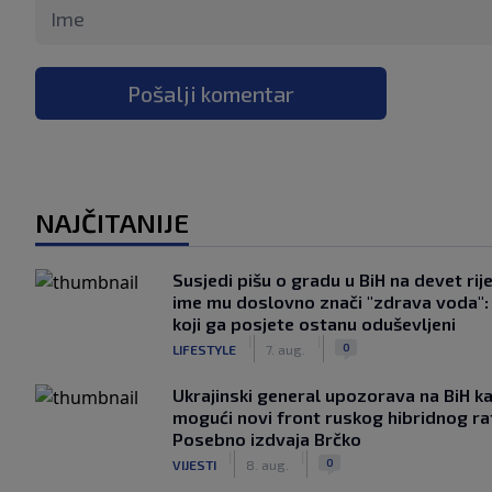
Pošalji komentar
NAJČITANIJE
Susjedi pišu o gradu u BiH na devet rije
ime mu doslovno znači "zdrava voda":
koji ga posjete ostanu oduševljeni
|
|
0
LIFESTYLE
7. aug.
Ukrajinski general upozorava na BiH k
mogući novi front ruskog hibridnog ra
Posebno izdvaja Brčko
|
|
0
VIJESTI
8. aug.