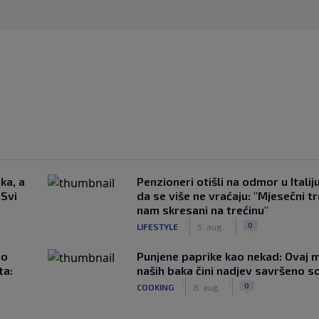
ka, a
Penzioneri otišli na odmor u Italiju 
 Svi
da se više ne vraćaju: "Mjesečni t
nam skresani na trećinu"
|
|
0
LIFESTYLE
5. aug.
ao
Punjene paprike kao nekad: Ovaj ma
ta:
naših baka čini nadjev savršeno s
|
|
0
COOKING
8. aug.