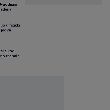
-godišnji
jeđena
o u fizički
 jedva
žara kod
vno trebale