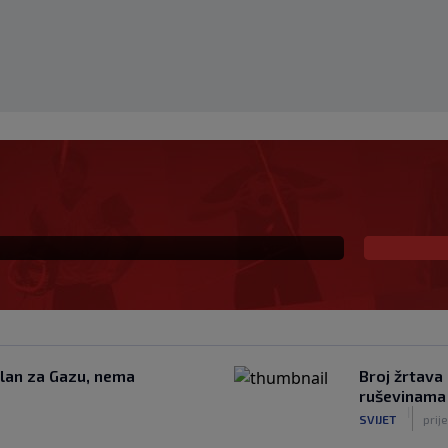
ekivanu ulogu u
la veliki potez
lan za Gazu, nema
Broj žrtava 
ruševinama
|
SVIJET
prij