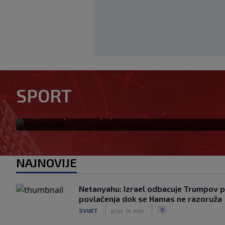
Modrić bi mogao dobiti neoč
SPORT
Milanu: Gazzetta nagovijesti
|
|
0
NOGOMET
prije 4 h
NAJNOVIJE
Netanyahu: Izrael odbacuje Trumpov p
povlačenja dok se Hamas ne razoruža
|
|
0
SVIJET
prije 14 min