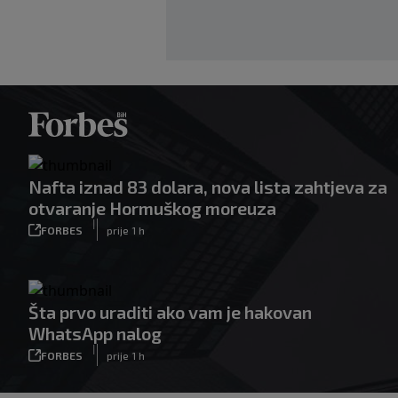
Nafta iznad 83 dolara, nova lista zahtjeva za
otvaranje Hormuškog moreuza
|
FORBES
prije 1 h
Šta prvo uraditi ako vam je hakovan
WhatsApp nalog
|
FORBES
prije 1 h