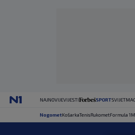
NAJNOVIJE
VIJESTI
SPORT
SVIJET
MAG
Nogomet
Košarka
Tenis
Rukomet
Formula 1
M