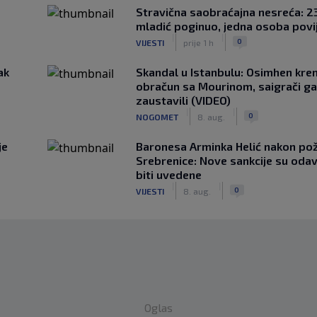
Stravična saobraćajna nesreća: 23
mladić poginuo, jedna osoba povi
|
|
0
VIJESTI
prije 1 h
ak
Skandal u Istanbulu: Osimhen krenu
obračun sa Mourinom, saigrači ga
zaustavili (VIDEO)
|
|
0
NOGOMET
8. aug.
je
Baronesa Arminka Helić nakon po
Srebrenice: Nove sankcije su oda
biti uvedene
|
|
0
VIJESTI
8. aug.
Oglas