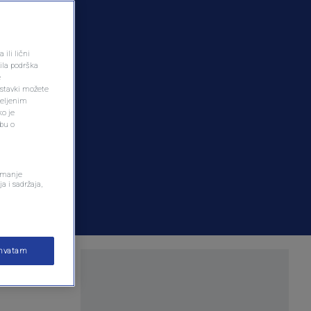
ili lični
ila podrška
e
ostavki možete
željenim
ko je
dbu o
remanje
a i sadržaja,
ihvatam
ča na