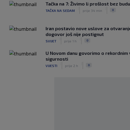
Tačka na 7: Živimo li prošlost bez bud
|
|
0
TAČKA NA SEDAM
prije 34 min
Iran postavio nove uslove za otvara
dogovor još nije postignut
|
|
0
SVIJET
prije 1 h
U Novom danu govorimo o rekordnim v
sigurnosti
|
|
0
VIJESTI
prije 2 h