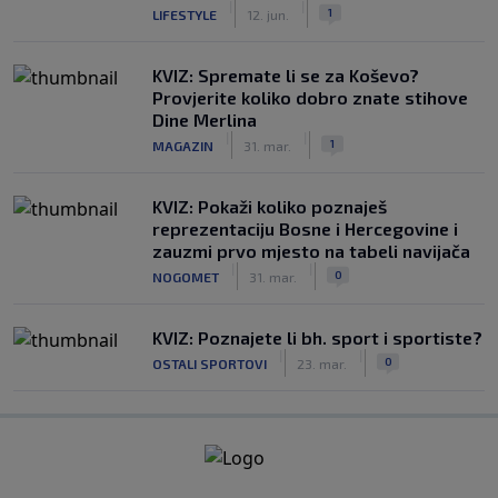
|
|
1
LIFESTYLE
12. jun.
KVIZ: Spremate li se za Koševo?
Provjerite koliko dobro znate stihove
Dine Merlina
|
|
1
MAGAZIN
31. mar.
KVIZ: Pokaži koliko poznaješ
reprezentaciju Bosne i Hercegovine i
zauzmi prvo mjesto na tabeli navijača
|
|
0
NOGOMET
31. mar.
KVIZ: Poznajete li bh. sport i sportiste?
|
|
0
OSTALI SPORTOVI
23. mar.