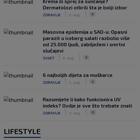
Krema ili sprej za sunčanje?
Dermatolozi otkrili šta je bolji izbor
|
|
0
ZDRAVLJE
6. aug.
Masovna epidemija u SAD-u: Opasni
parazit u iceberg salati razbolio više
od 25.000 ljudi, zabilježeni i smrtni
slučajevi
|
|
0
SVIJET
6. aug.
6 najboljih dijeta za muškarce
|
|
0
ZDRAVLJE
5. aug.
Razumijete li kako funkcionira UV
indeks? Ovdje je sve što trebate znati
|
|
0
ZDRAVLJE
4. aug.
LIFESTYLE