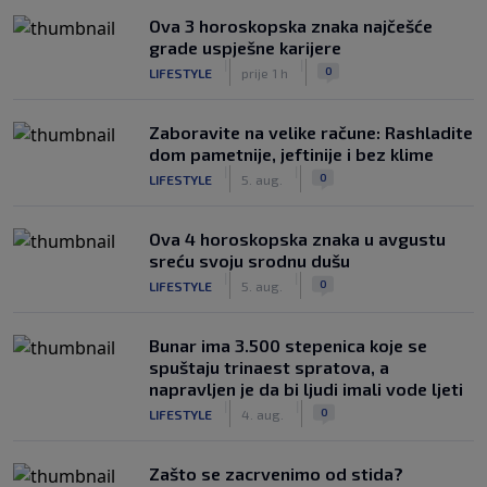
Ova 3 horoskopska znaka najčešće
grade uspješne karijere
|
|
0
LIFESTYLE
prije 1 h
Zaboravite na velike račune: Rashladite
dom pametnije, jeftinije i bez klime
|
|
0
LIFESTYLE
5. aug.
Ova 4 horoskopska znaka u avgustu
sreću svoju srodnu dušu
|
|
0
LIFESTYLE
5. aug.
Bunar imа 3.500 stepenica koje se
spuštaju trinaest spratova, a
napravljen je da bi ljudi imali vode ljeti
|
|
0
LIFESTYLE
4. aug.
Zašto se zacrvenimo od stida?