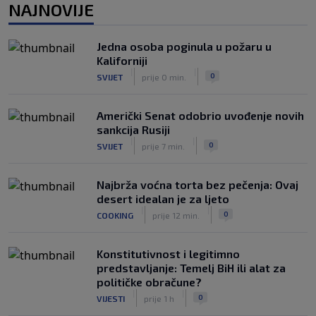
NAJNOVIJE
Prije nekoliko godina zaludjela je
internet, a onda nestala iz javnosti: Svi
Jedna osoba poginula u požaru u
se pitaju gdje je i šta radi (VIDEO)
Kaliforniji
|
|
0
OSTALI SPORTOVI
prije 5 h
|
|
0
SVIJET
prije 0 min.
Američki Senat odobrio uvođenje novih
sankcija Rusiji
|
|
0
SVIJET
prije 7 min.
Najbrža voćna torta bez pečenja: Ovaj
desert idealan je za ljeto
|
|
0
COOKING
prije 12 min.
Konstitutivnost i legitimno
predstavljanje: Temelj BiH ili alat za
političke obračune?
|
|
0
VIJESTI
prije 1 h