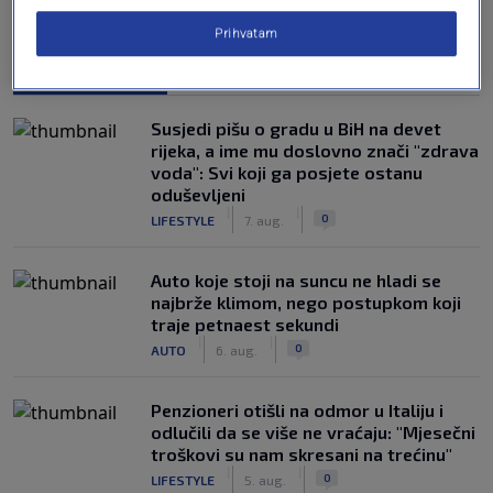
Prihvatam
NAJČITANIJE
Susjedi pišu o gradu u BiH na devet
rijeka, a ime mu doslovno znači "zdrava
voda": Svi koji ga posjete ostanu
oduševljeni
|
|
0
LIFESTYLE
7. aug.
Auto koje stoji na suncu ne hladi se
najbrže klimom, nego postupkom koji
traje petnaest sekundi
|
|
0
AUTO
6. aug.
Penzioneri otišli na odmor u Italiju i
odlučili da se više ne vraćaju: "Mjesečni
troškovi su nam skresani na trećinu"
|
|
0
LIFESTYLE
5. aug.