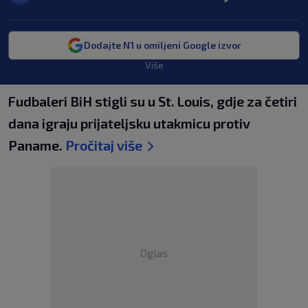
Dodajte N1 u omiljeni Google izvor
Više
Fudbaleri BiH stigli su u St. Louis, gdje za četiri
dana igraju prijateljsku utakmicu protiv
Paname.
Pročitaj više
Oglas