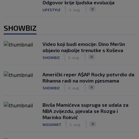
Odgovor krije ljudska evolucija
|
|
0
LIFESTYLE
4. aug.
SHOWBIZ
Video koji budi emocije: Dino Merlin
objavio najbolje trenutke s Koševa
|
|
0
SHOWBIZ
6. aug.
Američki reper A$AP Rocky potvrdio da
Rihanna radi na novim pjesmama
|
|
0
SHOWBIZ
6. aug.
Bivša Mamićeva supruga se udala za
NBA zvijezdu, pjevala se Rozga i
Marinko Rokvić
|
|
0
NOGOMET
5. aug.