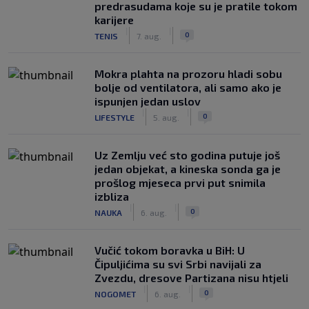
predrasudama koje su je pratile tokom
karijere
|
|
0
TENIS
7. aug.
Mokra plahta na prozoru hladi sobu
bolje od ventilatora, ali samo ako je
ispunjen jedan uslov
|
|
0
LIFESTYLE
5. aug.
Uz Zemlju već sto godina putuje još
jedan objekat, a kineska sonda ga je
prošlog mjeseca prvi put snimila
izbliza
|
|
0
NAUKA
6. aug.
Vučić tokom boravka u BiH: U
Čipuljićima su svi Srbi navijali za
Zvezdu, dresove Partizana nisu htjeli
|
|
0
NOGOMET
6. aug.