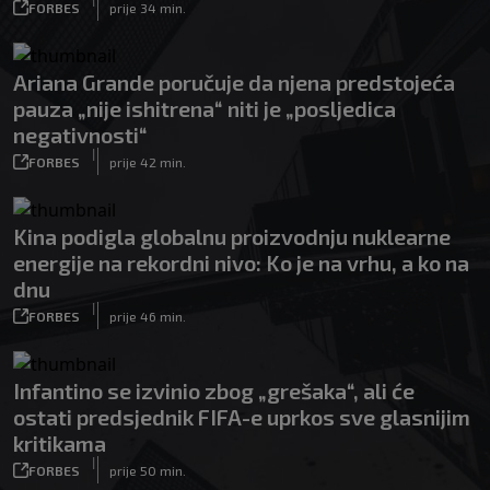
FORBES
prije 34 min.
Ariana Grande poručuje da njena predstojeća
pauza „nije ishitrena“ niti je „posljedica
negativnosti“
|
FORBES
prije 42 min.
Kina podigla globalnu proizvodnju nuklearne
energije na rekordni nivo: Ko je na vrhu, a ko na
dnu
|
FORBES
prije 46 min.
Infantino se izvinio zbog „grešaka“, ali će
ostati predsjednik FIFA-e uprkos sve glasnijim
kritikama
|
FORBES
prije 50 min.