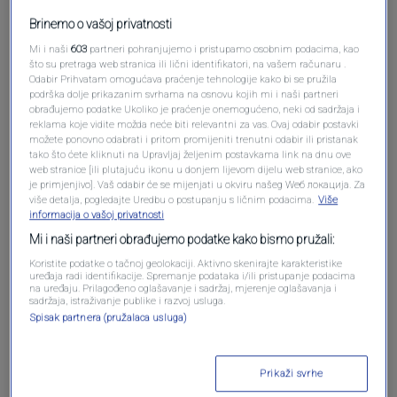
Brinemo o vašoj privatnosti
Mi i naši
603
partneri pohranjujemo i pristupamo osobnim podacima, kao
što su pretraga web stranica ili lični identifikatori, na vašem računaru .
Odabir Prihvatam omogućava praćenje tehnologije kako bi se pružila
Oglas
podrška dolje prikazanim svrhama na osnovu kojih mi i naši partneri
obrađujemo podatke Ukoliko je praćenje onemogućeno, neki od sadržaja i
reklama koje vidite možda neće biti relevantni za vas. Ovaj odabir postavki
možete ponovno odabrati i pritom promijeniti trenutni odabir ili pristanak
tako što ćete kliknuti na Upravljaj željenim postavkama link na dnu ove
web stranice [ili plutajuću ikonu u donjem lijevom dijelu web stranice, ako
je primjenjivo]. Vaš odabir će se mijenjati u okviru našeg Wеб локација. Za
više detalja, pogledajte Uredbu o postupanju s ličnim podacima.
Više
informacija o vašoj privatnosti
Mi i naši partneri obrađujemo podatke kako bismo pružali:
Koristite podatke o tačnoj geolokaciji. Aktivno skenirajte karakteristike
uređaja radi identifikacije. Spremanje podataka i/ili pristupanje podacima
na uređaju. Prilagođeno oglašavanje i sadržaj, mjerenje oglašavanja i
sadržaja, istraživanje publike i razvoj usluga.
Oglas
Spisak partnera (pružalaca usluga)
Prikaži svrhe