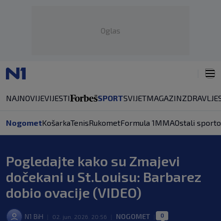
Oglas
NAJNOVIJE
VIJESTI
SPORT
SVIJET
MAGAZIN
ZDRAVLJE
Nogomet
Košarka
Tenis
Rukomet
Formula 1
MMA
Ostali sporto
Pogledajte kako su Zmajevi
dočekani u St.Louisu: Barbarez
dobio ovacije (VIDEO)
0
N1 BiH
NOGOMET
|
02. jun. 2026. 20:56
|
|