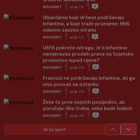
|
|
0
NOGOMET
prije 1 h
Objavljeno koje države podržavaju
Infantina, a koje traže promjene: HNS
odavno zauzeo stranu
|
|
0
NOGOMET
prije 1 h
UEFA pokreće istragu: Je li Infantino
namjeravao prodati prava na Svjetsko
prvenstvo ispod cijene?
|
|
0
NOGOMET
prije 2 h
Francuzi ne podržavaju Infantina, ali ga
nisu pozvali na ostavku
|
|
0
NOGOMET
prije 2 h
Žene će prve osjetiti posljedice, ali
poručuju: Ako treba, neka bude bojkot
|
|
0
NOGOMET
prije 3 h
Zvanično: Samed Baždar ima novi klub,
Idi na Sport
zadužio broj sa velikom "težinom"
|
|
0
NOGOMET
prije 5 h