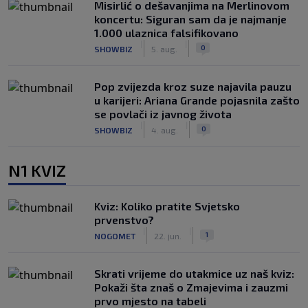
Misirlić o dešavanjima na Merlinovom
koncertu: Siguran sam da je najmanje
1.000 ulaznica falsifikovano
|
|
0
SHOWBIZ
5. aug.
Pop zvijezda kroz suze najavila pauzu
u karijeri: Ariana Grande pojasnila zašto
se povlači iz javnog života
|
|
0
SHOWBIZ
4. aug.
N1 KVIZ
Kviz: Koliko pratite Svjetsko
prvenstvo?
|
|
1
NOGOMET
22. jun.
Skrati vrijeme do utakmice uz naš kviz:
Pokaži šta znaš o Zmajevima i zauzmi
prvo mjesto na tabeli