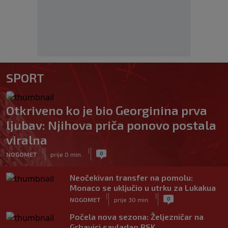
SPORT
Otkriveno ko je bio Georginina prva
ljubav: Njihova priča ponovo postala
viralna
|
|
0
NOGOMET
prije 0 min.
Neočekivan transfer na pomolu:
Monaco se uključio u utrku za Lukakua
|
|
0
NOGOMET
prije 30 min.
Počela nova sezona: Željezničar na
Grbavici savladao BSK