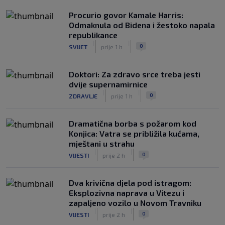
Procurio govor Kamale Harris:
Odmaknula od Bidena i žestoko napala
republikance
|
|
0
SVIJET
prije 1 h
Doktori: Za zdravo srce treba jesti
dvije supernamirnice
|
|
0
ZDRAVLJE
prije 1 h
Dramatična borba s požarom kod
Konjica: Vatra se približila kućama,
mještani u strahu
|
|
0
VIJESTI
prije 2 h
Dva krivična djela pod istragom:
Eksplozivna naprava u Vitezu i
zapaljeno vozilo u Novom Travniku
|
|
0
VIJESTI
prije 2 h