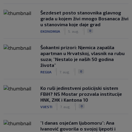
Šezdeset posto stanovnika glavnog
grada u kojem živi mnogo Bosanaca živi
u stanovima koje daje grad
|
|
0
EKONOMIJA
5. aug.
Šokantni prizori: Njemica zapalila
apartman u Hrvatskoj, vlasnik na rubu
suza; "Nestalo je naših 50 godina
života"
|
|
0
REGIJA
7. aug.
Ko ruši jedinstveni policijski sistem
FBiH? NS Mostar prozvala institucije
HNK, ZHK i Kantona 10
|
|
0
VIJESTI
7. aug.
"I danas osjećam ljubomoru": Ana
Ivanović govorila o svojoj ljepoti i