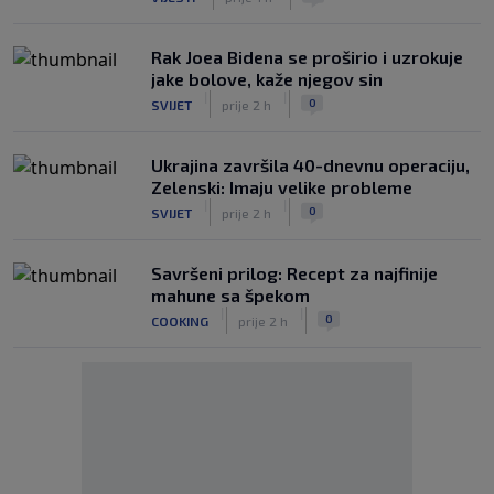
Rak Joea Bidena se proširio i uzrokuje
jake bolove, kaže njegov sin
|
|
0
SVIJET
prije 2 h
Ukrajina završila 40-dnevnu operaciju,
Zelenski: Imaju velike probleme
|
|
0
SVIJET
prije 2 h
Savršeni prilog: Recept za najfinije
mahune sa špekom
|
|
0
COOKING
prije 2 h