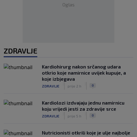
Oglas
ZDRAVLJE
Kardiohirurg nakon srčanog udara
otkrio koje namirnice uvijek kupuje, a
koje izbjegava
|
|
0
ZDRAVLJE
prije 2 h
Kardiolozi izdvajaju jednu namirnicu
koju vrijedi jesti za zdravije srce
|
|
0
ZDRAVLJE
prije 5 h
Nutricionisti otkrili koje je ulje najbolje