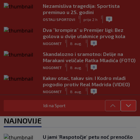
Nezamisliva tragedija: Sportista
preminuo u 25. godini
|
|
0
OSTALI SPORTOVI
prije 2 h
Dva "krompira" u Premijer ligi: Bez
golova u dvije utakmice prvog kola
|
|
0
NOGOMET
8. aug.
Skandalozno i sramotno: Delije na
Marakani veličale Ratka Mladića (FOTO)
|
|
0
NOGOMET
8. aug.
Kakav otac, takav sin: I Kodro mlađi
pogodio protiv Real Madrida (VIDEO)
|
|
0
NOGOMET
8. aug.
Sudija dosjetljivim komentarom
Idi na Sport
nasmijao publiku nakon žalbe tenisera
(VIDEO)
NAJNOVIJE
|
|
0
TENIS
8. aug.
Haos u Irskoj: Navijač utrčao na teren i
U jami 'Raspotočje' petu noć prenoćilo
nasrnuo na gostujuće fudbalere