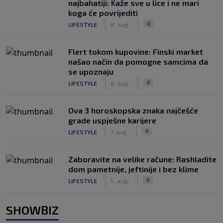
najbahatiji: Kaže sve u lice i ne mari
koga će povrijediti
|
|
0
LIFESTYLE
8. aug.
Flert tokom kupovine: Finski market
našao način da pomogne samcima da
se upoznaju
|
|
0
LIFESTYLE
8. aug.
Ova 3 horoskopska znaka najčešće
grade uspješne karijere
|
|
0
LIFESTYLE
7. aug.
Zaboravite na velike račune: Rashladite
dom pametnije, jeftinije i bez klime
|
|
0
LIFESTYLE
5. aug.
SHOWBIZ