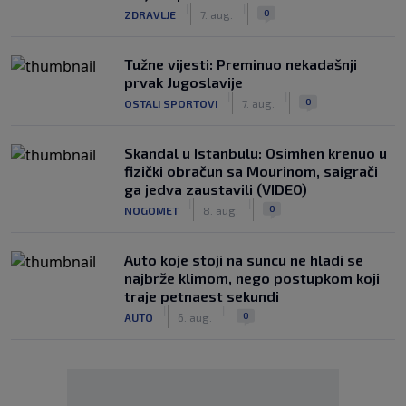
|
|
0
ZDRAVLJE
7. aug.
Tužne vijesti: Preminuo nekadašnji
prvak Jugoslavije
|
|
0
OSTALI SPORTOVI
7. aug.
Skandal u Istanbulu: Osimhen krenuo u
fizički obračun sa Mourinom, saigrači
ga jedva zaustavili (VIDEO)
|
|
0
NOGOMET
8. aug.
Auto koje stoji na suncu ne hladi se
najbrže klimom, nego postupkom koji
traje petnaest sekundi
|
|
0
AUTO
6. aug.