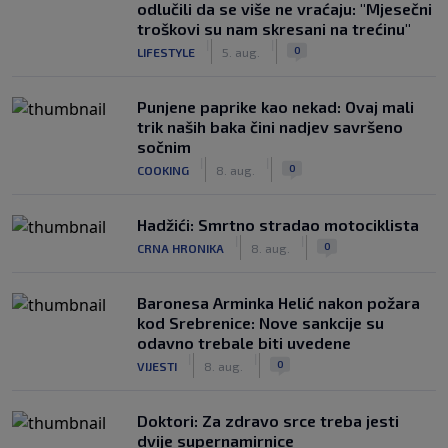
odlučili da se više ne vraćaju: "Mjesečni
troškovi su nam skresani na trećinu"
|
|
0
LIFESTYLE
5. aug.
Punjene paprike kao nekad: Ovaj mali
trik naših baka čini nadjev savršeno
sočnim
|
|
0
COOKING
8. aug.
Hadžići: Smrtno stradao motociklista
|
|
0
CRNA HRONIKA
8. aug.
Baronesa Arminka Helić nakon požara
kod Srebrenice: Nove sankcije su
odavno trebale biti uvedene
|
|
0
VIJESTI
8. aug.
Doktori: Za zdravo srce treba jesti
dvije supernamirnice