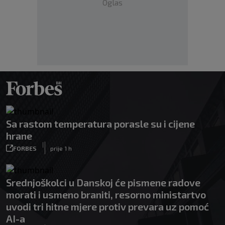
Oglas
Sa rastom temperatura porasle su i cijene
hrane
|
FORBES
prije 1 h
Srednjoškolci u Danskoj će pismene radove
morati i usmeno braniti, resorno ministartvo
uvodi tri hitne mjere protiv prevara uz pomoć
AI-a