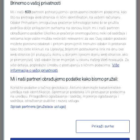
Brinemo o vašoj privatnosti
Mi i naši
603
partneri pohranjujemo i pristupamo osobnim podacima, kao
što su pretraga web stranica ili lični identifikatori, na vašem računaru .
Odabir Prihvatam omogućava praćenje tehnologije kako bi se pružila
podrška dolje prikazanim svrhama na osnovu kojih mi i naši partneri
obrađujemo podatke Ukoliko je praćenje onemogućeno, neki od sadržaja i
reklama koje vidite možda neće biti relevantni za vas. Ovaj odabir postavki
možete ponovno odabrati i pritom promijeniti trenutni odabir ili pristanak
tako što ćete kliknuti na Upravljaj željenim postavkama link na dnu ove
Oglas
web stranice [ili plutajuću ikonu u donjem lijevom dijelu web stranice, ako
je primjenjivo]. Vaš odabir će se mijenjati u okviru našeg Wеб локација. Za
više detalja, pogledajte Uredbu o postupanju s ličnim podacima.
Više
informacija o vašoj privatnosti
Mi i naši partneri obrađujemo podatke kako bismo pružali:
Koristite podatke o tačnoj geolokaciji. Aktivno skenirajte karakteristike
uređaja radi identifikacije. Spremanje podataka i/ili pristupanje podacima
na uređaju. Prilagođeno oglašavanje i sadržaj, mjerenje oglašavanja i
sadržaja, istraživanje publike i razvoj usluga.
Spisak partnera (pružalaca usluga)
Prikaži svrhe
Oglas