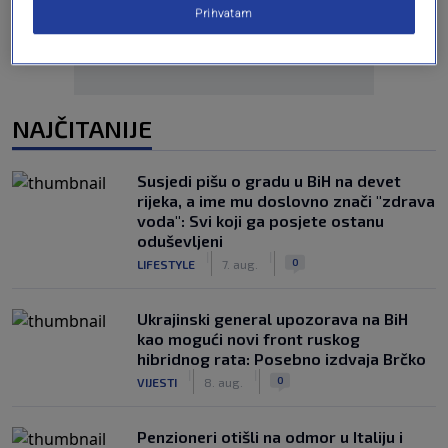
Prihvatam
NAJČITANIJE
Susjedi pišu o gradu u BiH na devet
rijeka, a ime mu doslovno znači "zdrava
voda": Svi koji ga posjete ostanu
oduševljeni
|
|
0
LIFESTYLE
7. aug.
Ukrajinski general upozorava na BiH
kao mogući novi front ruskog
hibridnog rata: Posebno izdvaja Brčko
|
|
0
VIJESTI
8. aug.
Penzioneri otišli na odmor u Italiju i