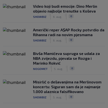
Video koji budi emocije: Dino Merlin
objavio najbolje trenutke s Koševa
|
|
0
SHOWBIZ
6. aug.
Američki reper A$AP Rocky potvrdio da
Rihanna radi na novim pjesmama
|
|
0
SHOWBIZ
6. aug.
Bivša Mamićeva supruga se udala za
NBA zvijezdu, pjevala se Rozga i
Marinko Rokvić
|
|
0
NOGOMET
5. aug.
Misirlić o dešavanjima na Merlinovom
koncertu: Siguran sam da je najmanje
1.000 ulaznica falsifikovano
|
|
0
SHOWBIZ
5. aug.