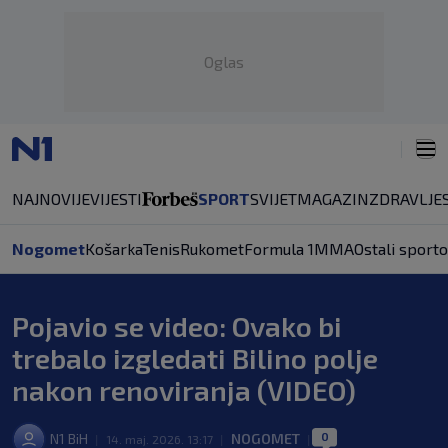
Oglas
NAJNOVIJE
VIJESTI
SPORT
SVIJET
MAGAZIN
ZDRAVLJE
Nogomet
Košarka
Tenis
Rukomet
Formula 1
MMA
Ostali sporto
Pojavio se video: Ovako bi
trebalo izgledati Bilino polje
nakon renoviranja (VIDEO)
0
N1 BiH
NOGOMET
|
14. maj. 2026. 13:17
|
|