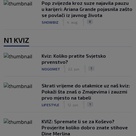
Pop zvijezda kroz suze najavila pauzu
u karijeri: Ariana Grande pojasnila zašto
se povlači iz javnog života
|
|
0
SHOWBIZ
4. aug.
N1 KVIZ
Kviz: Koliko pratite Svjetsko
prvenstvo?
|
|
1
NOGOMET
22. jun.
Skrati vrijeme do utakmice uz naš kviz:
Pokaži šta znaš o Zmajevima i zauzmi
prvo mjesto na tabeli
|
|
1
LIFESTYLE
12. jun.
KVIZ: Spremate li se za Koševo?
Provjerite koliko dobro znate stihove
Dine Merlina