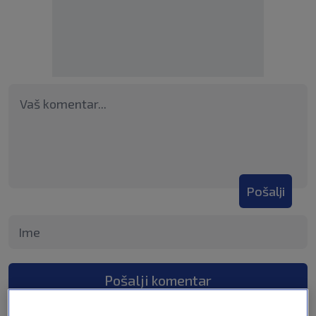
Pošalji
Pošalji komentar