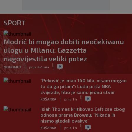
SPORT
Modrić bi mogao dobiti neočekivanu
ulogu u Milanu: Gazzetta
nagovijestila veliki potez
|
|
0
NOGOMET
prije 42 min
"Peković je imao 140 kila, nisam mogao
to da ga pitam": Luda priča NBA
zvijezde, htio je samo jednu stvar
|
|
0
KOŠARKA
prije 1 h
Isiah Thomas kritikovao Celticse zbog
odnosa prema Brownu: "Nikada ih
nismo gledali ovakve"
|
|
0
KOŠARKA
prije 1 h