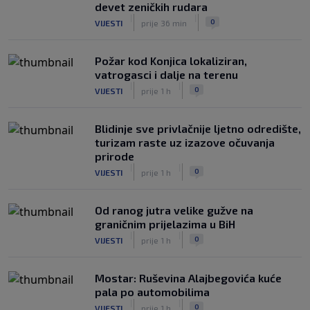
devet zeničkih rudara
(VIDEO)
|
|
|
|
0
VIJESTI
prije 36 min
0
NOGOMET
8. aug.
Požar kod Konjica lokaliziran,
vatrogasci i dalje na terenu
|
|
0
VIJESTI
prije 1 h
Blidinje sve privlačnije ljetno odredište,
turizam raste uz izazove očuvanja
prirode
|
|
0
VIJESTI
prije 1 h
Od ranog jutra velike gužve na
graničnim prijelazima u BiH
|
|
0
VIJESTI
prije 1 h
Mostar: Ruševina Alajbegovića kuće
pala po automobilima
|
|
0
VIJESTI
prije 1 h