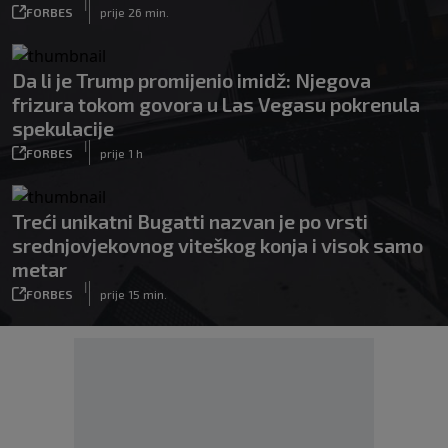
|
FORBES
prije 26 min.
Da li je Trump promijenio imidž: Njegova
frizura tokom govora u Las Vegasu pokrenula
spekulacije
|
FORBES
prije 1 h
Treći unikatni Bugatti nazvan je po vrsti
srednjovjekovnog viteškog konja i visok samo
metar
|
FORBES
prije 15 min.