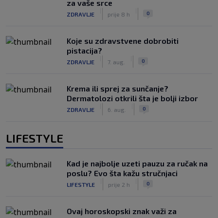
za vaše srce
|
|
0
ZDRAVLJE
prije 8 h
Koje su zdravstvene dobrobiti
pistacija?
|
|
0
ZDRAVLJE
7. aug.
Krema ili sprej za sunčanje?
Dermatolozi otkrili šta je bolji izbor
|
|
0
ZDRAVLJE
6. aug.
LIFESTYLE
Kad je najbolje uzeti pauzu za ručak na
poslu? Evo šta kažu stručnjaci
|
|
0
LIFESTYLE
prije 2 h
Ovaj horoskopski znak važi za