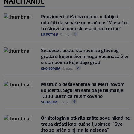
NAJČITANIJE
Penzioneri otišli na odmor u Italiju i
odlučili da se više ne vraćaju: "Mjesečni
troškovi su nam skresani na trećinu"
0
LIFESTYLE
|
5. aug.
|
Šezdeset posto stanovnika glavnog
grada u kojem živi mnogo Bosanaca živi
u stanovima koje daje grad
0
EKONOMIJA
|
5. aug.
|
Misirlić o dešavanjima na Merlinovom
koncertu: Siguran sam da je najmanje
1.000 ulaznica falsifikovano
0
SHOWBIZ
|
5. aug.
|
Ornitologinja otkrila zašto sove nikad ne
treba držati kao kućne ljubimce: "Sve
što se priča o njima je neistina"