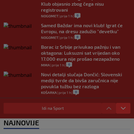
Klub objasnio zbog čega nisu
registrovani
0
NOGOMET
|
prije 1 h
|
Samed Baždar ima novi klub! Igrat će
Evropu, na dresu zadužio "devetku"
0
NOGOMET
|
prije 1 h
|
Borac iz Srbije privukao pažnju i van
oktagona: Luksuzni sat vrijedan oko
17.000 eura nije prošao nezapaženo
0
MMA
|
prije 1 h
|
Novi detalji slučaja Dončić: Slovenski
mediji tvrde da bivša zaručnica nije
povukla tužbu bez razloga
0
KOŠARKA
|
prije 1 h
|
Mario Hezonja se oprostio od Reala:
"Odlazim iz svog doma, ali vas nikada
Idi na Sport
neću zaboraviti"
0
KOŠARKA
|
prije 2 h
|
NAJNOVIJE
Pjanić otkrio da je Alajbegović imao