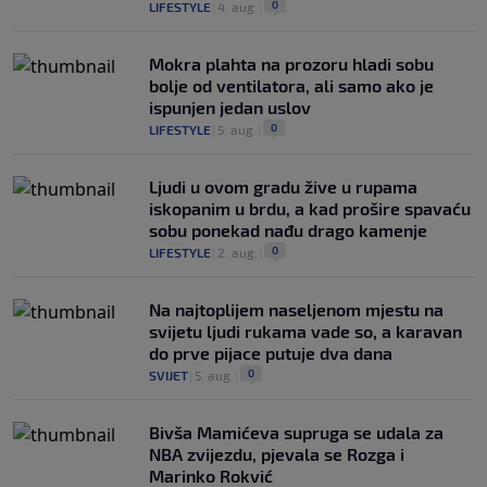
0
LIFESTYLE
|
4. aug.
|
Mokra plahta na prozoru hladi sobu
bolje od ventilatora, ali samo ako je
ispunjen jedan uslov
0
LIFESTYLE
|
5. aug.
|
Ljudi u ovom gradu žive u rupama
iskopanim u brdu, a kad prošire spavaću
sobu ponekad nađu drago kamenje
0
LIFESTYLE
|
2. aug.
|
Na najtoplijem naseljenom mjestu na
svijetu ljudi rukama vade so, a karavan
do prve pijace putuje dva dana
0
SVIJET
|
5. aug.
|
Bivša Mamićeva supruga se udala za
NBA zvijezdu, pjevala se Rozga i
Marinko Rokvić