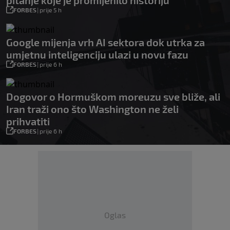
pitanje koje je promijenilo historiju
FORBES
|
prije 5 h
Google mijenja vrh AI sektora dok utrka za
umjetnu inteligenciju ulazi u novu fazu
FORBES
|
prije 6 h
Dogovor o Hormuškom moreuzu sve bliže, ali
Iran traži ono što Washington ne želi
prihvatiti
FORBES
|
prije 6 h
Oglas