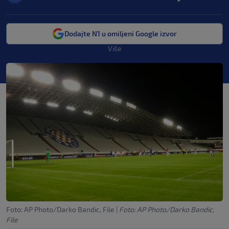
Dodajte N1 u omiljeni Google izvor
Više
Foto: AP Photo/Darko Bandic, File
|
Foto: AP Photo/Darko Bandic,
File