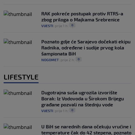
RAK pokreće postupak protiv RTRS-a
zbog priloga o Majkama Srebrenice
0
VIJESTI
|
prije 1 h
|
Poznato gdje će Sarajevo dočekati ekipu
Radnika, određene i sudije prvog kola
šampionata BiH
0
NOGOMET
|
prije 2 h
|
LIFESTYLE
Dugotrajna suša ugrozila izvorište
Borak: Iz Vodovoda u Širokom Brijegu
građane pozvali na štednju vode
0
VIJESTI
|
prije 1 h
|
U BiH se narednih dana očekuju vrućine i
temperature čak do 42 stepena, poznato