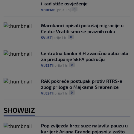
i kad stiže osvježenje
0
VRIJEME
|
prije 1 h
|
Marokanci opisali pokušaj migracije u
Ceutu: Vratili smo se praznih ruku
0
SVIJET
|
prije 1 h
|
Centralna banka BiH zvanično aplicirala
za pristupanje SEPA području
0
VIJESTI
|
prije 1 h
|
RAK pokreće postupak protiv RTRS-a
zbog priloga o Majkama Srebrenice
0
VIJESTI
|
prije 1 h
|
SHOWBIZ
Pop zvijezda kroz suze najavila pauzu u
karijeri: Ariana Grande pojasnila zašto