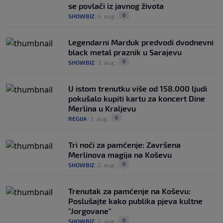
se povlači iz javnog života
0
SHOWBIZ
|
4. aug.
|
Legendarni Marduk predvodi dvodnevni
black metal praznik u Sarajevu
0
SHOWBIZ
|
3. aug.
|
U istom trenutku više od 158.000 ljudi
pokušalo kupiti kartu za koncert Dine
Merlina u Kraljevu
0
REGIJA
|
3. aug.
|
Tri noći za pamćenje: Završena
Merlinova magija na Koševu
0
SHOWBIZ
|
2. aug.
|
Trenutak za pamćenje na Koševu:
Poslušajte kako publika pjeva kultne
"Jorgovane"
0
SHOWBIZ
|
2. aug.
|