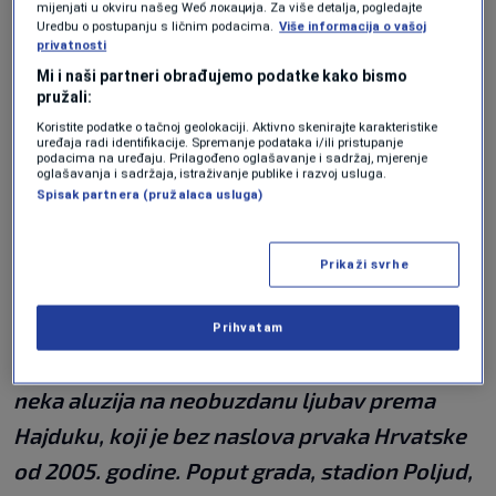
Portugalski portal A Bola napravio je kratku
mijenjati u okviru našeg Wеб локација. Za više detalja, pogledajte
Uredbu o postupanju s ličnim podacima.
Više informacija o vašoj
reportažu iz Splita, a novinaru Francisca Vaz
privatnosti
Mi i naši partneri obrađujemo podatke kako bismo
de Mirandu impresionirala je ljubav prema
pružali:
Hajduku:
Koristite podatke o tačnoj geolokaciji. Aktivno skenirajte karakteristike
uređaja radi identifikacije. Spremanje podataka i/ili pristupanje
podacima na uređaju. Prilagođeno oglašavanje i sadržaj, mjerenje
oglašavanja i sadržaja, istraživanje publike i razvoj usluga.
“Split je grad koji djeluje kao da ga je vrijeme
Spisak partnera (pružalaca usluga)
zaboravilo. Tako je karakterističan za bivšu
Jugoslaviju, s trošnim i obojenim zgradama u
Prikaži svrhe
svakoj ulici. Žar za splitskim Hajdukom je
ogroman. Na svakom koraku se nalazi zid
Prihvatam
obojen klupskim bojama, na svakom uglu je
neka aluzija na neobuzdanu ljubav prema
Hajduku, koji je bez naslova prvaka Hrvatske
od 2005. godine. Poput grada, stadion Poljud,