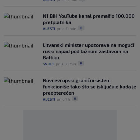
N1 BiH YouTube kanal premašio 100.000
pretplatnika
0
VIJESTI
|
prije 51 min
|
Litvanski ministar upozorava na mogući
ruski napad pod lažnom zastavom na
Baltiku
0
SVIJET
|
prije 58 min
|
Novi evropski granični sistem
funkcioniše tako što se isključuje kada je
preopterećen
0
VIJESTI
|
prije 1 h
|