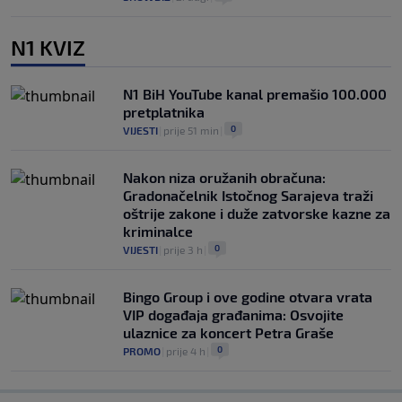
N1 KVIZ
N1 BiH YouTube kanal premašio 100.000
pretplatnika
0
VIJESTI
|
prije 51 min
|
Nakon niza oružanih obračuna:
Gradonačelnik Istočnog Sarajeva traži
oštrije zakone i duže zatvorske kazne za
kriminalce
0
VIJESTI
|
prije 3 h
|
Bingo Group i ove godine otvara vrata
VIP događaja građanima: Osvojite
ulaznice za koncert Petra Graše
0
PROMO
|
prije 4 h
|