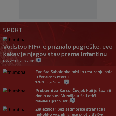
SPORT
Vodstvo FIFA-e priznalo pogreške, evo
kakav je njegov stav prema Infantinu
0
NOGOMET
|
prije 6 min
|
Evo šta Sabalenka misli o testiranju pola
u ženskom tenisu
0
TENIS
|
prije 34 min
|
Problemi za Barcu: Čovjek koji je Španiji
donio naslov Mundijala želi otići
0
NOGOMET
|
prije 59 min
|
Željezničar bez sedmorice stranaca i
nekoliko važnih igrača protiv BSK-a: