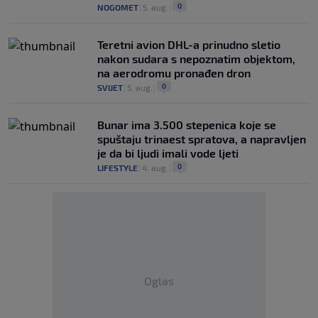
0
NOGOMET
|
5. aug.
|
Teretni avion DHL-a prinudno sletio
nakon sudara s nepoznatim objektom,
na aerodromu pronađen dron
0
SVIJET
|
5. aug.
|
Bunar imа 3.500 stepenica koje se
spuštaju trinaest spratova, a napravljen
je da bi ljudi imali vode ljeti
0
LIFESTYLE
|
4. aug.
|
Oglas