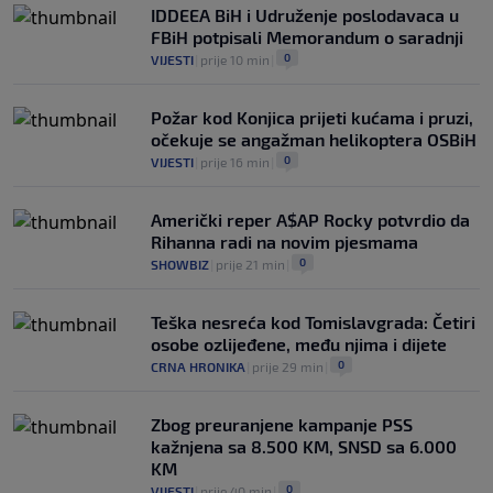
bogatije ponude: "Ipak, Juve je uvijek
IDDEEA BiH i Udruženje poslodavaca u
Juve"
FBiH potpisali Memorandum o saradnji
0
NOGOMET
|
prije 2 h
|
0
VIJESTI
|
prije 10 min
|
Požar kod Konjica prijeti kućama i pruzi,
očekuje se angažman helikoptera OSBiH
0
VIJESTI
|
prije 16 min
|
Američki reper A$AP Rocky potvrdio da
Rihanna radi na novim pjesmama
0
SHOWBIZ
|
prije 21 min
|
Teška nesreća kod Tomislavgrada: Četiri
osobe ozlijeđene, među njima i dijete
0
CRNA HRONIKA
|
prije 29 min
|
Zbog preuranjene kampanje PSS
kažnjena sa 8.500 KM, SNSD sa 6.000
KM
0
VIJESTI
|
prije 40 min
|