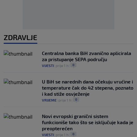
ZDRAVLJE
Centralna banka BiH zvanično aplicirala
za pristupanje SEPA području
0
VIJESTI
|
prije 1 h
|
U BiH se narednih dana očekuju vrućine i
temperature čak do 42 stepena, poznato
i kad stiže osvježenje
0
VRIJEME
|
prije 1 h
|
Novi evropski granični sistem
funkcioniše tako što se isključuje kada je
preopterećen
0
VIJESTI
|
prije 1 h
|