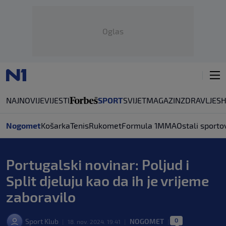
Oglas
NAJNOVIJE
VIJESTI
SPORT
SVIJET
MAGAZIN
ZDRAVLJE
S
Nogomet
Košarka
Tenis
Rukomet
Formula 1
MMA
Ostali sporto
Portugalski novinar: Poljud i
Split djeluju kao da ih je vrijeme
zaboravilo
0
Sport Klub
NOGOMET
|
18. nov. 2024. 19:41
|
|