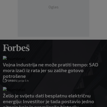
Oglas
Vojna industrija ne može pratiti tempo: SAD
mora izaći iz rata jer su zalihe gotovo
potrošene
FORBES
|
prije 5 h
Želio je svijetu dati besplatnu električnu
energiju: Investitor je tada postavio jedno