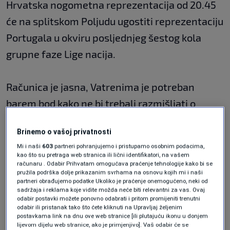
Hrvatska nogometna reprezentacija od 20.45
će na splitskom Poljudu ugostiti reprezentaciju
Portugala u okviru posljednjeg šestog kola
grupne faze Lige nacija.
Računica je jasna, Vatrenima je potreban
barem bod kako ne bi trebali razmišljati o
utakmici Poljske i Škotske, međutim ako
Brinemo o vašoj privatnosti
Škotska ne pobijedi, Hrvatska prolazi u
Mi i naši
603
partneri pohranjujemo i pristupamo osobnim podacima,
četvrtfinale i s porazom u Splitu. Na drugoj
kao što su pretraga web stranica ili lični identifikatori, na vašem
računaru . Odabir Prihvatam omogućava praćenje tehnologije kako bi se
strani, Portugal se nalazi na čelu skupine i već
pružila podrška dolje prikazanim svrhama na osnovu kojih mi i naši
partneri obrađujemo podatke Ukoliko je praćenje onemogućeno, neki od
je osigurao prolazak u četvrtfinale s prvog
sadržaja i reklama koje vidite možda neće biti relevantni za vas. Ovaj
odabir postavki možete ponovno odabrati i pritom promijeniti trenutni
mjesta.
odabir ili pristanak tako što ćete kliknuti na Upravljaj željenim
postavkama link na dnu ove web stranice [ili plutajuću ikonu u donjem
lijevom dijelu web stranice, ako je primjenjivo]. Vaš odabir će se