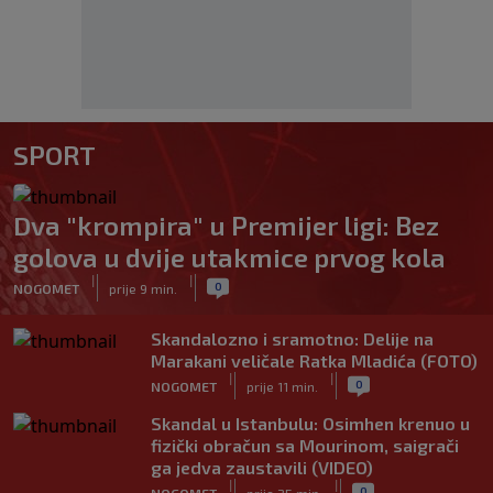
SPORT
Dva "krompira" u Premijer ligi: Bez
golova u dvije utakmice prvog kola
|
|
0
NOGOMET
prije 9 min.
Skandalozno i sramotno: Delije na
Marakani veličale Ratka Mladića (FOTO)
|
|
0
NOGOMET
prije 11 min.
Skandal u Istanbulu: Osimhen krenuo u
fizički obračun sa Mourinom, saigrači
ga jedva zaustavili (VIDEO)
|
|
0
NOGOMET
prije 25 min.