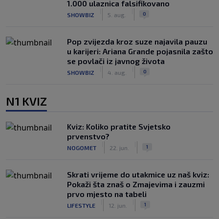
1.000 ulaznica falsifikovano
|
|
0
SHOWBIZ
5. aug.
Pop zvijezda kroz suze najavila pauzu
u karijeri: Ariana Grande pojasnila zašto
se povlači iz javnog života
|
|
0
SHOWBIZ
4. aug.
N1 KVIZ
Kviz: Koliko pratite Svjetsko
prvenstvo?
|
|
1
NOGOMET
22. jun.
Skrati vrijeme do utakmice uz naš kviz:
Pokaži šta znaš o Zmajevima i zauzmi
prvo mjesto na tabeli
|
|
1
LIFESTYLE
12. jun.