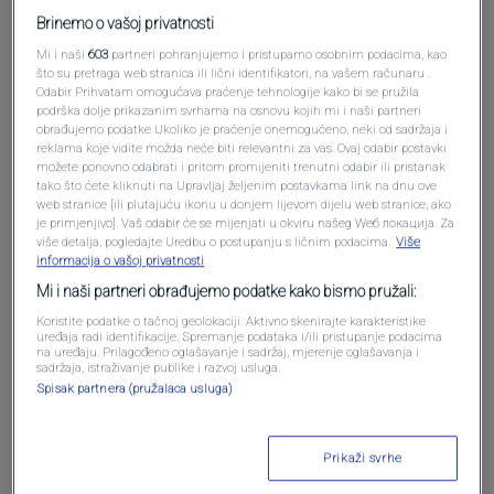
Brinemo o vašoj privatnosti
Mi i naši
603
partneri pohranjujemo i pristupamo osobnim podacima, kao
što su pretraga web stranica ili lični identifikatori, na vašem računaru .
Odabir Prihvatam omogućava praćenje tehnologije kako bi se pružila
podrška dolje prikazanim svrhama na osnovu kojih mi i naši partneri
obrađujemo podatke Ukoliko je praćenje onemogućeno, neki od sadržaja i
reklama koje vidite možda neće biti relevantni za vas. Ovaj odabir postavki
možete ponovno odabrati i pritom promijeniti trenutni odabir ili pristanak
tako što ćete kliknuti na Upravljaj željenim postavkama link na dnu ove
web stranice [ili plutajuću ikonu u donjem lijevom dijelu web stranice, ako
Oglas
je primjenjivo]. Vaš odabir će se mijenjati u okviru našeg Wеб локација. Za
više detalja, pogledajte Uredbu o postupanju s ličnim podacima.
Više
informacija o vašoj privatnosti
Mi i naši partneri obrađujemo podatke kako bismo pružali:
Koristite podatke o tačnoj geolokaciji. Aktivno skenirajte karakteristike
uređaja radi identifikacije. Spremanje podataka i/ili pristupanje podacima
na uređaju. Prilagođeno oglašavanje i sadržaj, mjerenje oglašavanja i
sadržaja, istraživanje publike i razvoj usluga.
Spisak partnera (pružalaca usluga)
Prikaži svrhe
Oglas