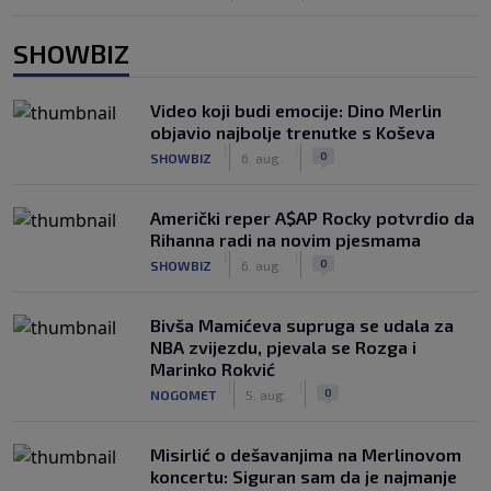
SHOWBIZ
Video koji budi emocije: Dino Merlin
objavio najbolje trenutke s Koševa
|
|
0
SHOWBIZ
6. aug.
Američki reper A$AP Rocky potvrdio da
Rihanna radi na novim pjesmama
|
|
0
SHOWBIZ
6. aug.
Bivša Mamićeva supruga se udala za
NBA zvijezdu, pjevala se Rozga i
Marinko Rokvić
|
|
0
NOGOMET
5. aug.
Misirlić o dešavanjima na Merlinovom
koncertu: Siguran sam da je najmanje