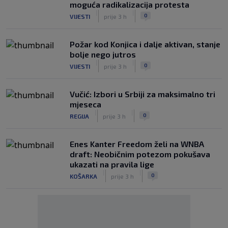
moguća radikalizacija protesta
|
|
0
VIJESTI
prije 3 h
Požar kod Konjica i dalje aktivan, stanje
bolje nego jutros
|
|
0
VIJESTI
prije 3 h
Vučić: Izbori u Srbiji za maksimalno tri
mjeseca
|
|
0
REGIJA
prije 3 h
Enes Kanter Freedom želi na WNBA
draft: Neobičnim potezom pokušava
ukazati na pravila lige
|
|
0
KOŠARKA
prije 3 h