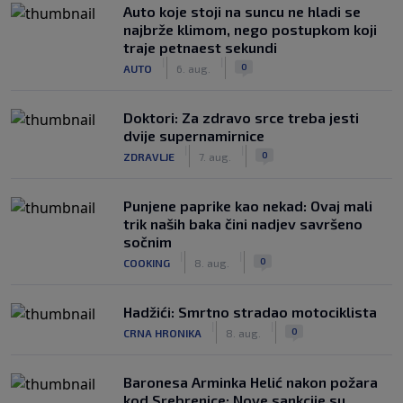
Auto koje stoji na suncu ne hladi se
najbrže klimom, nego postupkom koji
traje petnaest sekundi
|
|
0
AUTO
6. aug.
Doktori: Za zdravo srce treba jesti
dvije supernamirnice
|
|
0
ZDRAVLJE
7. aug.
Punjene paprike kao nekad: Ovaj mali
trik naših baka čini nadjev savršeno
sočnim
|
|
0
COOKING
8. aug.
Hadžići: Smrtno stradao motociklista
|
|
0
CRNA HRONIKA
8. aug.
Baronesa Arminka Helić nakon požara
kod Srebrenice: Nove sankcije su