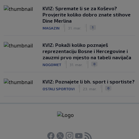
KVIZ: Spremate li se za Koševo?
Provjerite koliko dobro znate stihove
Dine Merlina
|
|
1
MAGAZIN
31. mar.
KVIZ: Pokaži koliko poznaješ
reprezentaciju Bosne i Hercegovine i
zauzmi prvo mjesto na tabeli navijača
|
|
0
NOGOMET
31. mar.
KVIZ: Poznajete li bh. sport i sportiste?
|
|
0
OSTALI SPORTOVI
23. mar.