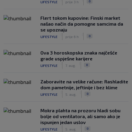
0
LIFESTYLE
prije 3 h
Flert tokom kupovine: Finski market
našao način da pomogne samcima da
se upoznaju
|
|
0
LIFESTYLE
prije 6 h
Ova 3 horoskopska znaka najčešće
grade uspješne karijere
|
|
0
LIFESTYLE
7. aug.
Zaboravite na velike račune: Rashladite
dom pametnije, jeftinije i bez klime
|
|
0
LIFESTYLE
5. aug.
Mokra plahta na prozoru hladi sobu
bolje od ventilatora, ali samo ako je
ispunjen jedan uslov
|
|
0
LIFESTYLE
5. aug.