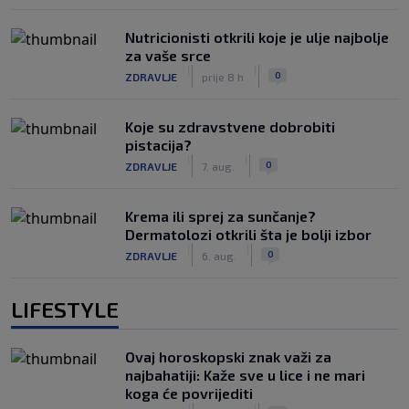
Nutricionisti otkrili koje je ulje najbolje
za vaše srce
|
|
0
ZDRAVLJE
prije 8 h
Koje su zdravstvene dobrobiti
pistacija?
|
|
0
ZDRAVLJE
7. aug.
Krema ili sprej za sunčanje?
Dermatolozi otkrili šta je bolji izbor
|
|
0
ZDRAVLJE
6. aug.
LIFESTYLE
Ovaj horoskopski znak važi za
najbahatiji: Kaže sve u lice i ne mari
koga će povrijediti
|
|