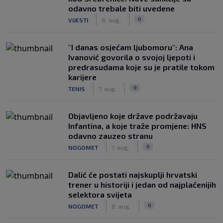
odavno trebale biti uvedene
|
|
0
VIJESTI
8. aug.
"I danas osjećam ljubomoru": Ana
Ivanović govorila o svojoj ljepoti i
predrasudama koje su je pratile tokom
karijere
|
|
0
TENIS
7. aug.
Objavljeno koje države podržavaju
Infantina, a koje traže promjene: HNS
odavno zauzeo stranu
|
|
0
NOGOMET
7. aug.
Dalić će postati najskuplji hrvatski
trener u historiji i jedan od najplaćenijih
selektora svijeta
|
|
0
NOGOMET
8. aug.