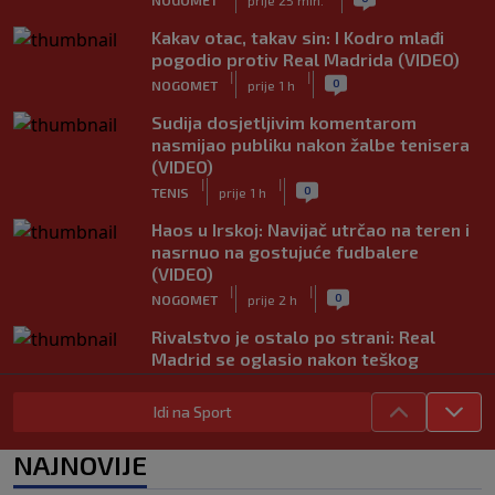
Kakav otac, takav sin: I Kodro mlađi
pogodio protiv Real Madrida (VIDEO)
|
|
0
NOGOMET
prije 1 h
Sudija dosjetljivim komentarom
nasmijao publiku nakon žalbe tenisera
(VIDEO)
|
|
0
TENIS
prije 1 h
Haos u Irskoj: Navijač utrčao na teren i
nasrnuo na gostujuće fudbalere
(VIDEO)
|
|
0
NOGOMET
prije 2 h
Rivalstvo je ostalo po strani: Real
Madrid se oglasio nakon teškog
gubitka Lionela Messija
|
|
0
NOGOMET
prije 2 h
Idi na Sport
WNBA igračice odgovorile Kanteru
NAJNOVIJE
nakon provokacije: "Nećemo biti
politički pijuni"