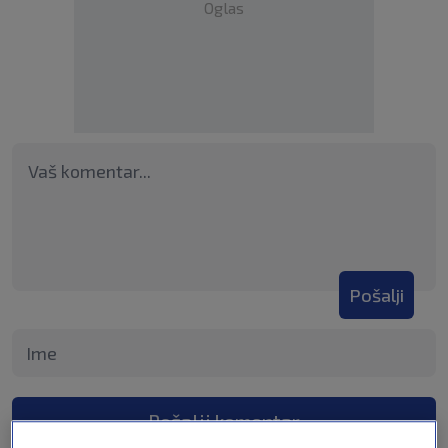
Oglas
Pošalji
Pošalji komentar