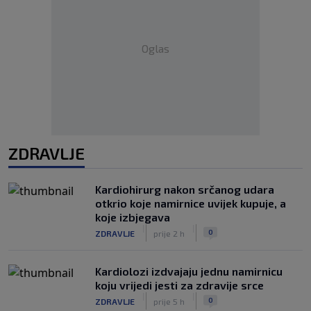
Oglas
ZDRAVLJE
Kardiohirurg nakon srčanog udara
otkrio koje namirnice uvijek kupuje, a
koje izbjegava
|
|
0
ZDRAVLJE
prije 2 h
Kardiolozi izdvajaju jednu namirnicu
koju vrijedi jesti za zdravije srce
|
|
0
ZDRAVLJE
prije 5 h