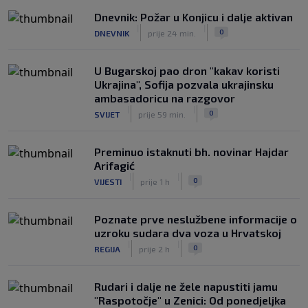
|
|
0
KOŠARKA
prije 2 h
Dnevnik: Požar u Konjicu i dalje aktivan
|
|
0
DNEVNIK
prije 24 min.
Infantino nekada poručivao: "Novac
FIFA-e je vaš novac", danas se suočava
s najvećom krizom
U Bugarskoj pao dron "kakav koristi
|
|
0
NOGOMET
prije 3 h
Ukrajina", Sofija pozvala ukrajinsku
ambasadoricu na razgovor
|
|
0
SVIJET
prije 59 min.
Preminuo istaknuti bh. novinar Hajdar
Arifagić
|
|
0
VIJESTI
prije 1 h
Poznate prve neslužbene informacije o
uzroku sudara dva voza u Hrvatskoj
|
|
0
REGIJA
prije 2 h
Rudari i dalje ne žele napustiti jamu
"Raspotočje" u Zenici: Od ponedjeljka