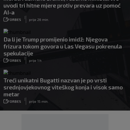
uvodi tri hitne mjere protiv prevara uz pomoć
AI-a
|
FORBES
prije 26 min.
Da li je Trump promijenio imidž: Njegova
frizura tokom govora u Las Vegasu pokrenula
spekulacije
|
FORBES
prije 1 h
Treći unikatni Bugatti nazvan je po vrsti
srednjovjekovnog viteškog konja i visok samo
metar
|
FORBES
prije 15 min.