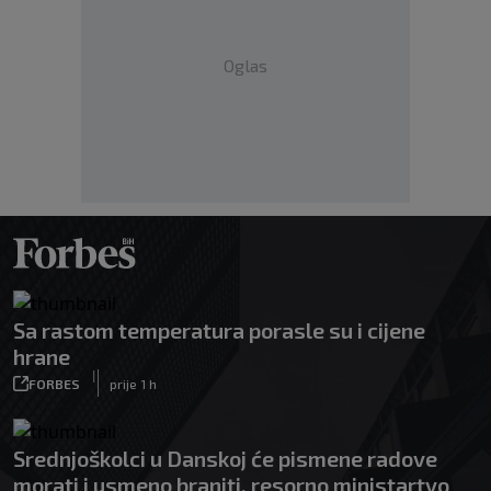
Oglas
Sa rastom temperatura porasle su i cijene
hrane
|
FORBES
prije 1 h
Srednjoškolci u Danskoj će pismene radove
morati i usmeno braniti, resorno ministartvo