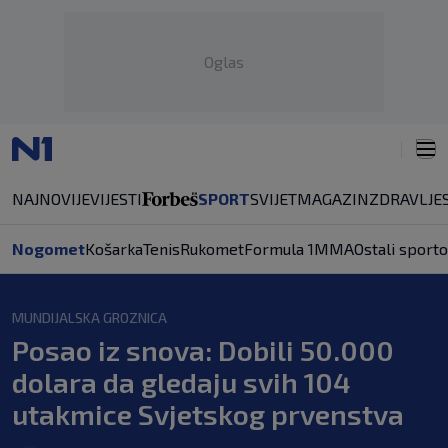
Oglas
NAJNOVIJE
VIJESTI
SPORT
SVIJET
MAGAZIN
ZDRAVLJE
Nogomet
Košarka
Tenis
Rukomet
Formula 1
MMA
Ostali sporto
MUNDIJALSKA GROZNICA
Posao iz snova: Dobili 50.000
dolara da gledaju svih 104
utakmice Svjetskog prvenstva