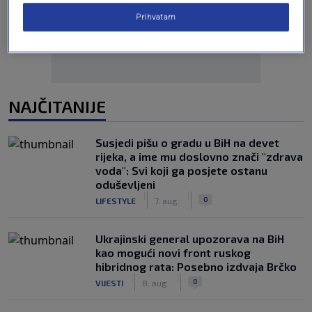
Prihvatam
NAJČITANIJE
Susjedi pišu o gradu u BiH na devet
rijeka, a ime mu doslovno znači "zdrava
voda": Svi koji ga posjete ostanu
oduševljeni
|
|
0
LIFESTYLE
7. aug.
Ukrajinski general upozorava na BiH
kao mogući novi front ruskog
hibridnog rata: Posebno izdvaja Brčko
|
|
0
VIJESTI
8. aug.