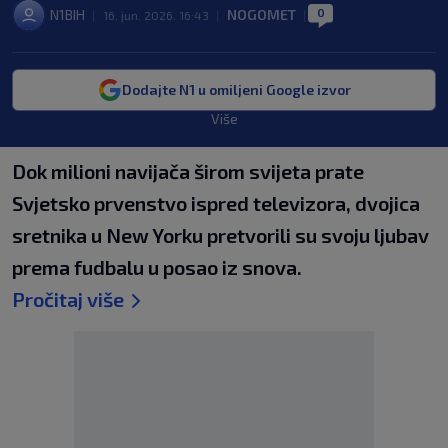
0
N1BIH
NOGOMET
|
16. jun. 2026. 16:43
|
|
Dodajte N1 u omiljeni Google izvor
Više
Dok milioni navijača širom svijeta prate
Svjetsko prvenstvo ispred televizora, dvojica
sretnika u New Yorku pretvorili su svoju ljubav
prema fudbalu u posao iz snova.
Pročitaj više