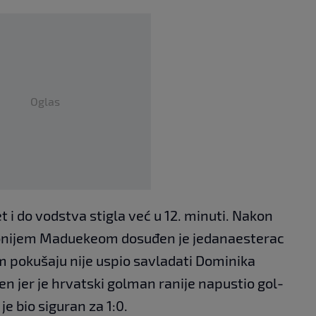
Oglas
t i do vodstva stigla već u 12. minuti. Nakon
onijem Maduekeom dosuđen je jedanaesterac
m pokušaju nije uspio savladati Dominika
jen jer je hrvatski golman ranije napustio gol-
e bio siguran za 1:0.