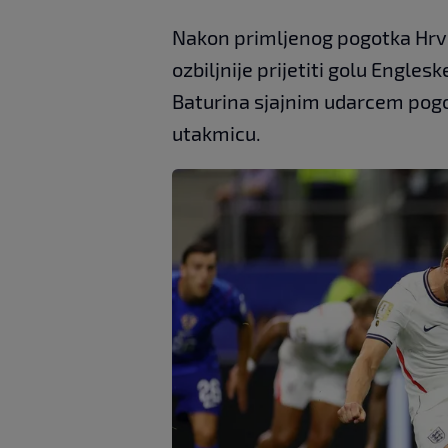
Nakon primljenog pogotka Hrva
ozbiljnije prijetiti golu Englesk
Baturina sjajnim udarcem pogodi
utakmicu.