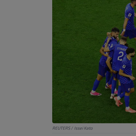
REUTERS
/
Issei Kato