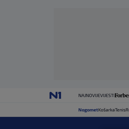
NAJNOVIJE
VIJESTI
Nogomet
Košarka
Tenis
R