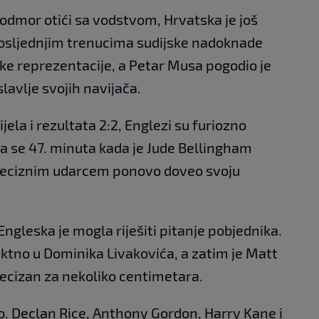
 odmor otići sa vodstvom, Hrvatska je još
osljednjim trenucima sudijske nadoknade
atske reprezentacije, a Petar Musa pogodio je
lavlje svojih navijača.
la i rezultata 2:2, Englezi su furiozno
la se 47. minuta kada je Jude Bellingham
preciznim udarcem ponovo doveo svoju
ngleska je mogla riješiti pitanje pobjednika.
ektno u Dominika Livakovića, a zatim je Matt
ecizan za nekoliko centimetara.
ao. Declan Rice, Anthony Gordon, Harry Kane i