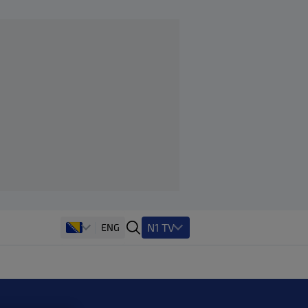
N1 TV
ENG