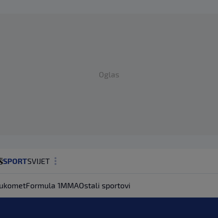
Oglas
SPORT
SVIJET
MAGAZIN
ukomet
Formula 1
MMA
Ostali sportovi
ZDRAVLJE