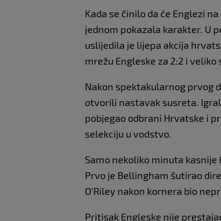
Kada se činilo da će Englezi na
jednom pokazala karakter. U p
uslijedila je lijepa akcija hrv
mrežu Engleske za 2:2 i veliko s
Nakon spektakularnog prvog dije
otvorili nastavak susreta. Igra
pobjegao odbrani Hrvatske i 
selekciju u vodstvo.
Samo nekoliko minuta kasnije E
Prvo je Bellingham šutirao dir
O'Riley nakon kornera bio nepr
Pritisak Engleske nije prestaj