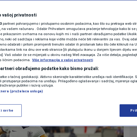
SHOWBIZ
dijala: Engleska
KOLUMNE
 vašoj privatnosti
3
partneri pohranjujemo i pristupamo osobnim podacima, kao što su pretraga web stran
atsku
ori, na vašem računaru . Odabir Prihvatam omogućava praćenje tehnologije kako bi se 
je prikazanim svrhama na osnovu kojih mi i naši partneri obrađujemo podatke Ukoliko
 neki od sadržaja i reklama koje vidite možda neće biti relevantni za vas. Ovaj odab
PODCAST
no odabrati i pritom promijeniti trenutni odabir ili pristanak tako što ćete kliknuti na U
0
NOGOMET
komentara
|
tavkama link na dnu ove web stranice [ili plutajuću ikonu u donjem lijevom dijelu we
N1 SPECIJAL
vo]. Vaš odabir će se mijenjati u okviru našeg Wеб локација. Za više detalja, pogledaj
s ličnim podacima.
Više informacija o vašoj privatnosti
FENOMENI
 partneri obrađujemo podatke kako bismo pružali:
Više
datke o tačnoj geolokaciji. Aktivno skenirajte karakteristike uređaja radi identifikacije.
NEISTRAŽENO
ili pristupanje podacima na uređaju. Prilagođeno oglašavanje i sadržaj, mjerenje ogl
traživanje publike i razvoj usluga.
tnera (pružalaca usluga)
VIRALNO
FOTO
ži svrhe
Pri
PROMO
VIDEO