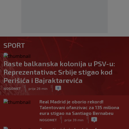
SPORT
Raste balkanska kolonija u PSV-u:
Reprezentativac Srbije stigao kod
Perišića i Bajraktarevića
|
|
0
NOGOMET
prije 26 min
Real Madrid je oborio rekord!
Talentovani ofanzivac za 135 miliona
eura stigao na Santiago Bernabeu
|
|
0
NOGOMET
prije 39 min