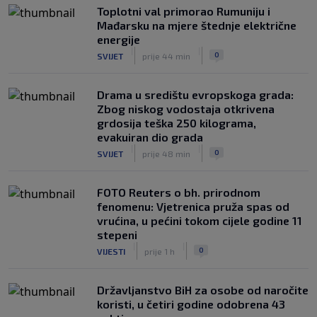
Toplotni val primorao Rumuniju i
Mađarsku na mjere štednje električne
energije
|
|
0
SVIJET
prije 44 min
Drama u središtu evropskoga grada:
Zbog niskog vodostaja otkrivena
grdosija teška 250 kilograma,
evakuiran dio grada
|
|
0
SVIJET
prije 48 min
FOTO Reuters o bh. prirodnom
fenomenu: Vjetrenica pruža spas od
vrućina, u pećini tokom cijele godine 11
stepeni
|
|
0
VIJESTI
prije 1 h
Državljanstvo BiH za osobe od naročite
koristi, u četiri godine odobrena 43