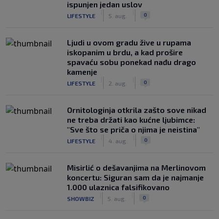
ispunjen jedan uslov
|
|
0
LIFESTYLE
5. aug.
Ljudi u ovom gradu žive u rupama
iskopanim u brdu, a kad prošire
spavaću sobu ponekad nađu drago
kamenje
|
|
0
LIFESTYLE
2. aug.
Ornitologinja otkrila zašto sove nikad
ne treba držati kao kućne ljubimce:
"Sve što se priča o njima je neistina"
|
|
0
LIFESTYLE
4. aug.
Misirlić o dešavanjima na Merlinovom
koncertu: Siguran sam da je najmanje
1.000 ulaznica falsifikovano
|
|
0
SHOWBIZ
5. aug.