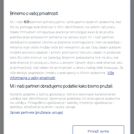
Brinemo o vašoj privatnosti
Mi i naši
603
partneri pohranjujemo i pristupamo osobnim podacima, kao
što su pretraga web stranica ili lični identifikatori, na vašem računaru .
Odabir Prihvatam omogućava praćenje tehnologije kako bi se pružila
podrška dolje prikazanim svrhama na osnovu kojih mi i naši partneri
obrađujemo podatke Ukoliko je praćenje onemogućeno, neki od sadržaja i
reklama koje vidite možda neće biti relevantni za vas. Ovaj odabir postavki
Oglas
možete ponovno odabrati i pritom promijeniti trenutni odabir ili pristanak
tako što ćete kliknuti na Upravljaj željenim postavkama link na dnu ove
web stranice [ili plutajuću ikonu u donjem lijevom dijelu web stranice, ako
je primjenjivo]. Vaš odabir će se mijenjati u okviru našeg Wеб локација. Za
više detalja, pogledajte Uredbu o postupanju s ličnim podacima.
Više
informacija o vašoj privatnosti
Mi i naši partneri obrađujemo podatke kako bismo pružali:
Koristite podatke o tačnoj geolokaciji. Aktivno skenirajte karakteristike
uređaja radi identifikacije. Spremanje podataka i/ili pristupanje podacima
na uređaju. Prilagođeno oglašavanje i sadržaj, mjerenje oglašavanja i
sadržaja, istraživanje publike i razvoj usluga.
Spisak partnera (pružalaca usluga)
Oglas
Prikaži svrhe