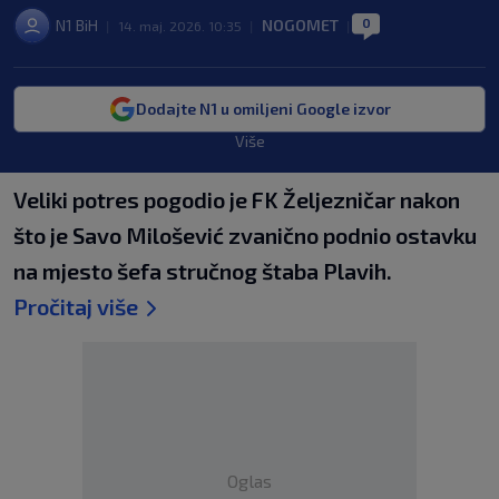
0
N1 BiH
NOGOMET
|
14. maj. 2026. 10:35
|
|
Dodajte N1 u omiljeni Google izvor
Više
Veliki potres pogodio je FK Željezničar nakon
što je Savo Milošević zvanično podnio ostavku
na mjesto šefa stručnog štaba Plavih.
Pročitaj više
Oglas