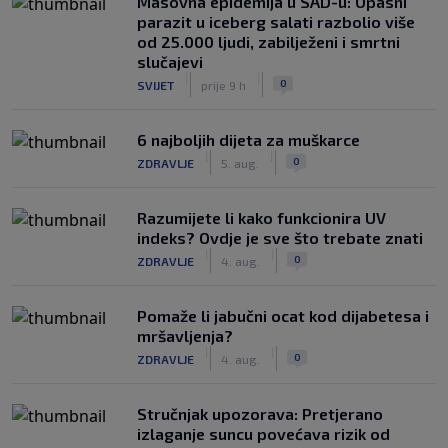
Masovna epidemija u SAD-u: Opasni
parazit u iceberg salati razbolio više
od 25.000 ljudi, zabilježeni i smrtni
slučajevi
|
|
0
SVIJET
prije 9 h
6 najboljih dijeta za muškarce
|
|
0
ZDRAVLJE
5. aug.
Razumijete li kako funkcionira UV
indeks? Ovdje je sve što trebate znati
|
|
0
ZDRAVLJE
4. aug.
Pomaže li jabučni ocat kod dijabetesa i
mršavljenja?
|
|
0
ZDRAVLJE
4. aug.
Stručnjak upozorava: Pretjerano
izlaganje suncu povećava rizik od