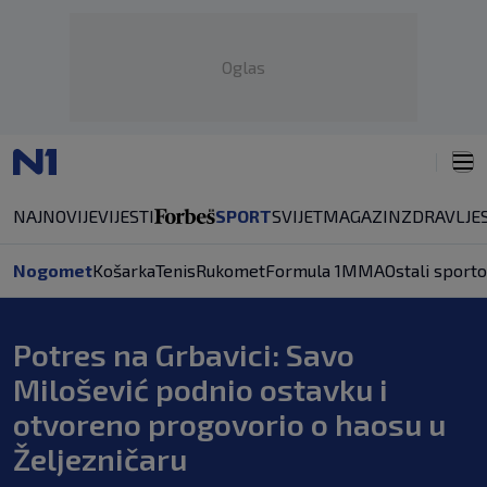
Oglas
NAJNOVIJE
VIJESTI
SPORT
SVIJET
MAGAZIN
ZDRAVLJE
Nogomet
Košarka
Tenis
Rukomet
Formula 1
MMA
Ostali sporto
Potres na Grbavici: Savo
Milošević podnio ostavku i
otvoreno progovorio o haosu u
Željezničaru