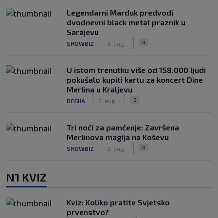
Legendarni Marduk predvodi
dvodnevni black metal praznik u
Sarajevu
|
|
0
SHOWBIZ
3. aug.
U istom trenutku više od 158.000 ljudi
pokušalo kupiti kartu za koncert Dine
Merlina u Kraljevu
|
|
0
REGIJA
3. aug.
Tri noći za pamćenje: Završena
Merlinova magija na Koševu
|
|
0
SHOWBIZ
2. aug.
N1 KVIZ
Kviz: Koliko pratite Svjetsko
prvenstvo?