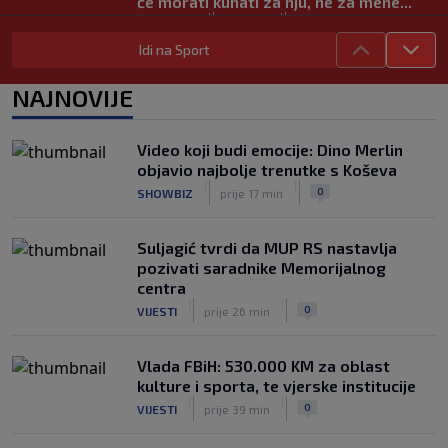
će morati kuhati za nju, ne za mene..."
|
|
0
NOGOMET
prije 2 h
Idi na Sport
Vodstvo FIFA-e priznalo pogreške, evo
kakav je njegov stav prema Infantinu
NAJNOVIJE
|
|
0
NOGOMET
prije 2 h
Evo šta Sabalenka misli o testiranju
Video koji budi emocije: Dino Merlin
pola u ženskom tenisu
objavio najbolje trenutke s Koševa
|
|
0
TENIS
prije 3 h
|
|
0
SHOWBIZ
prije 17 min
Suljagić tvrdi da MUP RS nastavlja
pozivati saradnike Memorijalnog
centra
|
|
0
VIJESTI
prije 26 min
Vlada FBiH: 530.000 KM za oblast
kulture i sporta, te vjerske institucije
|
|
0
VIJESTI
prije 39 min