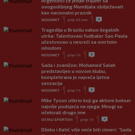
Argentinci će jedan trijumf sa
ovogodišnjeg Mundijala obilježavati
kao nacionalni praznik
|
|
0
NOGOMET
prije 45 min
Tragedija u Brazilu nakon ilegalnih
utrka: Talentovani fudbaler Sao Paula
učestvovao u nesreći sa smrtnim
ishodom
|
|
0
NOGOMET
prije 1 h
Sada i zvanično: Mohamed Salah
predstavljen u novom klubu,
kompletirana je najveća ljetna
senzacija
|
|
0
NOGOMET
prije 1 h
Mike Tyson otkrio koji ga aktivni bokser
najviše podsjeća na njega: Mnogi su
očekivali drugo ime
|
|
0
OSTALI SPORTOVI
prije 1 h
Džeko i Katić više neće biti cimeri: "Sada