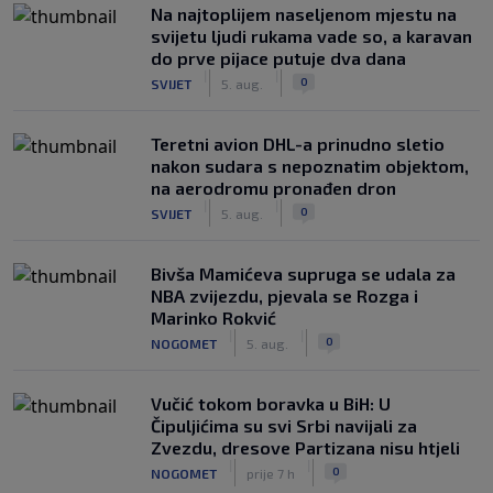
Na najtoplijem naseljenom mjestu na
svijetu ljudi rukama vade so, a karavan
do prve pijace putuje dva dana
|
|
0
SVIJET
5. aug.
Teretni avion DHL-a prinudno sletio
nakon sudara s nepoznatim objektom,
na aerodromu pronađen dron
|
|
0
SVIJET
5. aug.
Bivša Mamićeva supruga se udala za
NBA zvijezdu, pjevala se Rozga i
Marinko Rokvić
|
|
0
NOGOMET
5. aug.
Vučić tokom boravka u BiH: U
Čipuljićima su svi Srbi navijali za
Zvezdu, dresove Partizana nisu htjeli
|
|
0
NOGOMET
prije 7 h