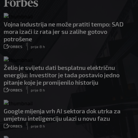
Vojna industrija ne može pratiti tempo: SAD
mora izaći iz rata jer su zalihe gotovo
potrošene
|
FORBES
prije 8 h
Želio je svijetu dati besplatnu električnu
energiju: Investitor je tada postavio jedno
pitanje koje je promijenilo historiju
|
FORBES
prije 8 h
Google mijenja vrh AI sektora dok utrka za
umjetnu inteligenciju ulazi u novu fazu
|
FORBES
prije 8 h