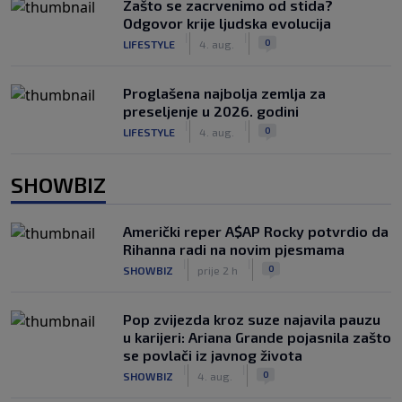
Zašto se zacrvenimo od stida?
Odgovor krije ljudska evolucija
|
|
0
LIFESTYLE
4. aug.
Proglašena najbolja zemlja za
preseljenje u 2026. godini
|
|
0
LIFESTYLE
4. aug.
SHOWBIZ
Američki reper A$AP Rocky potvrdio da
Rihanna radi na novim pjesmama
|
|
0
SHOWBIZ
prije 2 h
Pop zvijezda kroz suze najavila pauzu
u karijeri: Ariana Grande pojasnila zašto
se povlači iz javnog života
|
|
0
SHOWBIZ
4. aug.