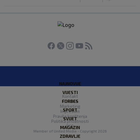
NAJNOVIJE
VIJESTI
Kontakt
FORBES
O nama
Marketing
SPORT
Impresum
Pravila korištenja
SVIJET
Politika privatnosti
RSS
MAGAZIN
Member of
United Media
- Copyright 2026
ZDRAVLJE