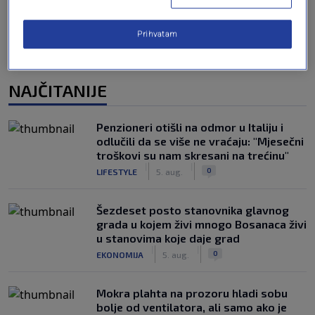
Prihvatam
NAJČITANIJE
Penzioneri otišli na odmor u Italiju i
odlučili da se više ne vraćaju: "Mjesečni
troškovi su nam skresani na trećinu"
|
|
0
LIFESTYLE
5. aug.
Šezdeset posto stanovnika glavnog
grada u kojem živi mnogo Bosanaca živi
u stanovima koje daje grad
|
|
0
EKONOMIJA
5. aug.
Mokra plahta na prozoru hladi sobu
bolje od ventilatora, ali samo ako je