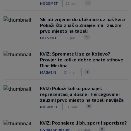
|
|
1
NOGOMET
22. jun.
Skrati vrijeme do utakmice uz naš kviz:
Pokaži šta znaš o Zmajevima i zauzmi
prvo mjesto na tabeli
|
|
1
LIFESTYLE
12. jun.
KVIZ: Spremate li se za Koševo?
Provjerite koliko dobro znate stihove
Dine Merlina
|
|
1
MAGAZIN
31. mar.
KVIZ: Pokaži koliko poznaješ
reprezentaciju Bosne i Hercegovine i
zauzmi prvo mjesto na tabeli navijača
|
|
0
NOGOMET
31. mar.
KVIZ: Poznajete li bh. sport i sportiste?
|
|
0
OSTALI SPORTOVI
23. mar.