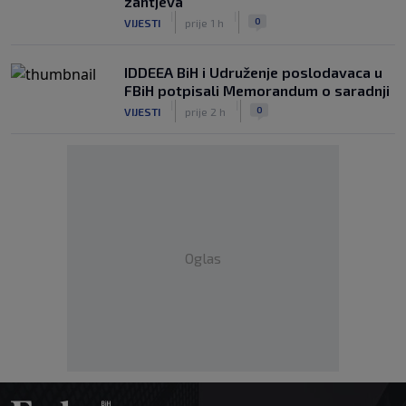
zahtjeva
|
|
0
VIJESTI
prije 1 h
IDDEEA BiH i Udruženje poslodavaca u
FBiH potpisali Memorandum o saradnji
|
|
0
VIJESTI
prije 2 h
Oglas