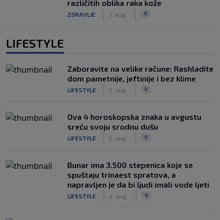
različitih oblika raka kože
|
|
0
ZDRAVLJE
3. aug.
LIFESTYLE
Zaboravite na velike račune: Rashladite
dom pametnije, jeftinije i bez klime
|
|
0
LIFESTYLE
5. aug.
Ova 4 horoskopska znaka u avgustu
sreću svoju srodnu dušu
|
|
0
LIFESTYLE
5. aug.
Bunar imа 3.500 stepenica koje se
spuštaju trinaest spratova, a
napravljen je da bi ljudi imali vode ljeti
|
|
0
LIFESTYLE
4. aug.