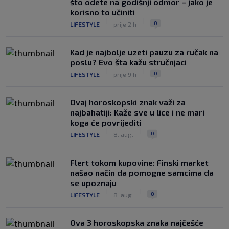
što odete na godišnji odmor – jako je
korisno to učiniti
|
|
0
LIFESTYLE
prije 2 h
Kad je najbolje uzeti pauzu za ručak na
poslu? Evo šta kažu stručnjaci
|
|
0
LIFESTYLE
prije 9 h
Ovaj horoskopski znak važi za
najbahatiji: Kaže sve u lice i ne mari
koga će povrijediti
|
|
0
LIFESTYLE
8. aug.
Flert tokom kupovine: Finski market
našao način da pomogne samcima da
se upoznaju
|
|
0
LIFESTYLE
8. aug.
Ova 3 horoskopska znaka najčešće