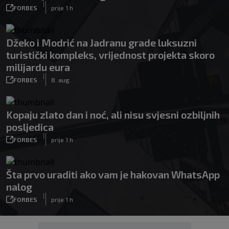
|
FORBES
prije 1 h
Džeko i Modrić na Jadranu grade luksuzni
turistički kompleks, vrijednost projekta skoro
milijardu eura
|
FORBES
8. aug.
Kopaju zlato dan i noć, ali nisu svjesni ozbiljnih
posljedica
|
FORBES
prije 1 h
Šta prvo uraditi ako vam je hakovan WhatsApp
nalog
|
FORBES
prije 1 h