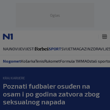
Oglas
NAJNOVIJE
VIJESTI
SPORT
SVIJET
MAGAZIN
ZDRAVLJE
Nogomet
Košarka
Tenis
Rukomet
Formula 1
MMA
Ostali sporto
KRAJ KARIJERE
Poznati fudbaler osuđen na
osam i po godina zatvora zbog
seksualnog napada