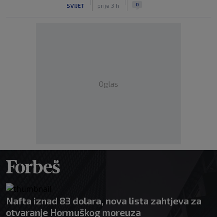
|
|
0
SVIJET
prije 3 h
Oglas
Nafta iznad 83 dolara, nova lista zahtjeva za
otvaranje Hormuškog moreuza