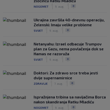
zločincu Ratku Mladiću
|
|
0
NOGOMET
9. aug.
Ukrajina završila 40-dnevnu operaciju,
Zelenski: Imaju velike probleme
|
|
0
SVIJET
9. aug.
Netanyahu: Izrael odbacuje Trumpov
plan za Gazu, nema povlačenja dok se
Hamas ne razoruža
|
|
0
SVIJET
9. aug.
Doktori: Za zdravo srce treba jesti
dvije supernamirnice
|
|
0
ZDRAVLJE
7. aug.
Ispražnjena tribina sa navijačima Borca
nakon skandiranja Ratku Mladiću
|
|
0
NOGOMET
9. aug.