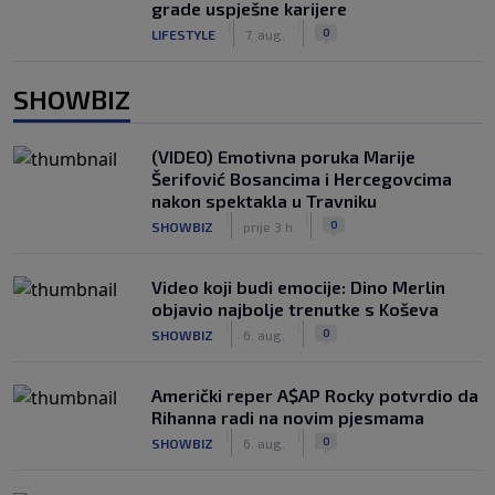
grade uspješne karijere
|
|
0
LIFESTYLE
7. aug.
SHOWBIZ
(VIDEO) Emotivna poruka Marije
Šerifović Bosancima i Hercegovcima
nakon spektakla u Travniku
|
|
0
SHOWBIZ
prije 3 h
Video koji budi emocije: Dino Merlin
objavio najbolje trenutke s Koševa
|
|
0
SHOWBIZ
6. aug.
Američki reper A$AP Rocky potvrdio da
Rihanna radi na novim pjesmama
|
|
0
SHOWBIZ
6. aug.