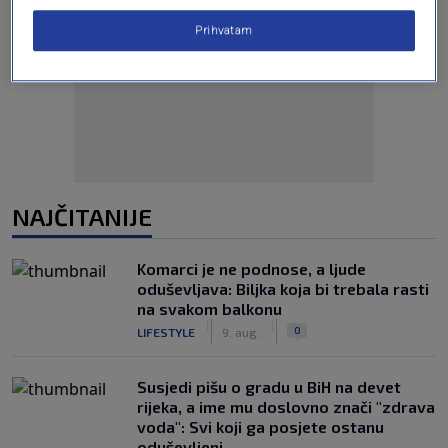
Prihvatam
Oglas
NAJČITANIJE
Komarci je ne podnose, a ljude
oduševljava: Biljka koja bi trebala rasti
na svakom balkonu
|
|
0
LIFESTYLE
9. aug.
Susjedi pišu o gradu u BiH na devet
rijeka, a ime mu doslovno znači "zdrava
voda": Svi koji ga posjete ostanu
oduševljeni