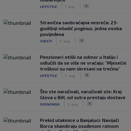
|
|
0
LIFESTYLE
7. aug.
Stravična saobraćajna nesreća: 23-
godišnji mladić poginuo, jedna osoba
povijeđena
|
|
0
VIJESTI
9. aug.
Penzioneri otišli na odmor u Italiju i
odlučili da se više ne vraćaju: "Mjesečni
troškovi su nam skresani na trećinu"
|
|
0
LIFESTYLE
5. aug.
Što ste naručivali, naručivali ste: Kraj
Glova u BiH, od sutra prestaju dostave
|
|
0
EKONOMIJA
9. aug.
Prekid utakmice u Banjaluci: Navijači
Borca skandiraju osuđenom ratnom