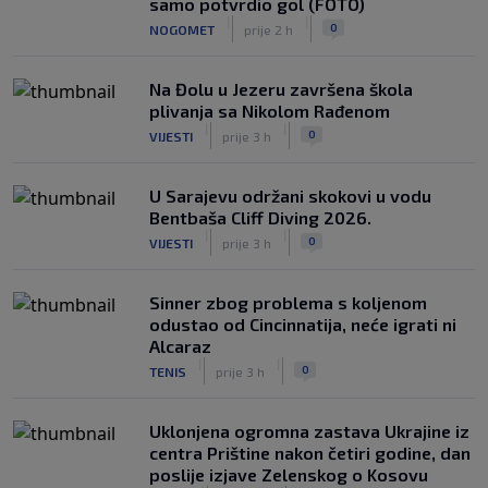
samo potvrdio gol (FOTO)
|
|
0
NOGOMET
prije 2 h
Na Đolu u Jezeru završena škola
plivanja sa Nikolom Rađenom
|
|
0
VIJESTI
prije 3 h
U Sarajevu održani skokovi u vodu
Bentbaša Cliff Diving 2026.
|
|
0
VIJESTI
prije 3 h
Sinner zbog problema s koljenom
odustao od Cincinnatija, neće igrati ni
Alcaraz
|
|
0
TENIS
prije 3 h
Uklonjena ogromna zastava Ukrajine iz
centra Prištine nakon četiri godine, dan
poslije izjave Zelenskog o Kosovu