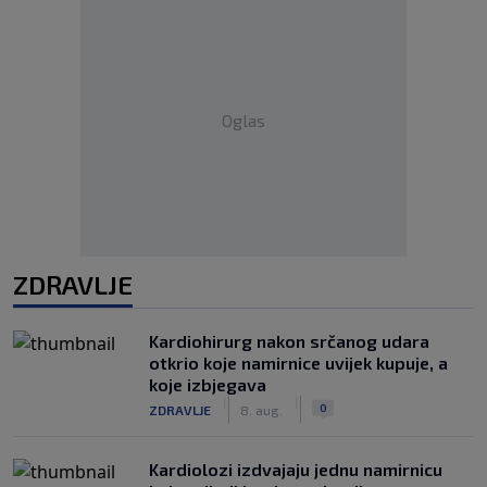
Oglas
ZDRAVLJE
Kardiohirurg nakon srčanog udara
otkrio koje namirnice uvijek kupuje, a
koje izbjegava
|
|
0
ZDRAVLJE
8. aug.
Kardiolozi izdvajaju jednu namirnicu