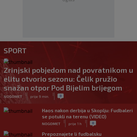
SPORT
Zrinjski pobjedom nad povratnikom u
elitu otvorio sezonu: Čelik pružio
snažan otpor Pod Bijelim brijegom
|
|
0
NOGOMET
prije 9 min.
Haos nakon derbija u Skoplju: Fudbaleri
se potukli na terenu (VIDEO)
|
|
0
NOGOMET
prije 1 h
Prepoznajete li fudbalsku