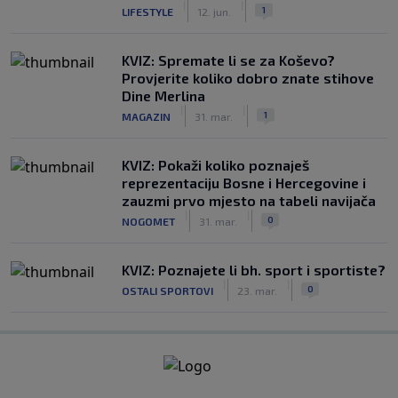
|
|
1
LIFESTYLE
12. jun.
KVIZ: Spremate li se za Koševo?
Provjerite koliko dobro znate stihove
Dine Merlina
|
|
1
MAGAZIN
31. mar.
KVIZ: Pokaži koliko poznaješ
reprezentaciju Bosne i Hercegovine i
zauzmi prvo mjesto na tabeli navijača
|
|
0
NOGOMET
31. mar.
KVIZ: Poznajete li bh. sport i sportiste?
|
|
0
OSTALI SPORTOVI
23. mar.