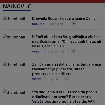
Napravio salto pa savršeno pronašao
NAJNOVIJE
saigrača (VIDEO)
|
|
0
NOGOMET
prije 2 h
Dnevnik: Rudari i dalje u jami u Zenici
Preminula jedna od najvećih trenerskih
|
|
0
DNEVNIK
prije 0 min.
legendi NBA lige
|
|
0
KOŠARKA
prije 3 h
U Foči obilježena 34. godišnjica zločina
nad Bošnjacima: "Oni jesu ubili tijela, ali
naše sjećanje nisu"
|
|
0
VIJESTI
prije 40 min.
Zenički rudari i dalje u jami: Sutra kreće
radikalizacija protesta, silaze i
predstavnici sindikata
|
|
0
VIJESTI
prije 1 h
Šta sudijama u PLBiH treba da počnu
odlučivati ispravno? Borac protiv
Veleža postigao gol iz ofsajda, VAR