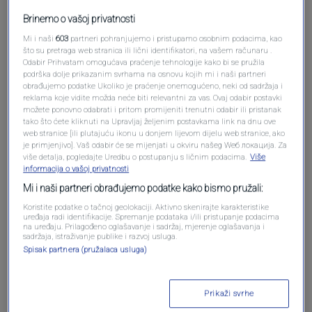
Brinemo o vašoj privatnosti
Pošalji komentar
Mi i naši
603
partneri pohranjujemo i pristupamo osobnim podacima, kao
što su pretraga web stranica ili lični identifikatori, na vašem računaru .
Odabir Prihvatam omogućava praćenje tehnologije kako bi se pružila
podrška dolje prikazanim svrhama na osnovu kojih mi i naši partneri
obrađujemo podatke Ukoliko je praćenje onemogućeno, neki od sadržaja i
reklama koje vidite možda neće biti relevantni za vas. Ovaj odabir postavki
možete ponovno odabrati i pritom promijeniti trenutni odabir ili pristanak
tako što ćete kliknuti na Upravljaj željenim postavkama link na dnu ove
web stranice [ili plutajuću ikonu u donjem lijevom dijelu web stranice, ako
je primjenjivo]. Vaš odabir će se mijenjati u okviru našeg Wеб локација. Za
više detalja, pogledajte Uredbu o postupanju s ličnim podacima.
Više
informacija o vašoj privatnosti
Oglas
Mi i naši partneri obrađujemo podatke kako bismo pružali:
Koristite podatke o tačnoj geolokaciji. Aktivno skenirajte karakteristike
uređaja radi identifikacije. Spremanje podataka i/ili pristupanje podacima
na uređaju. Prilagođeno oglašavanje i sadržaj, mjerenje oglašavanja i
sadržaja, istraživanje publike i razvoj usluga.
Spisak partnera (pružalaca usluga)
Prikaži svrhe