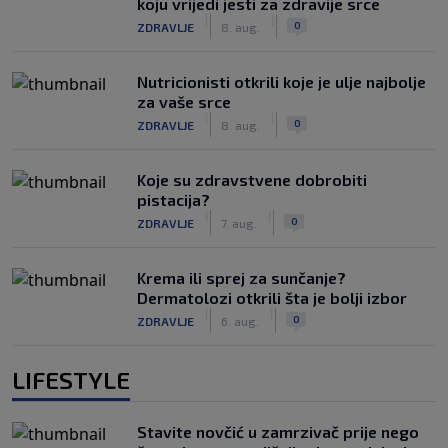
koju vrijedi jesti za zdravije srce
|
|
0
ZDRAVLJE
8. aug.
Nutricionisti otkrili koje je ulje najbolje
za vaše srce
|
|
0
ZDRAVLJE
8. aug.
Koje su zdravstvene dobrobiti
pistacija?
|
|
0
ZDRAVLJE
7. aug.
Krema ili sprej za sunčanje?
Dermatolozi otkrili šta je bolji izbor
|
|
0
ZDRAVLJE
6. aug.
LIFESTYLE
Stavite novčić u zamrzivač prije nego