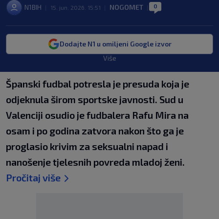
0
N1BIH
NOGOMET
|
15. jun. 2026. 15:51
|
|
Dodajte N1 u omiljeni Google izvor
Više
Španski fudbal potresla je presuda koja je
odjeknula širom sportske javnosti. Sud u
Valenciji osudio je fudbalera Rafu Mira na
osam i po godina zatvora nakon što ga je
proglasio krivim za seksualni napad i
nanošenje tjelesnih povreda mladoj ženi.
Pročitaj više