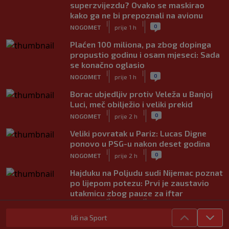
superzvijezdu? Ovako se maskirao
kako ga ne bi prepoznali na avionu
|
|
0
NOGOMET
prije 1 h
Plaćen 100 miliona, pa zbog dopinga
propustio godinu i osam mjeseci: Sada
se konačno oglasio
|
|
0
NOGOMET
prije 1 h
Borac ubjedljiv protiv Veleža u Banjoj
Luci, meč obilježio i veliki prekid
|
|
0
NOGOMET
prije 2 h
Veliki povratak u Pariz: Lucas Digne
ponovo u PSG-u nakon deset godina
|
|
0
NOGOMET
prije 2 h
Hajduku na Poljudu sudi Nijemac poznat
po lijepom potezu: Prvi je zaustavio
utakmicu zbog pauze za iftar
|
|
0
NOGOMET
prije 2 h
Idi na Sport
Asistencija iz auta kakva se rijetko viđa: