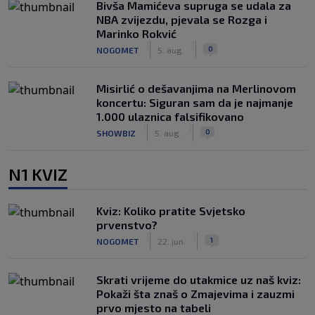
Bivša Mamićeva supruga se udala za
NBA zvijezdu, pjevala se Rozga i
Marinko Rokvić
|
|
0
NOGOMET
5. aug.
Misirlić o dešavanjima na Merlinovom
koncertu: Siguran sam da je najmanje
1.000 ulaznica falsifikovano
|
|
0
SHOWBIZ
5. aug.
N1 KVIZ
Kviz: Koliko pratite Svjetsko
prvenstvo?
|
|
1
NOGOMET
22. jun.
Skrati vrijeme do utakmice uz naš kviz:
Pokaži šta znaš o Zmajevima i zauzmi
prvo mjesto na tabeli