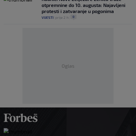
otpremnine do 10. augusta: Najavljeni
protesti i zatvaranje u pogonima
0
VIJESTI
|
prije 2 h
|
Oglas