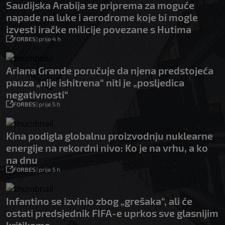
Saudijska Arabija se priprema za moguće
napade na luke i aerodrome koje bi mogle
izvesti iračke milicije povezane s Hutima
FORBES
|
prije 4 h
Ariana Grande poručuje da njena predstojeća
pauza „nije ishitrena“ niti je „posljedica
negativnosti“
FORBES
|
prije 5 h
Kina podigla globalnu proizvodnju nuklearne
energije na rekordni nivo: Ko je na vrhu, a ko
na dnu
FORBES
|
prije 5 h
Infantino se izvinio zbog „grešaka“, ali će
ostati predsjednik FIFA-e uprkos sve glasnijim