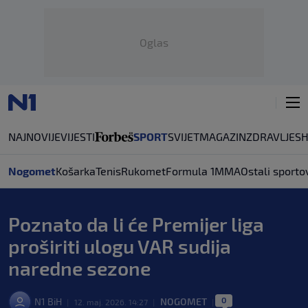
Oglas
NAJNOVIJE
VIJESTI
SPORT
SVIJET
MAGAZIN
ZDRAVLJE
S
Nogomet
Košarka
Tenis
Rukomet
Formula 1
MMA
Ostali sporto
Poznato da li će Premijer liga
proširiti ulogu VAR sudija
naredne sezone
0
N1 BiH
NOGOMET
|
12. maj. 2026. 14:27
|
|