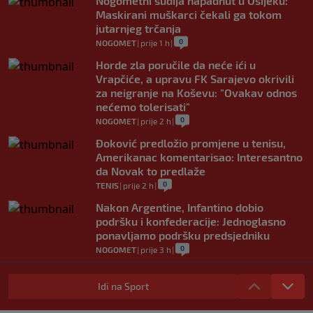
Nogometni sudija napadnut u Osijeku:
Maskirani muškarci čekali ga tokom
jutarnjeg trčanja
0
NOGOMET
|
prije 1 h
|
Horde zla poručile da neće ići u
Vrapčiće, a upravu FK Sarajevo okrivili
za neigranje na Koševu: "Ovakav odnos
nećemo tolerisati"
0
NOGOMET
|
prije 2 h
|
Đoković predložio promjene u tenisu,
Amerikanac komentarisao: Interesantno
da Novak to predlaže
0
TENIS
|
prije 2 h
|
Nakon Argentine, Infantino dobio
podršku i konfederacije: Jednoglasno
ponavljamo podršku predsjedniku
0
NOGOMET
|
prije 3 h
|
Tužne vijesti: Preminuo nekadašnji
prvak Jugoslavije
Idi na Sport
0
OSTALI SPORTOVI
|
prije 3 h
|