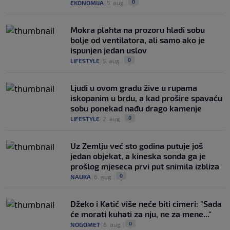
0
EKONOMIJA
|
5. aug.
|
Mokra plahta na prozoru hladi sobu
bolje od ventilatora, ali samo ako je
ispunjen jedan uslov
0
LIFESTYLE
|
5. aug.
|
Ljudi u ovom gradu žive u rupama
iskopanim u brdu, a kad prošire spavaću
sobu ponekad nađu drago kamenje
0
LIFESTYLE
|
2. aug.
|
Uz Zemlju već sto godina putuje još
jedan objekat, a kineska sonda ga je
prošlog mjeseca prvi put snimila izbliza
0
NAUKA
|
6. aug.
|
Džeko i Katić više neće biti cimeri: "Sada
će morati kuhati za nju, ne za mene..."
0
NOGOMET
|
6. aug.
|