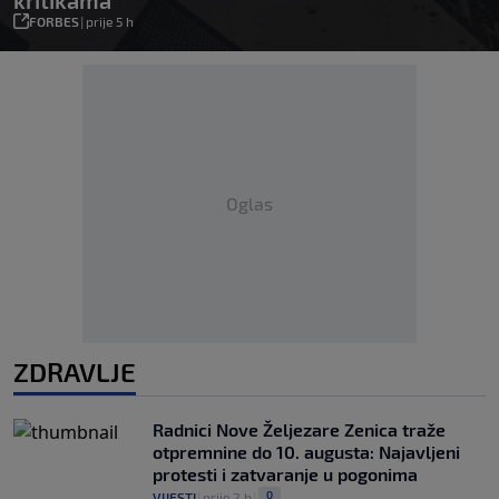
kritikama
FORBES
|
prije 5 h
Oglas
ZDRAVLJE
Radnici Nove Željezare Zenica traže
otpremnine do 10. augusta: Najavljeni
protesti i zatvaranje u pogonima
0
VIJESTI
|
prije 2 h
|