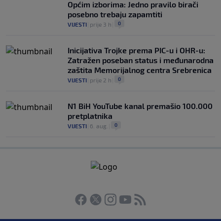
Općim izborima: Jedno pravilo birači
posebno trebaju zapamtiti
0
VIJESTI
|
prije 3 h
|
Inicijativa Trojke prema PIC-u i OHR-u:
Zatražen poseban status i međunarodna
zaštita Memorijalnog centra Srebrenica
0
VIJESTI
|
prije 2 h
|
N1 BiH YouTube kanal premašio 100.000
pretplatnika
0
VIJESTI
|
6. aug.
|