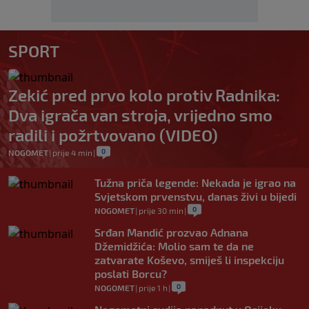
SPORT
Zekić pred prvo kolo protiv Radnika:
Dva igrača van stroja, vrijedno smo
radili i požrtvovano (VIDEO)
0
NOGOMET
|
prije 4 min
|
Tužna priča legende: Nekada je igrao na
Svjetskom prvenstvu, danas živi u bijedi
0
NOGOMET
|
prije 30 min
|
Srđan Mandić prozvao Adnana
Džemidžića: Molio sam te da ne
zatvarate Koševo, smiješ li inspekciju
poslati Borcu?
0
NOGOMET
|
prije 1 h
|