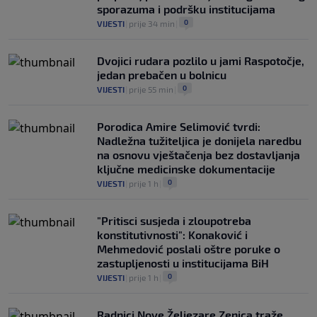
sporazuma i podršku institucijama
0
VIJESTI
|
prije 34 min
|
Dvojici rudara pozlilo u jami Raspotočje,
jedan prebačen u bolnicu
0
VIJESTI
|
prije 55 min
|
Porodica Amire Selimović tvrdi:
Nadležna tužiteljica je donijela naredbu
na osnovu vještačenja bez dostavljanja
ključne medicinske dokumentacije
0
VIJESTI
|
prije 1 h
|
"Pritisci susjeda i zloupotreba
konstitutivnosti": Konaković i
Mehmedović poslali oštre poruke o
zastupljenosti u institucijama BiH
0
VIJESTI
|
prije 1 h
|
Radnici Nove Željezare Zenica traže