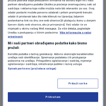
pružila podrška dolje prikazanim svrhama na osnovu kojih mi i naši
partneri obrađujemo podatke Ukoliko je praćenje onemogućeno, neki od
istom formatu kao i do sada.
sadržaja i reklama koje vidite možda neće biti relevantni za vas. Ovaj
odabir postavki možete ponovno odabrati i pritom promijeniti trenutni
IFAB dao zeleno svjetlo
odabir ili pristanak tako što ćete kliknuti na Upravljaj željenim
postavkama link na dnu ove web stranice [ili plutajuću ikonu u donjem
lijevom dijelu web stranice, ako je primjenjivo]. Vaš odabir će se
za nove provjere
mijenjati u okviru našeg Wеб локација. Za više detalja, pogledajte
Uredbu o postupanju s ličnim podacima.
Više informacija o vašoj
privatnosti
Međunarodni odbor fudbalskih pravila (IFAB)
Mi i naši partneri obrađujemo podatke kako bismo
pružali:
još u februaru dozvolio je proširenje
Koristite podatke o tačnoj geolokaciji. Aktivno skenirajte karakteristike
nadležnosti VAR-a.
uređaja radi identifikacije. Spremanje podataka i/ili pristupanje
podacima na uređaju. Prilagođeno oglašavanje i sadržaj, mjerenje
oglašavanja i sadržaja, istraživanje publike i razvoj usluga.
Nova pravila omogućila bi VAR sudijama da
Spisak partnera (pružalaca usluga)
intervenišu i kod:
Prikaži svrhe
spornih odluka vezanih za korner
situacija oko drugog žutog kartona
Prihvatam