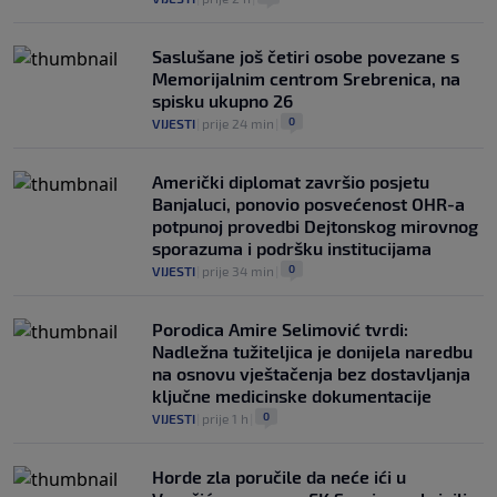
Saslušane još četiri osobe povezane s
Memorijalnim centrom Srebrenica, na
spisku ukupno 26
0
VIJESTI
|
prije 24 min
|
Američki diplomat završio posjetu
Banjaluci, ponovio posvećenost OHR-a
potpunoj provedbi Dejtonskog mirovnog
sporazuma i podršku institucijama
0
VIJESTI
|
prije 34 min
|
Porodica Amire Selimović tvrdi:
Nadležna tužiteljica je donijela naredbu
na osnovu vještačenja bez dostavljanja
ključne medicinske dokumentacije
0
VIJESTI
|
prije 1 h
|
Horde zla poručile da neće ići u