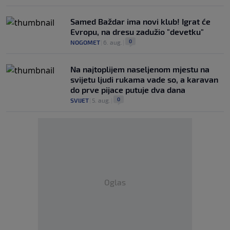
Samed Baždar ima novi klub! Igrat će
Evropu, na dresu zadužio "devetku"
0
NOGOMET
|
6. aug.
|
Na najtoplijem naseljenom mjestu na
svijetu ljudi rukama vade so, a karavan
do prve pijace putuje dva dana
0
SVIJET
|
5. aug.
|
Oglas