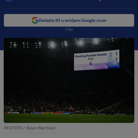
Dodajte N1 u omiljeni Google izvor
Više
REUTERS
/
Dylan Martinez