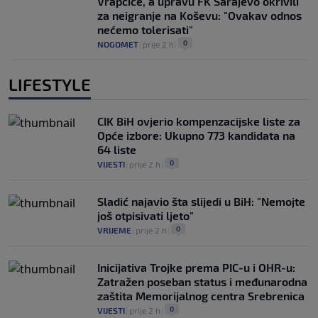
Vrapčiće, a upravu FK Sarajevo okrivili
za neigranje na Koševu: "Ovakav odnos
nećemo tolerisati"
0
NOGOMET
|
prije 2 h
|
LIFESTYLE
CIK BiH ovjerio kompenzacijske liste za
Opće izbore: Ukupno 773 kandidata na
64 liste
0
VIJESTI
|
prije 2 h
|
Sladić najavio šta slijedi u BiH: "Nemojte
još otpisivati ljeto"
0
VRIJEME
|
prije 2 h
|
Inicijativa Trojke prema PIC-u i OHR-u:
Zatražen poseban status i međunarodna
zaštita Memorijalnog centra Srebrenica
0
VIJESTI
|
prije 2 h
|