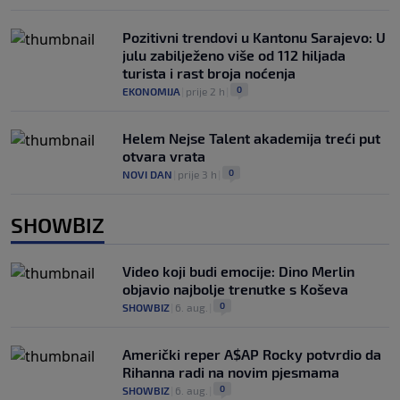
Pozitivni trendovi u Kantonu Sarajevo: U
julu zabilježeno više od 112 hiljada
turista i rast broja noćenja
0
EKONOMIJA
|
prije 2 h
|
Helem Nejse Talent akademija treći put
otvara vrata
0
NOVI DAN
|
prije 3 h
|
SHOWBIZ
Video koji budi emocije: Dino Merlin
objavio najbolje trenutke s Koševa
0
SHOWBIZ
|
6. aug.
|
Američki reper A$AP Rocky potvrdio da
Rihanna radi na novim pjesmama
0
SHOWBIZ
|
6. aug.
|