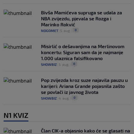
Bivša Mamićeva supruga se udala za
NBA zvijezdu, pjevala se Rozga i
Marinko Rokvić
0
NOGOMET
|
5. aug.
|
Misirlić o dešavanjima na Merlinovom
koncertu: Siguran sam da je najmanje
1.000 ulaznica falsifikovano
0
SHOWBIZ
|
5. aug.
|
Pop zvijezda kroz suze najavila pauzu u
karijeri: Ariana Grande pojasnila zašto
se povlači iz javnog života
0
SHOWBIZ
|
4. aug.
|
N1 KVIZ
Član CIK-a objasnio kako će se glasati na