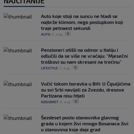
NAJČITANIJE
Auto koje stoji na suncu ne hladi se
najbrže klimom, nego postupkom koji
traje petnaest sekundi
0
AUTO
|
6. aug.
|
Penzioneri otišli na odmor u Italiju i
odlučili da se više ne vraćaju: "Mjesečni
troškovi su nam skresani na trećinu"
0
LIFESTYLE
|
5. aug.
|
Vučić tokom boravka u BiH: U Čipuljićima
su svi Srbi navijali za Zvezdu, dresove
Partizana nisu htjeli
0
NOGOMET
|
6. aug.
|
Šezdeset posto stanovnika glavnog
grada u kojem živi mnogo Bosanaca živi
u stanovima koje daje grad