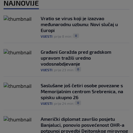
NAJNOVIJE
Pravna bitka Luke Dončića i Anamarije
Goltes seli se u Sloveniju: Spominje se
čak 50 miliona dolara
Vratio se virus koji je izazvao
0
KOŠARKA
|
prije 4 h
|
međunarodnu uzbunu: Novi slučaj u
Europi
0
VIJESTI
|
prije 8 min
|
Građani Goražda pred gradskom
upravom tražili uredno
vodosnabdjevanje
0
VIJESTI
|
prije 23 min
|
Saslušane još četiri osobe povezane s
Memorijalnim centrom Srebrenica, na
spisku ukupno 26
0
VIJESTI
|
prije 24 min
|
Američki diplomat završio posjetu
Banjaluci, ponovio posvećenost OHR-a
potpunoj provedbi Dejtonskog mirovnog