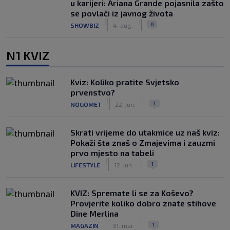
u karijeri: Ariana Grande pojasnila zašto
se povlači iz javnog života
|
|
0
SHOWBIZ
4. aug.
N1 KVIZ
Kviz: Koliko pratite Svjetsko
prvenstvo?
|
|
1
NOGOMET
22. jun.
Skrati vrijeme do utakmice uz naš kviz:
Pokaži šta znaš o Zmajevima i zauzmi
prvo mjesto na tabeli
|
|
1
LIFESTYLE
12. jun.
KVIZ: Spremate li se za Koševo?
Provjerite koliko dobro znate stihove
Dine Merlina
|
|
1
MAGAZIN
31. mar.