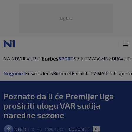
Oglas
NAJNOVIJE
VIJESTI
SPORT
SVIJET
MAGAZIN
ZDRAVLJE
Nogomet
Košarka
Tenis
Rukomet
Formula 1
MMA
Ostali sporto
Poznato da li će Premijer liga
proširiti ulogu VAR sudija
naredne sezone
0
N1 BiH
NOGOMET
|
12. maj. 2026. 14:27
|
|