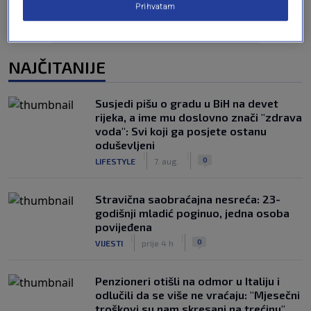
Prihvatam
NAJČITANIJE
Susjedi pišu o gradu u BiH na devet
rijeka, a ime mu doslovno znači "zdrava
voda": Svi koji ga posjete ostanu
oduševljeni
|
|
0
LIFESTYLE
7. aug.
Stravična saobraćajna nesreća: 23-
godišnji mladić poginuo, jedna osoba
povijeđena
|
|
0
VIJESTI
prije 4 h
Penzioneri otišli na odmor u Italiju i
odlučili da se više ne vraćaju: "Mjesečni
troškovi su nam skresani na trećinu"