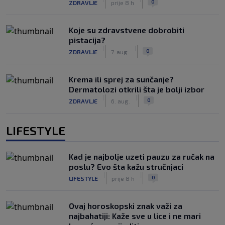
0
ZDRAVLJE
prije 8 h
Koje su zdravstvene dobrobiti
pistacija?
|
|
0
ZDRAVLJE
7. aug.
Krema ili sprej za sunčanje?
Dermatolozi otkrili šta je bolji izbor
|
|
0
ZDRAVLJE
6. aug.
LIFESTYLE
Kad je najbolje uzeti pauzu za ručak na
poslu? Evo šta kažu stručnjaci
|
|
0
LIFESTYLE
prije 8 h
Ovaj horoskopski znak važi za
najbahatiji: Kaže sve u lice i ne mari