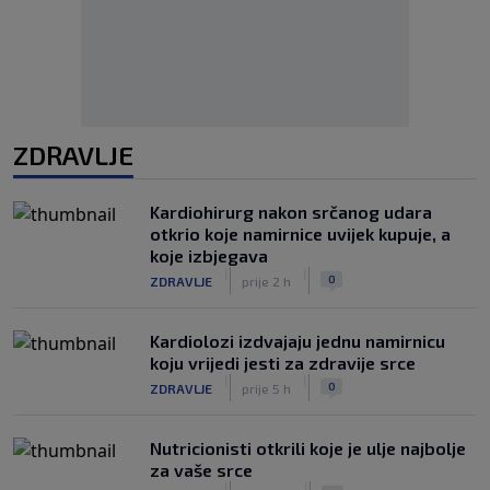
ZDRAVLJE
Kardiohirurg nakon srčanog udara
otkrio koje namirnice uvijek kupuje, a
koje izbjegava
|
|
0
ZDRAVLJE
prije 2 h
Kardiolozi izdvajaju jednu namirnicu
koju vrijedi jesti za zdravije srce
|
|
0
ZDRAVLJE
prije 5 h
Nutricionisti otkrili koje je ulje najbolje
za vaše srce
|
|