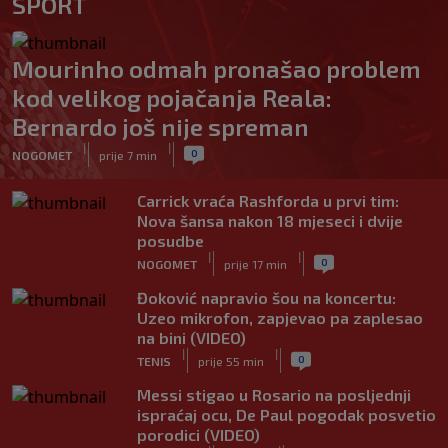
SPORT
Mourinho odmah pronašao problem
kod velikog pojačanja Reala:
Bernardo još nije spreman
|
|
0
NOGOMET
prije 7 min
Carrick vraća Rashforda u prvi tim:
Nova šansa nakon 18 mjeseci i dvije
posudbe
|
|
0
NOGOMET
prije 17 min
Đoković napravio šou na koncertu:
Uzeo mikrofon, zapjevao pa zaplesao
na bini (VIDEO)
|
|
0
TENIS
prije 55 min
Messi stigao u Rosario na posljednji
ispraćaj ocu, De Paul pogodak posvetio
porodici (VIDEO)