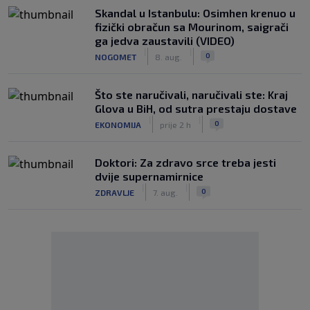
Skandal u Istanbulu: Osimhen krenuo u
fizički obračun sa Mourinom, saigrači
ga jedva zaustavili (VIDEO)
|
|
0
NOGOMET
8. aug.
Što ste naručivali, naručivali ste: Kraj
Glova u BiH, od sutra prestaju dostave
|
|
0
EKONOMIJA
prije 2 h
Doktori: Za zdravo srce treba jesti
dvije supernamirnice
|
|
0
ZDRAVLJE
7. aug.