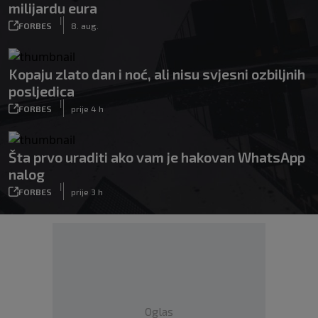
milijardu eura
|
FORBES
8. aug.
Kopaju zlato dan i noć, ali nisu svjesni ozbiljnih
posljedica
|
FORBES
prije 4 h
Šta prvo uraditi ako vam je hakovan WhatsApp
nalog
|
FORBES
prije 3 h
Oglas