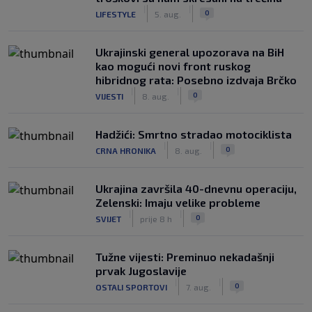
|
|
0
LIFESTYLE
5. aug.
Ukrajinski general upozorava na BiH
kao mogući novi front ruskog
hibridnog rata: Posebno izdvaja Brčko
|
|
0
VIJESTI
8. aug.
Hadžići: Smrtno stradao motociklista
|
|
0
CRNA HRONIKA
8. aug.
Ukrajina završila 40-dnevnu operaciju,
Zelenski: Imaju velike probleme
|
|
0
SVIJET
prije 8 h
Tužne vijesti: Preminuo nekadašnji
prvak Jugoslavije
|
|
0
OSTALI SPORTOVI
7. aug.