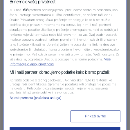
Brinemo o vašoj privatnosti
Mi i naši
603
partneri pohranjujemo i pristupamo osobnim podacima, kao
što su pretraga web stranica ili lični identifikatori, na vašem računaru .
Odabir Prihvatam omogućava praćenje tehnologije kako bi se pružila
podrška dolje prikazanim svrhama na osnovu kojih mi i naši partneri
obrađujemo podatke Ukoliko je praćenje onemogućeno, neki od sadržaja i
reklama koje vidite možda neće biti relevantni za vas. Ovaj odabir postavki
Oglas
možete ponovno odabrati i pritom promijeniti trenutni odabir ili pristanak
tako što ćete kliknuti na Upravljaj željenim postavkama link na dnu ove
web stranice [ili plutajuću ikonu u donjem lijevom dijelu web stranice, ako
je primjenjivo]. Vaš odabir će se mijenjati u okviru našeg Wеб локација. Za
više detalja, pogledajte Uredbu o postupanju s ličnim podacima.
Više
informacija o vašoj privatnosti
Mi i naši partneri obrađujemo podatke kako bismo pružali:
Koristite podatke o tačnoj geolokaciji. Aktivno skenirajte karakteristike
uređaja radi identifikacije. Spremanje podataka i/ili pristupanje podacima
na uređaju. Prilagođeno oglašavanje i sadržaj, mjerenje oglašavanja i
sadržaja, istraživanje publike i razvoj usluga.
Spisak partnera (pružalaca usluga)
Oglas
Prikaži svrhe