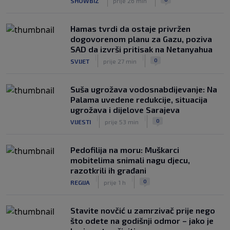
SHOWBIZ
prije 26 min
sreo legendu Galatasaraya: Nije znao
ko je čovjek ispred njega
|
|
0
VIRALNO
prije 1 h
Hamas tvrdi da ostaje privržen
dogovorenom planu za Gazu, poziva
SAD da izvrši pritisak na Netanyahua
|
|
0
SVIJET
prije 27 min
Suša ugrožava vodosnabdijevanje: Na
Palama uvedene redukcije, situacija
ugrožava i dijelove Sarajeva
|
|
0
VIJESTI
prije 53 min
Pedofilija na moru: Muškarci
mobitelima snimali nagu djecu,
razotkrili ih građani
|
|
0
REGIJA
prije 1 h
Stavite novčić u zamrzivač prije nego
što odete na godišnji odmor – jako je