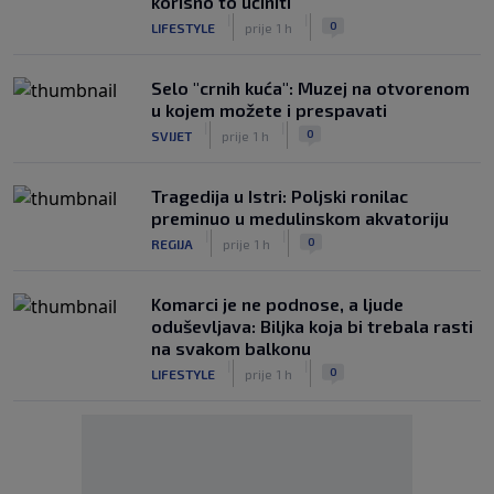
korisno to učiniti
|
|
0
LIFESTYLE
prije 1 h
Selo "crnih kuća": Muzej na otvorenom
u kojem možete i prespavati
|
|
0
SVIJET
prije 1 h
Tragedija u Istri: Poljski ronilac
preminuo u medulinskom akvatoriju
|
|
0
REGIJA
prije 1 h
Komarci je ne podnose, a ljude
oduševljava: Biljka koja bi trebala rasti
na svakom balkonu
|
|
0
LIFESTYLE
prije 1 h