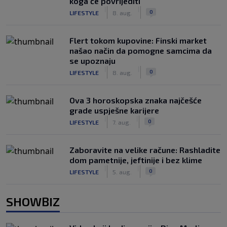
koga će povrijediti
|
|
0
LIFESTYLE
8. aug.
Flert tokom kupovine: Finski market
našao način da pomogne samcima da
se upoznaju
|
|
0
LIFESTYLE
8. aug.
Ova 3 horoskopska znaka najčešće
grade uspješne karijere
|
|
0
LIFESTYLE
7. aug.
Zaboravite na velike račune: Rashladite
dom pametnije, jeftinije i bez klime
|
|
0
LIFESTYLE
5. aug.
SHOWBIZ