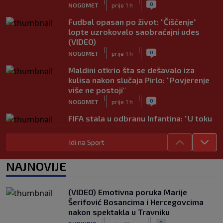
|
|
0
NOGOMET
prije 1 h
Fudbal opasan po život: "Čišćenje"
lopte uzrokovalo saobraćajni udes
(VIDEO)
|
|
0
NOGOMET
prije 1 h
Maldini otkrio šta se dešavalo iza
kulisa nakon slučaja Pirlo: "Povjerenje
više ne postoji"
|
|
0
NOGOMET
prije 1 h
FIFA stala u odbranu Infantina: "U toku
je organizovani pokušaj njegovog
rušenja"
Idi na Sport
|
|
0
NOGOMET
prije 1 h
NAJNOVIJE
Zaludio društvene mreže fizičkim
izgledom, ali Okoye spušta loptu: "Ja
sam prije svega golman" (FOTO+VIDEO)
(VIDEO) Emotivna poruka Marije
|
|
0
NOGOMET
prije 1 h
Šerifović Bosancima i Hercegovcima
nakon spektakla u Travniku
Japanac šetao Baščaršijom pa slučajno
|
|
0