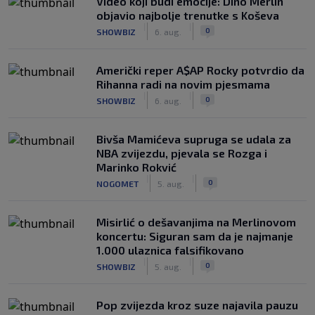
Video koji budi emocije: Dino Merlin
objavio najbolje trenutke s Koševa
|
|
0
SHOWBIZ
6. aug.
Američki reper A$AP Rocky potvrdio da
Rihanna radi na novim pjesmama
|
|
0
SHOWBIZ
6. aug.
Bivša Mamićeva supruga se udala za
NBA zvijezdu, pjevala se Rozga i
Marinko Rokvić
|
|
0
NOGOMET
5. aug.
Misirlić o dešavanjima na Merlinovom
koncertu: Siguran sam da je najmanje
1.000 ulaznica falsifikovano
|
|
0
SHOWBIZ
5. aug.
Pop zvijezda kroz suze najavila pauzu