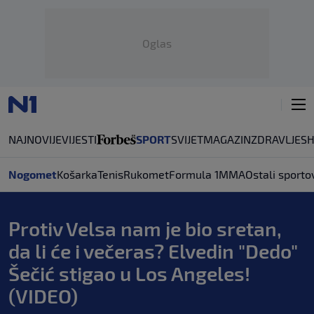
Oglas
NAJNOVIJE
VIJESTI
SPORT
SVIJET
MAGAZIN
ZDRAVLJE
S
Nogomet
Košarka
Tenis
Rukomet
Formula 1
MMA
Ostali sporto
Protiv Velsa nam je bio sretan,
da li će i večeras? Elvedin "Dedo"
Šečić stigao u Los Angeles!
(VIDEO)