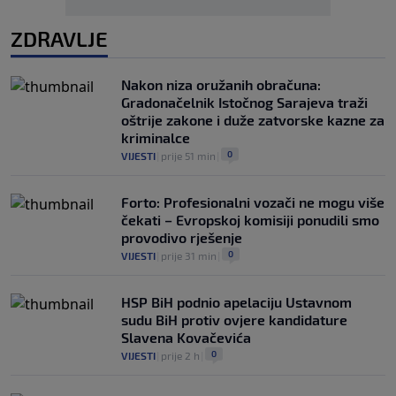
ZDRAVLJE
Nakon niza oružanih obračuna:
Gradonačelnik Istočnog Sarajeva traži
oštrije zakone i duže zatvorske kazne za
kriminalce
0
VIJESTI
|
prije 51 min
|
Forto: Profesionalni vozači ne mogu više
čekati – Evropskoj komisiji ponudili smo
provodivo rješenje
0
VIJESTI
|
prije 31 min
|
HSP BiH podnio apelaciju Ustavnom
sudu BiH protiv ovjere kandidature
Slavena Kovačevića
0
VIJESTI
|
prije 2 h
|