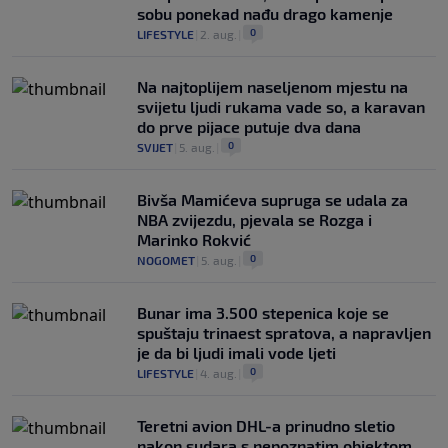
sobu ponekad nađu drago kamenje
0
LIFESTYLE
|
2. aug.
|
Na najtoplijem naseljenom mjestu na
svijetu ljudi rukama vade so, a karavan
do prve pijace putuje dva dana
0
SVIJET
|
5. aug.
|
Bivša Mamićeva supruga se udala za
NBA zvijezdu, pjevala se Rozga i
Marinko Rokvić
0
NOGOMET
|
5. aug.
|
Bunar imа 3.500 stepenica koje se
spuštaju trinaest spratova, a napravljen
je da bi ljudi imali vode ljeti
0
LIFESTYLE
|
4. aug.
|
Teretni avion DHL-a prinudno sletio
nakon sudara s nepoznatim objektom,