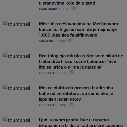
u stanovima koje daje grad
0
EKONOMIJA
|
5. aug.
|
Misirlić o dešavanjima na Merlinovom
koncertu: Siguran sam da je najmanje
1.000 ulaznica falsifikovano
0
SHOWBIZ
|
5. aug.
|
Ornitologinja otkrila zašto sove nikad ne
treba držati kao kućne ljubimce: "Sve
što se priča o njima je neistina"
0
LIFESTYLE
|
4. aug.
|
Mokra plahta na prozoru hladi sobu
bolje od ventilatora, ali samo ako je
ispunjen jedan uslov
0
LIFESTYLE
|
5. aug.
|
Ljudi u ovom gradu žive u rupama
iskopanim u brdu, a kad prošire spavaću