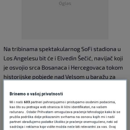
Oglas
Na tribinama spektakularnog SoFi stadiona u
Los Angelesu bit će i Elvedin Šečić, navijač koji
je osvojio srca Bosanaca i Hercegovaca tokom
historijske pobjede nad Velsom u baražu za
plasman na Mundijal.
Brinemo o vašoj privatnosti
UŽIVO BiH - Švicarska: Bh. navijači
Mi i naši
603
partneri pohranjujemo i pristupamo osobnim podacima,
prave sjajnu atmosferu na ulicama
kao što su pretraga web stranica ili lični identifikatori, na vašem
računaru . Odabir Prihvatam omogućava praćenje tehnologije kako bi se
Los Angelesa, sve je spremno za
pružila podrška dolje prikazanim svrhama na osnovu kojih mi i naši
spektakl
partneri obrađujemo podatke Ukoliko je praćenje onemogućeno, neki od
NOGOMET
|
prije 8 min.
sadržaja i reklama koje vidite možda neće biti relevantni za vas. Ovaj