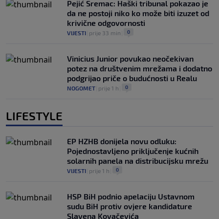
Pejić Sremac: Haški tribunal pokazao je
da ne postoji niko ko može biti izuzet od
krivične odgovornosti
0
VIJESTI
|
prije 33 min
|
Vinicius Junior povukao neočekivan
potez na društvenim mrežama i dodatno
podgrijao priče o budućnosti u Realu
0
NOGOMET
|
prije 1 h
|
LIFESTYLE
EP HZHB donijela novu odluku:
Pojednostavljeno priključenje kućnih
solarnih panela na distribucijsku mrežu
0
VIJESTI
|
prije 1 h
|
HSP BiH podnio apelaciju Ustavnom
sudu BiH protiv ovjere kandidature
Slavena Kovačevića