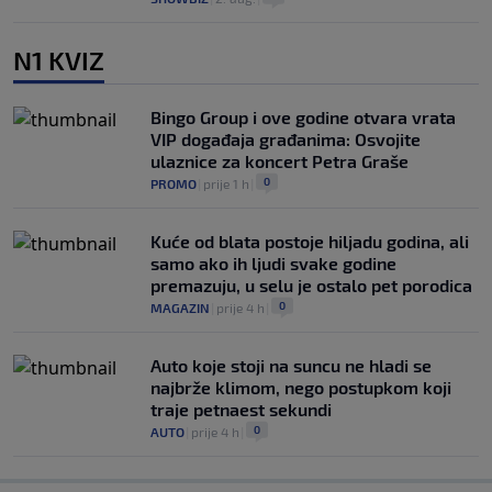
N1 KVIZ
Bingo Group i ove godine otvara vrata
VIP događaja građanima: Osvojite
ulaznice za koncert Petra Graše
0
PROMO
|
prije 1 h
|
Kuće od blata postoje hiljadu godina, ali
samo ako ih ljudi svake godine
premazuju, u selu je ostalo pet porodica
0
MAGAZIN
|
prije 4 h
|
Auto koje stoji na suncu ne hladi se
najbrže klimom, nego postupkom koji
traje petnaest sekundi
0
AUTO
|
prije 4 h
|