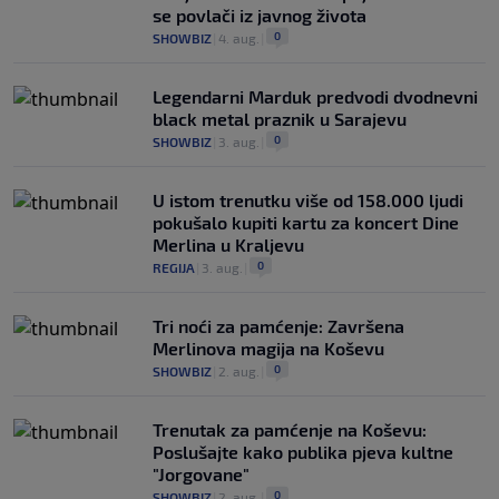
se povlači iz javnog života
0
SHOWBIZ
|
4. aug.
|
Legendarni Marduk predvodi dvodnevni
black metal praznik u Sarajevu
0
SHOWBIZ
|
3. aug.
|
U istom trenutku više od 158.000 ljudi
pokušalo kupiti kartu za koncert Dine
Merlina u Kraljevu
0
REGIJA
|
3. aug.
|
Tri noći za pamćenje: Završena
Merlinova magija na Koševu
0
SHOWBIZ
|
2. aug.
|
Trenutak za pamćenje na Koševu:
Poslušajte kako publika pjeva kultne
"Jorgovane"
0
SHOWBIZ
|
2. aug.
|