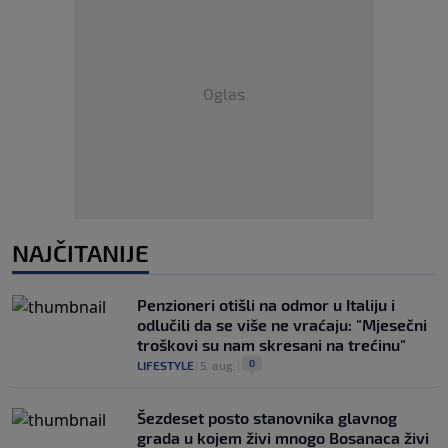
Oglas
NAJČITANIJE
Penzioneri otišli na odmor u Italiju i
odlučili da se više ne vraćaju: "Mjesečni
troškovi su nam skresani na trećinu"
0
LIFESTYLE
|
5. aug.
|
Šezdeset posto stanovnika glavnog
grada u kojem živi mnogo Bosanaca živi