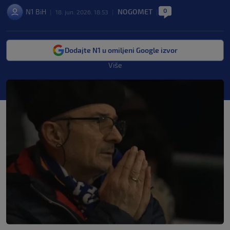
0
N1 BiH
NOGOMET
|
18. jun. 2026. 18:53
|
|
Dodajte N1 u omiljeni Google izvor
Više