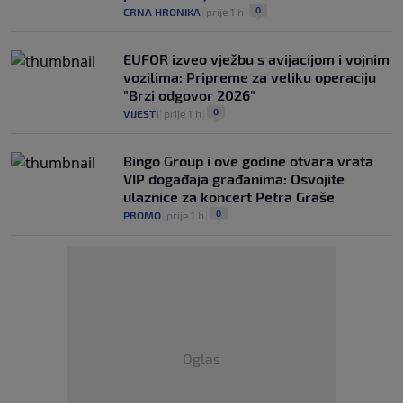
0
CRNA HRONIKA
|
prije 1 h
|
EUFOR izveo vježbu s avijacijom i vojnim
vozilima: Pripreme za veliku operaciju
"Brzi odgovor 2026"
0
VIJESTI
|
prije 1 h
|
Bingo Group i ove godine otvara vrata
VIP događaja građanima: Osvojite
ulaznice za koncert Petra Graše
0
PROMO
|
prije 1 h
|
Oglas