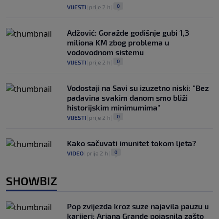
0
VIJESTI
|
prije 2 h
|
Adžović: Goražde godišnje gubi 1,3
miliona KM zbog problema u
vodovodnom sistemu
0
VIJESTI
|
prije 2 h
|
Vodostaji na Savi su izuzetno niski: "Bez
padavina svakim danom smo bliži
historijskim minimumima"
0
VIJESTI
|
prije 2 h
|
Kako sačuvati imunitet tokom ljeta?
0
VIDEO
|
prije 2 h
|
SHOWBIZ
Pop zvijezda kroz suze najavila pauzu u
karijeri: Ariana Grande pojasnila zašto