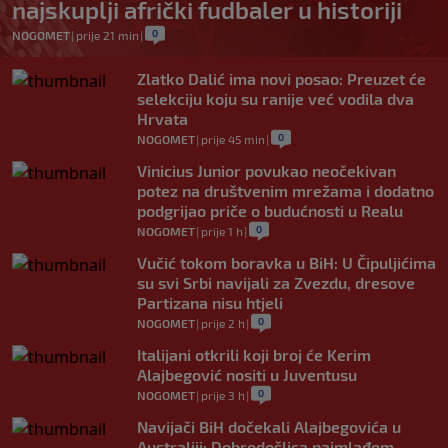
najskuplji afrički fudbaler u historiji
0
NOGOMET
|
prije 21 min
|
Zlatko Dalić ima novi posao: Preuzet će
selekciju koju su ranije već vodila dva
Hrvata
0
NOGOMET
|
prije 45 min
|
Vinicius Junior povukao neočekivan
potez na društvenim mrežama i dodatno
podgrijao priče o budućnosti u Realu
0
NOGOMET
|
prije 1 h
|
Vučić tokom boravka u BiH: U Čipuljićima
su svi Srbi navijali za Zvezdu, dresove
Partizana nisu htjeli
0
NOGOMET
|
prije 2 h
|
Italijani otkrili koji broj će Kerim
Alajbegović nositi u Juventusu
0
NOGOMET
|
prije 3 h
|
Navijači BiH dočekali Alajbegovića u
Australiji: Dobrodošlica najmlađem