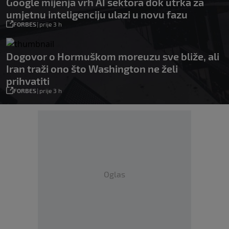
Google mijenja vrh AI sektora dok utrka za
umjetnu inteligenciju ulazi u novu fazu
FORBES
|
prije 3 h
Dogovor o Hormuškom moreuzu sve bliže, ali
Iran traži ono što Washington ne želi
prihvatiti
FORBES
|
prije 3 h
Oglas