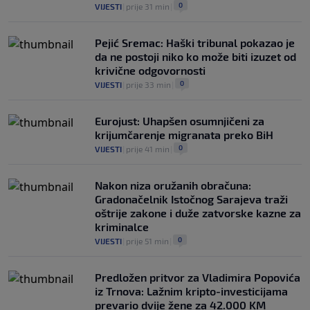
0
VIJESTI
|
prije 31 min
|
Pejić Sremac: Haški tribunal pokazao je
da ne postoji niko ko može biti izuzet od
krivične odgovornosti
0
VIJESTI
|
prije 33 min
|
Eurojust: Uhapšen osumnjičeni za
krijumčarenje migranata preko BiH
0
VIJESTI
|
prije 41 min
|
Nakon niza oružanih obračuna:
Gradonačelnik Istočnog Sarajeva traži
oštrije zakone i duže zatvorske kazne za
kriminalce
0
VIJESTI
|
prije 51 min
|
Predložen pritvor za Vladimira Popovića
iz Trnova: Lažnim kripto-investicijama
prevario dvije žene za 42.000 KM