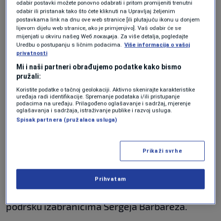
odabir postavki možete ponovno odabrati i pritom promijeniti trenutni
Hasan Salihamidžić poslao emotivnu
odabir ili pristanak tako što ćete kliknuti na Upravljaj željenim
poruku Zmajevima pred Švicarsku:
postavkama link na dnu ove web stranice [ili plutajuću ikonu u donjem
"Volimo vas, sve ćemo dati da
lijevom dijelu web stranice, ako je primjenjivo]. Vaš odabir će se
pobijedite!" (VIDEO)
mijenjati u okviru našeg Wеб локација. Za više detalja, pogledajte
NOGOMET
|
prije 9 min.
Uredbu o postupanju s ličnim podacima.
Više informacija o vašoj
privatnosti
Donosimo atmosferu iz Sarajeva i
Mostara uoči večerašnjeg meča
Mi i naši partneri obrađujemo podatke kako bismo
Zmajeva VIDEO
pružali:
NOGOMET
|
prije 10 min.
Koristite podatke o tačnoj geolokaciji. Aktivno skenirajte karakteristike
uređaja radi identifikacije. Spremanje podataka i/ili pristupanje
Čiča: BiH je pokazala izuzetnu
podacima na uređaju. Prilagođeno oglašavanje i sadržaj, mjerenje
borbenost i disciplinu, ali je malo
oglašavanja i sadržaja, istraživanje publike i razvoj usluga.
ponudila u ofanzivi
Spisak partnera (pružalaca usluga)
NOGOMET
|
prije 24 min.
Prikaži svrhe
Popularni "dedo Elvedin" doputovao je u Los
Angeles kako bi još jednom bio uz
Prihvatam
reprezentaciju Bosne i Hercegovine i pružio
podršku izabranicima Sergeja Barbareza.