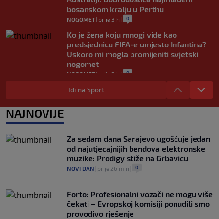
bosanskom kralju u Perthu
0
NOGOMET
|
prije 3 h
|
Ko je žena koju mnogi vide kao
predsjednicu FIFA-e umjesto Infantina?
Uskoro mi mogla promijeniti svjetski
nogomet
0
NOGOMET
|
prije 3 h
|
FIFA se izvinila svim svojim članicama
Idi na Sport
zbog FFE projekta: Ali rukovodstvo i
dalje podržava Infantina
NAJNOVIJE
0
NOGOMET
|
prije 3 h
|
Lionel Messi postigao dva gola u pobjedi
Za sedam dana Sarajevo ugošćuje jedan
Inter Miamija i ispisao historiju Leagues
od najutjecajnijih bendova elektronske
Cupa (VIDEO)
muzike: Prodigy stiže na Grbavicu
0
NOGOMET
|
prije 4 h
|
0
NOVI DAN
|
prije 26 min
|
Forto: Profesionalni vozači ne mogu više
čekati – Evropskoj komisiji ponudili smo
provodivo rješenje