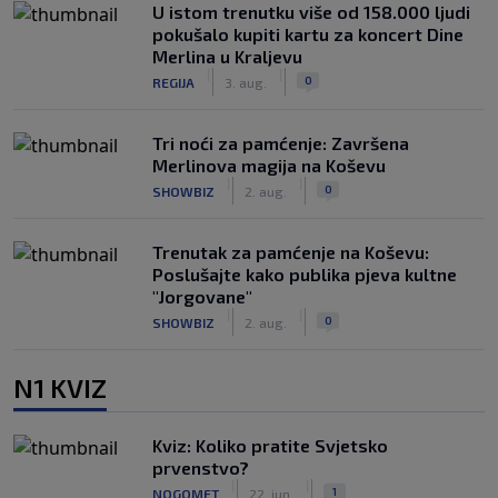
U istom trenutku više od 158.000 ljudi
pokušalo kupiti kartu za koncert Dine
Merlina u Kraljevu
|
|
0
REGIJA
3. aug.
Tri noći za pamćenje: Završena
Merlinova magija na Koševu
|
|
0
SHOWBIZ
2. aug.
Trenutak za pamćenje na Koševu:
Poslušajte kako publika pjeva kultne
"Jorgovane"
|
|
0
SHOWBIZ
2. aug.
N1 KVIZ
Kviz: Koliko pratite Svjetsko
prvenstvo?
|
|
1
NOGOMET
22. jun.