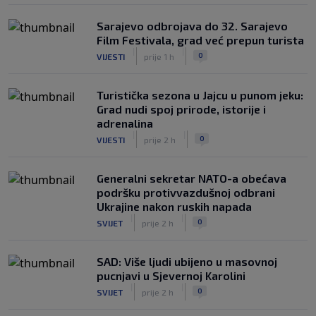
Sarajevo odbrojava do 32. Sarajevo
Film Festivala, grad već prepun turista
|
|
0
VIJESTI
prije 1 h
Turistička sezona u Jajcu u punom jeku:
Grad nudi spoj prirode, istorije i
adrenalina
|
|
0
VIJESTI
prije 2 h
Generalni sekretar NATO-a obećava
podršku protivvazdušnoj odbrani
Ukrajine nakon ruskih napada
|
|
0
SVIJET
prije 2 h
SAD: Više ljudi ubijeno u masovnoj
pucnjavi u Sjevernoj Karolini
|
|
0
SVIJET
prije 2 h