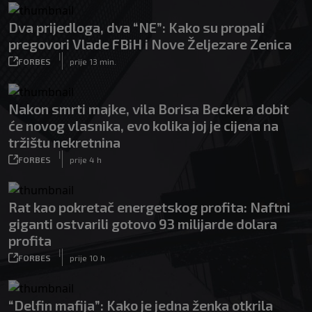
Dva prijedloga, dva “NE”: Kako su propali
pregovori Vlade FBiH i Nove Željezare Zenica
|
FORBES
prije 13 min.
Nakon smrti majke, vila Borisa Beckera dobit
će novog vlasnika, evo kolika joj je cijena na
tržištu nekretnina
|
FORBES
prije 4 h
Rat kao pokretač energetskog profita: Naftni
giganti ostvarili gotovo 93 milijarde dolara
profita
|
FORBES
prije 10 h
“Delfin mafija”: Kako je jedna ženka otkrila