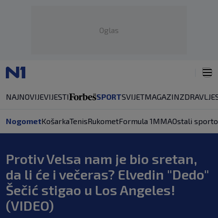
Oglas
NAJNOVIJE
VIJESTI
SPORT
SVIJET
MAGAZIN
ZDRAVLJE
Nogomet
Košarka
Tenis
Rukomet
Formula 1
MMA
Ostali sporto
Protiv Velsa nam je bio sretan,
da li će i večeras? Elvedin "Dedo"
Šečić stigao u Los Angeles!
(VIDEO)