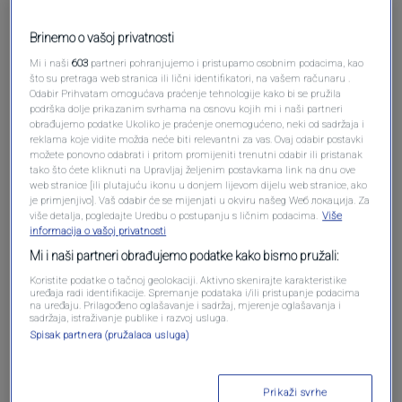
Brinemo o vašoj privatnosti
Mi i naši
603
partneri pohranjujemo i pristupamo osobnim podacima, kao
što su pretraga web stranica ili lični identifikatori, na vašem računaru .
Odabir Prihvatam omogućava praćenje tehnologije kako bi se pružila
podrška dolje prikazanim svrhama na osnovu kojih mi i naši partneri
obrađujemo podatke Ukoliko je praćenje onemogućeno, neki od sadržaja i
reklama koje vidite možda neće biti relevantni za vas. Ovaj odabir postavki
možete ponovno odabrati i pritom promijeniti trenutni odabir ili pristanak
tako što ćete kliknuti na Upravljaj željenim postavkama link na dnu ove
Oglas
web stranice [ili plutajuću ikonu u donjem lijevom dijelu web stranice, ako
je primjenjivo]. Vaš odabir će se mijenjati u okviru našeg Wеб локација. Za
više detalja, pogledajte Uredbu o postupanju s ličnim podacima.
Više
informacija o vašoj privatnosti
Mi i naši partneri obrađujemo podatke kako bismo pružali:
Koristite podatke o tačnoj geolokaciji. Aktivno skenirajte karakteristike
uređaja radi identifikacije. Spremanje podataka i/ili pristupanje podacima
na uređaju. Prilagođeno oglašavanje i sadržaj, mjerenje oglašavanja i
sadržaja, istraživanje publike i razvoj usluga.
Spisak partnera (pružalaca usluga)
Prikaži svrhe