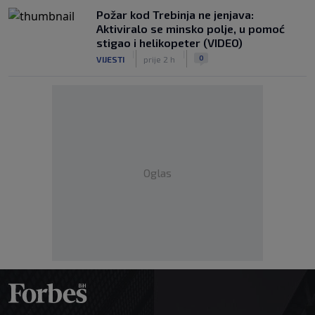
Požar kod Trebinja ne jenjava:
Aktiviralo se minsko polje, u pomoć
stigao i helikopeter (VIDEO)
|
|
0
VIJESTI
prije 2 h
Oglas