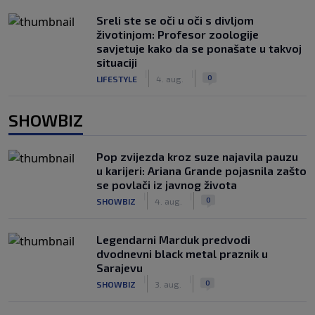
Sreli ste se oči u oči s divljom
životinjom: Profesor zoologije
savjetuje kako da se ponašate u takvoj
situaciji
|
|
0
LIFESTYLE
4. aug.
SHOWBIZ
Pop zvijezda kroz suze najavila pauzu
u karijeri: Ariana Grande pojasnila zašto
se povlači iz javnog života
|
|
0
SHOWBIZ
4. aug.
Legendarni Marduk predvodi
dvodnevni black metal praznik u
Sarajevu
|
|
0
SHOWBIZ
3. aug.