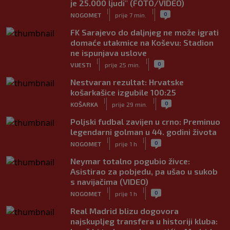
je 25.000 ljudi" (FOTO/VIDEO)
|
|
0
NOGOMET
prije 7 min.
FK Sarajevo do daljnjeg ne može igrati
domaće utakmice na Koševu: Stadion
ne ispunjava uslove
|
|
0
VIJESTI
prije 25 min.
Nestvaran rezultat: Hrvatske
košarkašice izgubile 100:25
|
|
0
KOŠARKA
prije 29 min.
Poljski fudbal zavijen u crno: Preminuo
legendarni golman u 44. godini života
|
|
0
NOGOMET
prije 1 h
Neymar totalno pogubio živce:
Asistirao za pobjedu, pa ušao u sukob
s navijačima (VIDEO)
|
|
0
NOGOMET
prije 1 h
Real Madrid blizu dogovora
najskupljeg transfera u historiji kluba: