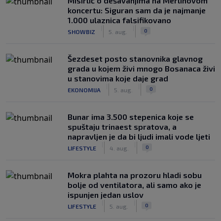
Misirlić o dešavanjima na Merlinovom
koncertu: Siguran sam da je najmanje
1.000 ulaznica falsifikovano
|
|
0
SHOWBIZ
5. aug.
Šezdeset posto stanovnika glavnog
grada u kojem živi mnogo Bosanaca živi
u stanovima koje daje grad
|
|
0
EKONOMIJA
5. aug.
Bunar imа 3.500 stepenica koje se
spuštaju trinaest spratova, a
napravljen je da bi ljudi imali vode ljeti
|
|
0
LIFESTYLE
4. aug.
Mokra plahta na prozoru hladi sobu
bolje od ventilatora, ali samo ako je
ispunjen jedan uslov
|
|
0
LIFESTYLE
5. aug.