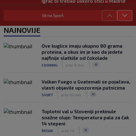
Igrač bi trebao uskoro stići u Madrid
|
|
0
NOGOMET
prije 1 h
Idi na Sport
Lara Gut-Behrami završila karijeru:
Jedna od najvećih skijašica svih
NAJNOVIJE
vremena rekla "zbogom"
|
|
0
OSTALI SPORTOVI
prije 1 h
Ove kuglice imaju ukupno 80 grama
Predsjednik FIFA-e ne odustaje od
proteina, a okus im je kao da jedete
svojih planova: Otkriveno šta je
najfinije slatkiše od čokolade
ponudio Marokancima za podršku
|
|
|
|
0
COOKING
prije 0 min.
0
NOGOMET
prije 2 h
Vulkan Fuego u Gvatemali se pojačava,
vlasti objavile upozorenja putnicima
|
|
0
SVIJET
prije 52 min.
Toplotni val u Sloveniji prekinule
snažne oluje: Temperatura pala za čak
14 stepeni
|
|
0
REGIJA
prije 1 h