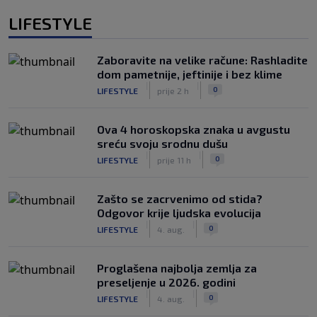
LIFESTYLE
Zaboravite na velike račune: Rashladite
dom pametnije, jeftinije i bez klime
|
|
0
LIFESTYLE
prije 2 h
Ova 4 horoskopska znaka u avgustu
sreću svoju srodnu dušu
|
|
0
LIFESTYLE
prije 11 h
Zašto se zacrvenimo od stida?
Odgovor krije ljudska evolucija
|
|
0
LIFESTYLE
4. aug.
Proglašena najbolja zemlja za
preseljenje u 2026. godini
|
|
0
LIFESTYLE
4. aug.