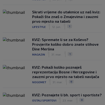
Skrati vrijeme do utakmice uz naš kviz:
Pokaži šta znaš o Zmajevima i zauzmi
prvo mjesto na tabeli
|
|
1
LIFESTYLE
12. jun.
KVIZ: Spremate li se za Koševo?
Provjerite koliko dobro znate stihove
Dine Merlina
|
|
1
MAGAZIN
31. mar.
KVIZ: Pokaži koliko poznaješ
reprezentaciju Bosne i Hercegovine i
zauzmi prvo mjesto na tabeli navijača
|
|
0
NOGOMET
31. mar.
KVIZ: Poznajete li bh. sport i sportiste?
|
|
0
OSTALI SPORTOVI
23. mar.