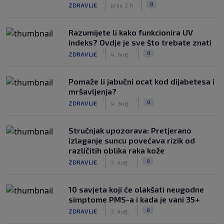
|
|
0
ZDRAVLJE
prije 2 h
Razumijete li kako funkcionira UV
indeks? Ovdje je sve što trebate znati
|
|
0
ZDRAVLJE
4. aug.
Pomaže li jabučni ocat kod dijabetesa i
mršavljenja?
|
|
0
ZDRAVLJE
4. aug.
Stručnjak upozorava: Pretjerano
izlaganje suncu povećava rizik od
različitih oblika raka kože
|
|
0
ZDRAVLJE
3. aug.
10 savjeta koji će olakšati neugodne
simptome PMS-a i kada je vani 35+
|
|
0
ZDRAVLJE
3. aug.