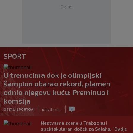
Oglas
SPORT
U trenucima dok je olimpijski
šampion obarao rekord, plamen
odnio njegovu kuću: Preminuo i
komšija
|
|
0
OSTALI SPORTOVI
prije 5 min.
Nestvarne scene u Trabzonu i
spektakularan doček za Salaha: "Ovdje