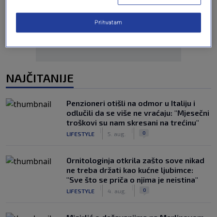
Oglas
Prihvatam
NAJČITANIJE
Penzioneri otišli na odmor u Italiju i
odlučili da se više ne vraćaju: "Mjesečni
troškovi su nam skresani na trećinu"
|
|
0
LIFESTYLE
5. aug.
Ornitologinja otkrila zašto sove nikad
ne treba držati kao kućne ljubimce:
"Sve što se priča o njima je neistina"
|
|
0
LIFESTYLE
4. aug.