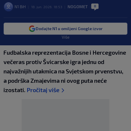
0
N1 BiH
NOGOMET
|
18. jun. 2026. 18:53
|
|
Dodajte N1 u omiljeni Google izvor
Više
Fudbalska reprezentacija Bosne i Hercegovine
večeras protiv Švicarske igra jednu od
najvažnijih utakmica na Svjetskom prvenstvu,
a podrška Zmajevima ni ovog puta neće
izostati.
Pročitaj više