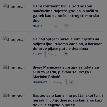
Osmi kontinent bio je pod nosom
naučnicima dvjesto godina, a našli su
ga tek kad su počeli strugati morsko
dno
|
|
0
NAUKA
3. aug.
Na najtoplijem naseljenom mjestu na
svijetu ljudi rukama vade so, a karavan
do prve pijace putuje dva dana
|
|
0
SVIJET
5. aug.
Bivša Mamićeva supruga se udala za
NBA zvijezdu, pjevala se Rozga i
Marinko Rokvić
|
|
0
NOGOMET
5. aug.
Saplео se o kamen na poštanskoj turi, i
narednih 33 godine nosio kamenje kući
dok nije sagradio palatu