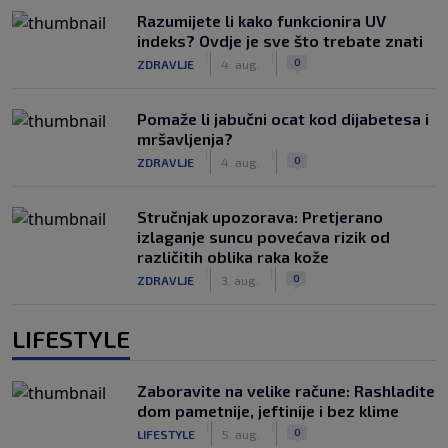
Razumijete li kako funkcionira UV
indeks? Ovdje je sve što trebate znati
|
|
0
ZDRAVLJE
4. aug.
Pomaže li jabučni ocat kod dijabetesa i
mršavljenja?
|
|
0
ZDRAVLJE
4. aug.
Stručnjak upozorava: Pretjerano
izlaganje suncu povećava rizik od
različitih oblika raka kože
|
|
0
ZDRAVLJE
3. aug.
LIFESTYLE
Zaboravite na velike račune: Rashladite
dom pametnije, jeftinije i bez klime
|
|
0
LIFESTYLE
5. aug.