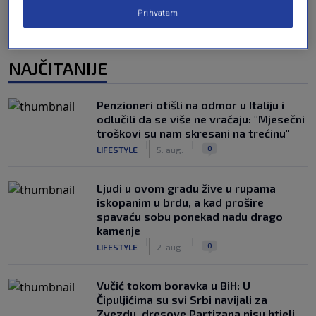
Prihvatam
NAJČITANIJE
Penzioneri otišli na odmor u Italiju i
odlučili da se više ne vraćaju: "Mjesečni
troškovi su nam skresani na trećinu"
|
|
0
LIFESTYLE
5. aug.
Ljudi u ovom gradu žive u rupama
iskopanim u brdu, a kad prošire
spavaću sobu ponekad nađu drago
kamenje
|
|
0
LIFESTYLE
2. aug.
Vučić tokom boravka u BiH: U
Čipuljićima su svi Srbi navijali za
Zvezdu, dresove Partizana nisu htjeli