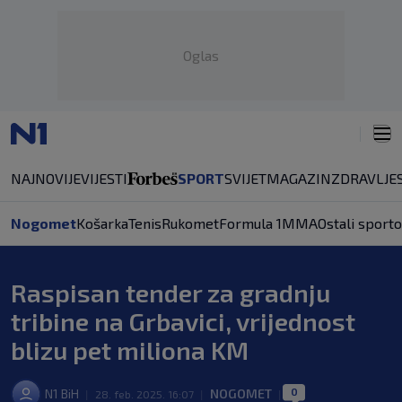
Oglas
NAJNOVIJE
VIJESTI
SPORT
SVIJET
MAGAZIN
ZDRAVLJE
Nogomet
Košarka
Tenis
Rukomet
Formula 1
MMA
Ostali sporto
Raspisan tender za gradnju
tribine na Grbavici, vrijednost
blizu pet miliona KM
0
N1 BiH
NOGOMET
|
28. feb. 2025. 16:07
|
|