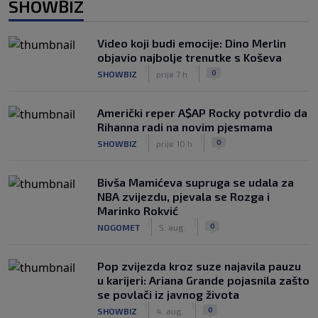
SHOWBIZ
Video koji budi emocije: Dino Merlin
objavio najbolje trenutke s Koševa
|
|
0
SHOWBIZ
prije 7 h
Američki reper A$AP Rocky potvrdio da
Rihanna radi na novim pjesmama
|
|
0
SHOWBIZ
prije 10 h
Bivša Mamićeva supruga se udala za
NBA zvijezdu, pjevala se Rozga i
Marinko Rokvić
|
|
0
NOGOMET
5. aug.
Pop zvijezda kroz suze najavila pauzu
u karijeri: Ariana Grande pojasnila zašto
se povlači iz javnog života
|
|
0
SHOWBIZ
4. aug.