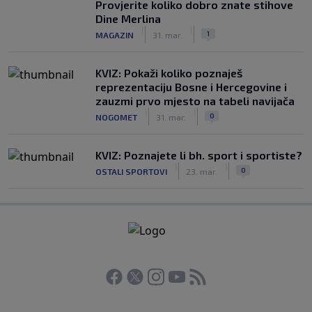
Provjerite koliko dobro znate stihove
Dine Merlina
|
|
1
MAGAZIN
31. mar.
KVIZ: Pokaži koliko poznaješ
reprezentaciju Bosne i Hercegovine i
zauzmi prvo mjesto na tabeli navijača
|
|
0
NOGOMET
31. mar.
KVIZ: Poznajete li bh. sport i sportiste?
|
|
0
OSTALI SPORTOVI
23. mar.