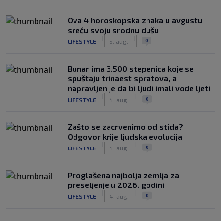
Ova 4 horoskopska znaka u avgustu
sreću svoju srodnu dušu
|
|
0
LIFESTYLE
5. aug.
Bunar imа 3.500 stepenica koje se
spuštaju trinaest spratova, a
napravljen je da bi ljudi imali vode ljeti
|
|
0
LIFESTYLE
4. aug.
Zašto se zacrvenimo od stida?
Odgovor krije ljudska evolucija
|
|
0
LIFESTYLE
4. aug.
Proglašena najbolja zemlja za
preseljenje u 2026. godini
|
|
0
LIFESTYLE
4. aug.