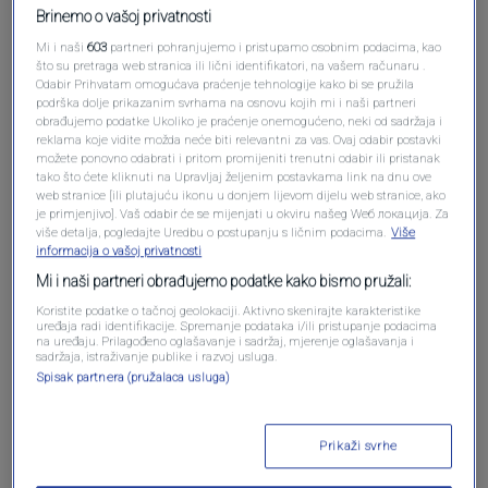
Brinemo o vašoj privatnosti
Mi i naši
603
partneri pohranjujemo i pristupamo osobnim podacima, kao
što su pretraga web stranica ili lični identifikatori, na vašem računaru .
Odabir Prihvatam omogućava praćenje tehnologije kako bi se pružila
podrška dolje prikazanim svrhama na osnovu kojih mi i naši partneri
obrađujemo podatke Ukoliko je praćenje onemogućeno, neki od sadržaja i
reklama koje vidite možda neće biti relevantni za vas. Ovaj odabir postavki
Oglas
možete ponovno odabrati i pritom promijeniti trenutni odabir ili pristanak
tako što ćete kliknuti na Upravljaj željenim postavkama link na dnu ove
web stranice [ili plutajuću ikonu u donjem lijevom dijelu web stranice, ako
je primjenjivo]. Vaš odabir će se mijenjati u okviru našeg Wеб локација. Za
više detalja, pogledajte Uredbu o postupanju s ličnim podacima.
Više
informacija o vašoj privatnosti
Mi i naši partneri obrađujemo podatke kako bismo pružali:
Koristite podatke o tačnoj geolokaciji. Aktivno skenirajte karakteristike
uređaja radi identifikacije. Spremanje podataka i/ili pristupanje podacima
na uređaju. Prilagođeno oglašavanje i sadržaj, mjerenje oglašavanja i
sadržaja, istraživanje publike i razvoj usluga.
Spisak partnera (pružalaca usluga)
Oglas
Prikaži svrhe