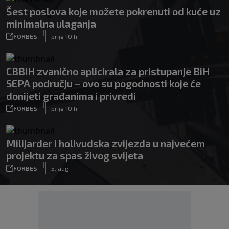
Šest poslova koje možete pokrenuti od kuće uz
minimalna ulaganja
|
FORBES
prije 10 h
CBBiH zvanično aplicirala za pristupanje BiH
SEPA području – ovo su pogodnosti koje će
donijeti građanima i privredi
|
FORBES
prije 10 h
Milijarder i holivudska zvijezda u najvećem
projektu za spas živog svijeta
|
FORBES
5. aug.