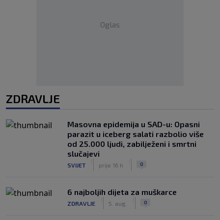
Oglas
ZDRAVLJE
Masovna epidemija u SAD-u: Opasni
parazit u iceberg salati razbolio više
od 25.000 ljudi, zabilježeni i smrtni
slučajevi
|
|
0
SVIJET
prije 16 h
6 najboljih dijeta za muškarce
|
|
0
ZDRAVLJE
5. aug.