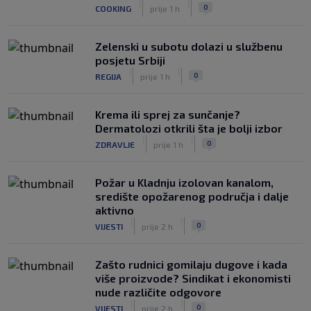
|
|
0
COOKING
prije 1 h
„gomila slabića“ u UEFA-i
|
|
0
NOGOMET
prije 5 h
Zelenski u subotu dolazi u službenu
posjetu Srbiji
|
|
0
REGIJA
prije 1 h
Krema ili sprej za sunčanje?
Dermatolozi otkrili šta je bolji izbor
|
|
0
ZDRAVLJE
prije 1 h
Požar u Kladnju izolovan kanalom,
središte opožarenog područja i dalje
aktivno
|
|
0
VIJESTI
prije 2 h
Zašto rudnici gomilaju dugove i kada
više proizvode? Sindikat i ekonomisti
nude različite odgovore
|
|
0
VIJESTI
prije 2 h