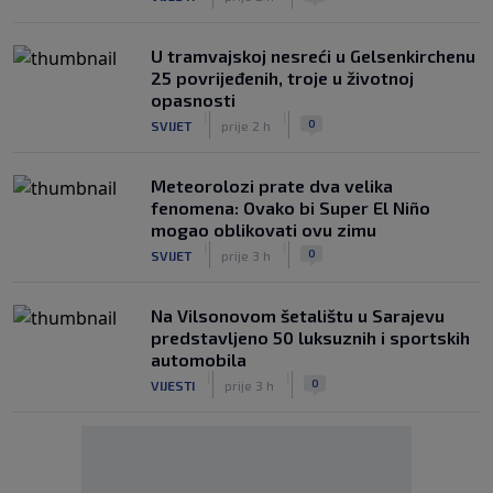
U tramvajskoj nesreći u Gelsenkirchenu
25 povrijeđenih, troje u životnoj
opasnosti
|
|
0
SVIJET
prije 2 h
Meteorolozi prate dva velika
fenomena: Ovako bi Super El Niño
mogao oblikovati ovu zimu
|
|
0
SVIJET
prije 3 h
Na Vilsonovom šetalištu u Sarajevu
predstavljeno 50 luksuznih i sportskih
automobila
|
|
0
VIJESTI
prije 3 h