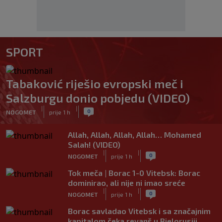
SPORT
Tabaković riješio evropski meč i
Salzburgu donio pobjedu (VIDEO)
|
|
0
NOGOMET
prije 1 h
Allah, Allah, Allah, Allah… Mohamed
Salah! (VIDEO)
|
|
0
NOGOMET
prije 1 h
Tok meča | Borac 1-0 Vitebsk: Borac
dominirao, ali nije ni imao sreće
|
|
0
NOGOMET
prije 1 h
Borac savladao Vitebsk i sa značajnim
kapitalom čeka revanš u Bjelorusiji