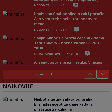
|
|
0
NOGOMET
prije 1 h
Louis van Gaal pobijedio rak i poručio:
Ako vam treba selektor, pozovite
mene!
|
|
0
NOGOMET
prije 3 h
Sanjin Alihodžić protiv čečena Adama
Tadushaeva – borba za WAKO PRO
titulu
|
|
0
OSTALI SPORTOVI
prije 3 h
Arsenal ostaje praznih ruku: Vinícius
Júnior i Real Madrid postigli dogovor
|
|
0
NOGOMET
prije 4 h
Idi na Sport
Slavni klub potresa kriza: Kultni
NAJNOVIJE
stadion u Italiji bit će prazan na
početku sezone, navijači objavili rat
upravi
Najbolja ljetna salata od graha:
|
|
0
NOGOMET
prije 4 h
Brzinski recept za dane kada je
prevruće za kuhanje
Izvinjenje s elementima prijetnje i