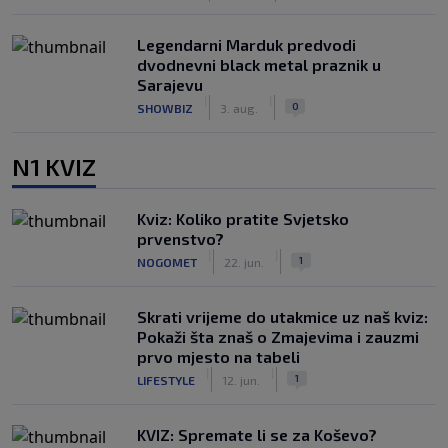
Legendarni Marduk predvodi
dvodnevni black metal praznik u
Sarajevu
|
|
0
SHOWBIZ
3. aug.
N1 KVIZ
Kviz: Koliko pratite Svjetsko
prvenstvo?
|
|
1
NOGOMET
22. jun.
Skrati vrijeme do utakmice uz naš kviz:
Pokaži šta znaš o Zmajevima i zauzmi
prvo mjesto na tabeli
|
|
1
LIFESTYLE
12. jun.
KVIZ: Spremate li se za Koševo?