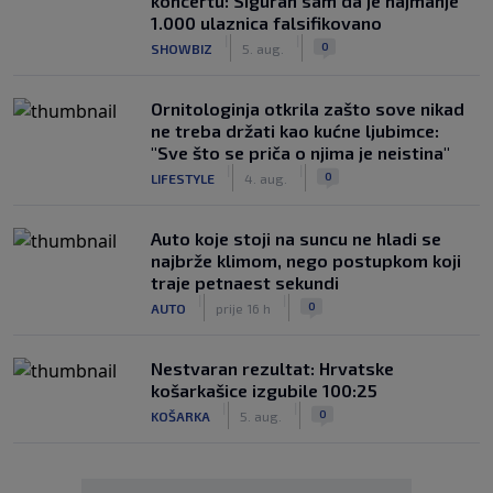
koncertu: Siguran sam da je najmanje
1.000 ulaznica falsifikovano
|
|
0
SHOWBIZ
5. aug.
Ornitologinja otkrila zašto sove nikad
ne treba držati kao kućne ljubimce:
"Sve što se priča o njima je neistina"
|
|
0
LIFESTYLE
4. aug.
Auto koje stoji na suncu ne hladi se
najbrže klimom, nego postupkom koji
traje petnaest sekundi
|
|
0
AUTO
prije 16 h
Nestvaran rezultat: Hrvatske
košarkašice izgubile 100:25
|
|
0
KOŠARKA
5. aug.