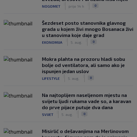
|
|
0
NOGOMET
prije 14 h
Šezdeset posto stanovnika glavnog
grada u kojem živi mnogo Bosanaca živi
u stanovima koje daje grad
|
|
0
EKONOMIJA
5. aug.
Mokra plahta na prozoru hladi sobu
bolje od ventilatora, ali samo ako je
ispunjen jedan uslov
|
|
0
LIFESTYLE
5. aug.
Na najtoplijem naseljenom mjestu na
svijetu ljudi rukama vade so, a karavan
do prve pijace putuje dva dana
|
|
0
SVIJET
5. aug.
Misirlić o dešavanjima na Merlinovom