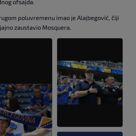
dnog ofsajda.
drugom poluvremenu imao je Alajbegović, čiji
sjajno zaustavio Mosquera.