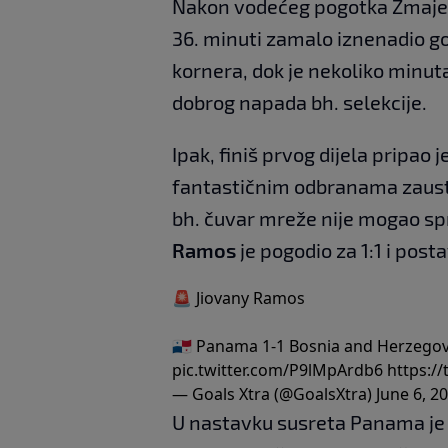
Nakon vodećeg pogotka Zmajevi 
36. minuti zamalo iznenadio 
kornera, dok je nekoliko minut
dobrog napada bh. selekcije.
Ipak, finiš prvog dijela pripao j
fantastičnim odbranama zausta
bh. čuvar mreže nije mogao spri
Ramos
je pogodio za 1:1 i post
🚨 Jiovany Ramos
🇵🇦 Panama 1-1 Bosnia and Herzegovi
pic.twitter.com/P9lMpArdb6
https:/
— Goals Xtra (@GoalsXtra)
June 6, 2
U nastavku susreta Panama je p