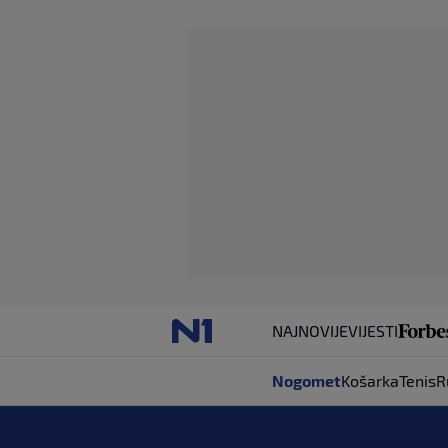
NAJNOVIJE
VIJESTI
Nogomet
Košarka
Tenis
R