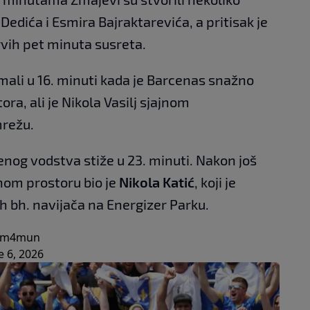
edića i Esmira Bajraktarevića, a pritisak je
prvih pet minuta susreta.
 imali u 16. minuti kada je Barcenas snažno
ra, ali je Nikola Vasilj sjajnom
mrežu.
nog vodstva stiže u 23. minuti. Nakon još
nom prostoru bio je
Nikola Katić
, koji je
ih bh. navijača na Energizer Parku.
Czm4mun
e 6, 2026