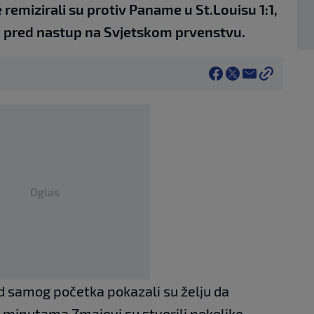
remizirali su protiv Paname u St.Louisu 1:1,
a pred nastup na Svjetskom prvenstvu.
Oglas
d samog početka pokazali su želju da
minutama Zmajevi su stvorili nekoliko