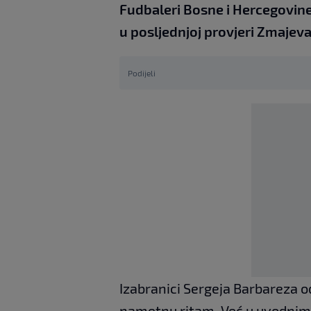
Fudbaleri Bosne i Hercegovine 
u posljednjoj provjeri Zmajev
Podijeli
Izabranici Sergeja Barbareza o
nametnu ritam. Već u uvodnim 