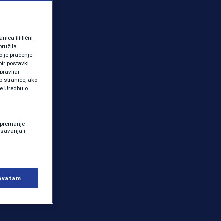
ica ili lični
pružila
 je praćenje
ir postavki
pravljaj
b stranice, ako
te Uredbu o
 Spremanje
ašavanja i
hvatam