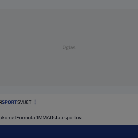
Oglas
SPORT
SVIJET
MAGAZIN
ukomet
Formula 1
MMA
Ostali sportovi
ZDRAVLJE