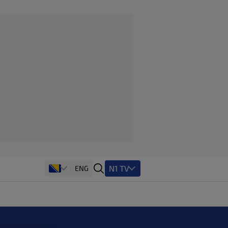
N1 TV
ENG