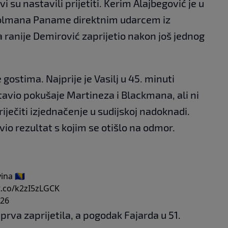
su nastavili prijetiti. Kerim Alajbegović je u
golmana Paname direktnim udarcem iz
a ranije Demirović zaprijetio nakon još jednog
e gostima. Najprije je Vasilj u 45. minuti
vio pokušaje Martineza i Blackmana, ali ni
ječiti izjednačenje u sudijskoj nadoknadi.
avio rezultat s kojim se otišlo na odmor.
na 🇧🇦
/t.co/k2zI5zLGCK
026
rva zaprijetila, a pogodak Fajarda u 51.