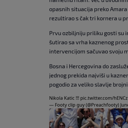
opasnih situacija preko Amara D
rezultirao s čak tri kornera u 
Prvu ozbiljniju priliku gosti su
šutirao sa vrha kaznenog prosto
intervencijom sačuvao svoju 
Bosna i Hercegovina do zasluže
jednog prekida najviši u kazne
pogodio za veliko slavlje brojn
Nikola Katic !!!
pic.twitter.com/hEN
— Footy clip guy (@Preachfooty)
Jun