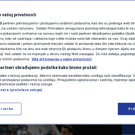
SHOWBIZ
protiv Paname u
KOLUMNE
 vašoj privatnosti
3
partneri pohranjujemo i pristupamo osobnim podacima, kao što su pretraga web stran
ovjeri pred nastup na
ori, na vašem računaru . Odabir Prihvatam omogućava praćenje tehnologije kako bi se 
je prikazanim svrhama na osnovu kojih mi i naši partneri obrađujemo podatke Ukoliko
 neki od sadržaja i reklama koje vidite možda neće biti relevantni za vas. Ovaj odab
enstvu
PODCAST
no odabrati i pritom promijeniti trenutni odabir ili pristanak tako što ćete kliknuti na U
tavkama link na dnu ove web stranice [ili plutajuću ikonu u donjem lijevom dijelu we
N1 SPECIJAL
vo]. Vaš odabir će se mijenjati u okviru našeg Wеб локација. Za više detalja, pogledaj
s ličnim podacima.
Više informacija o vašoj privatnosti
FENOMENI
 partneri obrađujemo podatke kako bismo pružali:
0
NOGOMET
komentara
datke o tačnoj geolokaciji. Aktivno skenirajte karakteristike uređaja radi identifikacije.
|
|
NEISTRAŽENO
ili pristupanje podacima na uređaju. Prilagođeno oglašavanje i sadržaj, mjerenje ogl
traživanje publike i razvoj usluga.
tnera (pružalaca usluga)
VIRALNO
Više
FOTO
ži svrhe
Pri
PROMO
VIDEO