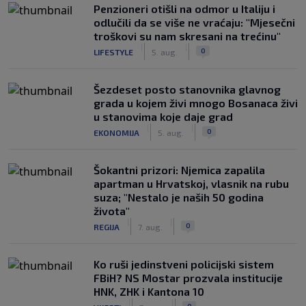
Penzioneri otišli na odmor u Italiju i
odlučili da se više ne vraćaju: "Mjesečni
troškovi su nam skresani na trećinu"
|
|
0
LIFESTYLE
5. aug.
Šezdeset posto stanovnika glavnog
grada u kojem živi mnogo Bosanaca živi
u stanovima koje daje grad
|
|
0
EKONOMIJA
5. aug.
Šokantni prizori: Njemica zapalila
apartman u Hrvatskoj, vlasnik na rubu
suza; "Nestalo je naših 50 godina
života"
|
|
0
REGIJA
7. aug.
Ko ruši jedinstveni policijski sistem
FBiH? NS Mostar prozvala institucije
HNK, ZHK i Kantona 10
|
|
0