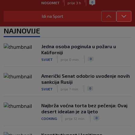
|
|
0
NOGOMET
prije 3 h
Zvanično: Samed Baždar ima novi klub,
Idi na Sport
zadužio broj sa velikom "težinom"
|
|
0
NOGOMET
prije 5 h
NAJNOVIJE
Prije nekoliko godina zaludjela je
internet, a onda nestala iz javnosti: Svi
Jedna osoba poginula u požaru u
se pitaju gdje je i šta radi (VIDEO)
Kaliforniji
|
|
0
OSTALI SPORTOVI
prije 5 h
|
|
0
SVIJET
prije 0 min.
Američki Senat odobrio uvođenje novih
sankcija Rusiji
|
|
0
SVIJET
prije 7 min.
Najbrža voćna torta bez pečenja: Ovaj
desert idealan je za ljeto
|
|
0
COOKING
prije 12 min.
Konstitutivnost i legitimno