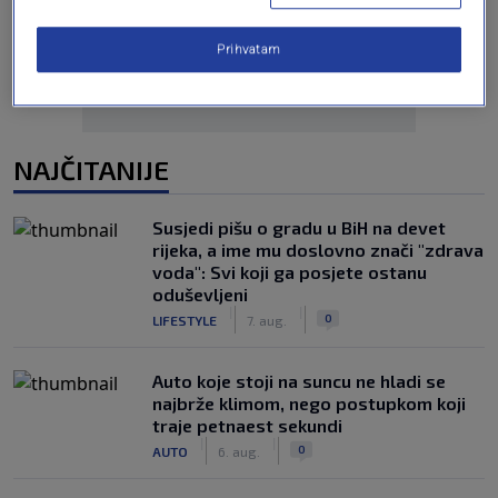
Prihvatam
NAJČITANIJE
Susjedi pišu o gradu u BiH na devet
rijeka, a ime mu doslovno znači "zdrava
voda": Svi koji ga posjete ostanu
oduševljeni
|
|
0
LIFESTYLE
7. aug.
Auto koje stoji na suncu ne hladi se
najbrže klimom, nego postupkom koji
traje petnaest sekundi
|
|
0
AUTO
6. aug.