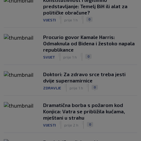
predstavljanje: Temelj BiH ili alat za
političke obračune?
|
|
0
VIJESTI
prije 1 h
Procurio govor Kamale Harris:
Odmaknula od Bidena i žestoko napala
republikance
|
|
0
SVIJET
prije 1 h
Doktori: Za zdravo srce treba jesti
dvije supernamirnice
|
|
0
ZDRAVLJE
prije 1 h
Dramatična borba s požarom kod
Konjica: Vatra se približila kućama,
mještani u strahu
|
|
0
VIJESTI
prije 2 h