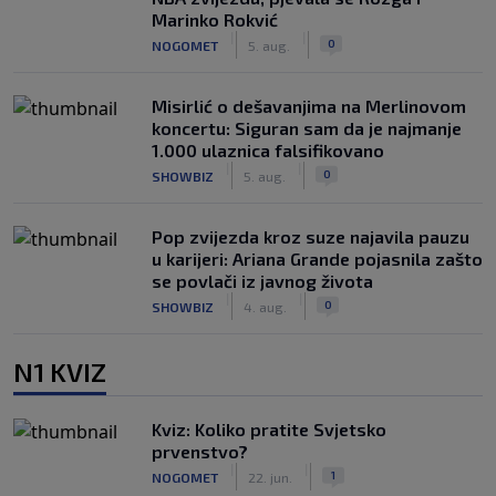
Marinko Rokvić
|
|
0
NOGOMET
5. aug.
Misirlić o dešavanjima na Merlinovom
koncertu: Siguran sam da je najmanje
1.000 ulaznica falsifikovano
|
|
0
SHOWBIZ
5. aug.
Pop zvijezda kroz suze najavila pauzu
u karijeri: Ariana Grande pojasnila zašto
se povlači iz javnog života
|
|
0
SHOWBIZ
4. aug.
N1 KVIZ
Kviz: Koliko pratite Svjetsko
prvenstvo?
|
|
1
NOGOMET
22. jun.