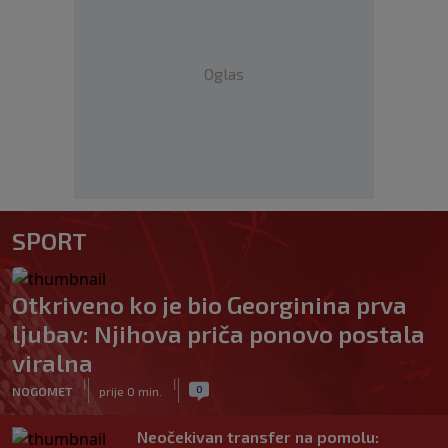
Oglas
SPORT
Otkriveno ko je bio Georginina prva
ljubav: Njihova priča ponovo postala
viralna
|
|
0
NOGOMET
prije 0 min.
Neočekivan transfer na pomolu: