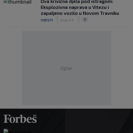
Dva krivična djela pod istragom:
Eksplozivna naprava u Vitezu i
zapaljeno vozilo u Novom Travniku
|
|
0
VIJESTI
prije 2 h
Oglas