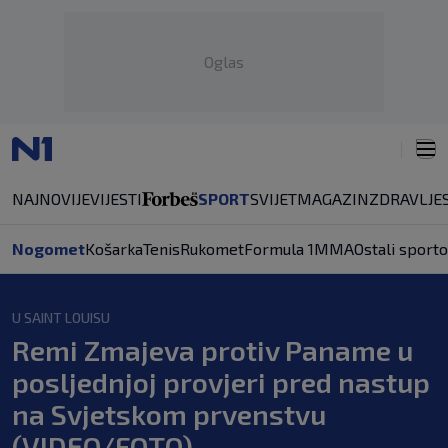
Oglas
NAJNOVIJE
VIJESTI
SPORT
SVIJET
MAGAZIN
ZDRAVLJE
Nogomet
Košarka
Tenis
Rukomet
Formula 1
MMA
Ostali sporto
U SAINT LOUISU
Remi Zmajeva protiv Paname u
posljednjoj provjeri pred nastup
na Svjetskom prvenstvu
(VIDEO/FOTO)