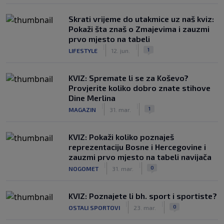
Skrati vrijeme do utakmice uz naš kviz:
Pokaži šta znaš o Zmajevima i zauzmi
prvo mjesto na tabeli
|
|
1
LIFESTYLE
12. jun.
KVIZ: Spremate li se za Koševo?
Provjerite koliko dobro znate stihove
Dine Merlina
|
|
1
MAGAZIN
31. mar.
KVIZ: Pokaži koliko poznaješ
reprezentaciju Bosne i Hercegovine i
zauzmi prvo mjesto na tabeli navijača
|
|
0
NOGOMET
31. mar.
KVIZ: Poznajete li bh. sport i sportiste?
|
|
0
OSTALI SPORTOVI
23. mar.