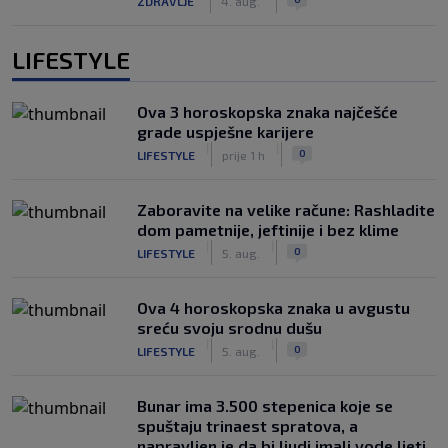
ZDRAVLJE
4. aug.
LIFESTYLE
Ova 3 horoskopska znaka najčešće
grade uspješne karijere
|
|
0
LIFESTYLE
prije 1 h
Zaboravite na velike račune: Rashladite
dom pametnije, jeftinije i bez klime
|
|
0
LIFESTYLE
5. aug.
Ova 4 horoskopska znaka u avgustu
sreću svoju srodnu dušu
|
|
0
LIFESTYLE
5. aug.
Bunar imа 3.500 stepenica koje se
spuštaju trinaest spratova, a
napravljen je da bi ljudi imali vode ljeti