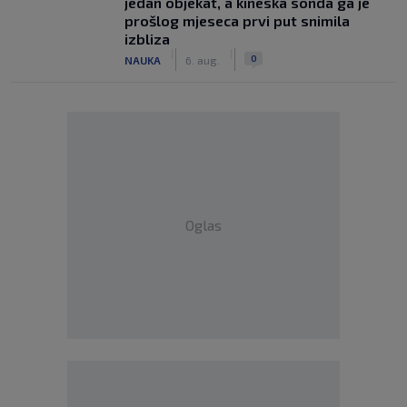
jedan objekat, a kineska sonda ga je
prošlog mjeseca prvi put snimila
izbliza
|
|
0
NAUKA
6. aug.
Oglas