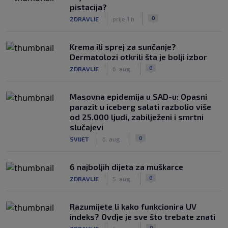
pistacija?
|
|
0
ZDRAVLJE
prije 1 h
Krema ili sprej za sunčanje?
Dermatolozi otkrili šta je bolji izbor
|
|
0
ZDRAVLJE
6. aug.
Masovna epidemija u SAD-u: Opasni
parazit u iceberg salati razbolio više
od 25.000 ljudi, zabilježeni i smrtni
slučajevi
|
|
0
SVIJET
6. aug.
6 najboljih dijeta za muškarce
|
|
0
ZDRAVLJE
5. aug.
Razumijete li kako funkcionira UV
indeks? Ovdje je sve što trebate znati
|
|
0