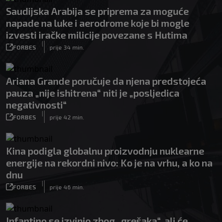
Saudijska Arabija se priprema za moguće
napade na luke i aerodrome koje bi mogle
izvesti iračke milicije povezane s Hutima
|
FORBES
prije 34 min.
Ariana Grande poručuje da njena predstojeća
pauza „nije ishitrena“ niti je „posljedica
negativnosti“
|
FORBES
prije 42 min.
Kina podigla globalnu proizvodnju nuklearne
energije na rekordni nivo: Ko je na vrhu, a ko na
dnu
|
FORBES
prije 46 min.
Infantino se izvinio zbog „grešaka“, ali će