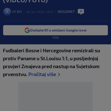
0
N1 BiH
NOGOMET
|
06. jun. 2026. 22:57
|
|
Dodajte N1 u omiljeni Google izvor
Više
Fudbaleri Bosne i Hercegovine remizirali su
protiv Paname u St.Louisu 1:1, u posljednjoj
provjeri Zmajeva pred nastup na Svjetskom
prvenstvu.
Pročitaj više