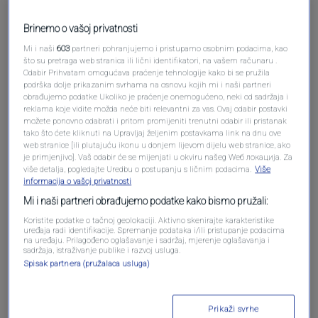
Brinemo o vašoj privatnosti
Mi i naši
603
partneri pohranjujemo i pristupamo osobnim podacima, kao
što su pretraga web stranica ili lični identifikatori, na vašem računaru .
Odabir Prihvatam omogućava praćenje tehnologije kako bi se pružila
podrška dolje prikazanim svrhama na osnovu kojih mi i naši partneri
obrađujemo podatke Ukoliko je praćenje onemogućeno, neki od sadržaja i
reklama koje vidite možda neće biti relevantni za vas. Ovaj odabir postavki
možete ponovno odabrati i pritom promijeniti trenutni odabir ili pristanak
tako što ćete kliknuti na Upravljaj željenim postavkama link na dnu ove
Oglas
web stranice [ili plutajuću ikonu u donjem lijevom dijelu web stranice, ako
je primjenjivo]. Vaš odabir će se mijenjati u okviru našeg Wеб локација. Za
više detalja, pogledajte Uredbu o postupanju s ličnim podacima.
Više
informacija o vašoj privatnosti
Mi i naši partneri obrađujemo podatke kako bismo pružali:
Koristite podatke o tačnoj geolokaciji. Aktivno skenirajte karakteristike
uređaja radi identifikacije. Spremanje podataka i/ili pristupanje podacima
na uređaju. Prilagođeno oglašavanje i sadržaj, mjerenje oglašavanja i
sadržaja, istraživanje publike i razvoj usluga.
Spisak partnera (pružalaca usluga)
Prikaži svrhe
Oglas