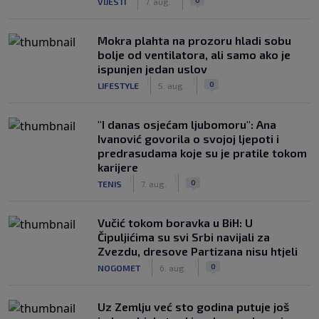
VIJESTI
7. aug.
Mokra plahta na prozoru hladi sobu
bolje od ventilatora, ali samo ako je
ispunjen jedan uslov
|
|
0
LIFESTYLE
5. aug.
"I danas osjećam ljubomoru": Ana
Ivanović govorila o svojoj ljepoti i
predrasudama koje su je pratile tokom
karijere
|
|
0
TENIS
7. aug.
Vučić tokom boravka u BiH: U
Čipuljićima su svi Srbi navijali za
Zvezdu, dresove Partizana nisu htjeli
|
|
0
NOGOMET
6. aug.
Uz Zemlju već sto godina putuje još