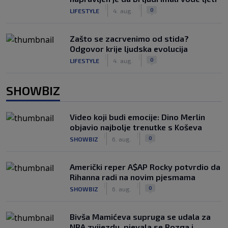
|
|
0
LIFESTYLE
4. aug.
Zašto se zacrvenimo od stida?
Odgovor krije ljudska evolucija
|
|
0
LIFESTYLE
4. aug.
SHOWBIZ
Video koji budi emocije: Dino Merlin
objavio najbolje trenutke s Koševa
|
|
0
SHOWBIZ
6. aug.
Američki reper A$AP Rocky potvrdio da
Rihanna radi na novim pjesmama
|
|
0
SHOWBIZ
6. aug.
Bivša Mamićeva supruga se udala za
NBA zvijezdu, pjevala se Rozga i