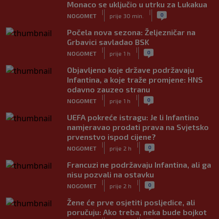
Monaco se uključio u utrku za Lukakua
|
|
0
NOGOMET
prije 30 min.
Počela nova sezona: Željezničar na
Grbavici savladao BSK
|
|
0
NOGOMET
prije 1 h
Objavljeno koje države podržavaju
Infantina, a koje traže promjene: HNS
odavno zauzeo stranu
|
|
0
NOGOMET
prije 1 h
UEFA pokreće istragu: Je li Infantino
namjeravao prodati prava na Svjetsko
prvenstvo ispod cijene?
|
|
0
NOGOMET
prije 2 h
Francuzi ne podržavaju Infantina, ali ga
nisu pozvali na ostavku
|
|
0
NOGOMET
prije 2 h
Žene će prve osjetiti posljedice, ali
poručuju: Ako treba, neka bude bojkot