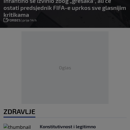
Infantino se izvinio zbog „grešaka“, ali će
ostati predsjednik FIFA-e uprkos sve glasnijim
kritikama
FORBES
|
prije 14 h
Oglas
ZDRAVLJE
Konstitutivnost i legitimno