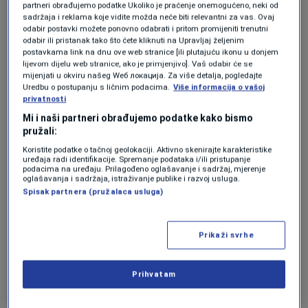
partneri obrađujemo podatke Ukoliko je praćenje onemogućeno, neki od
Arsenal nakon šokantne završnice i
sadržaja i reklama koje vidite možda neće biti relevantni za vas. Ovaj
teške sudijske odluke srušio West
odabir postavki možete ponovno odabrati i pritom promijeniti trenutni
Ham: Topnici stigli korak bliže
odabir ili pristanak tako što ćete kliknuti na Upravljaj željenim
postavkama link na dnu ove web stranice [ili plutajuću ikonu u donjem
naslovu prvaka (VIDEO)
lijevom dijelu web stranice, ako je primjenjivo]. Vaš odabir će se
NOGOMET
|
10. maj.
mijenjati u okviru našeg Wеб локација. Za više detalja, pogledajte
Željezničar je navijačima pružio
Uredbu o postupanju s ličnim podacima.
Više informacija o vašoj
privatnosti
popodne za uživanje, Plavi konačno
slavili na Grbavici (VIDEO)
Mi i naši partneri obrađujemo podatke kako bismo
NOGOMET
|
10. maj.
pružali:
Sanin Mirvić prvi put gleda
Koristite podatke o tačnoj geolokaciji. Aktivno skenirajte karakteristike
Željezničar na Grbavici, sa njim i
uređaja radi identifikacije. Spremanje podataka i/ili pristupanje
podacima na uređaju. Prilagođeno oglašavanje i sadržaj, mjerenje
budući uposlenik Plavih (FOTO)
oglašavanja i sadržaja, istraživanje publike i razvoj usluga.
NOGOMET
|
10. maj.
Spisak partnera (pružalaca usluga)
Paulo Dybala je sjajno asistirao za Donnyella
Prikaži svrhe
Malena, koji je rutinski pogodio mrežu domaćih
za 1:0.
Prihvatam
Do kraja prvog poluvremena nije bilo previše