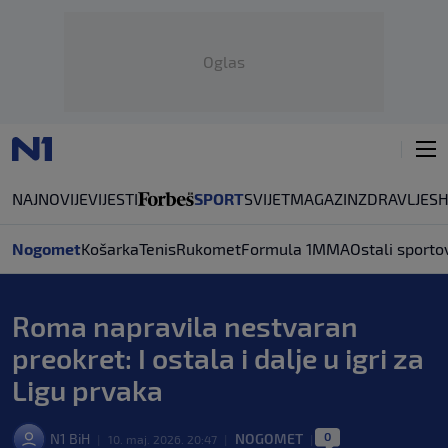
Oglas
NAJNOVIJE
VIJESTI
SPORT
SVIJET
MAGAZIN
ZDRAVLJE
S
Nogomet
Košarka
Tenis
Rukomet
Formula 1
MMA
Ostali sporto
Roma napravila nestvaran
preokret: I ostala i dalje u igri za
Ligu prvaka
0
N1 BiH
NOGOMET
|
10. maj. 2026. 20:47
|
|