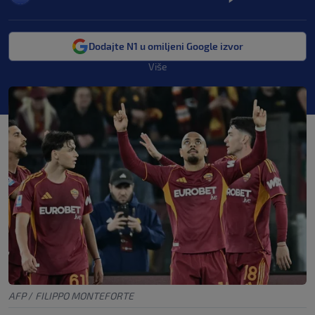
Dodajte N1 u omiljeni Google izvor
Više
AFP
/
FILIPPO MONTEFORTE