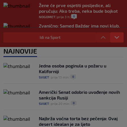
Žene će prve osjetiti posljedice, ali
poručuju: Ako treba, neka bude bojkot
0
NOGOMET
|
prije 3 h
|
Zvanično: Samed Baždar ima novi klub,
zadužio broj sa velikom "težinom"
Idi na Sport
0
NOGOMET
|
prije 5 h
|
Prije nekoliko godina zaludjela je
NAJNOVIJE
internet, a onda nestala iz javnosti: Svi
se pitaju gdje je i šta radi (VIDEO)
0
OSTALI SPORTOVI
|
prije 5 h
|
Jedna osoba poginula u požaru u
Kaliforniji
0
SVIJET
|
prije 13 min
|
Američki Senat odobrio uvođenje novih
sankcija Rusiji
0
SVIJET
|
prije 20 min
|
Najbrža voćna torta bez pečenja: Ovaj
desert idealan je za ljeto