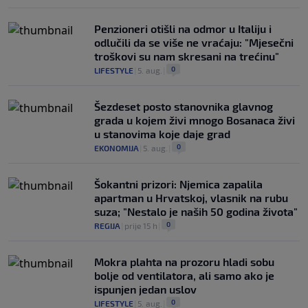
Penzioneri otišli na odmor u Italiju i
odlučili da se više ne vraćaju: "Mjesečni
troškovi su nam skresani na trećinu"
0
LIFESTYLE
|
5. aug.
|
Šezdeset posto stanovnika glavnog
grada u kojem živi mnogo Bosanaca živi
u stanovima koje daje grad
0
EKONOMIJA
|
5. aug.
|
Šokantni prizori: Njemica zapalila
apartman u Hrvatskoj, vlasnik na rubu
suza; "Nestalo je naših 50 godina života"
0
REGIJA
|
prije 15 h
|
Mokra plahta na prozoru hladi sobu
bolje od ventilatora, ali samo ako je
ispunjen jedan uslov
0
LIFESTYLE
|
5. aug.
|