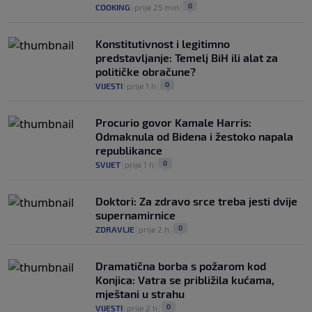
0
COOKING
|
prije 25 min
|
Konstitutivnost i legitimno
predstavljanje: Temelj BiH ili alat za
političke obračune?
0
VIJESTI
|
prije 1 h
|
Procurio govor Kamale Harris:
Odmaknula od Bidena i žestoko napala
republikance
0
SVIJET
|
prije 1 h
|
Doktori: Za zdravo srce treba jesti dvije
supernamirnice
0
ZDRAVLJE
|
prije 2 h
|
Dramatična borba s požarom kod
Konjica: Vatra se približila kućama,
mještani u strahu
0
VIJESTI
|
prije 2 h
|