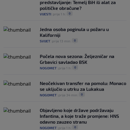
predstavljanje: Temelj BiH ili alat za
političke obračune?
0
VIJESTI
|
prije 1 h
|
Jedna osoba poginula u požaru u
Kaliforniji
0
SVIJET
|
prije 13 min
|
Počela nova sezona: Željezničar na
Grbavici savladao BSK
0
NOGOMET
|
prije 1 h
|
Neočekivan transfer na pomolu: Monaco
se uključio u utrku za Lukakua
0
NOGOMET
|
prije 34 min
|
Objavljeno koje države podržavaju
Infantina, a koje traže promjene: HNS
odavno zauzeo stranu
0
NOGOMET
|
prije 1 h
|