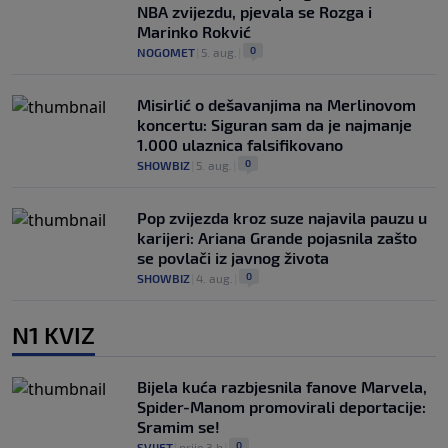
NBA zvijezdu, pjevala se Rozga i
Marinko Rokvić
0
NOGOMET
|
5. aug.
|
Misirlić o dešavanjima na Merlinovom
koncertu: Siguran sam da je najmanje
1.000 ulaznica falsifikovano
0
SHOWBIZ
|
5. aug.
|
Pop zvijezda kroz suze najavila pauzu u
karijeri: Ariana Grande pojasnila zašto
se povlači iz javnog života
0
SHOWBIZ
|
4. aug.
|
N1 KVIZ
Bijela kuća razbjesnila fanove Marvela,
Spider-Manom promovirali deportacije:
Sramim se!
0
SVIJET
|
prije 3 h
|