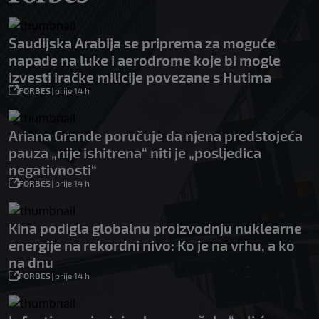
Saudijska Arabija se priprema za moguće
napade na luke i aerodrome koje bi mogle
izvesti iračke milicije povezane s Hutima
FORBES
|
prije 14 h
Ariana Grande poručuje da njena predstojeća
pauza „nije ishitrena“ niti je „posljedica
negativnosti“
FORBES
|
prije 14 h
Kina podigla globalnu proizvodnju nuklearne
energije na rekordni nivo: Ko je na vrhu, a ko
na dnu
FORBES
|
prije 14 h