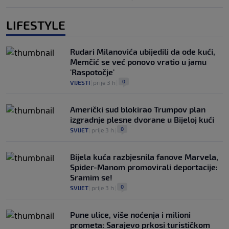
LIFESTYLE
Rudari Milanovića ubijedili da ode kući,
Memčić se već ponovo vratio u jamu
'Raspotočje'
0
VIJESTI
|
prije 3 h
|
Američki sud blokirao Trumpov plan
izgradnje plesne dvorane u Bijeloj kući
0
SVIJET
|
prije 3 h
|
Bijela kuća razbjesnila fanove Marvela,
Spider-Manom promovirali deportacije:
Sramim se!
0
SVIJET
|
prije 3 h
|
Pune ulice, više noćenja i milioni
prometa: Sarajevo prkosi turističkom