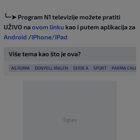
╰┈➤ Program N1 televizije možete pratiti
UŽIVO na
ovom linku
kao i putem aplikacija za
Android
/
iPhone/iPad
Više tema kao što je ova?
AS ROMA
DONYELL MALEN
SERIE A
SPORT
PARMA CALCIO
Oglas