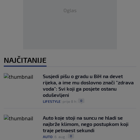
Oglas
NAJČITANIJE
Susjedi pišu o gradu u BiH na devet
rijeka, a ime mu doslovno znači "zdrava
voda": Svi koji ga posjete ostanu
oduševljeni
0
LIFESTYLE
|
prije 8 h
|
Auto koje stoji na suncu ne hladi se
najbrže klimom, nego postupkom koji
traje petnaest sekundi
0
AUTO
|
6. aug.
|