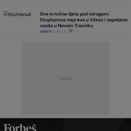
Dva krivična djela pod istragom:
Eksplozivna naprava u Vitezu i zapaljeno
vozilo u Novom Travniku
0
VIJESTI
|
prije 3 h
|
Oglas