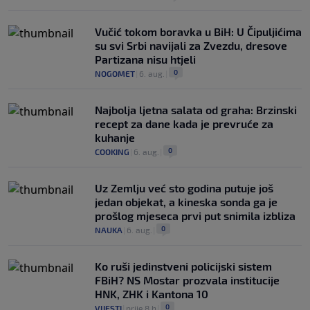
Vučić tokom boravka u BiH: U Čipuljićima
su svi Srbi navijali za Zvezdu, dresove
Partizana nisu htjeli
0
NOGOMET
|
6. aug.
|
Najbolja ljetna salata od graha: Brzinski
recept za dane kada je prevruće za
kuhanje
0
COOKING
|
6. aug.
|
Uz Zemlju već sto godina putuje još
jedan objekat, a kineska sonda ga je
prošlog mjeseca prvi put snimila izbliza
0
NAUKA
|
6. aug.
|
Ko ruši jedinstveni policijski sistem
FBiH? NS Mostar prozvala institucije
HNK, ZHK i Kantona 10
0
VIJESTI
|
prije 8 h
|