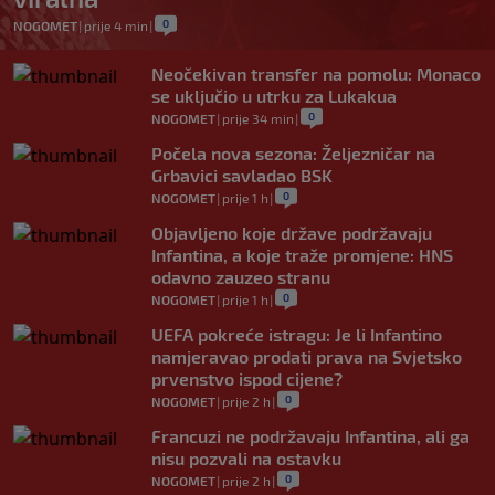
0
NOGOMET
|
prije 4 min
|
Neočekivan transfer na pomolu: Monaco
se uključio u utrku za Lukakua
0
NOGOMET
|
prije 34 min
|
Počela nova sezona: Željezničar na
Grbavici savladao BSK
0
NOGOMET
|
prije 1 h
|
Objavljeno koje države podržavaju
Infantina, a koje traže promjene: HNS
odavno zauzeo stranu
0
NOGOMET
|
prije 1 h
|
UEFA pokreće istragu: Je li Infantino
namjeravao prodati prava na Svjetsko
prvenstvo ispod cijene?
0
NOGOMET
|
prije 2 h
|
Francuzi ne podržavaju Infantina, ali ga
nisu pozvali na ostavku
0
NOGOMET
|
prije 2 h
|