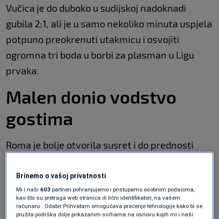
Vučica je do duboko u sudijskoj nadoknadi
gubila 2:1, ali je u samo nekoliko minuta uspjela
potpuno preokrenuti utakmicu i osvojiti
ogromna tri boda u borbi za plasman u Ligu
prvaka.
Malen donio vodstvo
gostima
Roma je bolje otvorila susret i do prednosti
stigla u 22. minuti.
Brinemo o vašoj privatnosti
Šta se desilo u finišu susreta: Edin
Mi i naši
603
partneri pohranjujemo i pristupamo osobnim podacima,
Atić odbio poziv Muhameda Pašalića
kao što su pretraga web stranica ili lični identifikatori, na vašem
da uđe u igru?
računaru . Odabir Prihvatam omogućava praćenje tehnologije kako bi se
pružila podrška dolje prikazanim svrhama na osnovu kojih mi i naši
KOŠARKA
|
10. maj.