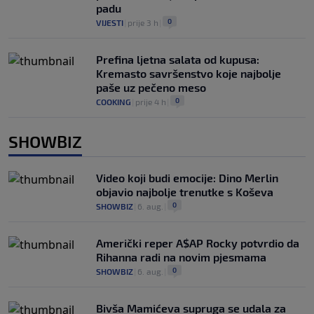
padu
0
VIJESTI
|
prije 3 h
|
Prefina ljetna salata od kupusa:
Kremasto savršenstvo koje najbolje
paše uz pečeno meso
0
COOKING
|
prije 4 h
|
SHOWBIZ
Video koji budi emocije: Dino Merlin
objavio najbolje trenutke s Koševa
0
SHOWBIZ
|
6. aug.
|
Američki reper A$AP Rocky potvrdio da
Rihanna radi na novim pjesmama
0
SHOWBIZ
|
6. aug.
|
Bivša Mamićeva supruga se udala za