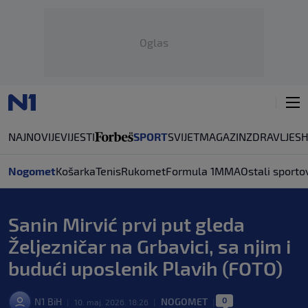
Oglas
NAJNOVIJE
VIJESTI
SPORT
SVIJET
MAGAZIN
ZDRAVLJE
S
Nogomet
Košarka
Tenis
Rukomet
Formula 1
MMA
Ostali sporto
Sanin Mirvić prvi put gleda
Željezničar na Grbavici, sa njim i
budući uposlenik Plavih (FOTO)
0
N1 BiH
NOGOMET
|
10. maj. 2026. 18:26
|
|