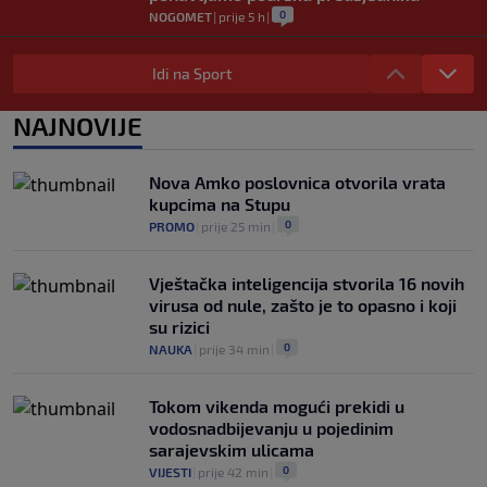
0
NOGOMET
|
prije 5 h
|
Tužne vijesti: Preminuo nekadašnji
prvak Jugoslavije
Idi na Sport
0
OSTALI SPORTOVI
|
prije 6 h
|
NAJNOVIJE
Pravna bitka Luke Dončića i Anamarije
Goltes seli se u Sloveniju: Spominje se
čak 50 miliona dolara
Nova Amko poslovnica otvorila vrata
0
KOŠARKA
|
prije 6 h
|
kupcima na Stupu
0
PROMO
|
prije 25 min
|
Vještačka inteligencija stvorila 16 novih
virusa od nule, zašto je to opasno i koji
su rizici
0
NAUKA
|
prije 34 min
|
Tokom vikenda mogući prekidi u
vodosnadbijevanju u pojedinim
sarajevskim ulicama
0
VIJESTI
|
prije 42 min
|