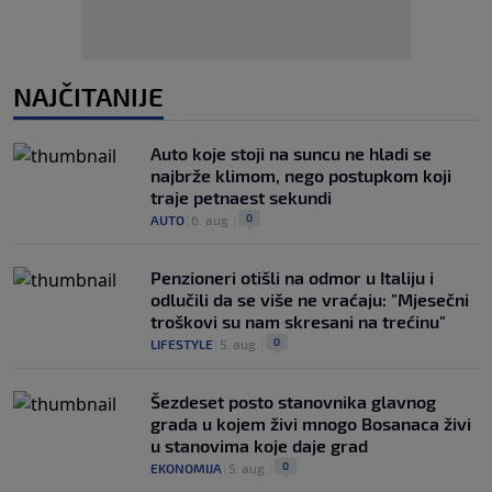
NAJČITANIJE
Auto koje stoji na suncu ne hladi se
najbrže klimom, nego postupkom koji
traje petnaest sekundi
0
AUTO
|
6. aug.
|
Penzioneri otišli na odmor u Italiju i
odlučili da se više ne vraćaju: "Mjesečni
troškovi su nam skresani na trećinu"
0
LIFESTYLE
|
5. aug.
|
Šezdeset posto stanovnika glavnog
grada u kojem živi mnogo Bosanaca živi
u stanovima koje daje grad
0
EKONOMIJA
|
5. aug.
|