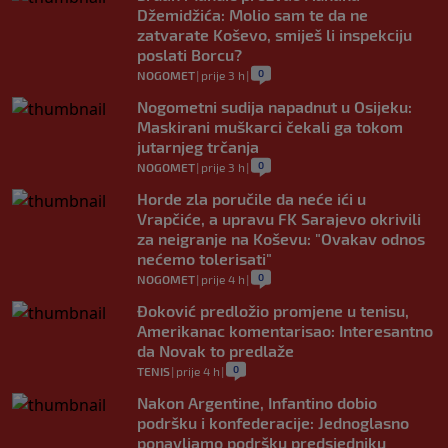
Džemidžića: Molio sam te da ne
zatvarate Koševo, smiješ li inspekciju
poslati Borcu?
0
NOGOMET
|
prije 3 h
|
Nogometni sudija napadnut u Osijeku:
Maskirani muškarci čekali ga tokom
jutarnjeg trčanja
0
NOGOMET
|
prije 3 h
|
Horde zla poručile da neće ići u
Vrapčiće, a upravu FK Sarajevo okrivili
za neigranje na Koševu: "Ovakav odnos
nećemo tolerisati"
0
NOGOMET
|
prije 4 h
|
Đoković predložio promjene u tenisu,
Amerikanac komentarisao: Interesantno
da Novak to predlaže
0
TENIS
|
prije 4 h
|
Nakon Argentine, Infantino dobio
podršku i konfederacije: Jednoglasno
ponavljamo podršku predsjedniku