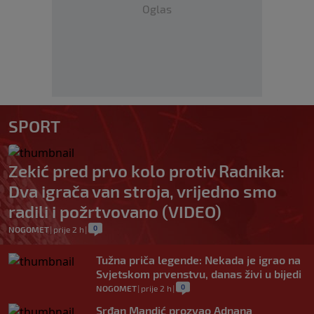
Oglas
SPORT
Zekić pred prvo kolo protiv Radnika:
Dva igrača van stroja, vrijedno smo
radili i požrtvovano (VIDEO)
0
NOGOMET
|
prije 2 h
|
Tužna priča legende: Nekada je igrao na
Svjetskom prvenstvu, danas živi u bijedi
0
NOGOMET
|
prije 2 h
|
Srđan Mandić prozvao Adnana