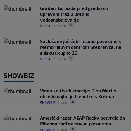
Građani Goražda pred gradskom
upravom tražili uredno
vodosnabdjevanje
0
VIJESTI
|
prije 2 h
|
Saslušane još četiri osobe povezane s
Memorijalnim centrom Srebrenica, na
spisku ukupno 26
0
VIJESTI
|
prije 2 h
|
SHOWBIZ
Video koji budi emocije: Dino Merlin
objavio najbolje trenutke s Koševa
0
SHOWBIZ
|
6. aug.
|
Američki reper A$AP Rocky potvrdio da
Rihanna radi na novim pjesmama
0
SHOWBIZ
|
6. aug.
|