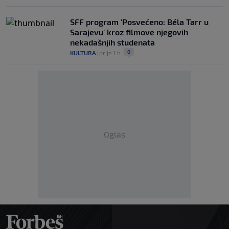
SFF program 'Posvećeno: Béla Tarr u
Sarajevu' kroz filmove njegovih
nekadašnjih studenata
0
KULTURA
|
prije 1 h
|
Oglas