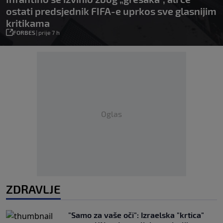
ostati predsjednik FIFA-e uprkos sve glasnijim
kritikama
FORBES
|
prije 7 h
Oglas
ZDRAVLJE
"Samo za vaše oči": Izraelska "krtica"