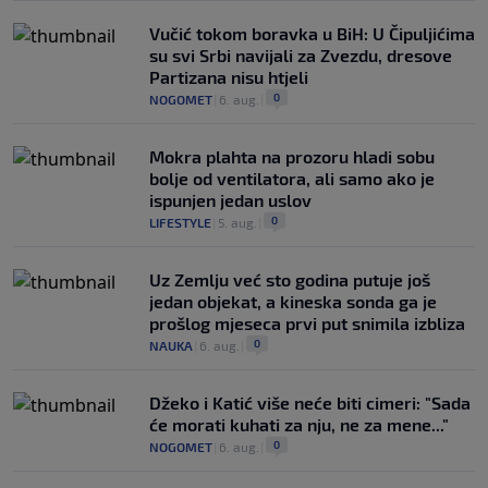
Vučić tokom boravka u BiH: U Čipuljićima
su svi Srbi navijali za Zvezdu, dresove
Partizana nisu htjeli
0
NOGOMET
|
6. aug.
|
Mokra plahta na prozoru hladi sobu
bolje od ventilatora, ali samo ako je
ispunjen jedan uslov
0
LIFESTYLE
|
5. aug.
|
Uz Zemlju već sto godina putuje još
jedan objekat, a kineska sonda ga je
prošlog mjeseca prvi put snimila izbliza
0
NAUKA
|
6. aug.
|
Džeko i Katić više neće biti cimeri: "Sada
će morati kuhati za nju, ne za mene..."
0
NOGOMET
|
6. aug.
|