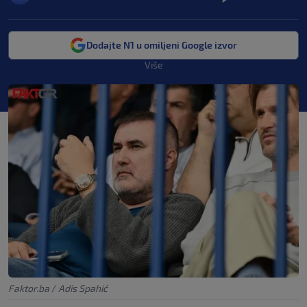
Dodajte N1 u omiljeni Google izvor
Više
Faktor.ba
/
Adis Spahić