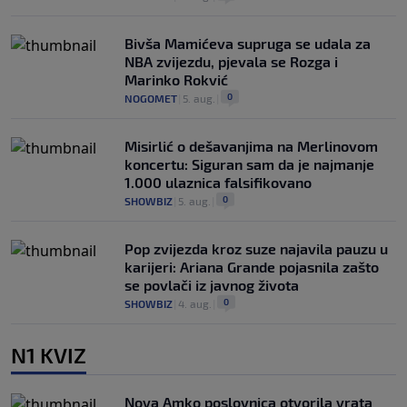
Bivša Mamićeva supruga se udala za
NBA zvijezdu, pjevala se Rozga i
Marinko Rokvić
0
NOGOMET
|
5. aug.
|
Misirlić o dešavanjima na Merlinovom
koncertu: Siguran sam da je najmanje
1.000 ulaznica falsifikovano
0
SHOWBIZ
|
5. aug.
|
Pop zvijezda kroz suze najavila pauzu u
karijeri: Ariana Grande pojasnila zašto
se povlači iz javnog života
0
SHOWBIZ
|
4. aug.
|
N1 KVIZ
Nova Amko poslovnica otvorila vrata