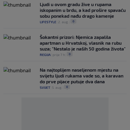
Ljudi u ovom gradu žive u rupama
iskopanim u brdu, a kad prošire spavaću
sobu ponekad nađu drago kamenje
0
LIFESTYLE
|
2. aug.
|
Šokantni prizori: Njemica zapalila
apartman u Hrvatskoj, vlasnik na rubu
suza; "Nestalo je naših 50 godina života"
0
REGIJA
|
prije 7 h
|
Na najtoplijem naseljenom mjestu na
svijetu ljudi rukama vade so, a karavan
do prve pijace putuje dva dana
0
SVIJET
|
5. aug.
|