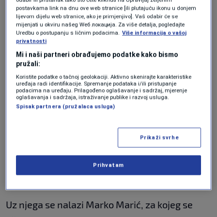
povremeni Zmaj postigao novi gol za
postavkama link na dnu ove web stranice [ili plutajuću ikonu u donjem
Istru (VIDEO)
lijevom dijelu web stranice, ako je primjenjivo]. Vaš odabir će se
NOGOMET
|
10. maj.
mijenjati u okviru našeg Wеб локација. Za više detalja, pogledajte
Uredbu o postupanju s ličnim podacima.
Više informacija o vašoj
Iran traži garancije za nastup na
privatnosti
Svjetskom prvenstvu
SPORT
|
10. maj.
Mi i naši partneri obrađujemo podatke kako bismo
pružali:
Flick će predvoditi Barcelonu u El
Clasicu i uprkos obiteljskoj tragediji
Koristite podatke o tačnoj geolokaciji. Aktivno skenirajte karakteristike
uređaja radi identifikacije. Spremanje podataka i/ili pristupanje
NOGOMET
|
10. maj.
podacima na uređaju. Prilagođeno oglašavanje i sadržaj, mjerenje
oglašavanja i sadržaja, istraživanje publike i razvoj usluga.
Spisak partnera (pružalaca usluga)
Uz Mirvića i budući
sportski direktor?
Prikaži svrhe
Posebnu pažnju privuklo je i društvo u kojem se
Prihvatam
Mirvić pojavio na stadionu.
Uz njega se nalazi Marko Marić, za kojeg se