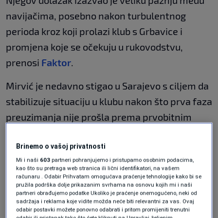
Njegov dolazak izazvao je veliku pažnju među
navijačima, posebno nakon turbulentnog
perioda kroz koji prolazi klub s Grbavice i
promjena koje se očekuju u rukovodstvu,
prenosi
Faktor
.
Mirvić je nedavno stigao u Sarajevo s ciljem da
stabilizuje situaciju u klubu nakon što prva faza
preuzimanja nije prošla prema prvobitnim
planovima.
Brinemo o vašoj privatnosti
Nurkić u društvu legendarnog
Mi i naši
603
partneri pohranjujemo i pristupamo osobnim podacima,
reprezentativca BiH prati Bosnu
kao što su pretraga web stranica ili lični identifikatori, na vašem
računaru . Odabir Prihvatam omogućava praćenje tehnologije kako bi se
protiv Partizana, tu je i Elvedina
pružila podrška dolje prikazanim svrhama na osnovu kojih mi i naši
Muzaferija (FOTO)
partneri obrađujemo podatke Ukoliko je praćenje onemogućeno, neki od
KOŠARKA
|
10. maj.
sadržaja i reklama koje vidite možda neće biti relevantni za vas. Ovaj
Smail Prevljak je nezaustavljiv,
odabir postavki možete ponovno odabrati i pritom promijeniti trenutni
odabir ili pristanak tako što ćete kliknuti na Upravljaj željenim