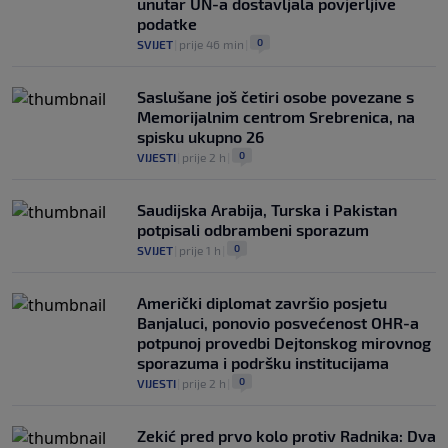
unutar UN-a dostavljala povjerljive
podatke
0
SVIJET
|
prije 46 min
|
Saslušane još četiri osobe povezane s
Memorijalnim centrom Srebrenica, na
spisku ukupno 26
0
VIJESTI
|
prije 2 h
|
Saudijska Arabija, Turska i Pakistan
potpisali odbrambeni sporazum
0
SVIJET
|
prije 1 h
|
Američki diplomat završio posjetu
Banjaluci, ponovio posvećenost OHR-a
potpunoj provedbi Dejtonskog mirovnog
sporazuma i podršku institucijama
0
VIJESTI
|
prije 2 h
|
Zekić pred prvo kolo protiv Radnika: Dva