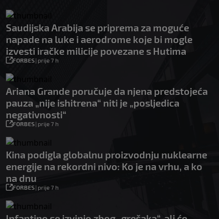
Saudijska Arabija se priprema za moguće
napade na luke i aerodrome koje bi mogle
izvesti iračke milicije povezane s Hutima
FORBES
|
prije 7 h
Ariana Grande poručuje da njena predstojeća
pauza „nije ishitrena“ niti je „posljedica
negativnosti“
FORBES
|
prije 7 h
Kina podigla globalnu proizvodnju nuklearne
energije na rekordni nivo: Ko je na vrhu, a ko
na dnu
FORBES
|
prije 7 h
Infantino se izvinio zbog „grešaka“, ali će