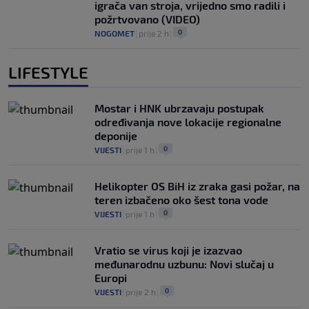
igrača van stroja, vrijedno smo radili i
požrtvovano (VIDEO)
0
NOGOMET
|
prije 2 h
|
LIFESTYLE
Mostar i HNK ubrzavaju postupak
određivanja nove lokacije regionalne
deponije
0
VIJESTI
|
prije 1 h
|
Helikopter OS BiH iz zraka gasi požar, na
teren izbačeno oko šest tona vode
0
VIJESTI
|
prije 1 h
|
Vratio se virus koji je izazvao
međunarodnu uzbunu: Novi slučaj u
Europi
0
VIJESTI
|
prije 2 h
|