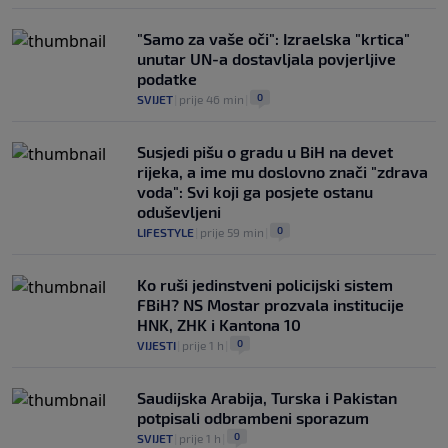
"Samo za vaše oči": Izraelska "krtica"
unutar UN-a dostavljala povjerljive
podatke
0
SVIJET
|
prije 46 min
|
Susjedi pišu o gradu u BiH na devet
rijeka, a ime mu doslovno znači "zdrava
voda": Svi koji ga posjete ostanu
oduševljeni
0
LIFESTYLE
|
prije 59 min
|
Ko ruši jedinstveni policijski sistem
FBiH? NS Mostar prozvala institucije
HNK, ZHK i Kantona 10
0
VIJESTI
|
prije 1 h
|
Saudijska Arabija, Turska i Pakistan
potpisali odbrambeni sporazum
0
SVIJET
|
prije 1 h
|