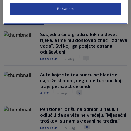
Prihvatam
NAJČITANIJE
Susjedi pišu o gradu u BiH na devet
rijeka, a ime mu doslovno znači "zdrava
voda": Svi koji ga posjete ostanu
oduševljeni
|
|
0
LIFESTYLE
7. aug.
Auto koje stoji na suncu ne hladi se
najbrže klimom, nego postupkom koji
traje petnaest sekundi
|
|
0
AUTO
6. aug.
Penzioneri otišli na odmor u Italiju i
odlučili da se više ne vraćaju: "Mjesečni
troškovi su nam skresani na trećinu"
|
|
0
LIFESTYLE
5. aug.