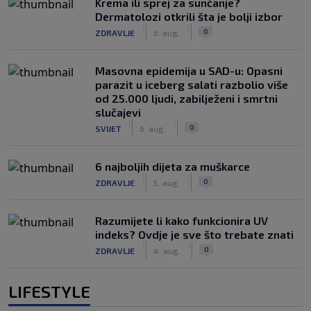
Krema ili sprej za sunčanje?
Dermatolozi otkrili šta je bolji izbor
|
|
0
ZDRAVLJE
6. aug.
Masovna epidemija u SAD-u: Opasni
parazit u iceberg salati razbolio više
od 25.000 ljudi, zabilježeni i smrtni
slučajevi
|
|
0
SVIJET
6. aug.
6 najboljih dijeta za muškarce
|
|
0
ZDRAVLJE
5. aug.
Razumijete li kako funkcionira UV
indeks? Ovdje je sve što trebate znati
|
|
0
ZDRAVLJE
4. aug.
LIFESTYLE