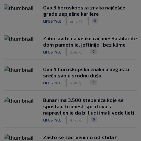
Ova 3 horoskopska znaka najčešće
grade uspješne karijere
|
|
0
LIFESTYLE
prije 1 h
Zaboravite na velike račune: Rashladite
dom pametnije, jeftinije i bez klime
|
|
0
LIFESTYLE
5. aug.
Ova 4 horoskopska znaka u avgustu
sreću svoju srodnu dušu
|
|
0
LIFESTYLE
5. aug.
Bunar imа 3.500 stepenica koje se
spuštaju trinaest spratova, a
napravljen je da bi ljudi imali vode ljeti
|
|
0
LIFESTYLE
4. aug.
Zašto se zacrvenimo od stida?