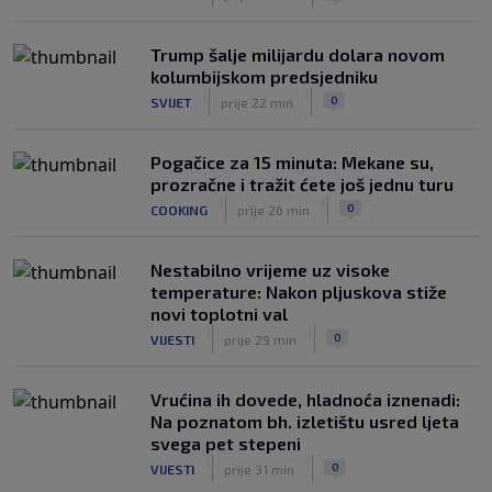
Trump šalje milijardu dolara novom
kolumbijskom predsjedniku
|
|
0
SVIJET
prije 22 min
Pogačice za 15 minuta: Mekane su,
prozračne i tražit ćete još jednu turu
|
|
0
COOKING
prije 26 min
Nestabilno vrijeme uz visoke
temperature: Nakon pljuskova stiže
novi toplotni val
|
|
0
VIJESTI
prije 29 min
Vrućina ih dovede, hladnoća iznenadi:
Na poznatom bh. izletištu usred ljeta
svega pet stepeni
|
|
0
VIJESTI
prije 31 min