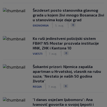
Šezdeset posto stanovnika glavnog
grada u kojem živi mnogo Bosanaca živi
u stanovima koje daje grad
|
|
0
EKONOMIJA
5. aug.
Ko ruši jedinstveni policijski sistem
FBiH? NS Mostar prozvala institucije
HNK, ZHK i Kantona 10
|
|
0
VIJESTI
7. aug.
Šokantni prizori: Njemica zapalila
apartman u Hrvatskoj, vlasnik na rubu
suza; "Nestalo je naših 50 godina
života"
|
|
0
REGIJA
7. aug.
"I danas osjećam ljubomoru": Ana
Ivanović govorila o svojoj ljepoti i