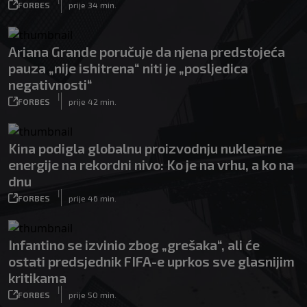
FORBES
prije 34 min.
Ariana Grande poručuje da njena predstojeća
pauza „nije ishitrena“ niti je „posljedica
negativnosti“
|
FORBES
prije 42 min.
Kina podigla globalnu proizvodnju nuklearne
energije na rekordni nivo: Ko je na vrhu, a ko na
dnu
|
FORBES
prije 46 min.
Infantino se izvinio zbog „grešaka“, ali će
ostati predsjednik FIFA-e uprkos sve glasnijim
kritikama
|
FORBES
prije 50 min.