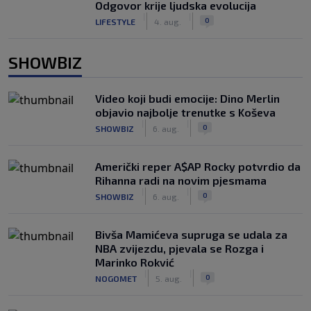
Odgovor krije ljudska evolucija
|
|
0
LIFESTYLE
4. aug.
SHOWBIZ
Video koji budi emocije: Dino Merlin
objavio najbolje trenutke s Koševa
|
|
0
SHOWBIZ
6. aug.
Američki reper A$AP Rocky potvrdio da
Rihanna radi na novim pjesmama
|
|
0
SHOWBIZ
6. aug.
Bivša Mamićeva supruga se udala za
NBA zvijezdu, pjevala se Rozga i
Marinko Rokvić
|
|
0
NOGOMET
5. aug.