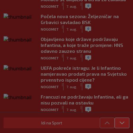
|
|
0
NOGOMET
7. aug.
Počela nova sezona: Željezničar na
Grbavici savladao BSK
|
|
0
NOGOMET
7. aug.
Objavljeno koje države podržavaju
Infantina, a koje traže promjene: HNS
odavno zauzeo stranu
|
|
0
NOGOMET
7. aug.
UEFA pokreće istragu: Je li Infantino
namjeravao prodati prava na Svjetsko
prvenstvo ispod cijene?
|
|
0
NOGOMET
7. aug.
Francuzi ne podržavaju Infantina, ali ga
nisu pozvali na ostavku
|
|
0
NOGOMET
7. aug.
Žene će prve osjetiti posljedice, ali
Idi na Sport
poručuju: Ako treba, neka bude bojkot
|
|
0
NOGOMET
7. aug.