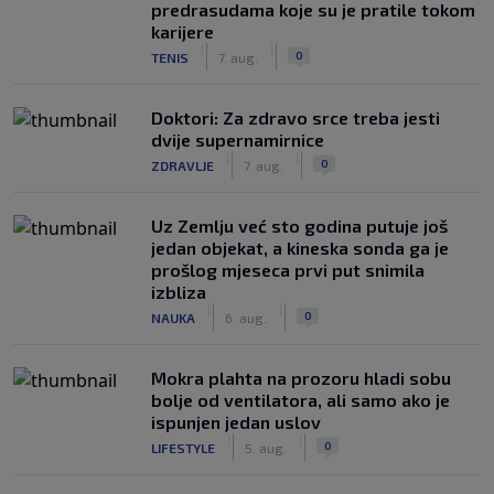
predrasudama koje su je pratile tokom
karijere
|
|
0
TENIS
7. aug.
Doktori: Za zdravo srce treba jesti
dvije supernamirnice
|
|
0
ZDRAVLJE
7. aug.
Uz Zemlju već sto godina putuje još
jedan objekat, a kineska sonda ga je
prošlog mjeseca prvi put snimila
izbliza
|
|
0
NAUKA
6. aug.
Mokra plahta na prozoru hladi sobu
bolje od ventilatora, ali samo ako je
ispunjen jedan uslov
|
|
0
LIFESTYLE
5. aug.