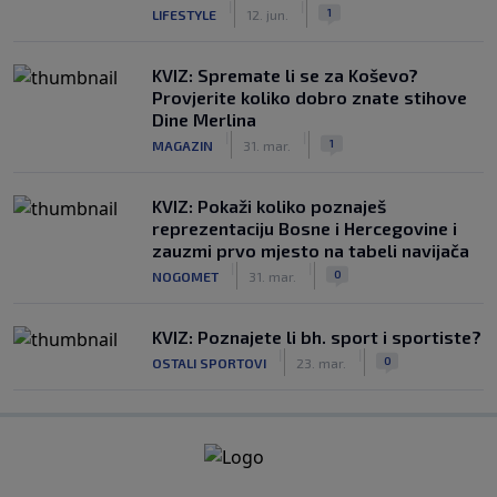
|
|
1
LIFESTYLE
12. jun.
KVIZ: Spremate li se za Koševo?
Provjerite koliko dobro znate stihove
Dine Merlina
|
|
1
MAGAZIN
31. mar.
KVIZ: Pokaži koliko poznaješ
reprezentaciju Bosne i Hercegovine i
zauzmi prvo mjesto na tabeli navijača
|
|
0
NOGOMET
31. mar.
KVIZ: Poznajete li bh. sport i sportiste?
|
|
0
OSTALI SPORTOVI
23. mar.