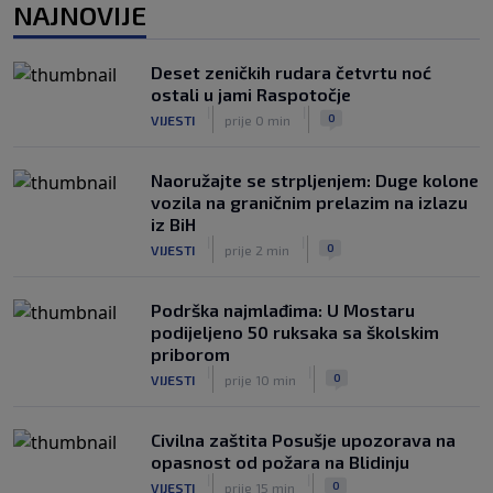
NAJNOVIJE
Zvanično: Samed Baždar ima novi klub,
zadužio broj sa velikom "težinom"
Deset zeničkih rudara četvrtu noć
|
|
0
NOGOMET
7. aug.
ostali u jami Raspotočje
|
|
0
VIJESTI
prije 0 min
Naoružajte se strpljenjem: Duge kolone
vozila na graničnim prelazim na izlazu
iz BiH
|
|
0
VIJESTI
prije 2 min
Podrška najmlađima: U Mostaru
podijeljeno 50 ruksaka sa školskim
priborom
|
|
0
VIJESTI
prije 10 min
Civilna zaštita Posušje upozorava na
opasnost od požara na Blidinju
|
|
0
VIJESTI
prije 15 min