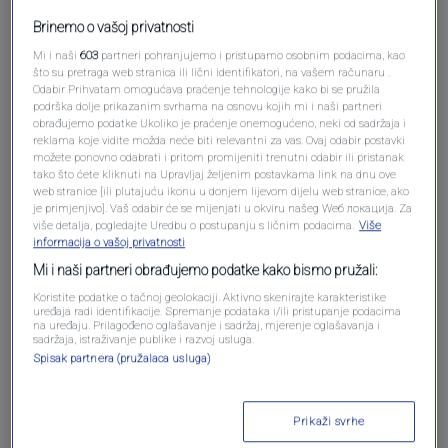
Brinemo o vašoj privatnosti
Mi i naši
603
partneri pohranjujemo i pristupamo osobnim podacima, kao
što su pretraga web stranica ili lični identifikatori, na vašem računaru .
Odabir Prihvatam omogućava praćenje tehnologije kako bi se pružila
Oglas
podrška dolje prikazanim svrhama na osnovu kojih mi i naši partneri
obrađujemo podatke Ukoliko je praćenje onemogućeno, neki od sadržaja i
reklama koje vidite možda neće biti relevantni za vas. Ovaj odabir postavki
možete ponovno odabrati i pritom promijeniti trenutni odabir ili pristanak
tako što ćete kliknuti na Upravljaj željenim postavkama link na dnu ove
web stranice [ili plutajuću ikonu u donjem lijevom dijelu web stranice, ako
je primjenjivo]. Vaš odabir će se mijenjati u okviru našeg Wеб локација. Za
više detalja, pogledajte Uredbu o postupanju s ličnim podacima.
Više
informacija o vašoj privatnosti
Mi i naši partneri obrađujemo podatke kako bismo pružali:
Koristite podatke o tačnoj geolokaciji. Aktivno skenirajte karakteristike
uređaja radi identifikacije. Spremanje podataka i/ili pristupanje podacima
na uređaju. Prilagođeno oglašavanje i sadržaj, mjerenje oglašavanja i
sadržaja, istraživanje publike i razvoj usluga.
Oglas
Spisak partnera (pružalaca usluga)
Prikaži svrhe