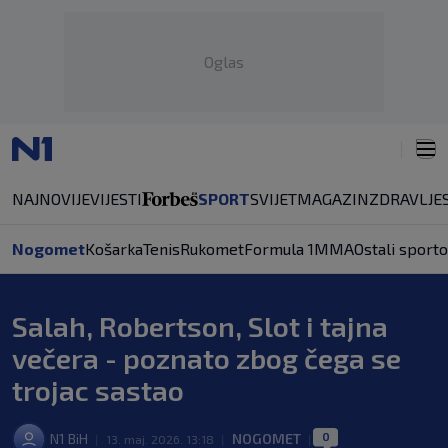
Oglas
NAJNOVIJE
VIJESTI
SPORT
SVIJET
MAGAZIN
ZDRAVLJE
Nogomet
Košarka
Tenis
Rukomet
Formula 1
MMA
Ostali sporto
Salah, Robertson, Slot i tajna
večera - poznato zbog čega se
trojac sastao
0
N1 BiH
NOGOMET
|
13. maj. 2026. 13:18
|
|