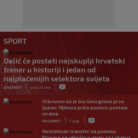
SPORT
Dalić će postati najskuplji hrvatski
trener u historiji i jedan od
najplaćenijih selektora svijeta
|
|
0
NOGOMET
prije 23 min
Otkriveno ko je bio Georginina prva
ljubav: Njihova priča ponovo postala
viralna
|
|
0
NOGOMET
7. aug.
Neočekivan transfer na pomolu:
Monaco se uključio u utrku za Lukakua