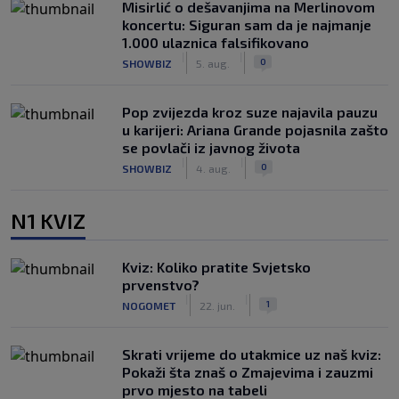
Misirlić o dešavanjima na Merlinovom
koncertu: Siguran sam da je najmanje
1.000 ulaznica falsifikovano
|
|
0
SHOWBIZ
5. aug.
Pop zvijezda kroz suze najavila pauzu
u karijeri: Ariana Grande pojasnila zašto
se povlači iz javnog života
|
|
0
SHOWBIZ
4. aug.
N1 KVIZ
Kviz: Koliko pratite Svjetsko
prvenstvo?
|
|
1
NOGOMET
22. jun.
Skrati vrijeme do utakmice uz naš kviz:
Pokaži šta znaš o Zmajevima i zauzmi
prvo mjesto na tabeli