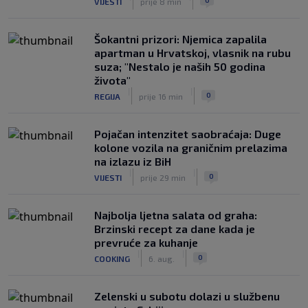
VIJESTI
prije 8 min
Šokantni prizori: Njemica zapalila
apartman u Hrvatskoj, vlasnik na rubu
suza; "Nestalo je naših 50 godina
života"
|
|
0
REGIJA
prije 16 min
Pojačan intenzitet saobraćaja: Duge
kolone vozila na graničnim prelazima
na izlazu iz BiH
|
|
0
VIJESTI
prije 29 min
Najbolja ljetna salata od graha:
Brzinski recept za dane kada je
prevruće za kuhanje
|
|
0
COOKING
6. aug.
Zelenski u subotu dolazi u službenu