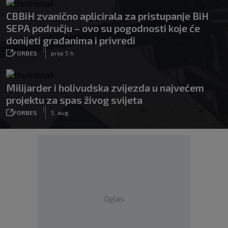
CBBiH zvanično aplicirala za pristupanje BiH
SEPA području – ovo su pogodnosti koje će
donijeti građanima i privredi
|
FORBES
prije 5 h
Milijarder i holivudska zvijezda u najvećem
projektu za spas živog svijeta
|
FORBES
5. aug.
Oglas