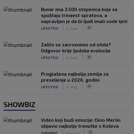
Bunar imа 3.500 stepenica koje se
spuštaju trinaest spratova, a
napravljen je da bi ljudi imali vode ljeti
|
|
0
LIFESTYLE
4. aug.
Zašto se zacrvenimo od stida?
Odgovor krije ljudska evolucija
|
|
0
LIFESTYLE
4. aug.
Proglašena najbolja zemlja za
preseljenje u 2026. godini
|
|
0
LIFESTYLE
4. aug.
SHOWBIZ
Video koji budi emocije: Dino Merlin
objavio najbolje trenutke s Koševa
|
|
0
SHOWBIZ
prije 2 h