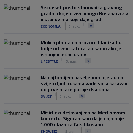
Šezdeset posto stanovnika glavnog
grada u kojem živi mnogo Bosanaca živi
u stanovima koje daje grad
|
|
0
EKONOMIJA
5. aug.
Mokra plahta na prozoru hladi sobu
bolje od ventilatora, ali samo ako je
ispunjen jedan uslov
|
|
0
LIFESTYLE
5. aug.
Na najtoplijem naseljenom mjestu na
svijetu ljudi rukama vade so, a karavan
do prve pijace putuje dva dana
|
|
0
SVIJET
5. aug.
Misirlić o dešavanjima na Merlinovom
koncertu: Siguran sam da je najmanje
1.000 ulaznica falsifikovano
|
|
0
SHOWBIZ
5. aug.