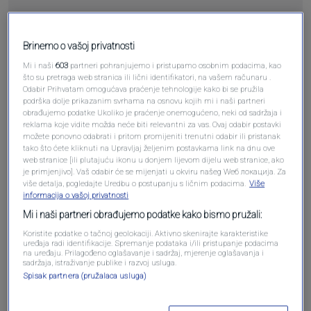
Brinemo o vašoj privatnosti
Pošalji
Mi i naši
603
partneri pohranjujemo i pristupamo osobnim podacima, kao
što su pretraga web stranica ili lični identifikatori, na vašem računaru .
Odabir Prihvatam omogućava praćenje tehnologije kako bi se pružila
podrška dolje prikazanim svrhama na osnovu kojih mi i naši partneri
obrađujemo podatke Ukoliko je praćenje onemogućeno, neki od sadržaja i
reklama koje vidite možda neće biti relevantni za vas. Ovaj odabir postavki
Pošalji komentar
možete ponovno odabrati i pritom promijeniti trenutni odabir ili pristanak
tako što ćete kliknuti na Upravljaj željenim postavkama link na dnu ove
web stranice [ili plutajuću ikonu u donjem lijevom dijelu web stranice, ako
je primjenjivo]. Vaš odabir će se mijenjati u okviru našeg Wеб локација. Za
više detalja, pogledajte Uredbu o postupanju s ličnim podacima.
Više
informacija o vašoj privatnosti
Mi i naši partneri obrađujemo podatke kako bismo pružali:
Koristite podatke o tačnoj geolokaciji. Aktivno skenirajte karakteristike
uređaja radi identifikacije. Spremanje podataka i/ili pristupanje podacima
na uređaju. Prilagođeno oglašavanje i sadržaj, mjerenje oglašavanja i
sadržaja, istraživanje publike i razvoj usluga.
Spisak partnera (pružalaca usluga)
Oglas