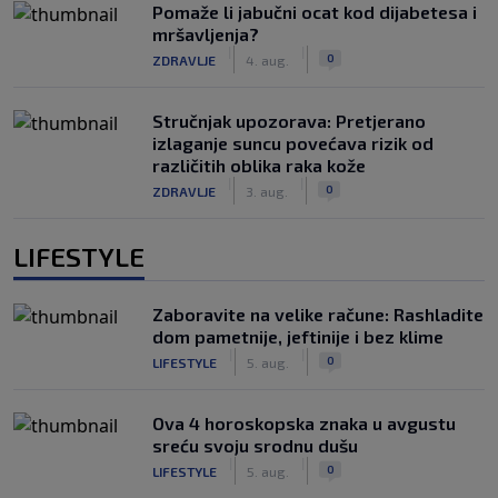
Pomaže li jabučni ocat kod dijabetesa i
mršavljenja?
|
|
0
ZDRAVLJE
4. aug.
Stručnjak upozorava: Pretjerano
izlaganje suncu povećava rizik od
različitih oblika raka kože
|
|
0
ZDRAVLJE
3. aug.
LIFESTYLE
Zaboravite na velike račune: Rashladite
dom pametnije, jeftinije i bez klime
|
|
0
LIFESTYLE
5. aug.
Ova 4 horoskopska znaka u avgustu
sreću svoju srodnu dušu
|
|
0
LIFESTYLE
5. aug.