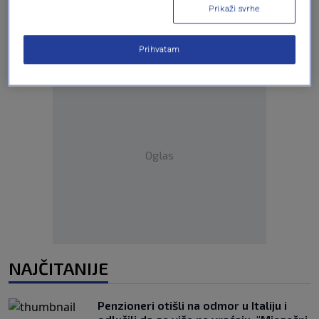
Prikaži svrhe
Prihvatam
Oglas
NAJČITANIJE
Penzioneri otišli na odmor u Italiju i