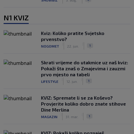
N1 KVIZ
Kviz: Koliko pratite Svjetsko
prvenstvo?
|
|
1
NOGOMET
22. jun.
Skrati vrijeme do utakmice uz naš kviz:
Pokaži šta znaš o Zmajevima i zauzmi
prvo mjesto na tabeli
|
|
1
LIFESTYLE
12. jun.
KVIZ: Spremate li se za Koševo?
Provjerite koliko dobro znate stihove
Dine Merlina
|
|
1
MAGAZIN
31. mar.
KVIZ: Pokaži koliko poznaješ