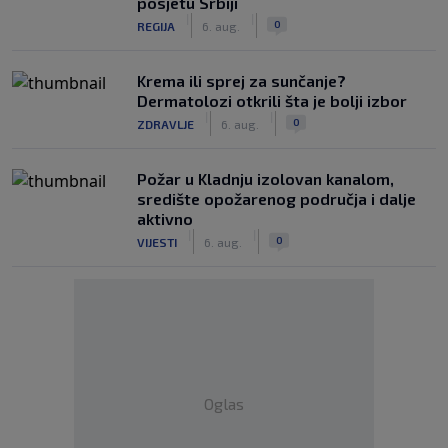
posjetu Srbiji
|
|
0
REGIJA
6. aug.
Krema ili sprej za sunčanje?
Dermatolozi otkrili šta je bolji izbor
|
|
0
ZDRAVLJE
6. aug.
Požar u Kladnju izolovan kanalom,
središte opožarenog područja i dalje
aktivno
|
|
0
VIJESTI
6. aug.
Oglas