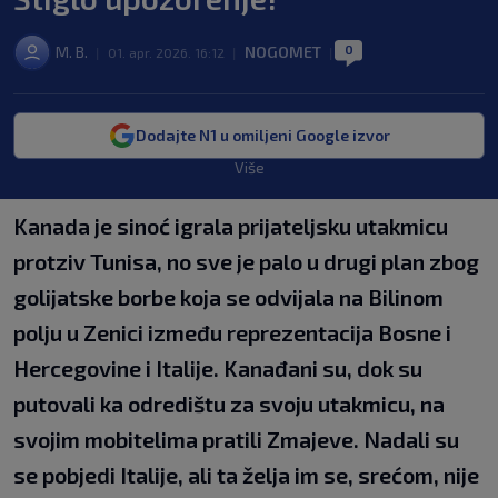
0
M. B.
NOGOMET
|
01. apr. 2026. 16:12
|
|
Dodajte N1 u omiljeni Google izvor
Više
Kanada je sinoć igrala prijateljsku utakmicu
protziv Tunisa, no sve je palo u drugi plan zbog
golijatske borbe koja se odvijala na Bilinom
polju u Zenici između reprezentacija Bosne i
Hercegovine i Italije. Kanađani su, dok su
putovali ka odredištu za svoju utakmicu, na
svojim mobitelima pratili Zmajeve. Nadali su
se pobjedi Italije, ali ta želja im se, srećom, nije