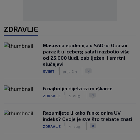
ZDRAVLJE
Masovna epidemija u SAD-u: Opasni
parazit u iceberg salati razbolio više
od 25.000 ljudi, zabilježeni i smrtni
slučajevi
|
|
0
SVIJET
prije 2 h
6 najboljih dijeta za muškarce
|
|
0
ZDRAVLJE
5. aug.
Razumijete li kako funkcionira UV
indeks? Ovdje je sve što trebate znati
|
|
0
ZDRAVLJE
4. aug.