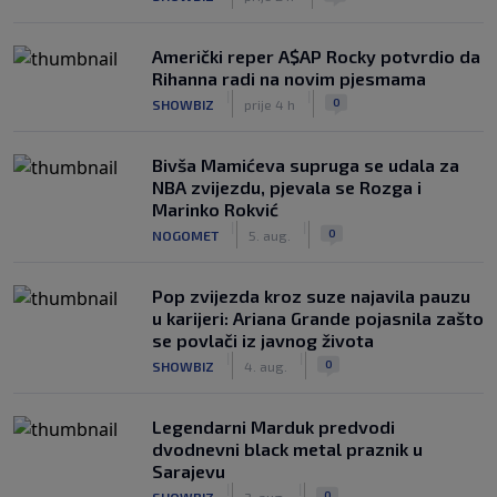
Američki reper A$AP Rocky potvrdio da
Rihanna radi na novim pjesmama
|
|
0
SHOWBIZ
prije 4 h
Bivša Mamićeva supruga se udala za
NBA zvijezdu, pjevala se Rozga i
Marinko Rokvić
|
|
0
NOGOMET
5. aug.
Pop zvijezda kroz suze najavila pauzu
u karijeri: Ariana Grande pojasnila zašto
se povlači iz javnog života
|
|
0
SHOWBIZ
4. aug.
Legendarni Marduk predvodi
dvodnevni black metal praznik u
Sarajevu
|
|
0
SHOWBIZ
3. aug.