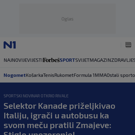
Oglas
NAJNOVIJE
VIJESTI
SPORT
SVIJET
MAGAZIN
ZDRAVLJE
Nogomet
Košarka
Tenis
Rukomet
Formula 1
MMA
Ostali sporto
SPORTSKI NOVINAR OTKRIO RIVALE
Selektor Kanade priželjkivao
Italiju, igrači u autobusu ka
svom meču pratili Zmajeve:
Stiglo upozorenje!