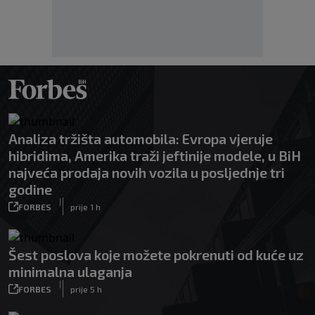
Analiza tržišta automobila: Evropa vjeruje
hibridima, Amerika traži jeftinije modele, u BiH
najveća prodaja novih vozila u posljednje tri
godine
|
FORBES
prije 1 h
Šest poslova koje možete pokrenuti od kuće uz
minimalna ulaganja
|
FORBES
prije 5 h