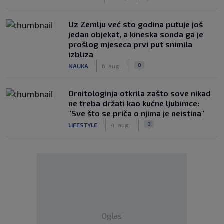
Uz Zemlju već sto godina putuje još
jedan objekat, a kineska sonda ga je
prošlog mjeseca prvi put snimila
izbliza
|
|
0
NAUKA
6. aug.
Ornitologinja otkrila zašto sove nikad
ne treba držati kao kućne ljubimce:
"Sve što se priča o njima je neistina"
|
|
0
LIFESTYLE
4. aug.
Oglas