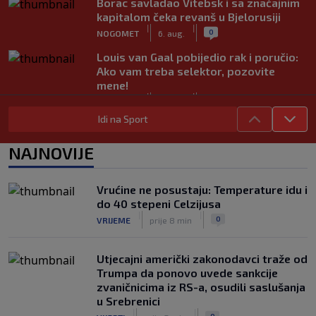
Borac savladao Vitebsk i sa značajnim
kapitalom čeka revanš u Bjelorusiji
|
|
0
NOGOMET
6. aug.
Louis van Gaal pobijedio rak i poručio:
Ako vam treba selektor, pozovite
mene!
|
|
0
NOGOMET
6. aug.
Idi na Sport
Sanjin Alihodžić protiv čečena Adama
Tadushaeva – borba za WAKO PRO
NAJNOVIJE
titulu
|
|
0
OSTALI SPORTOVI
6. aug.
Vrućine ne posustaju: Temperature idu i
Arsenal ostaje praznih ruku: Vinícius
do 40 stepeni Celzijusa
Júnior i Real Madrid postigli dogovor
|
|
|
|
0
VRIJEME
prije 8 min
0
NOGOMET
6. aug.
Utjecajni američki zakonodavci traže od
Trumpa da ponovo uvede sankcije
zvaničnicima iz RS-a, osudili saslušanja
u Srebrenici
|
|
0