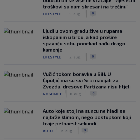
odlučili da se više ne vraćaju: "Mjesečni
troškovi su nam skresani na trećinu"
|
|
0
LIFESTYLE
5. aug.
Ljudi u ovom gradu žive u rupama
iskopanim u brdu, a kad prošire
spavaću sobu ponekad nađu drago
kamenje
|
|
0
LIFESTYLE
2. aug.
Vučić tokom boravka u BiH: U
Čipuljićima su svi Srbi navijali za
Zvezdu, dresove Partizana nisu htjeli
|
|
0
NOGOMET
6. aug.
Auto koje stoji na suncu ne hladi se
najbrže klimom, nego postupkom koji
traje petnaest sekundi
|
|
0
AUTO
6. aug.