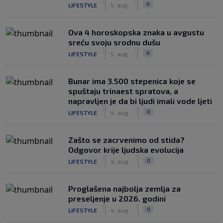
|
|
0
LIFESTYLE
5. aug.
Ova 4 horoskopska znaka u avgustu
sreću svoju srodnu dušu
|
|
0
LIFESTYLE
5. aug.
Bunar imа 3.500 stepenica koje se
spuštaju trinaest spratova, a
napravljen je da bi ljudi imali vode ljeti
|
|
0
LIFESTYLE
4. aug.
Zašto se zacrvenimo od stida?
Odgovor krije ljudska evolucija
|
|
0
LIFESTYLE
4. aug.
Proglašena najbolja zemlja za
preseljenje u 2026. godini
|
|
0
LIFESTYLE
4. aug.