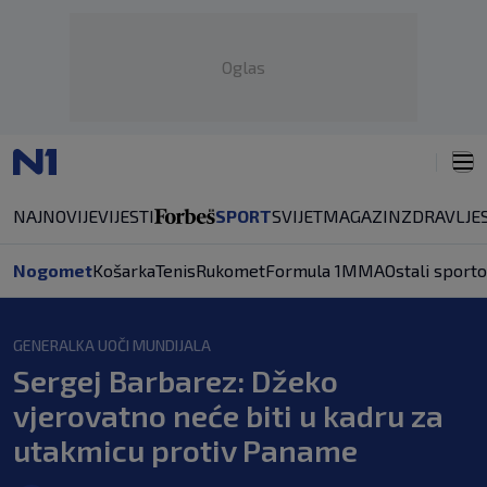
Oglas
NAJNOVIJE
VIJESTI
SPORT
SVIJET
MAGAZIN
ZDRAVLJE
Nogomet
Košarka
Tenis
Rukomet
Formula 1
MMA
Ostali sporto
GENERALKA UOČI MUNDIJALA
Sergej Barbarez: Džeko
vjerovatno neće biti u kadru za
utakmicu protiv Paname