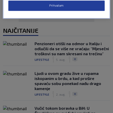
Prihvatam
NAJČITANIJE
Penzioneri otišli na odmor u Italiju i
odlučili da se više ne vraćaju: "Mjesečni
troškovi su nam skresani na trećinu"
|
|
0
LIFESTYLE
5. aug.
Ljudi u ovom gradu žive u rupama
iskopanim u brdu, a kad prošire
spavaću sobu ponekad nađu drago
kamenje
|
|
0
LIFESTYLE
2. aug.
Vučić tokom boravka u BiH: U