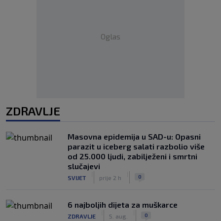
Oglas
ZDRAVLJE
Masovna epidemija u SAD-u: Opasni
parazit u iceberg salati razbolio više
od 25.000 ljudi, zabilježeni i smrtni
slučajevi
|
|
0
SVIJET
prije 2 h
6 najboljih dijeta za muškarce
|
|
0
ZDRAVLJE
5. aug.