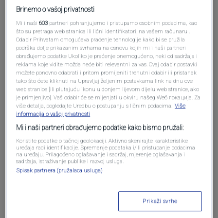
Brinemo o vašoj privatnosti
Mi i naši
603
partneri pohranjujemo i pristupamo osobnim podacima, kao
što su pretraga web stranica ili lični identifikatori, na vašem računaru .
Odabir Prihvatam omogućava praćenje tehnologije kako bi se pružila
podrška dolje prikazanim svrhama na osnovu kojih mi i naši partneri
obrađujemo podatke Ukoliko je praćenje onemogućeno, neki od sadržaja i
reklama koje vidite možda neće biti relevantni za vas. Ovaj odabir postavki
možete ponovno odabrati i pritom promijeniti trenutni odabir ili pristanak
Oglas
tako što ćete kliknuti na Upravljaj željenim postavkama link na dnu ove
web stranice [ili plutajuću ikonu u donjem lijevom dijelu web stranice, ako
je primjenjivo]. Vaš odabir će se mijenjati u okviru našeg Wеб локација. Za
više detalja, pogledajte Uredbu o postupanju s ličnim podacima.
Više
informacija o vašoj privatnosti
Mi i naši partneri obrađujemo podatke kako bismo pružali:
Koristite podatke o tačnoj geolokaciji. Aktivno skenirajte karakteristike
uređaja radi identifikacije. Spremanje podataka i/ili pristupanje podacima
na uređaju. Prilagođeno oglašavanje i sadržaj, mjerenje oglašavanja i
sadržaja, istraživanje publike i razvoj usluga.
Spisak partnera (pružalaca usluga)
Oglas
Prikaži svrhe