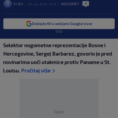
0
N1 BiH
NOGOMET
|
05. jun. 2026. 19:56
|
|
Dodajte N1 u omiljeni Google izvor
Više
Selektor nogometne reprezentacije Bosne i
Hercegovine, Sergej Barbarez, govorio je pred
novinarima uoči utakmice protiv Paname u St.
Louisu.
Pročitaj više
Oglas