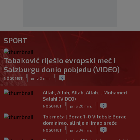
SPORT
Tabaković riješio evropski meč i
Salzburgu donio pobjedu (VIDEO)
|
|
0
NOGOMET
prije 0 min.
Allah, Allah, Allah, Allah… Mohamed
Salah! (VIDEO)
|
|
0
NOGOMET
prije 20 min.
Tok meča | Borac 1-0 Vitebsk: Borac
dominirao, ali nije ni imao sreće
|
|
0
NOGOMET
prije 34 min.