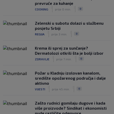
prevruće za kuhanje
Izvinjenje s elementima prijetnje i
|
|
0
COOKING
prije 0 min.
„gomila slabića“ u UEFA-i
|
|
0
NOGOMET
prije 3 h
Zelenski u subotu dolazi u službenu
posjetu Srbiji
|
|
0
REGIJA
prije 3 min.
Krema ili sprej za sunčanje?
Dermatolozi otkrili šta je bolji izbor
|
|
0
ZDRAVLJE
prije 7 min.
Požar u Kladnju izolovan kanalom,
središte opožarenog područja i dalje
aktivno
|
|
0
VIJESTI
prije 45 min.
Zašto rudnici gomilaju dugove i kada
više proizvode? Sindikat i ekonomisti
nude različite odgovore