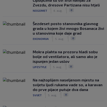
Čipuljićima su svi Srbi navijali za
Zvezdu, dresove Partizana nisu htjeli
|
|
0
NOGOMET
6. aug.
Šezdeset posto stanovnika glavnog
grada u kojem živi mnogo Bosanaca živi
u stanovima koje daje grad
|
|
0
EKONOMIJA
5. aug.
Mokra plahta na prozoru hladi sobu
bolje od ventilatora, ali samo ako je
ispunjen jedan uslov
|
|
0
LIFESTYLE
5. aug.
Na najtoplijem naseljenom mjestu na
svijetu ljudi rukama vade so, a karavan
do prve pijace putuje dva dana
|
|
0
SVIJET
5. aug.