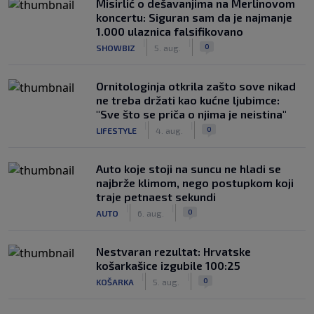
Misirlić o dešavanjima na Merlinovom
koncertu: Siguran sam da je najmanje
1.000 ulaznica falsifikovano
|
|
0
SHOWBIZ
5. aug.
Ornitologinja otkrila zašto sove nikad
ne treba držati kao kućne ljubimce:
"Sve što se priča o njima je neistina"
|
|
0
LIFESTYLE
4. aug.
Auto koje stoji na suncu ne hladi se
najbrže klimom, nego postupkom koji
traje petnaest sekundi
|
|
0
AUTO
6. aug.
Nestvaran rezultat: Hrvatske
košarkašice izgubile 100:25
|
|
0
KOŠARKA
5. aug.