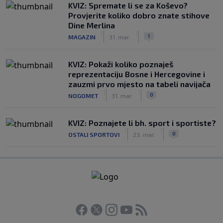
KVIZ: Spremate li se za Koševo?
Provjerite koliko dobro znate stihove
Dine Merlina
|
|
1
MAGAZIN
31. mar.
KVIZ: Pokaži koliko poznaješ
reprezentaciju Bosne i Hercegovine i
zauzmi prvo mjesto na tabeli navijača
|
|
0
NOGOMET
31. mar.
KVIZ: Poznajete li bh. sport i sportiste?
|
|
0
OSTALI SPORTOVI
23. mar.