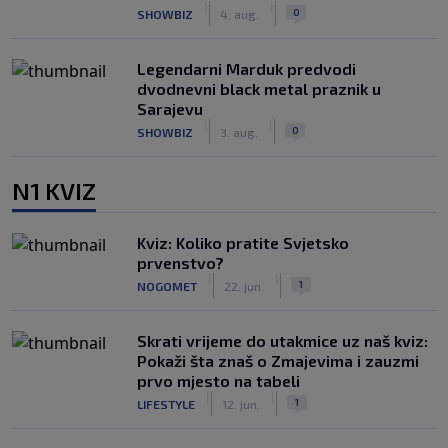
|
|
0
SHOWBIZ
4. aug.
Legendarni Marduk predvodi
dvodnevni black metal praznik u
Sarajevu
|
|
0
SHOWBIZ
3. aug.
N1 KVIZ
Kviz: Koliko pratite Svjetsko
prvenstvo?
|
|
1
NOGOMET
22. jun.
Skrati vrijeme do utakmice uz naš kviz:
Pokaži šta znaš o Zmajevima i zauzmi
prvo mjesto na tabeli
|
|
1
LIFESTYLE
12. jun.