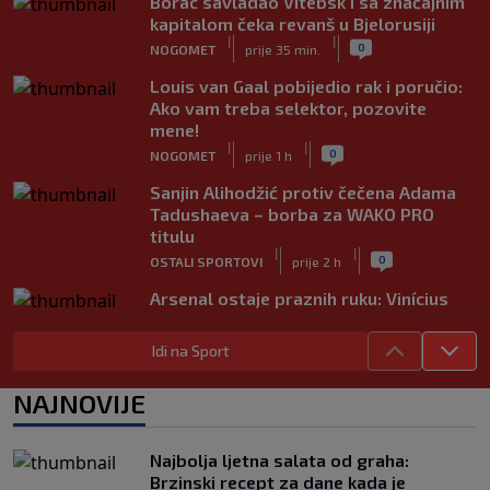
Borac savladao Vitebsk i sa značajnim
kapitalom čeka revanš u Bjelorusiji
|
|
0
NOGOMET
prije 35 min.
Louis van Gaal pobijedio rak i poručio:
Ako vam treba selektor, pozovite
mene!
|
|
0
NOGOMET
prije 1 h
Sanjin Alihodžić protiv čečena Adama
Tadushaeva – borba za WAKO PRO
titulu
|
|
0
OSTALI SPORTOVI
prije 2 h
Arsenal ostaje praznih ruku: Vinícius
Júnior i Real Madrid postigli dogovor
|
|
0
NOGOMET
prije 2 h
Idi na Sport
Slavni klub potresa kriza: Kultni
NAJNOVIJE
stadion u Italiji bit će prazan na
početku sezone, navijači objavili rat
upravi
Najbolja ljetna salata od graha:
|
|
0
NOGOMET
prije 3 h
Brzinski recept za dane kada je