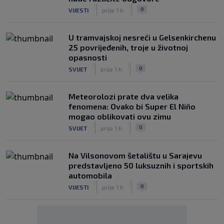
|
|
0
VIJESTI
prije 1 h
U tramvajskoj nesreći u Gelsenkirchenu
25 povrijeđenih, troje u životnoj
opasnosti
|
|
0
SVIJET
prije 1 h
Meteorolozi prate dva velika
fenomena: Ovako bi Super El Niño
mogao oblikovati ovu zimu
|
|
0
SVIJET
prije 1 h
Na Vilsonovom šetalištu u Sarajevu
predstavljeno 50 luksuznih i sportskih
automobila
|
|
0
VIJESTI
prije 1 h