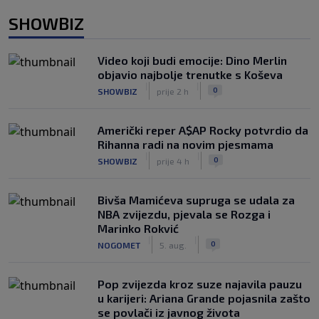
SHOWBIZ
Video koji budi emocije: Dino Merlin
objavio najbolje trenutke s Koševa
|
|
0
SHOWBIZ
prije 2 h
Američki reper A$AP Rocky potvrdio da
Rihanna radi na novim pjesmama
|
|
0
SHOWBIZ
prije 4 h
Bivša Mamićeva supruga se udala za
NBA zvijezdu, pjevala se Rozga i
Marinko Rokvić
|
|
0
NOGOMET
5. aug.
Pop zvijezda kroz suze najavila pauzu
u karijeri: Ariana Grande pojasnila zašto
se povlači iz javnog života