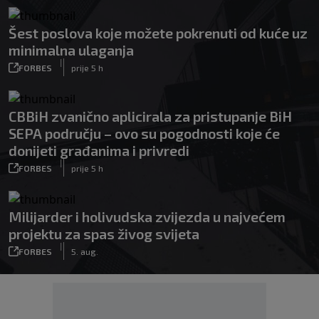
Šest poslova koje možete pokrenuti od kuće uz
minimalna ulaganja
|
FORBES
prije 5 h
CBBiH zvanično aplicirala za pristupanje BiH
SEPA području – ovo su pogodnosti koje će
donijeti građanima i privredi
|
FORBES
prije 5 h
Milijarder i holivudska zvijezda u najvećem
projektu za spas živog svijeta
|
FORBES
5. aug.