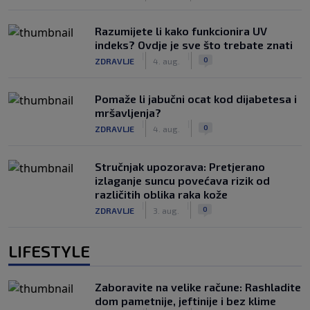
Razumijete li kako funkcionira UV
indeks? Ovdje je sve što trebate znati
|
|
0
ZDRAVLJE
4. aug.
Pomaže li jabučni ocat kod dijabetesa i
mršavljenja?
|
|
0
ZDRAVLJE
4. aug.
Stručnjak upozorava: Pretjerano
izlaganje suncu povećava rizik od
različitih oblika raka kože
|
|
0
ZDRAVLJE
3. aug.
LIFESTYLE
Zaboravite na velike račune: Rashladite
dom pametnije, jeftinije i bez klime