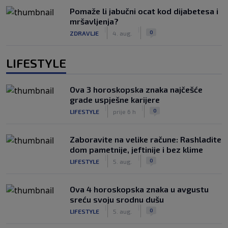
Pomaže li jabučni ocat kod dijabetesa i
mršavljenja?
|
|
0
ZDRAVLJE
4. aug.
LIFESTYLE
Ova 3 horoskopska znaka najčešće
grade uspješne karijere
|
|
0
LIFESTYLE
prije 6 h
Zaboravite na velike račune: Rashladite
dom pametnije, jeftinije i bez klime
|
|
0
LIFESTYLE
5. aug.
Ova 4 horoskopska znaka u avgustu
sreću svoju srodnu dušu
|
|
0
LIFESTYLE
5. aug.