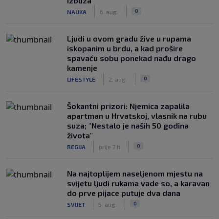
izbliza
|
|
0
NAUKA
6. aug.
Ljudi u ovom gradu žive u rupama
iskopanim u brdu, a kad prošire
spavaću sobu ponekad nađu drago
kamenje
|
|
0
LIFESTYLE
2. aug.
Šokantni prizori: Njemica zapalila
apartman u Hrvatskoj, vlasnik na rubu
suza; "Nestalo je naših 50 godina
života"
|
|
0
REGIJA
prije 7 h
Na najtoplijem naseljenom mjestu na
svijetu ljudi rukama vade so, a karavan
do prve pijace putuje dva dana
|
|
0
SVIJET
5. aug.