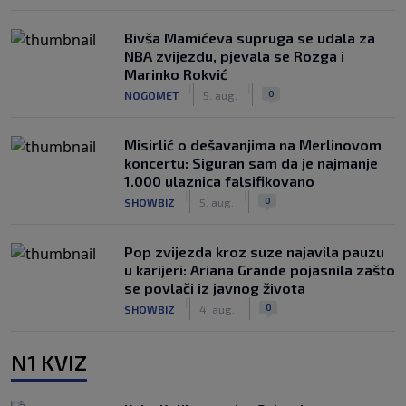
Bivša Mamićeva supruga se udala za
NBA zvijezdu, pjevala se Rozga i
Marinko Rokvić
|
|
0
NOGOMET
5. aug.
Misirlić o dešavanjima na Merlinovom
koncertu: Siguran sam da je najmanje
1.000 ulaznica falsifikovano
|
|
0
SHOWBIZ
5. aug.
Pop zvijezda kroz suze najavila pauzu
u karijeri: Ariana Grande pojasnila zašto
se povlači iz javnog života
|
|
0
SHOWBIZ
4. aug.
N1 KVIZ