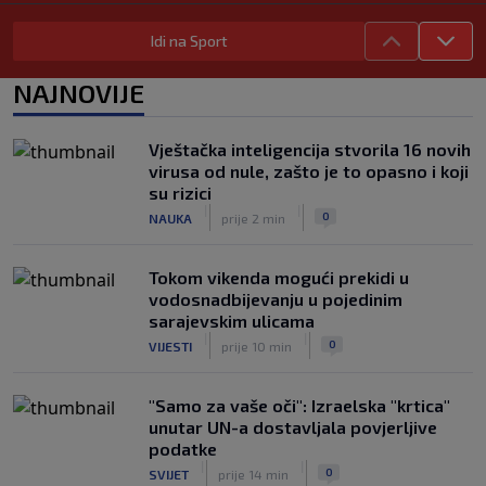
ponavljamo podršku predsjedniku
|
|
0
NOGOMET
prije 5 h
Idi na Sport
Tužne vijesti: Preminuo nekadašnji
NAJNOVIJE
prvak Jugoslavije
|
|
0
OSTALI SPORTOVI
prije 5 h
Vještačka inteligencija stvorila 16 novih
Pravna bitka Luke Dončića i Anamarije
virusa od nule, zašto je to opasno i koji
Goltes seli se u Sloveniju: Spominje se
su rizici
čak 50 miliona dolara
|
|
|
|
0
NAUKA
prije 2 min
0
KOŠARKA
prije 6 h
Tokom vikenda mogući prekidi u
vodosnadbijevanju u pojedinim
sarajevskim ulicama
|
|
0
VIJESTI
prije 10 min
"Samo za vaše oči": Izraelska "krtica"
unutar UN-a dostavljala povjerljive
podatke
|
|
0
SVIJET
prije 14 min