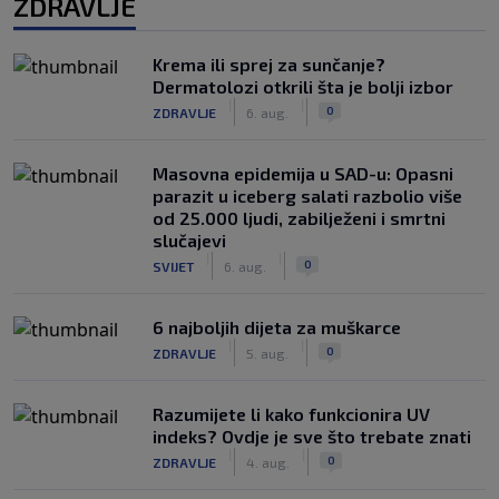
ZDRAVLJE
Krema ili sprej za sunčanje?
Dermatolozi otkrili šta je bolji izbor
|
|
0
ZDRAVLJE
6. aug.
Masovna epidemija u SAD-u: Opasni
parazit u iceberg salati razbolio više
od 25.000 ljudi, zabilježeni i smrtni
slučajevi
|
|
0
SVIJET
6. aug.
6 najboljih dijeta za muškarce
|
|
0
ZDRAVLJE
5. aug.
Razumijete li kako funkcionira UV
indeks? Ovdje je sve što trebate znati
|
|
0
ZDRAVLJE
4. aug.