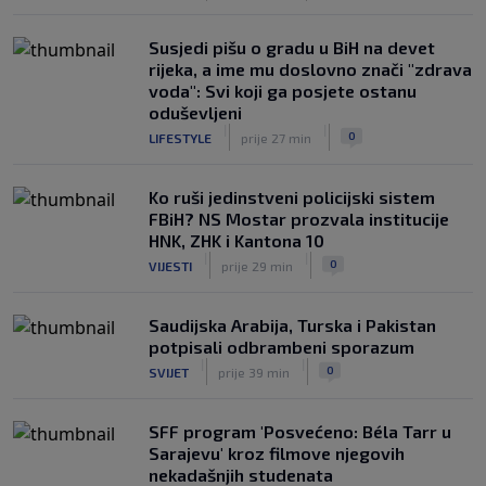
Susjedi pišu o gradu u BiH na devet
rijeka, a ime mu doslovno znači "zdrava
voda": Svi koji ga posjete ostanu
oduševljeni
|
|
0
LIFESTYLE
prije 27 min
Ko ruši jedinstveni policijski sistem
FBiH? NS Mostar prozvala institucije
HNK, ZHK i Kantona 10
|
|
0
VIJESTI
prije 29 min
Saudijska Arabija, Turska i Pakistan
potpisali odbrambeni sporazum
|
|
0
SVIJET
prije 39 min
SFF program 'Posvećeno: Béla Tarr u
Sarajevu' kroz filmove njegovih
nekadašnjih studenata