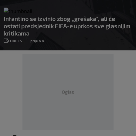
Infantino se izvinio zbog „grešaka“, ali će
ostati predsjednik FIFA-e uprkos sve glasnijim
kritikama
|
FORBES
prije 6 h
Oglas