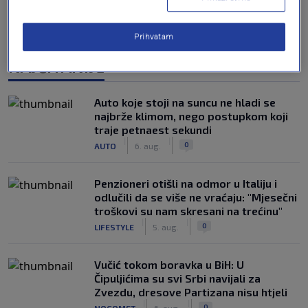
Prihvatam
NAJČITANIJE
Auto koje stoji na suncu ne hladi se
najbrže klimom, nego postupkom koji
traje petnaest sekundi
|
|
0
AUTO
6. aug.
Penzioneri otišli na odmor u Italiju i
odlučili da se više ne vraćaju: "Mjesečni
troškovi su nam skresani na trećinu"
|
|
0
LIFESTYLE
5. aug.
Vučić tokom boravka u BiH: U
Čipuljićima su svi Srbi navijali za
Zvezdu, dresove Partizana nisu htjeli
|
|
0
NOGOMET
6. aug.