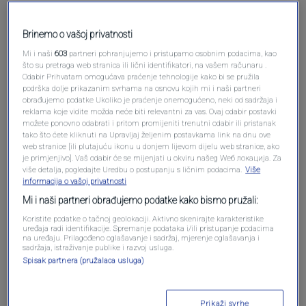
Brinemo o vašoj privatnosti
Mi i naši
603
partneri pohranjujemo i pristupamo osobnim podacima, kao
što su pretraga web stranica ili lični identifikatori, na vašem računaru .
Odabir Prihvatam omogućava praćenje tehnologije kako bi se pružila
podrška dolje prikazanim svrhama na osnovu kojih mi i naši partneri
Oglas
obrađujemo podatke Ukoliko je praćenje onemogućeno, neki od sadržaja i
reklama koje vidite možda neće biti relevantni za vas. Ovaj odabir postavki
možete ponovno odabrati i pritom promijeniti trenutni odabir ili pristanak
tako što ćete kliknuti na Upravljaj željenim postavkama link na dnu ove
web stranice [ili plutajuću ikonu u donjem lijevom dijelu web stranice, ako
je primjenjivo]. Vaš odabir će se mijenjati u okviru našeg Wеб локација. Za
više detalja, pogledajte Uredbu o postupanju s ličnim podacima.
Više
informacija o vašoj privatnosti
Mi i naši partneri obrađujemo podatke kako bismo pružali:
Koristite podatke o tačnoj geolokaciji. Aktivno skenirajte karakteristike
uređaja radi identifikacije. Spremanje podataka i/ili pristupanje podacima
na uređaju. Prilagođeno oglašavanje i sadržaj, mjerenje oglašavanja i
sadržaja, istraživanje publike i razvoj usluga.
Spisak partnera (pružalaca usluga)
Oglas
Prikaži svrhe