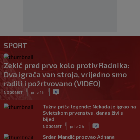
SPORT
Zekić pred prvo kolo protiv Radnika:
Dva igrača van stroja, vrijedno smo
radili i požrtvovano (VIDEO)
|
|
0
NOGOMET
prije 1 h
Tužna priča legende: Nekada je igrao na
Svjetskom prvenstvu, danas živi u
bijedi
|
|
0
NOGOMET
prije 2 h
Srđan Mandić prozvao Adnana