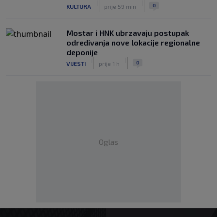
|
|
0
KULTURA
prije 59 min
Mostar i HNK ubrzavaju postupak
određivanja nove lokacije regionalne
deponije
|
|
0
VIJESTI
prije 1 h
Oglas