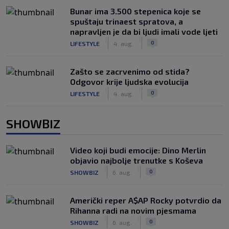
Bunar imа 3.500 stepenica koje se
spuštaju trinaest spratova, a
napravljen je da bi ljudi imali vode ljeti
|
|
0
LIFESTYLE
4. aug.
Zašto se zacrvenimo od stida?
Odgovor krije ljudska evolucija
|
|
0
LIFESTYLE
4. aug.
SHOWBIZ
Video koji budi emocije: Dino Merlin
objavio najbolje trenutke s Koševa
|
|
0
SHOWBIZ
6. aug.
Američki reper A$AP Rocky potvrdio da
Rihanna radi na novim pjesmama
|
|
0
SHOWBIZ
6. aug.