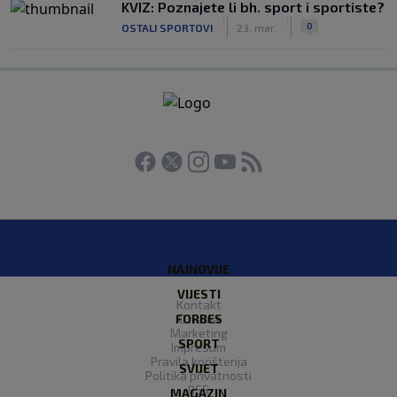
KVIZ: Poznajete li bh. sport i sportiste?
|
|
0
OSTALI SPORTOVI
23. mar.
NAJNOVIJE
VIJESTI
Kontakt
FORBES
O nama
Marketing
SPORT
Impresum
Pravila korištenja
SVIJET
Politika privatnosti
RSS
MAGAZIN