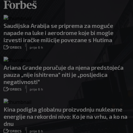
Saudijska Arabija se priprema za moguće
napade na luke i aerodrome koje bi mogle
izvesti iračke milicije povezane s Hutima
|
FORBES
prije 6 h
Ariana Grande poručuje da njena predstojeća
pauza „nije ishitrena“ niti je „posljedica
negativnosti“
|
FORBES
prije 6 h
Kina podigla globalnu proizvodnju nuklearne
energije na rekordni nivo: Ko je na vrhu, a ko na
dnu
|
FORBES
prije 6 h