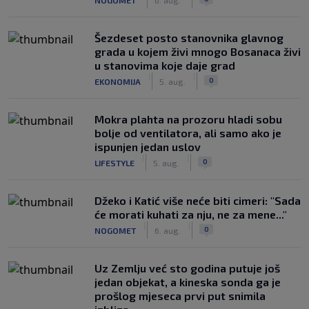
Šezdeset posto stanovnika glavnog
grada u kojem živi mnogo Bosanaca živi
u stanovima koje daje grad
|
|
0
EKONOMIJA
5. aug.
Mokra plahta na prozoru hladi sobu
bolje od ventilatora, ali samo ako je
ispunjen jedan uslov
|
|
0
LIFESTYLE
5. aug.
Džeko i Katić više neće biti cimeri: "Sada
će morati kuhati za nju, ne za mene..."
|
|
0
NOGOMET
6. aug.
Uz Zemlju već sto godina putuje još
jedan objekat, a kineska sonda ga je
prošlog mjeseca prvi put snimila