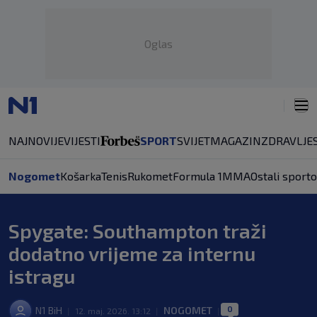
Oglas
NAJNOVIJE
VIJESTI
SPORT
SVIJET
MAGAZIN
ZDRAVLJE
Nogomet
Košarka
Tenis
Rukomet
Formula 1
MMA
Ostali sporto
Spygate: Southampton traži
dodatno vrijeme za internu
istragu
0
N1 BiH
NOGOMET
|
12. maj. 2026. 13:12
|
|