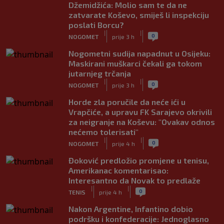
Džemidžića: Molio sam te da ne
zatvarate Koševo, smiješ li inspekciju
poslati Borcu?
|
|
0
NOGOMET
prije 3 h
Nogometni sudija napadnut u Osijeku:
Maskirani muškarci čekali ga tokom
jutarnjeg trčanja
|
|
0
NOGOMET
prije 3 h
Horde zla poručile da neće ići u
Vrapčiće, a upravu FK Sarajevo okrivili
za neigranje na Koševu: "Ovakav odnos
nećemo tolerisati"
|
|
0
NOGOMET
prije 4 h
Đoković predložio promjene u tenisu,
Amerikanac komentarisao:
Interesantno da Novak to predlaže
|
|
0
TENIS
prije 4 h
Nakon Argentine, Infantino dobio
podršku i konfederacije: Jednoglasno