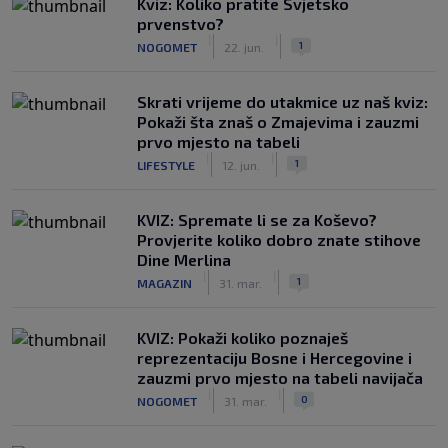
Kviz: Koliko pratite Svjetsko
prvenstvo?
|
|
1
NOGOMET
22. jun.
Skrati vrijeme do utakmice uz naš kviz:
Pokaži šta znaš o Zmajevima i zauzmi
prvo mjesto na tabeli
|
|
1
LIFESTYLE
12. jun.
KVIZ: Spremate li se za Koševo?
Provjerite koliko dobro znate stihove
Dine Merlina
|
|
1
MAGAZIN
31. mar.
KVIZ: Pokaži koliko poznaješ
reprezentaciju Bosne i Hercegovine i
zauzmi prvo mjesto na tabeli navijača
|
|
0
NOGOMET
31. mar.