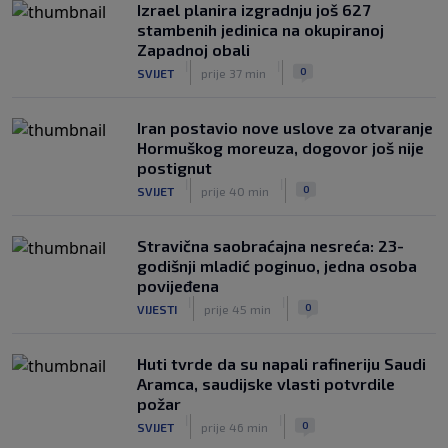
Izrael planira izgradnju još 627
nasrnuo na gostujuće fudbalere
stambenih jedinica na okupiranoj
(VIDEO)
Zapadnoj obali
|
|
0
NOGOMET
8. aug.
|
|
0
SVIJET
prije 37 min
Iran postavio nove uslove za otvaranje
Hormuškog moreuza, dogovor još nije
postignut
|
|
0
SVIJET
prije 40 min
Stravična saobraćajna nesreća: 23-
godišnji mladić poginuo, jedna osoba
povijeđena
|
|
0
VIJESTI
prije 45 min
Huti tvrde da su napali rafineriju Saudi
Aramca, saudijske vlasti potvrdile
požar
|
|
0
SVIJET
prije 46 min