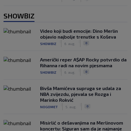
SHOWBIZ
Video koji budi emocije: Dino Merlin
objavio najbolje trenutke s Koševa
|
|
0
SHOWBIZ
6. aug.
Američki reper A$AP Rocky potvrdio da
Rihanna radi na novim pjesmama
|
|
0
SHOWBIZ
6. aug.
Bivša Mamićeva supruga se udala za
NBA zvijezdu, pjevala se Rozga i
Marinko Rokvić
|
|
0
NOGOMET
5. aug.
Misirlić o dešavanjima na Merlinovom
koncertu: Siguran sam da je najmanje