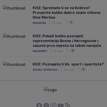
KVIZ: Spremate li se za Koševo?
Provjerite koliko dobro znate stihove
Dine Merlina
|
|
1
MAGAZIN
31. mar.
KVIZ: Pokaži koliko poznaješ
reprezentaciju Bosne i Hercegovine i
zauzmi prvo mjesto na tabeli navijača
|
|
0
NOGOMET
31. mar.
KVIZ: Poznajete li bh. sport i sportiste?
|
|
0
OSTALI SPORTOVI
23. mar.