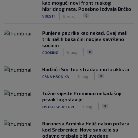
kao mogući novi front ruskog
hibridnog rata: Posebno izdvaja Brčko
|
|
0
VIJESTI
8. aug.
Punjene paprike kao nekad: Ovaj mali
trik naših baka čini nadjev savršeno
sočnim
|
|
0
COOKING
8. aug.
Hadžići: Smrtno stradao motociklista
|
|
0
CRNA HRONIKA
8. aug.
Tužne vijesti: Preminuo nekadašnji
prvak Jugoslavije
|
|
0
OSTALI SPORTOVI
7. aug.
Baronesa Arminka Helić nakon požara
kod Srebrenice: Nove sankcije su
odavno trebale biti uvedene