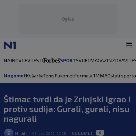
Oglas
NAJNOVIJE
VIJESTI
SPORT
SVIJET
MAGAZIN
ZDRAVLJE
Nogomet
Košarka
Tenis
Rukomet
Formula 1
MMA
Ostali sporto
Štimac tvrdi da je Zrinjski igrao i
protiv sudija: Gurali, gurali, nisu
nagurali
0
N1 BiH
NOGOMET
|
03. apr. 2026. 22:28
|
|