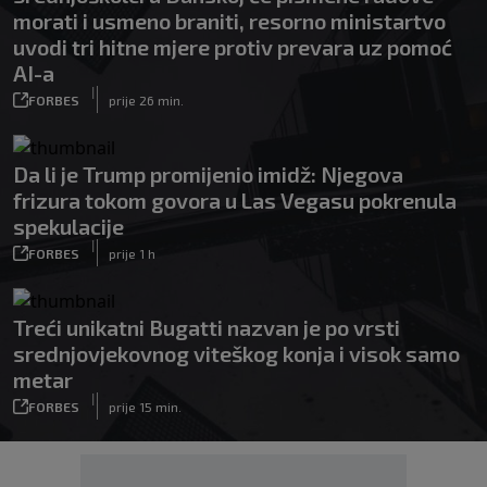
morati i usmeno braniti, resorno ministartvo
uvodi tri hitne mjere protiv prevara uz pomoć
AI-a
|
FORBES
prije 26 min.
Da li je Trump promijenio imidž: Njegova
frizura tokom govora u Las Vegasu pokrenula
spekulacije
|
FORBES
prije 1 h
Treći unikatni Bugatti nazvan je po vrsti
srednjovjekovnog viteškog konja i visok samo
metar
|
FORBES
prije 15 min.