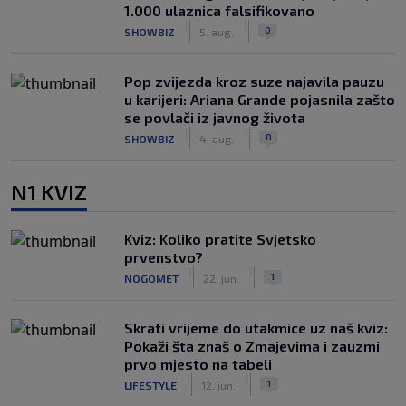
1.000 ulaznica falsifikovano
|
|
0
SHOWBIZ
5. aug.
Pop zvijezda kroz suze najavila pauzu
u karijeri: Ariana Grande pojasnila zašto
se povlači iz javnog života
|
|
0
SHOWBIZ
4. aug.
N1 KVIZ
Kviz: Koliko pratite Svjetsko
prvenstvo?
|
|
1
NOGOMET
22. jun.
Skrati vrijeme do utakmice uz naš kviz:
Pokaži šta znaš o Zmajevima i zauzmi
prvo mjesto na tabeli
|
|
1
LIFESTYLE
12. jun.