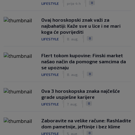
|
|
0
LIFESTYLE
prije 4 h
Ovaj horoskopski znak važi za
najbahatiji: Kaže sve u lice i ne mari
koga će povrijediti
|
|
0
LIFESTYLE
8. aug.
Flert tokom kupovine: Finski market
našao način da pomogne samcima da
se upoznaju
|
|
0
LIFESTYLE
8. aug.
Ova 3 horoskopska znaka najčešće
grade uspješne karijere
|
|
0
LIFESTYLE
7. aug.
Zaboravite na velike račune: Rashladite
dom pametnije, jeftinije i bez klime
|
|
0
LIFESTYLE
5. aug.