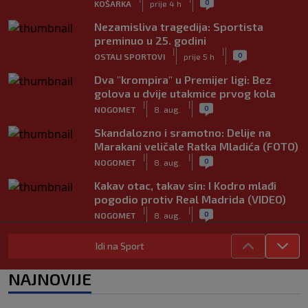
0
KOŠARKA
prije 4 h
Nezamisliva tragedija: Sportista
preminuo u 25. godini
|
|
0
OSTALI SPORTOVI
prije 5 h
Dva "krompira" u Premijer ligi: Bez
golova u dvije utakmice prvog kola
|
|
0
NOGOMET
8. aug.
Skandalozno i sramotno: Delije na
Marakani veličale Ratka Mladića (FOTO)
|
|
0
NOGOMET
8. aug.
Kakav otac, takav sin: I Kodro mlađi
pogodio protiv Real Madrida (VIDEO)
|
|
0
NOGOMET
8. aug.
Sudija dosjetljivim komentarom
Idi na Sport
nasmijao publiku nakon žalbe tenisera
(VIDEO)
NAJNOVIJE
|
|
0
TENIS
8. aug.
Haos u Irskoj: Navijač utrčao na teren i