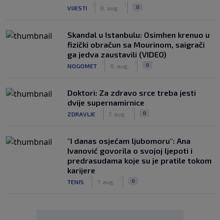
|
|
0
VIJESTI
8. aug.
Skandal u Istanbulu: Osimhen krenuo u
fizički obračun sa Mourinom, saigrači
ga jedva zaustavili (VIDEO)
|
|
0
NOGOMET
8. aug.
Doktori: Za zdravo srce treba jesti
dvije supernamirnice
|
|
0
ZDRAVLJE
7. aug.
"I danas osjećam ljubomoru": Ana
Ivanović govorila o svojoj ljepoti i
predrasudama koje su je pratile tokom
karijere
|
|
0
TENIS
7. aug.