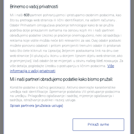
Brinemo o vašoj privatnosti
Mi i naši
603
partneri pohranjujemo i pristupamo osobnim podacima, kao
što su pretraga web stranica ili lični identifikatori, na vašem računaru .
Odabir Prihvatam omogućava praćenje tehnologije kako bi se pružila
podrška dolje prikazanim svrhama na osnovu kojih mi i naši partneri
obrađujemo podatke Ukoliko je praćenje onemogućeno, neki od sadržaja i
reklama koje vidite možda neće biti relevantni za vas. Ovaj odabir postavki
možete ponovno odabrati i pritom promijeniti trenutni odabir ili pristanak
Oglas
tako što ćete kliknuti na Upravljaj željenim postavkama link na dnu ove
web stranice [ili plutajuću ikonu u donjem lijevom dijelu web stranice, ako
je primjenjivo]. Vaš odabir će se mijenjati u okviru našeg Wеб локација. Za
više detalja, pogledajte Uredbu o postupanju s ličnim podacima.
Više
informacija o vašoj privatnosti
Mi i naši partneri obrađujemo podatke kako bismo pružali:
Koristite podatke o tačnoj geolokaciji. Aktivno skenirajte karakteristike
uređaja radi identifikacije. Spremanje podataka i/ili pristupanje podacima
na uređaju. Prilagođeno oglašavanje i sadržaj, mjerenje oglašavanja i
sadržaja, istraživanje publike i razvoj usluga.
Spisak partnera (pružalaca usluga)
Oglas
Prikaži svrhe