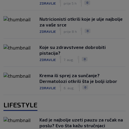
|
|
0
ZDRAVLJE
prije 5 h
Nutricionisti otkrili koje je ulje najbolje
za vaše srce
|
|
0
ZDRAVLJE
prije 8 h
Koje su zdravstvene dobrobiti
pistacija?
|
|
0
ZDRAVLJE
7. aug.
Krema ili sprej za sunčanje?
Dermatolozi otkrili šta je bolji izbor
|
|
0
ZDRAVLJE
6. aug.
LIFESTYLE
Kad je najbolje uzeti pauzu za ručak na
poslu? Evo šta kažu stručnjaci