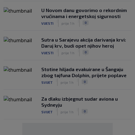
U Novom danu govorimo o rekordnim
vrućinama i energetskoj sigurnosti
|
|
0
VIJESTI
prije 1 h
Sutra u Sarajevu akcija darivanja krvi:
Daruj krv, budi opet njihov heroj
|
|
0
VIJESTI
prije 1 h
Stotine hiljada evakuirane u Šangaju
zbog tajfuna Dolphin, prijete poplave
|
|
0
SVIJET
prije 1 h
Za dlaku izbjegnut sudar aviona u
Sydneyju
|
|
0
SVIJET
prije 1 h