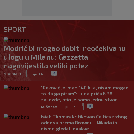
SPORT
Modrić bi mogao dobiti neočekivanu
ulogu u Milanu: Gazzetta
nagovijestila veliki potez
|
|
0
NOGOMET
prije 3 h
"Peković je imao 140 kila, nisam mogao
to da ga pitam": Luda priča NBA
zvijezde, htio je samo jednu stvar
|
|
0
KOŠARKA
prije 3 h
Isiah Thomas kritikovao Celticse zbog
odnosa prema Brownu: "Nikada ih
nismo gledali ovakve"
|
|