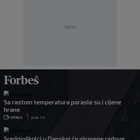
Oglas
Sa rastom temperatura porasle su i cijene
hrane
|
FORBES
prije 1 h
Srednjoškolci u Danskoj će pismene radove