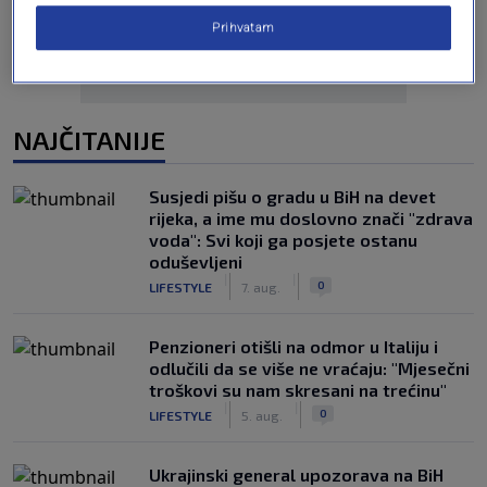
Prihvatam
NAJČITANIJE
Susjedi pišu o gradu u BiH na devet
rijeka, a ime mu doslovno znači "zdrava
voda": Svi koji ga posjete ostanu
oduševljeni
|
|
0
LIFESTYLE
7. aug.
Penzioneri otišli na odmor u Italiju i
odlučili da se više ne vraćaju: "Mjesečni
troškovi su nam skresani na trećinu"
|
|
0
LIFESTYLE
5. aug.
Ukrajinski general upozorava na BiH