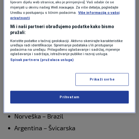
lijevom dijelu web stranice, ako je primjenjivo]. Vaš odabir će se
mijenjati u okviru našeg Wеб локација. Za više detalja, pogledajte
Švicarsku u četvrtfinalu očekuje izuzetno težak
Uredbu o postupanju s ličnim podacima.
Više informacija o vašoj
privatnosti
izazov protiv aktuelnog svjetskog prvaka
Mi i naši partneri obrađujemo podatke kako bismo
Argentine, koja je ranije tokom dana nakon
pružali:
Koristite podatke o tačnoj geolokaciji. Aktivno skenirajte karakteristike
velikog preokreta savladala Egipat rezultatom
uređaja radi identifikacije. Spremanje podataka i/ili pristupanje
podacima na uređaju. Prilagođeno oglašavanje i sadržaj, mjerenje
3:2.
oglašavanja i sadržaja, istraživanje publike i razvoj usluga.
Spisak partnera (pružalaca usluga)
Poznati su tako i svi četvrtfinalni parovi
Svjetskog prvenstva:
Prikaži svrhe
Francuska – Maroko
Prihvatam
Španija – Belgija
Norveška – Brazil
Argentina – Švicarska