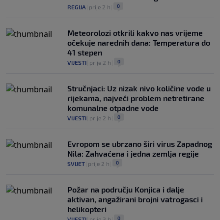
0
REGIJA
|
prije 2 h
|
Meteorolozi otkrili kakvo nas vrijeme
očekuje narednih dana: Temperatura do
41 stepen
0
VIJESTI
|
prije 2 h
|
Stručnjaci: Uz nizak nivo količine vode u
rijekama, najveći problem netretirane
komunalne otpadne vode
0
VIJESTI
|
prije 2 h
|
Evropom se ubrzano širi virus Zapadnog
Nila: Zahvaćena i jedna zemlja regije
0
SVIJET
|
prije 2 h
|
Požar na području Konjica i dalje
aktivan, angažirani brojni vatrogasci i
helikopteri
0
VIJESTI
|
prije 3 h
|