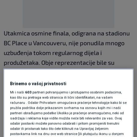
Utakmica osmine finala, odigrana na stadionu
BC Place u Vancouveru, nije ponudila mnogo
uzbuđenja tokom regularnog dijela i
produžetaka. Obje reprezentacije bile su
oprezne, s naglaskom na čvrstu odbranu, pa su
mreže ostale netaknute sve do izvođenja
Brinemo o vašoj privatnosti
jedanaesteraca.
Mi i naši
603
partneri pohranjujemo i pristupamo osobnim podacima,
kao što su pretraga web stranica ili lični identifikatori, na vašem
računaru . Odabir Prihvatam omogućava praćenje tehnologije kako bi se
U penal-seriji više koncentracije pokazali su
pružila podrška dolje prikazanim svrhama na osnovu kojih mi i naši
partneri obrađujemo podatke Ukoliko je praćenje onemogućeno, neki od
Švicarci, koji su iskoristili svoje prilike i
sadržaja i reklama koje vidite možda neće biti relevantni za vas. Ovaj
odabir postavki možete ponovno odabrati i pritom promijeniti trenutni
osigurali mjesto među osam najboljih selekcija
odabir ili pristanak tako što ćete kliknuti na Upravljaj željenim
postavkama link na dnu ove web stranice [ili plutajuću ikonu u donjem
svijeta.