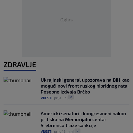
Oglas
ZDRAVLJE
Ukrajinski general upozorava na BiH kao
mogući novi front ruskog hibridnog rata:
Posebno izdvaja Brčko
0
VIJESTI
|
prije 1 h
|
Američki senatori i kongresmeni nakon
pritiska na Memorijalni centar
Srebrenica traže sankcije
0
VIJESTI
|
prije 18 min
|