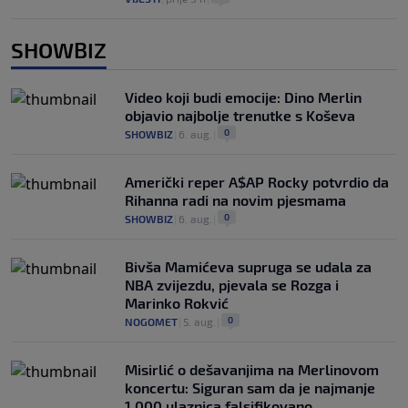
SHOWBIZ
Video koji budi emocije: Dino Merlin
objavio najbolje trenutke s Koševa
0
SHOWBIZ
|
6. aug.
|
Američki reper A$AP Rocky potvrdio da
Rihanna radi na novim pjesmama
0
SHOWBIZ
|
6. aug.
|
Bivša Mamićeva supruga se udala za
NBA zvijezdu, pjevala se Rozga i
Marinko Rokvić
0
NOGOMET
|
5. aug.
|
Misirlić o dešavanjima na Merlinovom
koncertu: Siguran sam da je najmanje
1.000 ulaznica falsifikovano