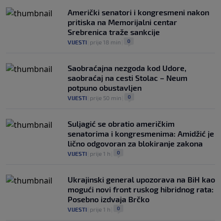
0
NOGOMET
|
7. aug.
|
Američki senatori i kongresmeni nakon
pritiska na Memorijalni centar
Srebrenica traže sankcije
0
VIJESTI
|
prije 18 min
|
Saobraćajna nezgoda kod Udore,
saobraćaj na cesti Stolac – Neum
potpuno obustavljen
0
VIJESTI
|
prije 50 min
|
Suljagić se obratio američkim
senatorima i kongresmenima: Amidžić je
lično odgovoran za blokiranje zakona
0
VIJESTI
|
prije 1 h
|
Ukrajinski general upozorava na BiH kao
mogući novi front ruskog hibridnog rata:
Posebno izdvaja Brčko
0
VIJESTI
|
prije 1 h
|