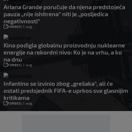
Ariana Grande poručuje da njena predstojeća
pauza „nije ishitrena“ niti je „posljedica
negativnosti“
FORBES
|
7. aug.
Kina podigla globalnu proizvodnju nuklearne
energije na rekordni nivo: Ko je na vrhu, a ko
na dnu
FORBES
|
7. aug.
Infantino se izvinio zbog „grešaka“, ali će
ostati predsjednik FIFA-e uprkos sve glasnijim
kritikama
FORBES
|
7. aug.