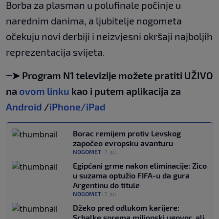
Borba za plasman u polufinale počinje u
narednim danima, a ljubitelje nogometa
očekuju novi derbiji i neizvjesni okršaji najboljih
reprezentacija svijeta.
┈➤ Program N1 televizije možete pratiti UŽIVO
na
ovom linku
kao i putem aplikacija za
Android
/
iPhone/iPad
Borac remijem protiv Levskog
započeo evropsku avanturu
NOGOMET
|
7. jul.
Egipćani grme nakon eliminacije: Zico
u suzama optužio FIFA-u da gura
Argentinu do titule
NOGOMET
|
7. jul.
Džeko pred odlukom karijere:
Schalke sprema milionski ugovor, ali