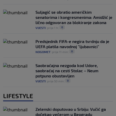
Suljagić se obratio američkim
senatorima i kongresmenima: Amidžić je
lično odgovoran za blokiranje zakona
0
VIJESTI
|
prije 1 h
|
Predsjednik FIFA-e negira tvrdnju da je
UEFA platila navodnoj "ljubavnici"
0
NOGOMET
|
prije 11 min
|
Saobraćajna nezgoda kod Udore,
saobraćaj na cesti Stolac – Neum
potpuno obustavljen
0
VIJESTI
|
prije 50 min
|
LIFESTYLE
Zelenski doputovao u Srbiju: Vučić ga
dočekao večerom u Beogradu