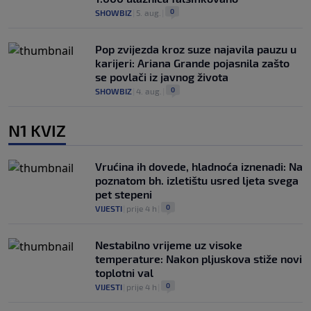
0
SHOWBIZ
|
5. aug.
|
Pop zvijezda kroz suze najavila pauzu u
karijeri: Ariana Grande pojasnila zašto
se povlači iz javnog života
0
SHOWBIZ
|
4. aug.
|
N1 KVIZ
Vrućina ih dovede, hladnoća iznenadi: Na
poznatom bh. izletištu usred ljeta svega
pet stepeni
0
VIJESTI
|
prije 4 h
|
Nestabilno vrijeme uz visoke
temperature: Nakon pljuskova stiže novi
toplotni val
0
VIJESTI
|
prije 4 h
|