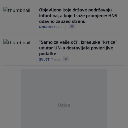
Objavljeno koje države podržavaju
Infantina, a koje traže promjene: HNS
odavno zauzeo stranu
0
NOGOMET
|
7. aug.
|
"Samo za vaše oči": Izraelska "krtica"
unutar UN-a dostavljala povjerljive
podatke
0
SVIJET
|
7. aug.
|
Oglas