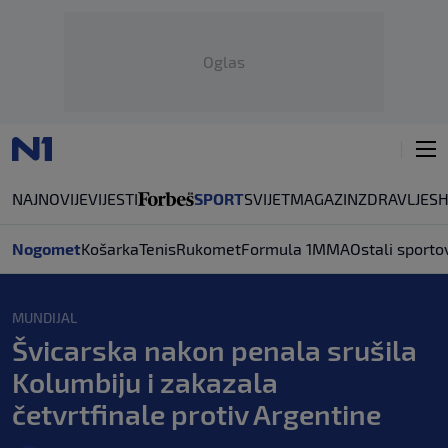
Oglas
NAJNOVIJE
VIJESTI
SPORT
SVIJET
MAGAZIN
ZDRAVLJE
S
Nogomet
Košarka
Tenis
Rukomet
Formula 1
MMA
Ostali sporto
MUNDIJAL
Švicarska nakon penala srušila
Kolumbiju i zakazala
četvrtfinale protiv Argentine