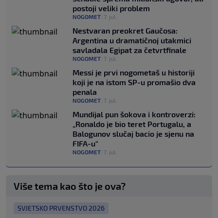
postoji veliki problem
NOGOMET
|
7. jul.
Nestvaran preokret Gaučosa:
Argentina u dramatičnoj utakmici
savladala Egipat za četvrtfinale
NOGOMET
|
7. jul.
Messi je prvi nogometaš u historiji
koji je na istom SP-u promašio dva
penala
NOGOMET
|
7. jul.
Mundijal pun šokova i kontroverzi:
„Ronaldo je bio teret Portugalu, a
Balogunov slučaj bacio je sjenu na
FIFA-u“
NOGOMET
|
7. jul.
Više tema kao što je ova?
SVJETSKO PRVENSTVO 2026