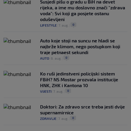
Susjedi pišu o gradu u BiH na devet
rijeka, a ime mu doslovno znači "zdrava
voda": Svi koji ga posjete ostanu
oduševljeni
0
LIFESTYLE
|
7. aug.
|
Auto koje stoji na suncu ne hladi se
najbrže klimom, nego postupkom koji
traje petnaest sekundi
0
AUTO
|
6. aug.
|
Ko ruši jedinstveni policijski sistem
FBiH? NS Mostar prozvala institucije
HNK, ZHK i Kantona 10
0
VIJESTI
|
7. aug.
|
Doktori: Za zdravo srce treba jesti dvije
supernamirnice
0
ZDRAVLJE
|
7. aug.
|