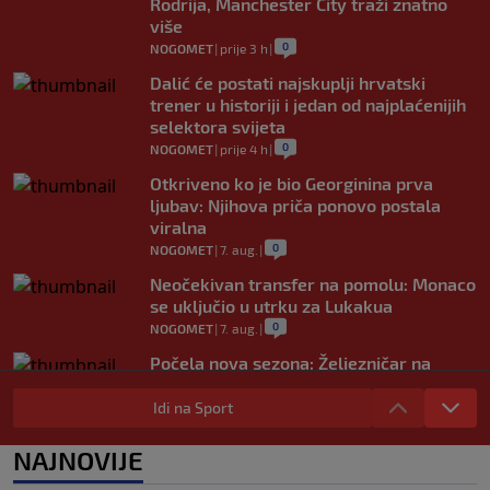
Rodrija, Manchester City traži znatno
više
0
NOGOMET
|
prije 3 h
|
Dalić će postati najskuplji hrvatski
trener u historiji i jedan od najplaćenijih
selektora svijeta
0
NOGOMET
|
prije 4 h
|
Otkriveno ko je bio Georginina prva
ljubav: Njihova priča ponovo postala
viralna
0
NOGOMET
|
7. aug.
|
Neočekivan transfer na pomolu: Monaco
se uključio u utrku za Lukakua
0
NOGOMET
|
7. aug.
|
Počela nova sezona: Željezničar na
Grbavici savladao BSK
Idi na Sport
0
NOGOMET
|
7. aug.
|
UEFA pokreće istragu: Je li Infantino
NAJNOVIJE
namjeravao prodati prava na Svjetsko
prvenstvo ispod cijene?