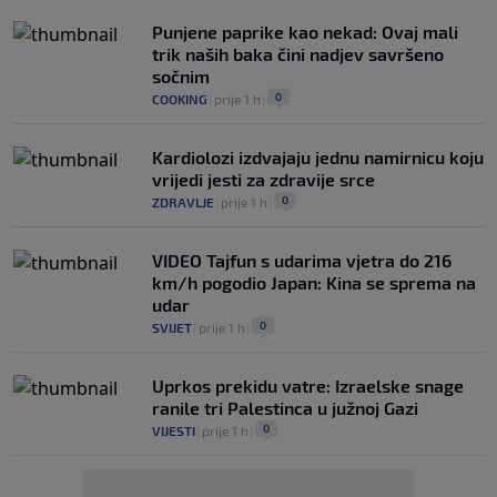
Punjene paprike kao nekad: Ovaj mali
trik naših baka čini nadjev savršeno
sočnim
0
COOKING
|
prije 1 h
|
Kardiolozi izdvajaju jednu namirnicu koju
vrijedi jesti za zdravije srce
0
ZDRAVLJE
|
prije 1 h
|
VIDEO Tajfun s udarima vjetra do 216
km/h pogodio Japan: Kina se sprema na
udar
0
SVIJET
|
prije 1 h
|
Uprkos prekidu vatre: Izraelske snage
ranile tri Palestinca u južnoj Gazi
0
VIJESTI
|
prije 1 h
|