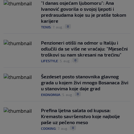
"I danas osjećam ljubomoru": Ana
Ivanović govorila o svojoj ljepoti i
predrasudama koje su je pratile tokom
karijere
0
TENIS
|
7. aug.
|
Penzioneri otišli na odmor u Italiju i
odlučili da se više ne vraćaju: "Mjesečni
troškovi su nam skresani na trećinu"
0
LIFESTYLE
|
5. aug.
|
Šezdeset posto stanovnika glavnog
grada u kojem živi mnogo Bosanaca živi
u stanovima koje daje grad
0
EKONOMIJA
|
5. aug.
|
Prefina ljetna salata od kupusa:
Kremasto savršenstvo koje najbolje
paše uz pečeno meso
0
COOKING
|
7. aug.
|