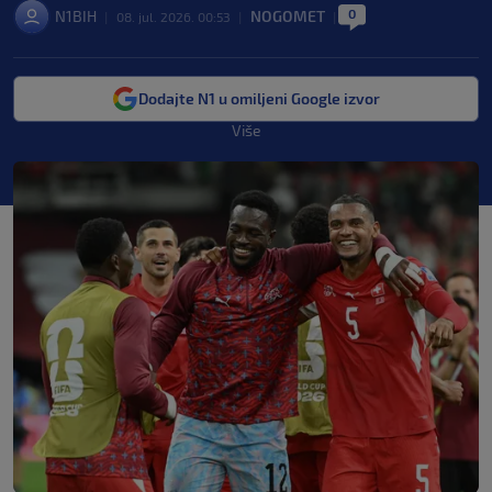
0
N1BIH
NOGOMET
|
08. jul. 2026. 00:53
|
|
Dodajte N1 u omiljeni Google izvor
Više