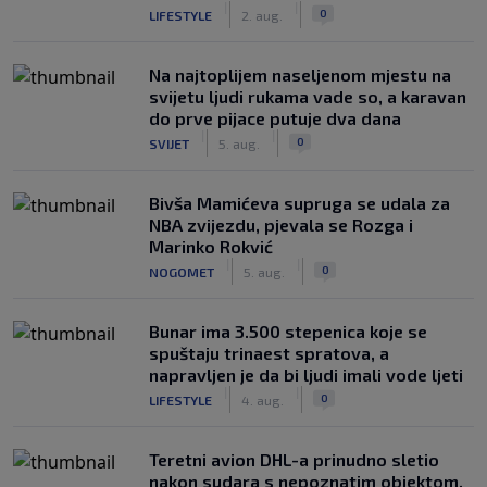
|
|
0
LIFESTYLE
2. aug.
Na najtoplijem naseljenom mjestu na
svijetu ljudi rukama vade so, a karavan
do prve pijace putuje dva dana
|
|
0
SVIJET
5. aug.
Bivša Mamićeva supruga se udala za
NBA zvijezdu, pjevala se Rozga i
Marinko Rokvić
|
|
0
NOGOMET
5. aug.
Bunar imа 3.500 stepenica koje se
spuštaju trinaest spratova, a
napravljen je da bi ljudi imali vode ljeti
|
|
0
LIFESTYLE
4. aug.
Teretni avion DHL-a prinudno sletio
nakon sudara s nepoznatim objektom,