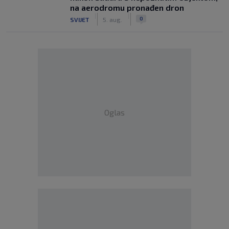
na aerodromu pronađen dron
|
|
0
SVIJET
5. aug.
Oglas