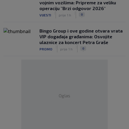
vojnim vozilima: Pripreme za veliku
operaciju "Brzi odgovor 2026"
|
|
0
VIJESTI
prije 1 h
Bingo Group i ove godine otvara vrata
VIP događaja građanima: Osvojite
ulaznice za koncert Petra Graše
|
|
0
PROMO
prije 1 h
Oglas