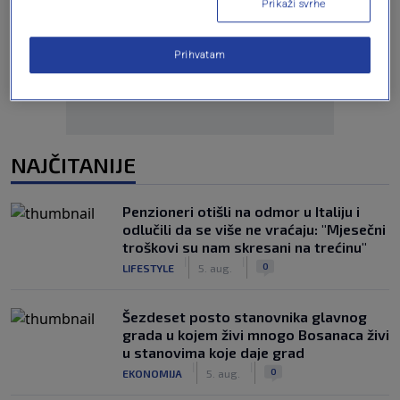
Prikaži svrhe
Oglas
Prihvatam
NAJČITANIJE
Penzioneri otišli na odmor u Italiju i
odlučili da se više ne vraćaju: "Mjesečni
troškovi su nam skresani na trećinu"
|
|
0
LIFESTYLE
5. aug.
Šezdeset posto stanovnika glavnog
grada u kojem živi mnogo Bosanaca živi
u stanovima koje daje grad
|
|
0
EKONOMIJA
5. aug.