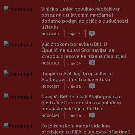
Vinicius Junior povukao neočekivan
potez na društvenim mrežama i
dodatno podgrijao priče o budućnosti
u Realu
|
|
0
NOGOMET
prije 1 h
Vučić tokom boravka u BiH: U
Čipuljićima su svi Srbi navijali za
Zvezdu, dresove Partizana nisu htjeli
|
|
0
NOGOMET
prije 2 h
Italijani otkrili koji broj će Kerim
Alajbegović nositi u Juventusu
|
|
0
NOGOMET
prije 3 h
Navijači BiH dočekali Alajbegovića u
Australiji: Dobrodošlica najmlađem
bosanskom kralju u Perthu
|
|
0
NOGOMET
prije 3 h
Ko je žena koju mnogi vide kao
predsjednicu FIFA-e umjesto Infantina?