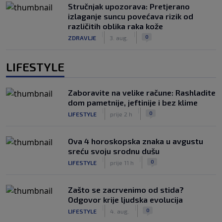
Stručnjak upozorava: Pretjerano
izlaganje suncu povećava rizik od
različitih oblika raka kože
|
|
0
ZDRAVLJE
3. aug.
LIFESTYLE
Zaboravite na velike račune: Rashladite
dom pametnije, jeftinije i bez klime
|
|
0
LIFESTYLE
prije 2 h
Ova 4 horoskopska znaka u avgustu
sreću svoju srodnu dušu
|
|
0
LIFESTYLE
prije 11 h
Zašto se zacrvenimo od stida?
Odgovor krije ljudska evolucija
|
|
0
LIFESTYLE
4. aug.