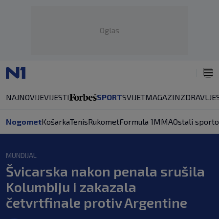
Oglas
NAJNOVIJE
VIJESTI
SPORT
SVIJET
MAGAZIN
ZDRAVLJE
Nogomet
Košarka
Tenis
Rukomet
Formula 1
MMA
Ostali sporto
MUNDIJAL
Švicarska nakon penala srušila
Kolumbiju i zakazala
četvrtfinale protiv Argentine