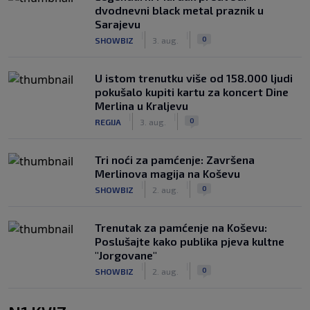
dvodnevni black metal praznik u
Sarajevu
|
|
0
SHOWBIZ
3. aug.
U istom trenutku više od 158.000 ljudi
pokušalo kupiti kartu za koncert Dine
Merlina u Kraljevu
|
|
0
REGIJA
3. aug.
Tri noći za pamćenje: Završena
Merlinova magija na Koševu
|
|
0
SHOWBIZ
2. aug.
Trenutak za pamćenje na Koševu:
Poslušajte kako publika pjeva kultne
"Jorgovane"
|
|
0
SHOWBIZ
2. aug.