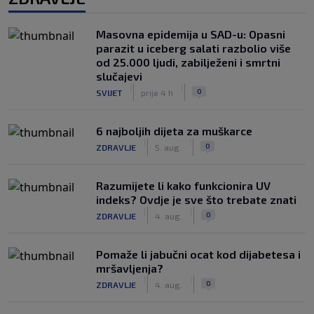
Masovna epidemija u SAD-u: Opasni
parazit u iceberg salati razbolio više
od 25.000 ljudi, zabilježeni i smrtni
slučajevi
|
|
0
SVIJET
prije 4 h
6 najboljih dijeta za muškarce
|
|
0
ZDRAVLJE
5. aug.
Razumijete li kako funkcionira UV
indeks? Ovdje je sve što trebate znati
|
|
0
ZDRAVLJE
4. aug.
Pomaže li jabučni ocat kod dijabetesa i
mršavljenja?
|
|
0
ZDRAVLJE
4. aug.