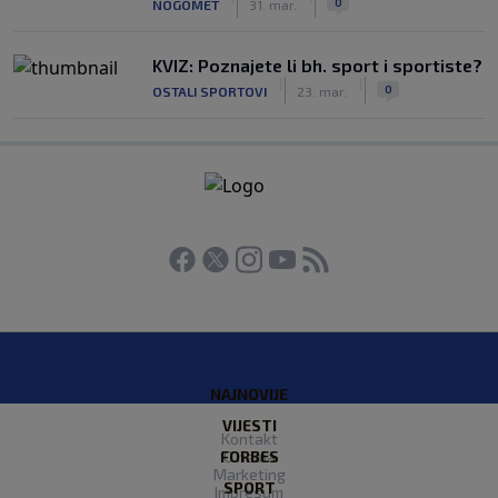
0
NOGOMET
31. mar.
KVIZ: Poznajete li bh. sport i sportiste?
|
|
0
OSTALI SPORTOVI
23. mar.
NAJNOVIJE
VIJESTI
Kontakt
FORBES
O nama
Marketing
SPORT
Impresum