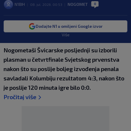
0
N1BIH
NOGOMET
|
08. jul. 2026. 00:53
|
|
Dodajte N1 u omiljeni Google izvor
Više
Nogometaši Švicarske posljednji su izborili
plasman u četvrtfinale Svjetskog prvenstva
nakon što su poslije boljeg izvođenja penala
savladali Kolumbiju rezultatom 4:3, nakon što
je poslije 120 minuta igre bilo 0:0.
Pročitaj više