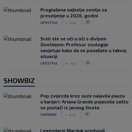
Proglašena najbolja zemlja za
preseljenje u 2026. godini
|
|
0
LIFESTYLE
4. aug.
Sreli ste se oči u oči s divljom
životinjom: Profesor zoologije
savjetuje kako da se ponašate u takvoj
situaciji
|
|
0
LIFESTYLE
4. aug.
SHOWBIZ
Pop zvijezda kroz suze najavila pauzu
u karijeri: Ariana Grande pojasnila zašto
se povlači iz javnog života
|
|
0
SHOWBIZ
4. aug.
Legendarni Marduk predvodi