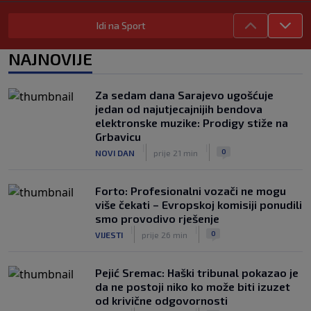
Uskoro mi mogla promijeniti svjetski
nogomet
Idi na Sport
|
|
0
NOGOMET
prije 3 h
NAJNOVIJE
FIFA se izvinila svim svojim članicama
zbog FFE projekta: Ali rukovodstvo i
dalje podržava Infantina
Za sedam dana Sarajevo ugošćuje
|
|
0
NOGOMET
prije 3 h
jedan od najutjecajnijih bendova
elektronske muzike: Prodigy stiže na
Lionel Messi postigao dva gola u
Grbavicu
pobjedi Inter Miamija i ispisao historiju
|
|
0
NOVI DAN
prije 21 min
Leagues Cupa (VIDEO)
|
|
0
NOGOMET
prije 3 h
Forto: Profesionalni vozači ne mogu
više čekati – Evropskoj komisiji ponudili
smo provodivo rješenje
|
|
0
VIJESTI
prije 26 min
Pejić Sremac: Haški tribunal pokazao je
da ne postoji niko ko može biti izuzet
od krivične odgovornosti