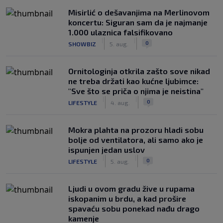
Misirlić o dešavanjima na Merlinovom
koncertu: Siguran sam da je najmanje
1.000 ulaznica falsifikovano
|
|
0
SHOWBIZ
5. aug.
Ornitologinja otkrila zašto sove nikad
ne treba držati kao kućne ljubimce:
"Sve što se priča o njima je neistina"
|
|
0
LIFESTYLE
4. aug.
Mokra plahta na prozoru hladi sobu
bolje od ventilatora, ali samo ako je
ispunjen jedan uslov
|
|
0
LIFESTYLE
5. aug.
Ljudi u ovom gradu žive u rupama
iskopanim u brdu, a kad prošire
spavaću sobu ponekad nađu drago
kamenje