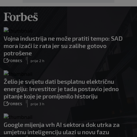
Vojna industrija ne može pratiti tempo: SAD
mora izaći iz rata jer su zalihe gotovo
potrošene
|
FORBES
prije 2 h
Želio je svijetu dati besplatnu električnu
energiju: Investitor je tada postavio jedno
pitanje koje je promijenilo historiju
|
FORBES
prije 3 h
Google mijenja vrh AI sektora dok utrka za
umjetnu inteligenciju ulazi u novu fazu