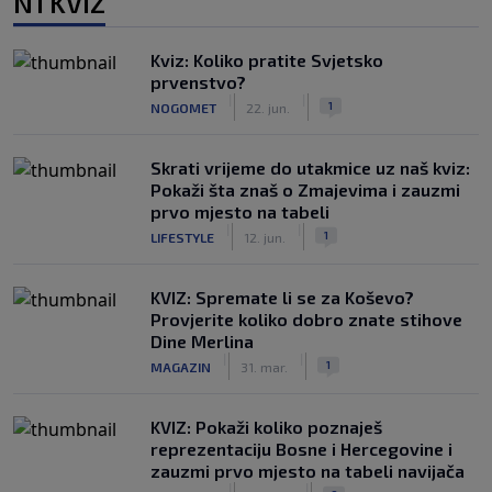
N1 KVIZ
Kviz: Koliko pratite Svjetsko
prvenstvo?
|
|
1
NOGOMET
22. jun.
Skrati vrijeme do utakmice uz naš kviz:
Pokaži šta znaš o Zmajevima i zauzmi
prvo mjesto na tabeli
|
|
1
LIFESTYLE
12. jun.
KVIZ: Spremate li se za Koševo?
Provjerite koliko dobro znate stihove
Dine Merlina
|
|
1
MAGAZIN
31. mar.
KVIZ: Pokaži koliko poznaješ
reprezentaciju Bosne i Hercegovine i
zauzmi prvo mjesto na tabeli navijača
|
|