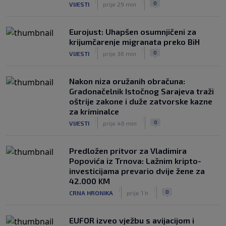
|
|
0
VIJESTI
prije 29 min
Eurojust: Uhapšen osumnjičeni za
krijumčarenje migranata preko BiH
|
|
0
VIJESTI
prije 36 min
Nakon niza oružanih obračuna:
Gradonačelnik Istočnog Sarajeva traži
oštrije zakone i duže zatvorske kazne
za kriminalce
|
|
0
VIJESTI
prije 46 min
Predložen pritvor za Vladimira
Popovića iz Trnova: Lažnim kripto-
investicijama prevario dvije žene za
42.000 KM
|
|
0
CRNA HRONIKA
prije 1 h
EUFOR izveo vježbu s avijacijom i