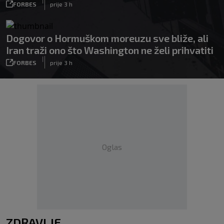
|
FORBES
prije 3 h
Dogovor o Hormuškom moreuzu sve bliže, ali
Iran traži ono što Washington ne želi prihvatiti
|
FORBES
prije 3 h
Oglas
ZDRAVLJE