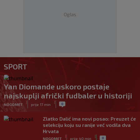
Oglas
SPORT
Yan Diomande uskoro postaje
najskuplji afrički fudbaler u historiji
|
|
0
NOGOMET
prije 17 min
Zlatko Dalić ima novi posao: Preuzet će
selekciju koju su ranije već vodila dva
Hrvata
|
|
0
NOGOMET
prije 40 min