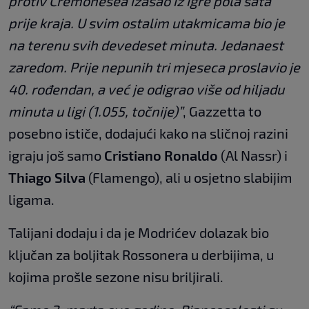
protiv Cremonesea izašao iz igre pola sata
prije kraja. U svim ostalim utakmicama bio je
na terenu svih devedeset minuta. Jedanaest
zaredom. Prije nepunih tri mjeseca proslavio je
40. rođendan, a već je odigrao više od hiljadu
minuta u ligi (1.055, točnije)”
, Gazzetta to
posebno ističe, dodajući kako na sličnoj razini
igraju još samo
Cristiano Ronaldo
(Al Nassr) i
Thiago Silva
(Flamengo), ali u osjetno slabijim
ligama.
Talijani dodaju i da je Modrićev dolazak bio
ključan za boljitak Rossonera u derbijima, u
kojima prošle sezone nisu briljirali.