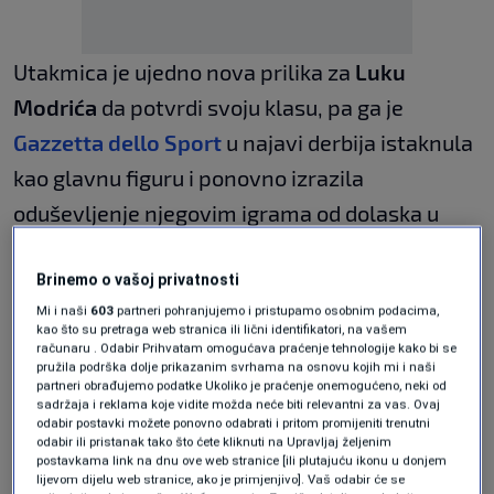
Utakmica je ujedno nova prilika za
Luku
Modrića
da potvrdi svoju klasu, pa ga je
Gazzetta dello Sport
u najavi derbija istaknula
kao glavnu figuru i ponovno izrazila
oduševljenje njegovim igrama od dolaska u
Milan
.
Brinemo o vašoj privatnosti
“AC Milan sanja o Scudettu,
Mi i naši
603
partneri pohranjujemo i pristupamo osobnim podacima,
Modrić nikad ne staje: nema
kao što su pretraga web stranica ili lični identifikatori, na vašem
računaru . Odabir Prihvatam omogućava praćenje tehnologije kako bi se
pružila podrška dolje prikazanim svrhama na osnovu kojih mi i naši
nikoga kao što je on u
partneri obrađujemo podatke Ukoliko je praćenje onemogućeno, neki od
sadržaja i reklama koje vidite možda neće biti relevantni za vas. Ovaj
Europi”
odabir postavki možete ponovno odabrati i pritom promijeniti trenutni
odabir ili pristanak tako što ćete kliknuti na Upravljaj željenim
postavkama link na dnu ove web stranice [ili plutajuću ikonu u donjem
“Luka zna kako to napraviti. Jer je u svojoj
lijevom dijelu web stranice, ako je primjenjivo]. Vaš odabir će se