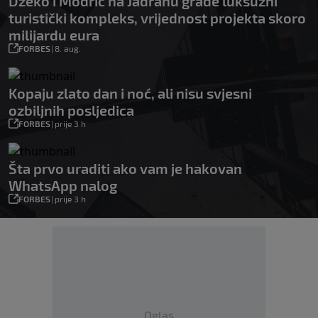
Džeko i Modrić na Jadranu grade luksuzni
turistički kompleks, vrijednost projekta skoro
milijardu eura
FORBES
|
8. aug.
Kopaju zlato dan i noć, ali nisu svjesni
ozbiljnih posljedica
FORBES
|
prije 3 h
Šta prvo uraditi ako vam je hakovan
WhatsApp nalog
FORBES
|
prije 3 h
Oglas