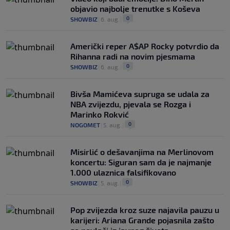
objavio najbolje trenutke s Koševa
0
SHOWBIZ
|
6. aug.
|
Američki reper A$AP Rocky potvrdio da
Rihanna radi na novim pjesmama
0
SHOWBIZ
|
6. aug.
|
Bivša Mamićeva supruga se udala za
NBA zvijezdu, pjevala se Rozga i
Marinko Rokvić
0
NOGOMET
|
5. aug.
|
Misirlić o dešavanjima na Merlinovom
koncertu: Siguran sam da je najmanje
1.000 ulaznica falsifikovano
0
SHOWBIZ
|
5. aug.
|
Pop zvijezda kroz suze najavila pauzu u
karijeri: Ariana Grande pojasnila zašto