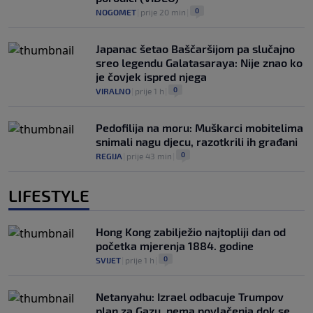
0
NOGOMET
|
prije 20 min
|
Japanac šetao Baščaršijom pa slučajno
sreo legendu Galatasaraya: Nije znao ko
je čovjek ispred njega
0
VIRALNO
|
prije 1 h
|
Pedofilija na moru: Muškarci mobitelima
snimali nagu djecu, razotkrili ih građani
0
REGIJA
|
prije 43 min
|
LIFESTYLE
Hong Kong zabilježio najtopliji dan od
početka mjerenja 1884. godine
0
SVIJET
|
prije 1 h
|
Netanyahu: Izrael odbacuje Trumpov
plan za Gazu, nema povlačenja dok se