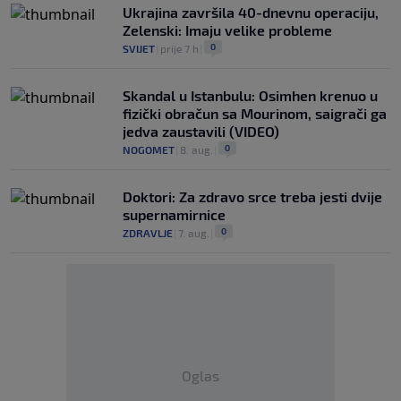
Ukrajina završila 40-dnevnu operaciju,
Zelenski: Imaju velike probleme
0
SVIJET
|
prije 7 h
|
Skandal u Istanbulu: Osimhen krenuo u
fizički obračun sa Mourinom, saigrači ga
jedva zaustavili (VIDEO)
0
NOGOMET
|
8. aug.
|
Doktori: Za zdravo srce treba jesti dvije
supernamirnice
0
ZDRAVLJE
|
7. aug.
|
Oglas