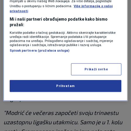
mijenjati u okviru našeg Wеб локација. Za više detalja, pogledajte
karijeri osvojio sve što se može osvojiti i
Uredbu o postupanju s ličnim podacima.
Više informacija o vašoj
privatnosti
naviknut je na vrh tabele. Lukine se noge neće
Mi i naši partneri obrađujemo podatke kako bismo
tresti jer je već pokazao da zna kako ih koristiti,
pružali:
i to na veliki način – ne samo kako bi stvarao
Koristite podatke o tačnoj geolokaciji. Aktivno skenirajte karakteristike
uređaja radi identifikacije. Spremanje podataka i/ili pristupanje
nogomet, već i kako bi pomogao timu kada nije
podacima na uređaju. Prilagođeno oglašavanje i sadržaj, mjerenje
oglašavanja i sadržaja, istraživanje publike i razvoj usluga.
u posjedu, svojim intervencijama kao vezni
Spisak partnera (pružalaca usluga)
igrač”,
piše Gazzetta u tekstu u kojem već u
naslovu napominju kako “nema niti koga poput
Prikaži svrhe
Modrića u Europi”, piše
Gazzetta
u svom
Prihvatam
tekstu, a onda spominje Modrićevu
dugovječnost:
“Modrić će večeras započeti svoju trinaestu
uzastopnu ligašku utakmicu. Samo je u 1. kolu