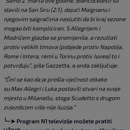
“Samo 2. marta ove godine, Biancocelesti su
slavili na San Siru (2:1), dajući Maignanu i
njegovim saigračima naslutiti da bi kraj sezone
mogao biti kompliciran. S Allegrijem i
Modrićem glazba se promijenila, a rezultati
protiv velikih timova (pobjede protiv Napolija,
Rome i Intera, remi u Torinu protiv Juvea) to i
potvrđuju”
, piše Gazzetta, a onda zaključuje:
“Čini se kao da je prošla vječnost otkako
su Max Allegri i Luka postavili stvari na svoje
mjesto u Milanellu, stoga Scudetto s drugom
zvjezdicom više nije iluzija.”
╰┈➤ Program N1 televizije možete pratiti