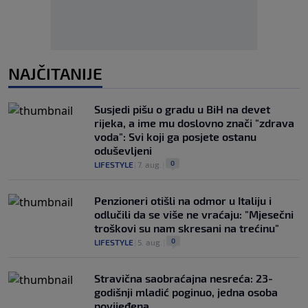
NAJČITANIJE
Susjedi pišu o gradu u BiH na devet
rijeka, a ime mu doslovno znači "zdrava
voda": Svi koji ga posjete ostanu
oduševljeni
0
LIFESTYLE
|
7. aug.
|
Penzioneri otišli na odmor u Italiju i
odlučili da se više ne vraćaju: "Mjesečni
troškovi su nam skresani na trećinu"
0
LIFESTYLE
|
5. aug.
|
Stravična saobraćajna nesreća: 23-
godišnji mladić poginuo, jedna osoba
povijeđena