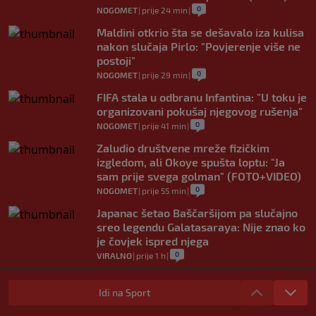
0
NOGOMET
|
prije 24 min
|
Maldini otkrio šta se dešavalo iza kulisa
nakon slučaja Pirlo: "Povjerenje više ne
postoji"
0
NOGOMET
|
prije 29 min
|
FIFA stala u odbranu Infantina: "U toku je
organizovani pokušaj njegovog rušenja"
0
NOGOMET
|
prije 41 min
|
Zaludio društvene mreže fizičkim
izgledom, ali Okoye spušta loptu: "Ja
sam prije svega golman" (FOTO+VIDEO)
0
NOGOMET
|
prije 55 min
|
Japanac šetao Baščaršijom pa slučajno
sreo legendu Galatasaraya: Nije znao ko
je čovjek ispred njega
0
VIRALNO
|
prije 1 h
|
Modrić bi mogao dobiti neočekivanu
ulogu u Milanu: Gazzetta nagovijestila
Idi na Sport
veliki potez