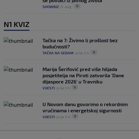
se povlači iz javnog života
0
SHOWBIZ
|
4. aug.
|
N1 KVIZ
Tačka na 7: Živimo li prošlost bez
budućnosti?
0
TAČKA NA SEDAM
|
prije 2 h
|
Marija Šerifović pred više hiljada
posjetitelja na Piroti zatvorila 'Dane
dijaspore 2026' u Travniku
0
VIJESTI
|
prije 5 h
|
U Novom danu govorimo o rekordnim
vrućinama i energetskoj sigurnosti
0
VIJESTI
|
prije 3 h
|