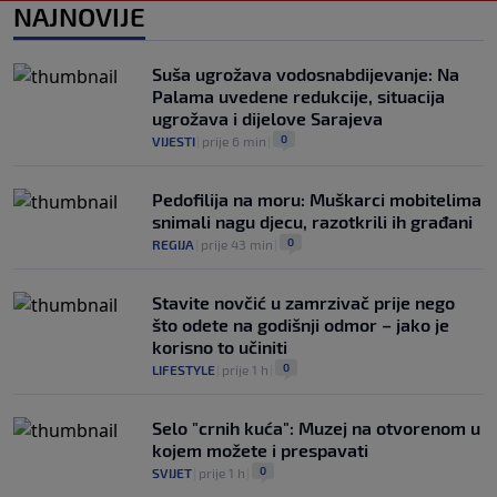
0
NOGOMET
|
prije 5 h
|
NAJNOVIJE
"Peković je imao 140 kila, nisam mogao
to da ga pitam": Luda priča NBA zvijezde,
Suša ugrožava vodosnabdijevanje: Na
htio je samo jednu stvar
Palama uvedene redukcije, situacija
0
KOŠARKA
|
prije 6 h
|
ugrožava i dijelove Sarajeva
0
VIJESTI
|
prije 6 min
|
Pedofilija na moru: Muškarci mobitelima
snimali nagu djecu, razotkrili ih građani
0
REGIJA
|
prije 43 min
|
Stavite novčić u zamrzivač prije nego
što odete na godišnji odmor – jako je
korisno to učiniti
0
LIFESTYLE
|
prije 1 h
|
Selo "crnih kuća": Muzej na otvorenom u
kojem možete i prespavati
0
SVIJET
|
prije 1 h
|