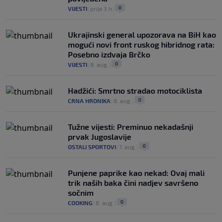
0
VIJESTI
|
prije 3 h
|
Ukrajinski general upozorava na BiH kao
mogući novi front ruskog hibridnog rata:
Posebno izdvaja Brčko
0
VIJESTI
|
8. aug.
|
Hadžići: Smrtno stradao motociklista
0
CRNA HRONIKA
|
8. aug.
|
Tužne vijesti: Preminuo nekadašnji
prvak Jugoslavije
0
OSTALI SPORTOVI
|
7. aug.
|
Punjene paprike kao nekad: Ovaj mali
trik naših baka čini nadjev savršeno
sočnim
0
COOKING
|
8. aug.
|