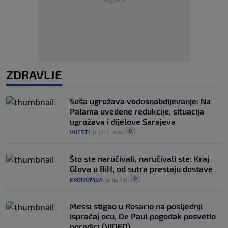
ZDRAVLJE
Suša ugrožava vodosnabdijevanje: Na
Palama uvedene redukcije, situacija
ugrožava i dijelove Sarajeva
0
VIJESTI
|
prije 6 min
|
Što ste naručivali, naručivali ste: Kraj
Glova u BiH, od sutra prestaju dostave
0
EKONOMIJA
|
prije 1 h
|
Messi stigao u Rosario na posljednji
ispraćaj ocu, De Paul pogodak posvetio
porodici (VIDEO)