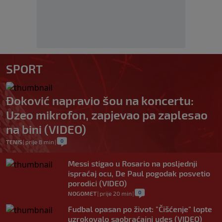
SPORT
Đoković napravio šou na koncertu:
Uzeo mikrofon, zapjevao pa zaplesao
na bini (VIDEO)
0
TENIS
|
prije 8 min
|
Messi stigao u Rosario na posljednji
ispraćaj ocu, De Paul pogodak posvetio
porodici (VIDEO)
0
NOGOMET
|
prije 20 min
|
Fudbal opasan po život: "Čišćenje" lopte
uzrokovalo saobraćajni udes (VIDEO)