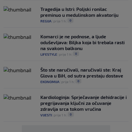
Tragedija u Istri: Poljski ronilac
preminuo u medulinskom akvatoriju
0
REGIJA
|
prije 1 h
|
Komarci je ne podnose, a ljude
oduševljava: Biljka koja bi trebala rasti
na svakom balkonu
0
LIFESTYLE
|
prije 1 h
|
Što ste naručivali, naručivali ste: Kraj
Glova u BiH, od sutra prestaju dostave
0
EKONOMIJA
|
prije 1 h
|
Kardiologinja: Sprječavanje dehidracije i
pregrijavanja ključni za očuvanje
zdravlja srca tokom vrućina
0
VIJESTI
|
prije 1 h
|