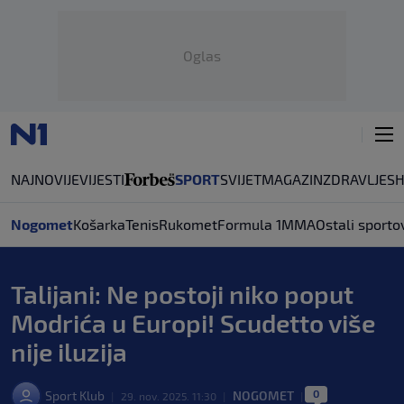
Oglas
NAJNOVIJE
VIJESTI
SPORT
SVIJET
MAGAZIN
ZDRAVLJE
S
Nogomet
Košarka
Tenis
Rukomet
Formula 1
MMA
Ostali sporto
Talijani: Ne postoji niko poput
Modrića u Europi! Scudetto više
nije iluzija
0
Sport Klub
NOGOMET
|
29. nov. 2025. 11:30
|
|