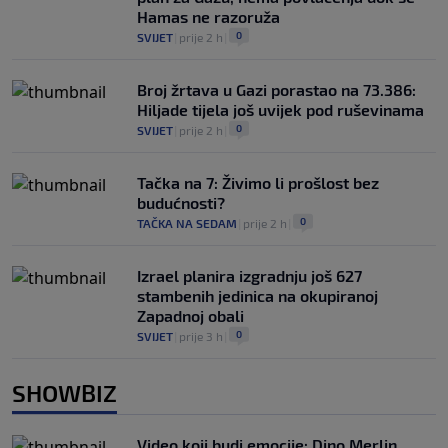
Hamas ne razoruža
0
SVIJET
|
prije 2 h
|
Broj žrtava u Gazi porastao na 73.386:
Hiljade tijela još uvijek pod ruševinama
0
SVIJET
|
prije 2 h
|
Tačka na 7: Živimo li prošlost bez
budućnosti?
0
TAČKA NA SEDAM
|
prije 2 h
|
Izrael planira izgradnju još 627
stambenih jedinica na okupiranoj
Zapadnoj obali
0
SVIJET
|
prije 3 h
|
SHOWBIZ
Video koji budi emocije: Dino Merlin