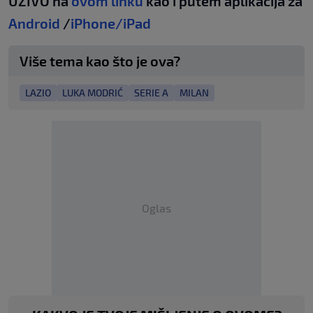
UŽIVO na
ovom linku
kao i putem aplikacija za
Android
/
iPhone/iPad
Više tema kao što je ova?
LAZIO
LUKA MODRIĆ
SERIE A
MILAN
Oglas