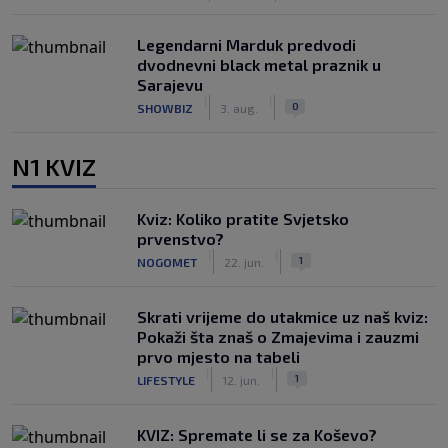
Legendarni Marduk predvodi
dvodnevni black metal praznik u
Sarajevu
|
|
0
SHOWBIZ
3. aug.
N1 KVIZ
Kviz: Koliko pratite Svjetsko
prvenstvo?
|
|
1
NOGOMET
22. jun.
Skrati vrijeme do utakmice uz naš kviz:
Pokaži šta znaš o Zmajevima i zauzmi
prvo mjesto na tabeli
|
|
1
LIFESTYLE
12. jun.
KVIZ: Spremate li se za Koševo?