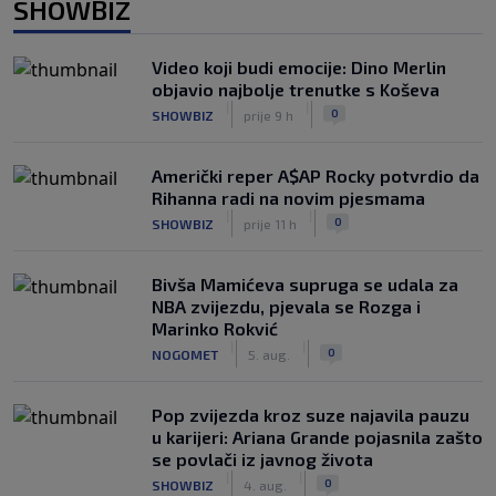
SHOWBIZ
Video koji budi emocije: Dino Merlin
objavio najbolje trenutke s Koševa
|
|
0
SHOWBIZ
prije 9 h
Američki reper A$AP Rocky potvrdio da
Rihanna radi na novim pjesmama
|
|
0
SHOWBIZ
prije 11 h
Bivša Mamićeva supruga se udala za
NBA zvijezdu, pjevala se Rozga i
Marinko Rokvić
|
|
0
NOGOMET
5. aug.
Pop zvijezda kroz suze najavila pauzu
u karijeri: Ariana Grande pojasnila zašto
se povlači iz javnog života
|
|
0
SHOWBIZ
4. aug.