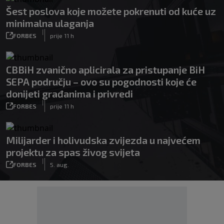
Šest poslova koje možete pokrenuti od kuće uz
minimalna ulaganja
|
FORBES
prije 11 h
CBBiH zvanično aplicirala za pristupanje BiH
SEPA području – ovo su pogodnosti koje će
donijeti građanima i privredi
|
FORBES
prije 11 h
Milijarder i holivudska zvijezda u najvećem
projektu za spas živog svijeta
|
FORBES
5. aug.