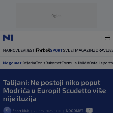
Oglas
NAJNOVIJE
VIJESTI
SPORT
SVIJET
MAGAZIN
ZDRAVLJE
Nogomet
Košarka
Tenis
Rukomet
Formula 1
MMA
Ostali sporto
Talijani: Ne postoji niko poput
Modrića u Europi! Scudetto više
nije iluzija
0
Sport Klub
NOGOMET
|
29. nov. 2025. 11:30
|
|