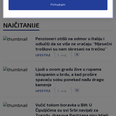
Prihvatam
NAJČITANIJE
Penzioneri otišli na odmor u Italiju i
odlučili da se više ne vraćaju: "Mjesečni
troškovi su nam skresani na trećinu"
|
|
0
LIFESTYLE
5. aug.
Ljudi u ovom gradu žive u rupama
iskopanim u brdu, a kad prošire
spavaću sobu ponekad nađu drago
kamenje
|
|
0
LIFESTYLE
2. aug.
Vučić tokom boravka u BiH: U
Čipuljićima su svi Srbi navijali za
Zvezdu, dresove Partizana nisu htjeli