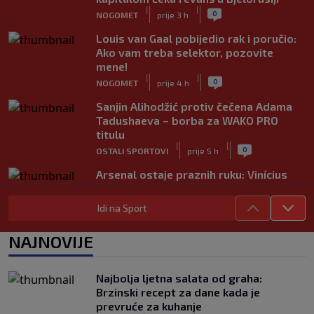
|
|
0
NOGOMET
prije 3 h
Louis van Gaal pobijedio rak i poručio:
Ako vam treba selektor, pozovite
mene!
|
|
0
NOGOMET
prije 4 h
Sanjin Alihodžić protiv čečena Adama
Tadushaeva – borba za WAKO PRO
titulu
|
|
0
OSTALI SPORTOVI
prije 5 h
Arsenal ostaje praznih ruku: Vinícius
Júnior i Real Madrid postigli dogovor
|
|
0
NOGOMET
prije 5 h
Idi na Sport
Slavni klub potresa kriza: Kultni
NAJNOVIJE
stadion u Italiji bit će prazan na
početku sezone, navijači objavili rat
upravi
Najbolja ljetna salata od graha:
|
|
0
NOGOMET
prije 5 h
Brzinski recept za dane kada je
prevruće za kuhanje
Izvinjenje s elementima prijetnje i