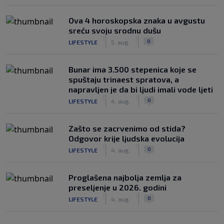
Ova 4 horoskopska znaka u avgustu
sreću svoju srodnu dušu
|
|
0
LIFESTYLE
5. aug.
Bunar imа 3.500 stepenica koje se
spuštaju trinaest spratova, a
napravljen je da bi ljudi imali vode ljeti
|
|
0
LIFESTYLE
4. aug.
Zašto se zacrvenimo od stida?
Odgovor krije ljudska evolucija
|
|
0
LIFESTYLE
4. aug.
Proglašena najbolja zemlja za
preseljenje u 2026. godini
|
|
0
LIFESTYLE
4. aug.