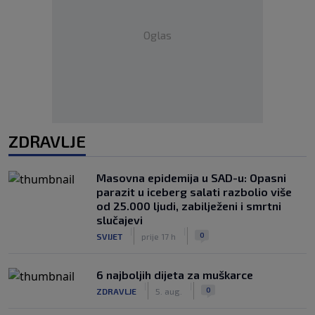
Oglas
ZDRAVLJE
Masovna epidemija u SAD-u: Opasni
parazit u iceberg salati razbolio više
od 25.000 ljudi, zabilježeni i smrtni
slučajevi
|
|
0
SVIJET
prije 17 h
6 najboljih dijeta za muškarce
|
|
0
ZDRAVLJE
5. aug.