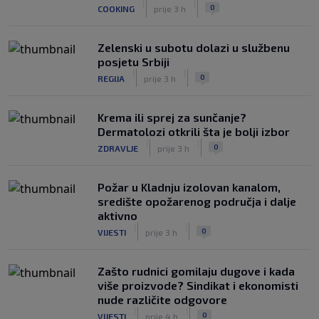
|
|
0
COOKING
prije 3 h
„gomila slabića“ u UEFA-i
|
|
0
NOGOMET
prije 6 h
Zelenski u subotu dolazi u službenu
posjetu Srbiji
|
|
0
REGIJA
prije 3 h
Krema ili sprej za sunčanje?
Dermatolozi otkrili šta je bolji izbor
|
|
0
ZDRAVLJE
prije 3 h
Požar u Kladnju izolovan kanalom,
središte opožarenog područja i dalje
aktivno
|
|
0
VIJESTI
prije 3 h
Zašto rudnici gomilaju dugove i kada
više proizvode? Sindikat i ekonomisti
nude različite odgovore
|
|
0
VIJESTI
prije 4 h