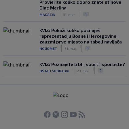
Provjerite koliko dobro znate stihove
Dine Merlina
|
|
1
MAGAZIN
31. mar.
KVIZ: Pokaži koliko poznaješ
reprezentaciju Bosne i Hercegovine i
zauzmi prvo mjesto na tabeli navijača
|
|
0
NOGOMET
31. mar.
KVIZ: Poznajete li bh. sport i sportiste?
|
|
0
OSTALI SPORTOVI
23. mar.