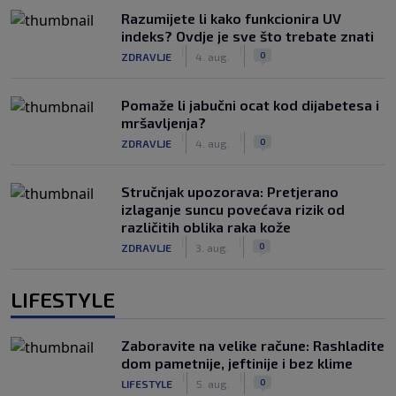
Razumijete li kako funkcionira UV
indeks? Ovdje je sve što trebate znati
|
|
0
ZDRAVLJE
4. aug.
Pomaže li jabučni ocat kod dijabetesa i
mršavljenja?
|
|
0
ZDRAVLJE
4. aug.
Stručnjak upozorava: Pretjerano
izlaganje suncu povećava rizik od
različitih oblika raka kože
|
|
0
ZDRAVLJE
3. aug.
LIFESTYLE
Zaboravite na velike račune: Rashladite
dom pametnije, jeftinije i bez klime
|
|
0
LIFESTYLE
5. aug.