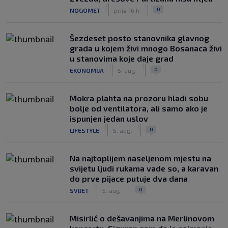
|
|
0
NOGOMET
prije 16 h
Šezdeset posto stanovnika glavnog
grada u kojem živi mnogo Bosanaca živi
u stanovima koje daje grad
|
|
0
EKONOMIJA
5. aug.
Mokra plahta na prozoru hladi sobu
bolje od ventilatora, ali samo ako je
ispunjen jedan uslov
|
|
0
LIFESTYLE
5. aug.
Na najtoplijem naseljenom mjestu na
svijetu ljudi rukama vade so, a karavan
do prve pijace putuje dva dana
|
|
0
SVIJET
5. aug.
Misirlić o dešavanjima na Merlinovom