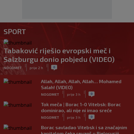
SPORT
Tabaković riješio evropski meč i
Salzburgu donio pobjedu (VIDEO)
|
|
0
NOGOMET
prije 2 h
Allah, Allah, Allah, Allah… Mohamed
Salah! (VIDEO)
|
|
0
NOGOMET
prije 3 h
Tok meča | Borac 1-0 Vitebsk: Borac
dominirao, ali nije ni imao sreće
|
|
0
NOGOMET
prije 3 h
Borac savladao Vitebsk i sa značajnim
kapitalom čeka revanš u Bjelorusiji