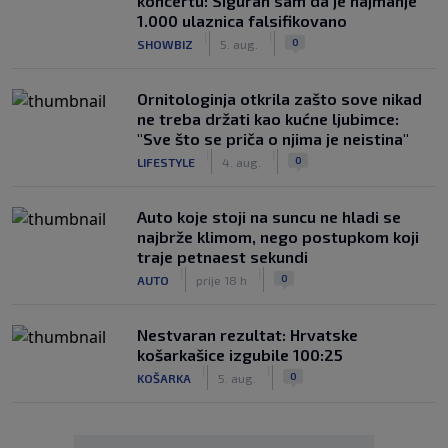
koncertu: Siguran sam da je najmanje
1.000 ulaznica falsifikovano
|
|
0
SHOWBIZ
5. aug.
Ornitologinja otkrila zašto sove nikad
ne treba držati kao kućne ljubimce:
"Sve što se priča o njima je neistina"
|
|
0
LIFESTYLE
4. aug.
Auto koje stoji na suncu ne hladi se
najbrže klimom, nego postupkom koji
traje petnaest sekundi
|
|
0
AUTO
prije 18 h
Nestvaran rezultat: Hrvatske
košarkašice izgubile 100:25
|
|
0
KOŠARKA
5. aug.