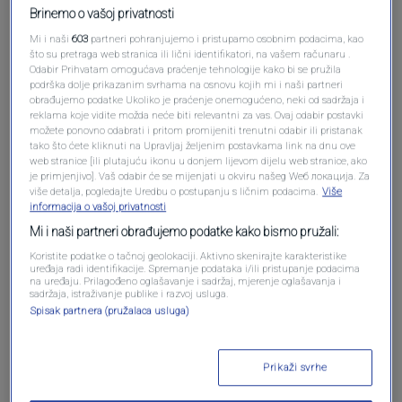
Brinemo o vašoj privatnosti
Mi i naši
603
partneri pohranjujemo i pristupamo osobnim podacima, kao
što su pretraga web stranica ili lični identifikatori, na vašem računaru .
Odabir Prihvatam omogućava praćenje tehnologije kako bi se pružila
podrška dolje prikazanim svrhama na osnovu kojih mi i naši partneri
obrađujemo podatke Ukoliko je praćenje onemogućeno, neki od sadržaja i
reklama koje vidite možda neće biti relevantni za vas. Ovaj odabir postavki
Oglas
možete ponovno odabrati i pritom promijeniti trenutni odabir ili pristanak
tako što ćete kliknuti na Upravljaj željenim postavkama link na dnu ove
web stranice [ili plutajuću ikonu u donjem lijevom dijelu web stranice, ako
je primjenjivo]. Vaš odabir će se mijenjati u okviru našeg Wеб локација. Za
više detalja, pogledajte Uredbu o postupanju s ličnim podacima.
Više
informacija o vašoj privatnosti
Mi i naši partneri obrađujemo podatke kako bismo pružali:
Koristite podatke o tačnoj geolokaciji. Aktivno skenirajte karakteristike
uređaja radi identifikacije. Spremanje podataka i/ili pristupanje podacima
na uređaju. Prilagođeno oglašavanje i sadržaj, mjerenje oglašavanja i
sadržaja, istraživanje publike i razvoj usluga.
Spisak partnera (pružalaca usluga)
Oglas
Prikaži svrhe