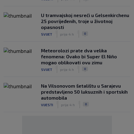
U tramvajskoj nesreći u Gelsenkirchenu
25 povrijeđenih, troje u životnoj
opasnosti
|
|
0
SVIJET
prije 4 h
Meteorolozi prate dva velika
fenomena: Ovako bi Super El Niño
mogao oblikovati ovu zimu
|
|
0
SVIJET
prije 4 h
Na Vilsonovom šetalištu u Sarajevu
predstavljeno 50 luksuznih i sportskih
automobila
|
|
0
VIJESTI
prije 4 h