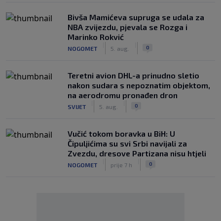
Bivša Mamićeva supruga se udala za
NBA zvijezdu, pjevala se Rozga i
Marinko Rokvić
|
|
0
NOGOMET
5. aug.
Teretni avion DHL-a prinudno sletio
nakon sudara s nepoznatim objektom,
na aerodromu pronađen dron
|
|
0
SVIJET
5. aug.
Vučić tokom boravka u BiH: U
Čipuljićima su svi Srbi navijali za
Zvezdu, dresove Partizana nisu htjeli
|
|
0
NOGOMET
prije 7 h