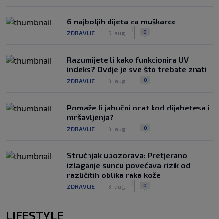
6 najboljih dijeta za muškarce
|
|
0
ZDRAVLJE
5. aug.
Razumijete li kako funkcionira UV
indeks? Ovdje je sve što trebate znati
|
|
0
ZDRAVLJE
4. aug.
Pomaže li jabučni ocat kod dijabetesa i
mršavljenja?
|
|
0
ZDRAVLJE
4. aug.
Stručnjak upozorava: Pretjerano
izlaganje suncu povećava rizik od
različitih oblika raka kože
|
|
0
ZDRAVLJE
3. aug.
LIFESTYLE