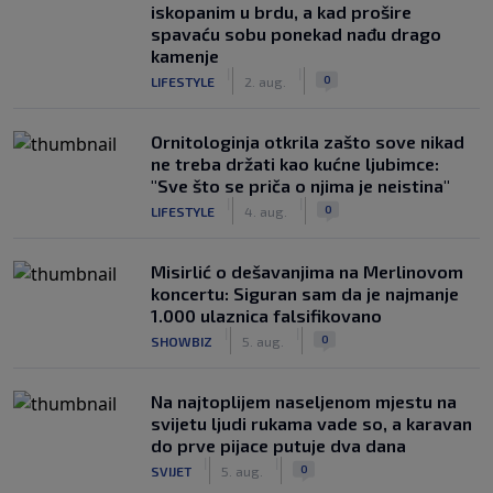
iskopanim u brdu, a kad prošire
spavaću sobu ponekad nađu drago
kamenje
|
|
0
LIFESTYLE
2. aug.
Ornitologinja otkrila zašto sove nikad
ne treba držati kao kućne ljubimce:
"Sve što se priča o njima je neistina"
|
|
0
LIFESTYLE
4. aug.
Misirlić o dešavanjima na Merlinovom
koncertu: Siguran sam da je najmanje
1.000 ulaznica falsifikovano
|
|
0
SHOWBIZ
5. aug.
Na najtoplijem naseljenom mjestu na
svijetu ljudi rukama vade so, a karavan
do prve pijace putuje dva dana
|
|
0
SVIJET
5. aug.