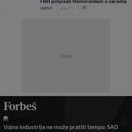
FBiH potpisali Memorandum o saradnji
|
|
0
VIJESTI
prije 2 h
Oglas
Vojna industrija ne može pratiti tempo: SAD