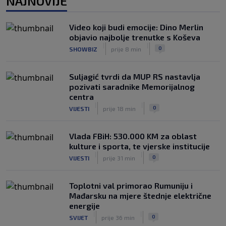
NAJNOVIJE
0
NOGOMET
prije 2 h
Evo šta Sabalenka misli o testiranju
Video koji budi emocije: Dino Merlin
pola u ženskom tenisu
objavio najbolje trenutke s Koševa
|
|
0
TENIS
prije 2 h
|
|
0
SHOWBIZ
prije 8 min
Suljagić tvrdi da MUP RS nastavlja
pozivati saradnike Memorijalnog
centra
|
|
0
VIJESTI
prije 18 min
Vlada FBiH: 530.000 KM za oblast
kulture i sporta, te vjerske institucije
|
|
0
VIJESTI
prije 31 min
Toplotni val primorao Rumuniju i
Mađarsku na mjere štednje električne
energije
|
|
0
SVIJET
prije 36 min