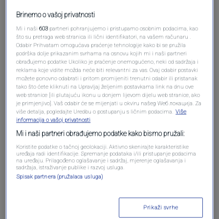
Brinemo o vašoj privatnosti
Mi i naši
603
partneri pohranjujemo i pristupamo osobnim podacima, kao
Oglas
što su pretraga web stranica ili lični identifikatori, na vašem računaru .
Odabir Prihvatam omogućava praćenje tehnologije kako bi se pružila
podrška dolje prikazanim svrhama na osnovu kojih mi i naši partneri
obrađujemo podatke Ukoliko je praćenje onemogućeno, neki od sadržaja i
reklama koje vidite možda neće biti relevantni za vas. Ovaj odabir postavki
možete ponovno odabrati i pritom promijeniti trenutni odabir ili pristanak
tako što ćete kliknuti na Upravljaj željenim postavkama link na dnu ove
web stranice [ili plutajuću ikonu u donjem lijevom dijelu web stranice, ako
je primjenjivo]. Vaš odabir će se mijenjati u okviru našeg Wеб локација. Za
više detalja, pogledajte Uredbu o postupanju s ličnim podacima.
Više
informacija o vašoj privatnosti
Mi i naši partneri obrađujemo podatke kako bismo pružali:
Koristite podatke o tačnoj geolokaciji. Aktivno skenirajte karakteristike
uređaja radi identifikacije. Spremanje podataka i/ili pristupanje podacima
Oglas
na uređaju. Prilagođeno oglašavanje i sadržaj, mjerenje oglašavanja i
sadržaja, istraživanje publike i razvoj usluga.
Spisak partnera (pružalaca usluga)
Prikaži svrhe