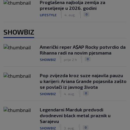
Proglašena najbolja zemlja za
preseljenje u 2026. godini
|
|
0
LIFESTYLE
4. aug.
SHOWBIZ
Američki reper A$AP Rocky potvrdio da
Rihanna radi na novim pjesmama
|
|
0
SHOWBIZ
prije 2 h
Pop zvijezda kroz suze najavila pauzu
u karijeri: Ariana Grande pojasnila zašto
se povlači iz javnog života
|
|
0
SHOWBIZ
4. aug.
Legendarni Marduk predvodi
dvodnevni black metal praznik u
Sarajevu
|
|
0
SHOWBIZ
3. aug.