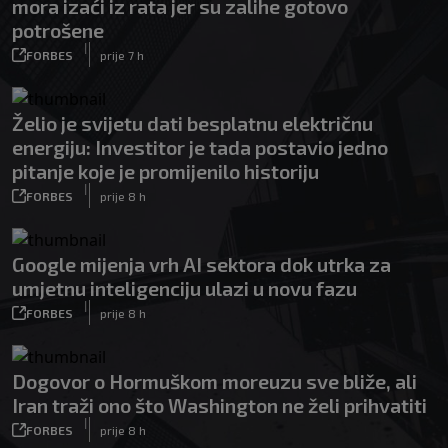
mora izaći iz rata jer su zalihe gotovo
potrošene
|
FORBES
prije 7 h
Želio je svijetu dati besplatnu električnu
energiju: Investitor je tada postavio jedno
pitanje koje je promijenilo historiju
|
FORBES
prije 8 h
Google mijenja vrh AI sektora dok utrka za
umjetnu inteligenciju ulazi u novu fazu
|
FORBES
prije 8 h
Dogovor o Hormuškom moreuzu sve bliže, ali
Iran traži ono što Washington ne želi prihvatiti
|
FORBES
prije 8 h