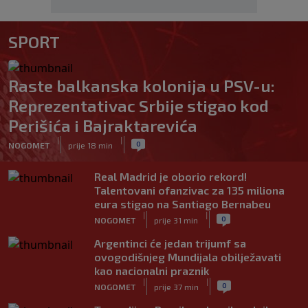
SPORT
Raste balkanska kolonija u PSV-u:
Reprezentativac Srbije stigao kod
Perišića i Bajraktarevića
|
|
0
NOGOMET
prije 18 min
Real Madrid je oborio rekord!
Talentovani ofanzivac za 135 miliona
eura stigao na Santiago Bernabeu
|
|
0
NOGOMET
prije 31 min
Argentinci će jedan trijumf sa
ovogodišnjeg Mundijala obilježavati
kao nacionalni praznik
|
|
0
NOGOMET
prije 37 min