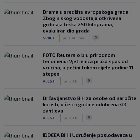
Drama u središtu evropskoga grada:
Zbog niskog vodostaja otkrivena
grdosija teška 250 kilograma,
evakuiran dio grada
|
|
0
SVIJET
prije 40 min
FOTO Reuters o bh. prirodnom
fenomenu: Vjetrenica pruža spas od
vrućina, u pećini tokom cijele godine 11
stepeni
|
|
0
VIJESTI
prije 1 h
Državljanstvo BiH za osobe od naročite
koristi, u četiri godine odobrena 43
zahtjeva
|
|
0
VIJESTI
prije 1 h
IDDEEA BiH i Udruženje poslodavaca u