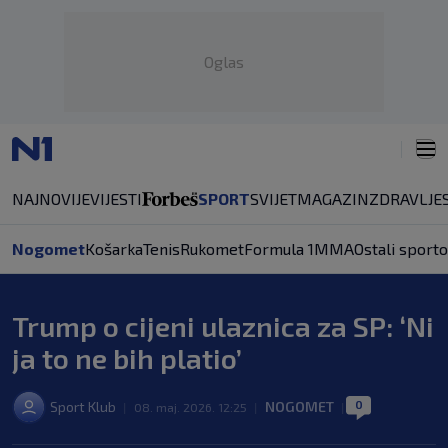
Oglas
NAJNOVIJE
VIJESTI
SPORT
SVIJET
MAGAZIN
ZDRAVLJE
Nogomet
Košarka
Tenis
Rukomet
Formula 1
MMA
Ostali sporto
Trump o cijeni ulaznica za SP: ‘Ni
ja to ne bih platio’
0
Sport Klub
NOGOMET
|
08. maj. 2026. 12:25
|
|