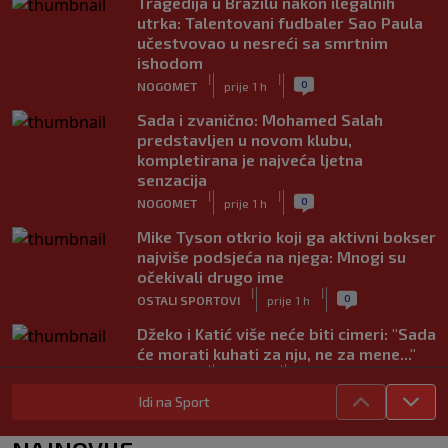
Tragedija u Brazilu nakon ilegalnih
utrka: Talentovani fudbaler Sao Paula
učestvovao u nesreći sa smrtnim
ishodom
|
|
0
NOGOMET
prije 1 h
Sada i zvanično: Mohamed Salah
predstavljen u novom klubu,
kompletirana je najveća ljetna
senzacija
|
|
0
NOGOMET
prije 1 h
Mike Tyson otkrio koji ga aktivni bokser
najviše podsjeća na njega: Mnogi su
očekivali drugo ime
|
|
0
OSTALI SPORTOVI
prije 1 h
Džeko i Katić više neće biti cimeri: "Sada
će morati kuhati za nju, ne za mene..."
|
|
0
NOGOMET
prije 2 h
Idi na Sport
Vodstvo FIFA-e priznalo pogreške, evo
kakav je njegov stav prema Infantinu
|
|