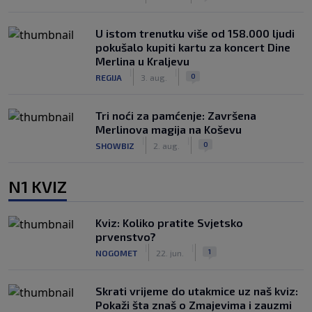
U istom trenutku više od 158.000 ljudi
pokušalo kupiti kartu za koncert Dine
Merlina u Kraljevu
|
|
0
REGIJA
3. aug.
Tri noći za pamćenje: Završena
Merlinova magija na Koševu
|
|
0
SHOWBIZ
2. aug.
N1 KVIZ
Kviz: Koliko pratite Svjetsko
prvenstvo?
|
|
1
NOGOMET
22. jun.
Skrati vrijeme do utakmice uz naš kviz:
Pokaži šta znaš o Zmajevima i zauzmi