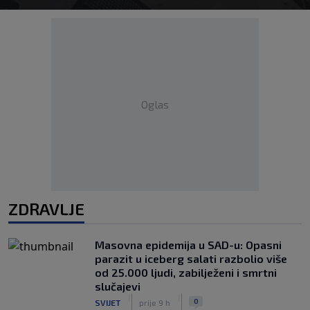
Oglas
ZDRAVLJE
Masovna epidemija u SAD-u: Opasni
parazit u iceberg salati razbolio više
od 25.000 ljudi, zabilježeni i smrtni
slučajevi
|
|
0
SVIJET
prije 9 h