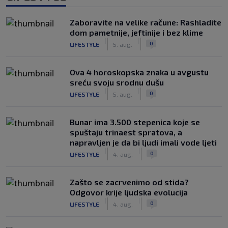
Zaboravite na velike račune: Rashladite
dom pametnije, jeftinije i bez klime
|
|
0
LIFESTYLE
5. aug.
Ova 4 horoskopska znaka u avgustu
sreću svoju srodnu dušu
|
|
0
LIFESTYLE
5. aug.
Bunar imа 3.500 stepenica koje se
spuštaju trinaest spratova, a
napravljen je da bi ljudi imali vode ljeti
|
|
0
LIFESTYLE
4. aug.
Zašto se zacrvenimo od stida?
Odgovor krije ljudska evolucija
|
|
0
LIFESTYLE
4. aug.