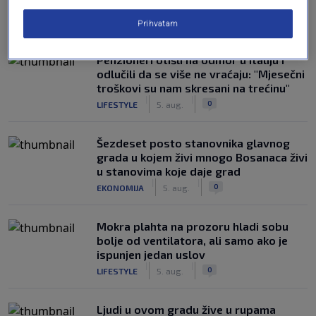
NAJČITANIJE
Prihvatam
Penzioneri otišli na odmor u Italiju i
odlučili da se više ne vraćaju: "Mjesečni
troškovi su nam skresani na trećinu"
|
|
0
LIFESTYLE
5. aug.
Šezdeset posto stanovnika glavnog
grada u kojem živi mnogo Bosanaca živi
u stanovima koje daje grad
|
|
0
EKONOMIJA
5. aug.
Mokra plahta na prozoru hladi sobu
bolje od ventilatora, ali samo ako je
ispunjen jedan uslov
|
|
0
LIFESTYLE
5. aug.
Ljudi u ovom gradu žive u rupama