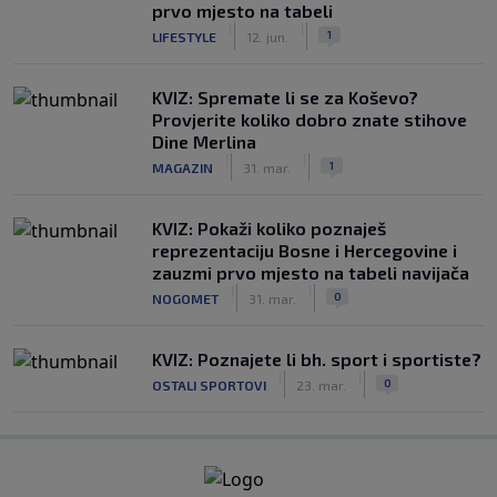
prvo mjesto na tabeli
|
|
1
LIFESTYLE
12. jun.
KVIZ: Spremate li se za Koševo?
Provjerite koliko dobro znate stihove
Dine Merlina
|
|
1
MAGAZIN
31. mar.
KVIZ: Pokaži koliko poznaješ
reprezentaciju Bosne i Hercegovine i
zauzmi prvo mjesto na tabeli navijača
|
|
0
NOGOMET
31. mar.
KVIZ: Poznajete li bh. sport i sportiste?
|
|
0
OSTALI SPORTOVI
23. mar.