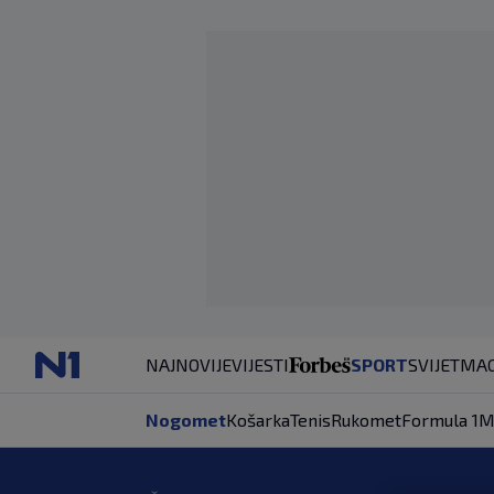
NAJNOVIJE
VIJESTI
SPORT
SVIJET
MAG
Nogomet
Košarka
Tenis
Rukomet
Formula 1
M