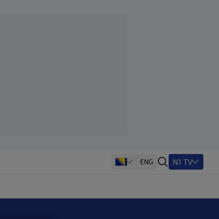
N1 TV
ENG