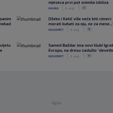
mjeseca prvi put snimila izbliza
|
|
0
NAUKA
6. aug.
opanim
Džeko i Katić više neće biti cimeri:
onekad
morati kuhati za nju, ne za mene...
|
|
0
NOGOMET
6. aug.
vijetu
Samed Baždar ima novi klub! Igrat
ve
Evropu, na dresu zadužio "devetk
|
|
0
NOGOMET
6. aug.
Oglas