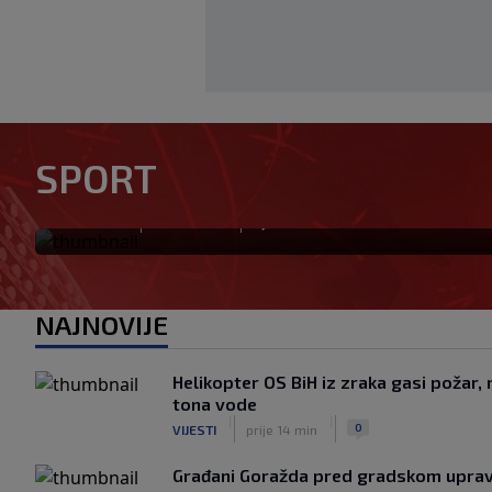
Zekić pred prvo kolo protiv 
SPORT
stroja, vrijedno smo radili i
|
|
0
NOGOMET
prije 21 min
NAJNOVIJE
Helikopter OS BiH iz zraka gasi požar,
tona vode
|
|
0
VIJESTI
prije 14 min
Građani Goražda pred gradskom uprav