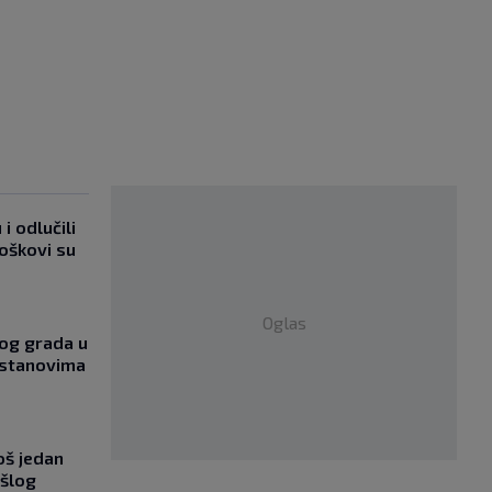
i odlučili
roškovi su
Oglas
og grada u
 stanovima
oš jedan
ošlog