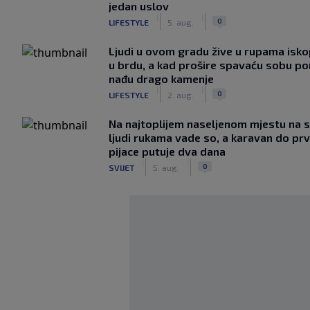
jedan uslov
|
|
0
LIFESTYLE
5. aug.
Ljudi u ovom gradu žive u rupama isk
u brdu, a kad prošire spavaću sobu p
nađu drago kamenje
|
|
0
LIFESTYLE
2. aug.
Na najtoplijem naseljenom mjestu na s
ljudi rukama vade so, a karavan do pr
pijace putuje dva dana
|
|
0
SVIJET
5. aug.