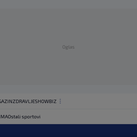
Oglas
AZIN
ZDRAVLJE
SHOWBIZ
KOLUMNE
MA
Ostali sportovi