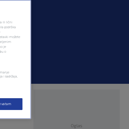
ili lični
ila podrška
e
ostavki možete
željenim
ko je
dbu o
remanje
a i sadržaja,
tske u
ihvatam
Oglas