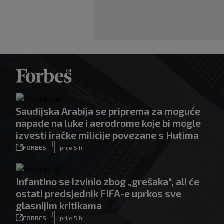
Saudijska Arabija se priprema za moguće
napade na luke i aerodrome koje bi mogle
izvesti iračke milicije povezane s Hutima
|
FORBES
prije 5 h
Infantino se izvinio zbog „grešaka“, ali će
ostati predsjednik FIFA-e uprkos sve
glasnijim kritikama
|
FORBES
prije 5 h