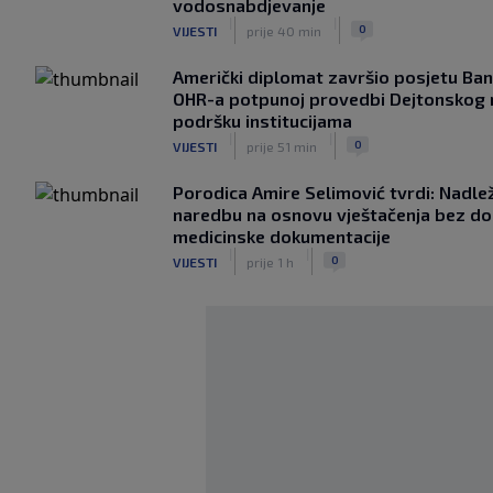
vodosnabdjevanje
|
|
0
VIJESTI
prije 40 min
Američki diplomat završio posjetu Ban
OHR-a potpunoj provedbi Dejtonskog
podršku institucijama
|
|
0
VIJESTI
prije 51 min
Porodica Amire Selimović tvrdi: Nadležn
naredbu na osnovu vještačenja bez dos
medicinske dokumentacije
|
|
0
VIJESTI
prije 1 h