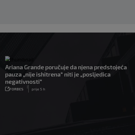
Ariana Grande poručuje da njena predstojeća
pauza „nije ishitrena“ niti je „posljedica
negativnosti“
|
FORBES
prije 5 h