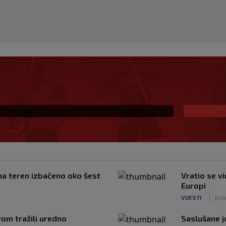
Radnika: Dva igrača van
 požrtvovano (VIDEO)
 na teren izbačeno oko šest
Vratio se v
Europi
|
VIJESTI
prij
om tražili uredno
Saslušane j