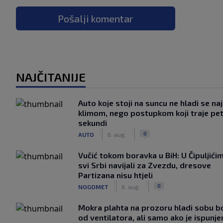
Pošalji komentar
NAJČITANIJE
Auto koje stoji na suncu ne hladi se na
klimom, nego postupkom koji traje pe
sekundi
|
|
0
AUTO
6. aug.
Vučić tokom boravka u BiH: U Čipuljići
svi Srbi navijali za Zvezdu, dresove
Partizana nisu htjeli
|
|
0
NOGOMET
6. aug.
Mokra plahta na prozoru hladi sobu bo
od ventilatora, ali samo ako je ispunje