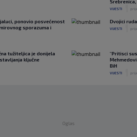
Srebrenica,
|
VIJESTI
prij
jaluci, ponovio posvećenost
Dvojici rud
|
 mirovnog sporazuma i
VIJESTI
prij
a tužiteljica je donijela
"Pritisci su
tavljanja ključne
Mehmedović 
BiH
|
VIJESTI
prij
Oglas