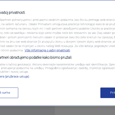
PODCAST
 Englezima se
N1 SPECIJAL
vašoj privatnosti
3
partneri pohranjujemo i pristupamo osobnim podacima, kao što su pretraga web stranica 
Hrvatske
FENOMENI
ri, na vašem računaru . Odabir Prihvatam omogućava praćenje tehnologije kako bi se pruž
anim svrhama na osnovu kojih mi i naši partneri obrađujemo podatke Ukoliko je praćenj
 neki od sadržaja i reklama koje vidite možda neće biti relevantni za vas. Ovaj odabir p
NEISTRAŽENO
ati i pritom promijeniti trenutni odabir ili pristanak tako što ćete kliknuti na Upravljaj 
komentara
ink na dnu ove web stranice [ili plutajuću ikonu u donjem lijevom dijelu web stranice, a
VIRALNO
. Vaš odabir će se mijenjati u okviru našeg Wеб локација. Za više detalja, pogledajte Ure
s ličnim podacima.
Više informacija o vašoj privatnosti
FOTO
partneri obrađujemo podatke kako bismo pružali:
atke o tačnoj geolokaciji. Aktivno skenirajte karakteristike uređaja radi identifikacije. Sp
PROMO
li pristupanje podacima na uređaju. Prilagođeno oglašavanje i sadržaj, mjerenje oglašavanj
publike i razvoj usluga.
era (pružalaca usluga)
VIDEO
nim problemom uoči sutrašnjeg okršaja protiv Hrva
ži svrhe
Pr