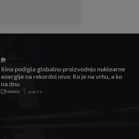
|
|
0
KOŠARKA
prije 5 h
Kina podigla globalnu proizvodnju nuklearne
energije na rekordni nivo: Ko je na vrhu, a ko
na dnu
|
FORBES
prije 5 h