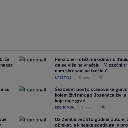
jbrže
Penzioneri otišli na odmor u Italiju 
tnaest
da se više ne vraćaju: "Mjesečni t
nam skresani na trećinu"
|
|
0
LIFESTYLE
5. aug.
ma su
Šezdeset posto stanovnika glavn
kojem živi mnogo Bosanaca živi u
koje daje grad
|
|
0
EKONOMIJA
5. aug.
lje
Uz Zemlju već sto godina putuje j
n
objekat, a kineska sonda ga je pr