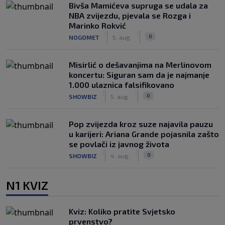
Bivša Mamićeva supruga se udala za
NBA zvijezdu, pjevala se Rozga i
Marinko Rokvić
|
|
0
NOGOMET
5. aug.
Misirlić o dešavanjima na Merlinovom
koncertu: Siguran sam da je najmanje
1.000 ulaznica falsifikovano
|
|
0
SHOWBIZ
5. aug.
Pop zvijezda kroz suze najavila pauzu
u karijeri: Ariana Grande pojasnila zašto
se povlači iz javnog života
|
|
0
SHOWBIZ
4. aug.
N1 KVIZ
Kviz: Koliko pratite Svjetsko
prvenstvo?