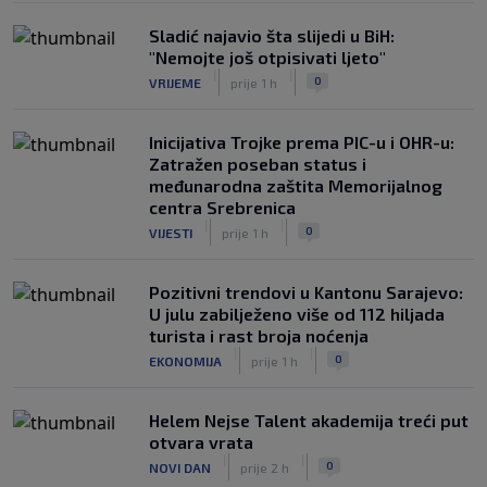
Sladić najavio šta slijedi u BiH:
"Nemojte još otpisivati ljeto"
|
|
0
VRIJEME
prije 1 h
Inicijativa Trojke prema PIC-u i OHR-u:
Zatražen poseban status i
međunarodna zaštita Memorijalnog
centra Srebrenica
|
|
0
VIJESTI
prije 1 h
Pozitivni trendovi u Kantonu Sarajevo:
U julu zabilježeno više od 112 hiljada
turista i rast broja noćenja
|
|
0
EKONOMIJA
prije 1 h
Helem Nejse Talent akademija treći put
otvara vrata
|
|
0
NOVI DAN
prije 2 h