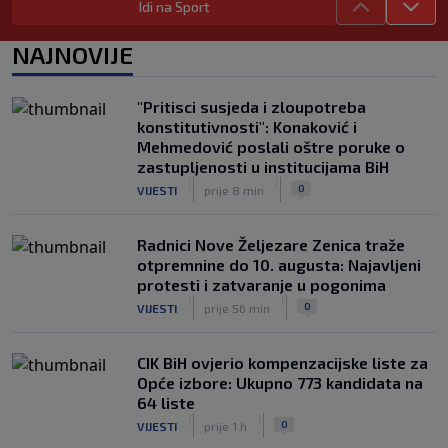
Idi na Sport
Danas počinje nova sezona šampionata
BiH: Željezničar protiv novajlije na
NAJNOVIJE
Grbavici
|
|
0
NOGOMET
prije 3 h
"Pritisci susjeda i zloupotreba
Infantino u jeku brojnih kritika, dobio
konstitutivnosti": Konaković i
javnu podršku jednog nogometnog
Mehmedović poslali oštre poruke o
saveza, ali i jednu kritiku
zastupljenosti u institucijama BiH
|
|
0
NOGOMET
prije 4 h
|
|
0
VIJESTI
prije 8 min
Radnici Nove Željezare Zenica traže
otpremnine do 10. augusta: Najavljeni
protesti i zatvaranje u pogonima
|
|
0
VIJESTI
prije 56 min
CIK BiH ovjerio kompenzacijske liste za
Opće izbore: Ukupno 773 kandidata na
64 liste
|
|
0
VIJESTI
prije 1 h