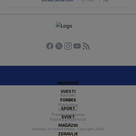
NAJNOVIJE
VIJESTI
Kontakt
FORBES
O nama
Marketing
SPORT
Impresum
Pravila korištenja
SVIJET
Politika privatnosti
RSS
MAGAZIN
Member of
United Media
- Copyright 2026
ZDRAVLJE