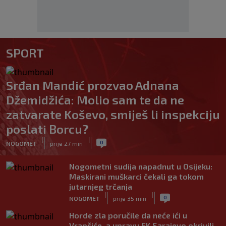
SPORT
Srđan Mandić prozvao Adnana
Džemidžića: Molio sam te da ne
zatvarate Koševo, smiješ li inspekciju
poslati Borcu?
|
|
0
NOGOMET
prije 27 min
Nogometni sudija napadnut u Osijeku:
Maskirani muškarci čekali ga tokom
jutarnjeg trčanja
|
|
0
NOGOMET
prije 35 min
Horde zla poručile da neće ići u
Vrapčiće, a upravu FK Sarajevo okrivili