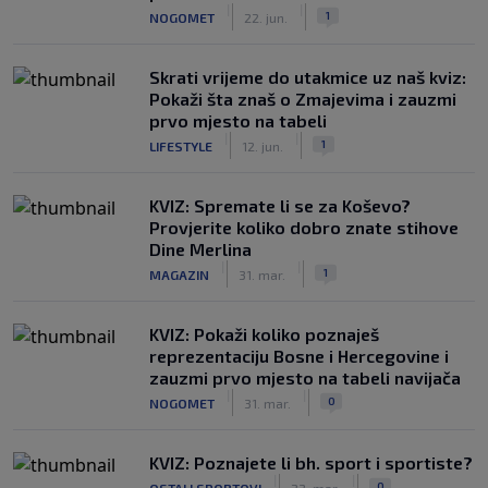
|
|
1
NOGOMET
22. jun.
Skrati vrijeme do utakmice uz naš kviz:
Pokaži šta znaš o Zmajevima i zauzmi
prvo mjesto na tabeli
|
|
1
LIFESTYLE
12. jun.
KVIZ: Spremate li se za Koševo?
Provjerite koliko dobro znate stihove
Dine Merlina
|
|
1
MAGAZIN
31. mar.
KVIZ: Pokaži koliko poznaješ
reprezentaciju Bosne i Hercegovine i
zauzmi prvo mjesto na tabeli navijača
|
|
0
NOGOMET
31. mar.
KVIZ: Poznajete li bh. sport i sportiste?
|
|
0
OSTALI SPORTOVI
23. mar.