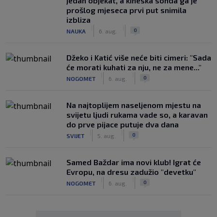
jedan objekat, a kineska sonda ga je
prošlog mjeseca prvi put snimila
izbliza
|
|
0
NAUKA
6. aug.
Džeko i Katić više neće biti cimeri: "Sada
će morati kuhati za nju, ne za mene..."
|
|
0
NOGOMET
6. aug.
Na najtoplijem naseljenom mjestu na
svijetu ljudi rukama vade so, a karavan
do prve pijace putuje dva dana
|
|
0
SVIJET
5. aug.
Samed Baždar ima novi klub! Igrat će
Evropu, na dresu zadužio "devetku"
|
|
0
NOGOMET
6. aug.