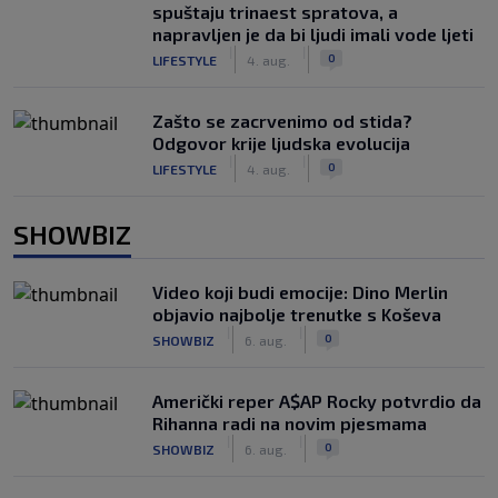
spuštaju trinaest spratova, a
napravljen je da bi ljudi imali vode ljeti
|
|
0
LIFESTYLE
4. aug.
Zašto se zacrvenimo od stida?
Odgovor krije ljudska evolucija
|
|
0
LIFESTYLE
4. aug.
SHOWBIZ
Video koji budi emocije: Dino Merlin
objavio najbolje trenutke s Koševa
|
|
0
SHOWBIZ
6. aug.
Američki reper A$AP Rocky potvrdio da
Rihanna radi na novim pjesmama
|
|
0
SHOWBIZ
6. aug.