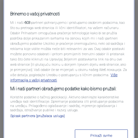
Brinemo o vašoj privatnosti
Mi i naši
603
partneri pohranjujemo i pristupamo osobnim podacima, kao
što su pretraga web stranica ili lični identifikatori, na vašem računaru .
Odabir Prihvatam omogućava praćenje tehnologije kako bi se pružila
podrška dolje prikazanim svrhama na osnovu kojih mi i naši partneri
Oglas
obrađujemo podatke Ukoliko je praćenje onemogućeno, neki od sadržaja i
reklama koje vidite možda neće biti relevantni za vas. Ovaj odabir postavki
možete ponovno odabrati i pritom promijeniti trenutni odabir ili pristanak
tako što ćete kliknuti na Upravljaj željenim postavkama link na dnu ove
web stranice [ili plutajuću ikonu u donjem lijevom dijelu web stranice, ako
je primjenjivo]. Vaš odabir će se mijenjati u okviru našeg Wеб локација. Za
više detalja, pogledajte Uredbu o postupanju s ličnim podacima.
Više
informacija o vašoj privatnosti
Mi i naši partneri obrađujemo podatke kako bismo pružali:
Koristite podatke o tačnoj geolokaciji. Aktivno skenirajte karakteristike
uređaja radi identifikacije. Spremanje podataka i/ili pristupanje podacima
na uređaju. Prilagođeno oglašavanje i sadržaj, mjerenje oglašavanja i
sadržaja, istraživanje publike i razvoj usluga.
Spisak partnera (pružalaca usluga)
Oglas
Prikaži svrhe