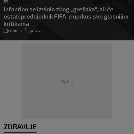
Infantino se izvinio zbog „grešaka“, ali će
ostati predsjednik FIFA-e uprkos sve glasnijim
kritikama
|
FORBES
prije 4 h
Oglas
ZDRAVLJE