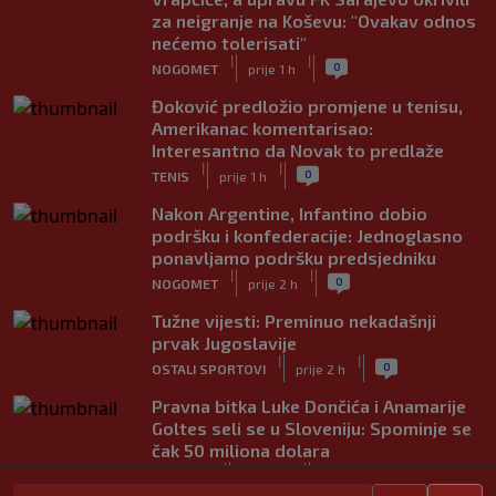
za neigranje na Koševu: "Ovakav odnos
nećemo tolerisati"
|
|
0
NOGOMET
prije 1 h
Đoković predložio promjene u tenisu,
Amerikanac komentarisao:
Interesantno da Novak to predlaže
|
|
0
TENIS
prije 1 h
Nakon Argentine, Infantino dobio
podršku i konfederacije: Jednoglasno
ponavljamo podršku predsjedniku
|
|
0
NOGOMET
prije 2 h
Tužne vijesti: Preminuo nekadašnji
prvak Jugoslavije
|
|
0
OSTALI SPORTOVI
prije 2 h
Pravna bitka Luke Dončića i Anamarije
Goltes seli se u Sloveniju: Spominje se
čak 50 miliona dolara
|
|
0
KOŠARKA
prije 3 h