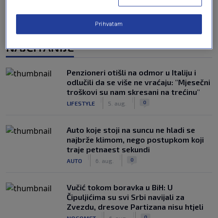
Prihvatam
NAJČITANIJE
Penzioneri otišli na odmor u Italiju i
odlučili da se više ne vraćaju: "Mjesečni
troškovi su nam skresani na trećinu"
|
|
0
LIFESTYLE
5. aug.
Auto koje stoji na suncu ne hladi se
najbrže klimom, nego postupkom koji
traje petnaest sekundi
|
|
0
AUTO
6. aug.
Vučić tokom boravka u BiH: U
Čipuljićima su svi Srbi navijali za
Zvezdu, dresove Partizana nisu htjeli
|
|
0
NOGOMET
6. aug.