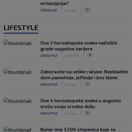
mršavljenja?
|
|
0
ZDRAVLJE
4. aug.
LIFESTYLE
Ova 3 horoskopska znaka najčešće
grade uspješne karijere
|
|
0
LIFESTYLE
prije 4 h
Zaboravite na velike račune: Rashladite
dom pametnije, jeftinije i bez klime
|
|
0
LIFESTYLE
5. aug.
Ova 4 horoskopska znaka u avgustu
sreću svoju srodnu dušu
|
|
0
LIFESTYLE
5. aug.
Bunar imа 3.500 stepenica koje se