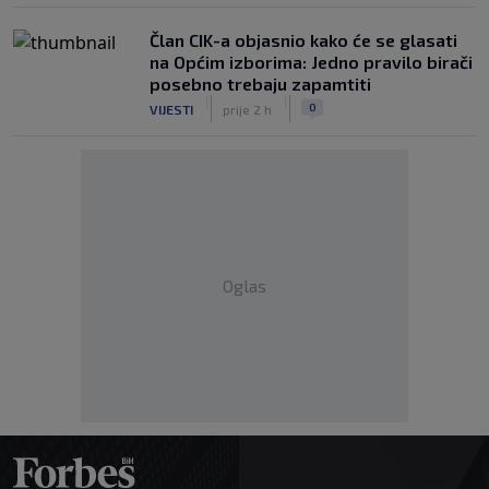
Član CIK-a objasnio kako će se glasati
na Općim izborima: Jedno pravilo birači
posebno trebaju zapamtiti
|
|
0
VIJESTI
prije 2 h
Oglas