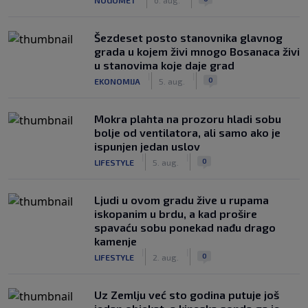
Šezdeset posto stanovnika glavnog
grada u kojem živi mnogo Bosanaca živi
u stanovima koje daje grad
|
|
0
EKONOMIJA
5. aug.
Mokra plahta na prozoru hladi sobu
bolje od ventilatora, ali samo ako je
ispunjen jedan uslov
|
|
0
LIFESTYLE
5. aug.
Ljudi u ovom gradu žive u rupama
iskopanim u brdu, a kad prošire
spavaću sobu ponekad nađu drago
kamenje
|
|
0
LIFESTYLE
2. aug.
Uz Zemlju već sto godina putuje još