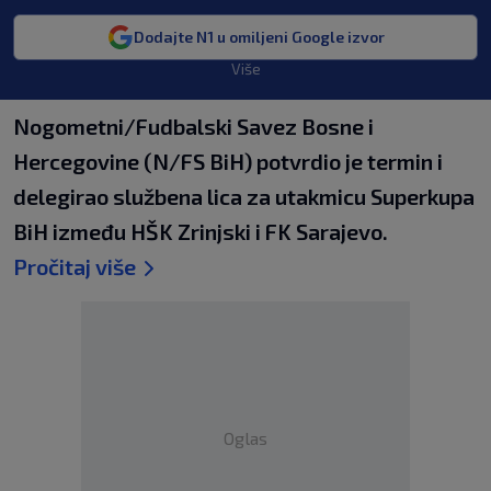
Dodajte N1 u omiljeni Google izvor
Više
Nogometni/Fudbalski Savez Bosne i
Hercegovine (N/FS BiH) potvrdio je termin i
delegirao službena lica za utakmicu Superkupa
BiH između HŠK Zrinjski i FK Sarajevo.
Pročitaj više
Oglas