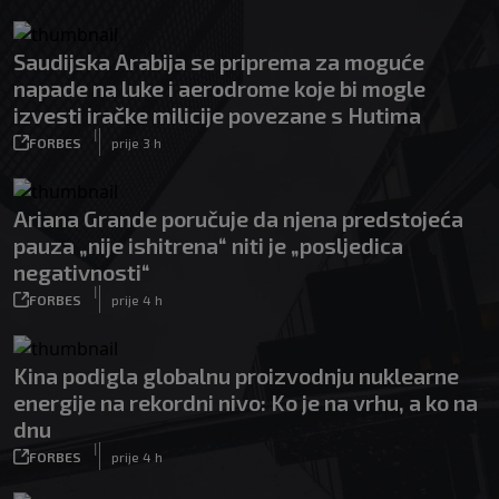
Saudijska Arabija se priprema za moguće
napade na luke i aerodrome koje bi mogle
izvesti iračke milicije povezane s Hutima
|
FORBES
prije 3 h
Ariana Grande poručuje da njena predstojeća
pauza „nije ishitrena“ niti je „posljedica
negativnosti“
|
FORBES
prije 4 h
Kina podigla globalnu proizvodnju nuklearne
energije na rekordni nivo: Ko je na vrhu, a ko na
dnu
|
FORBES
prije 4 h