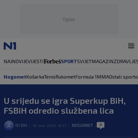
Oglas
NAJNOVIJE
VIJESTI
SPORT
SVIJET
MAGAZIN
ZDRAVLJE
Nogomet
Košarka
Tenis
Rukomet
Formula 1
MMA
Ostali sporto
U srijedu se igra Superkup BiH,
FSBiH odredio službena lica
0
N1 BiH
NOGOMET
|
16. mar. 2026. 16:57
|
|