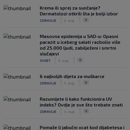
Krema ili sprej za sunčanje?
Dermatolozi otkrili šta je bolji izbor
|
|
0
ZDRAVLJE
6. aug.
Masovna epidemija u SAD-u: Opasni
parazit u iceberg salati razbolio više
od 25.000 ljudi, zabilježeni i smrtni
slučajevi
|
|
0
SVIJET
6. aug.
6 najboljih dijeta za muškarce
|
|
0
ZDRAVLJE
5. aug.
Razumijete li kako funkcionira UV
indeks? Ovdje je sve što trebate znati
|
|
0
ZDRAVLJE
4. aug.
Pomaže li jabučni ocat kod dijabetesa i