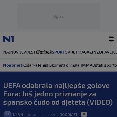
Oglas
NAJNOVIJE
VIJESTI
SPORT
SVIJET
MAGAZIN
ZDRAVLJE
Nogomet
Košarka
Tenis
Rukomet
Formula 1
MMA
Ostali sporto
UEFA odabrala najljepše golove
Eura: Još jedno priznanje za
špansko čudo od djeteta (VIDEO)
0
N1 BiH
NOGOMET
|
16. jul. 2024. 18:59
|
|