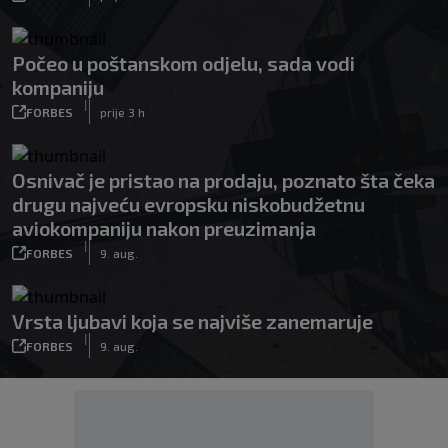
Počeo u poštanskom odjelu, sada vodi
kompaniju
|
FORBES
prije 3 h
Osnivač je pristao na prodaju, poznato šta čeka
drugu najveću evropsku niskobudžetnu
aviokompaniju nakon preuzimanja
|
FORBES
9. aug.
Vrsta ljubavi koja se najviše zanemaruje
|
FORBES
9. aug.