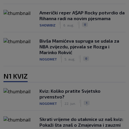
Američki reper A$AP Rocky potvrdio da
Rihanna radi na novim pjesmama
|
|
0
SHOWBIZ
6. aug.
Bivša Mamićeva supruga se udala za
NBA zvijezdu, pjevala se Rozga i
Marinko Rokvić
|
|
0
NOGOMET
5. aug.
N1 KVIZ
Kviz: Koliko pratite Svjetsko
prvenstvo?
|
|
1
NOGOMET
22. jun.
Skrati vrijeme do utakmice uz naš kviz:
Pokaži šta znaš o Zmajevima i zauzmi