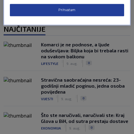
Prihvatam
NAJČITANIJE
Komarci je ne podnose, a ljude
oduševljava: Biljka koja bi trebala rasti
na svakom balkonu
|
|
0
LIFESTYLE
9. aug.
Stravična saobraćajna nesreća: 23-
godišnji mladić poginuo, jedna osoba
povijeđena
|
|
0
VIJESTI
9. aug.
Što ste naručivali, naručivali ste: Kraj
Glova u BiH, od sutra prestaju dostave
|
|
0
EKONOMIJA
9. aug.