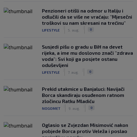
Penzioneri otišli na odmor u Italiju i
odlučili da se više ne vraćaju: "Mjesečni
troškovi su nam skresani na trećinu"
|
|
0
LIFESTYLE
5. aug.
Susjedi pišu o gradu u BiH na devet
rijeka, a ime mu doslovno znači "zdrava
voda": Svi koji ga posjete ostanu
oduševljeni
|
|
0
LIFESTYLE
7. aug.
Prekid utakmice u Banjaluci: Navijači
Borca skandiraju osuđenom ratnom
zločincu Ratku Mladiću
|
|
0
NOGOMET
9. aug.
Oglasio se Zvjezdan Misimović nakon
pobjede Borca protiv Veleža i poslao