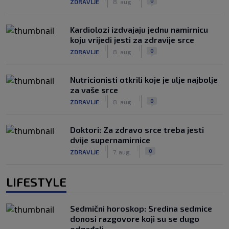
0
ZDRAVLJE
8. aug.
Kardiolozi izdvajaju jednu namirnicu
koju vrijedi jesti za zdravije srce
|
|
0
ZDRAVLJE
8. aug.
Nutricionisti otkrili koje je ulje najbolje
za vaše srce
|
|
0
ZDRAVLJE
8. aug.
Doktori: Za zdravo srce treba jesti
dvije supernamirnice
|
|
0
ZDRAVLJE
7. aug.
LIFESTYLE
Sedmični horoskop: Sredina sedmice
donosi razgovore koji su se dugo
odgađali