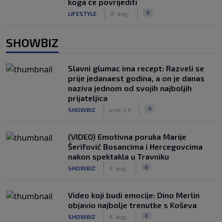
koga će povrijediti
|
|
0
LIFESTYLE
8. aug.
SHOWBIZ
Slavni glumac ima recept: Razveli se
prije jedanaest godina, a on je danas
naziva jednom od svojih najboljih
prijateljica
|
|
0
SHOWBIZ
prije 2 h
(VIDEO) Emotivna poruka Marije
Šerifović Bosancima i Hercegovcima
nakon spektakla u Travniku
|
|
0
SHOWBIZ
9. aug.
Video koji budi emocije: Dino Merlin
objavio najbolje trenutke s Koševa
|
|
0
SHOWBIZ
6. aug.