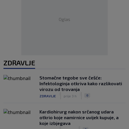
Oglas
ZDRAVLJE
Stomačne tegobe sve češće:
Infektologinja otkriva kako razlikovati
virozu od trovanja
|
|
0
ZDRAVLJE
prije 3 h
Kardiohirurg nakon srčanog udara
otkrio koje namirnice uvijek kupuje, a
koje izbjegava
|
|