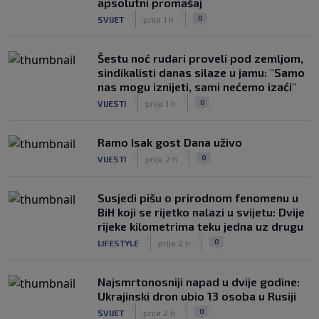
apsolutni promašaj
|
|
0
SVIJET
prije 1 h
Šestu noć rudari proveli pod zemljom,
sindikalisti danas silaze u jamu: "Samo
nas mogu iznijeti, sami nećemo izaći"
|
|
0
VIJESTI
prije 1 h
Ramo Isak gost Dana uživo
|
|
0
VIJESTI
prije 2 h
Susjedi pišu o prirodnom fenomenu u
BiH koji se rijetko nalazi u svijetu: Dvije
rijeke kilometrima teku jedna uz drugu
|
|
0
LIFESTYLE
prije 2 h
Najsmrtonosniji napad u dvije godine:
Ukrajinski dron ubio 13 osoba u Rusiji
|
|
0
SVIJET
prije 2 h