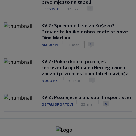
prvo mjesto na tabeli
|
|
1
LIFESTYLE
12. jun.
KVIZ: Spremate li se za Koševo?
Provjerite koliko dobro znate stihove
Dine Merlina
|
|
1
MAGAZIN
31. mar.
KVIZ: Pokaži koliko poznaješ
reprezentaciju Bosne i Hercegovine i
zauzmi prvo mjesto na tabeli navijača
|
|
0
NOGOMET
31. mar.
KVIZ: Poznajete li bh. sport i sportiste?
|
|
0
OSTALI SPORTOVI
23. mar.