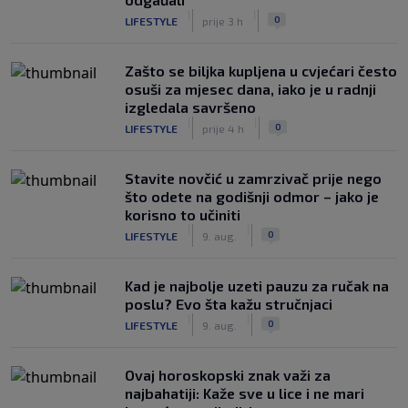
|
|
0
LIFESTYLE
prije 3 h
Zašto se biljka kupljena u cvjećari često
osuši za mjesec dana, iako je u radnji
izgledala savršeno
|
|
0
LIFESTYLE
prije 4 h
Stavite novčić u zamrzivač prije nego
što odete na godišnji odmor – jako je
korisno to učiniti
|
|
0
LIFESTYLE
9. aug.
Kad je najbolje uzeti pauzu za ručak na
poslu? Evo šta kažu stručnjaci
|
|
0
LIFESTYLE
9. aug.
Ovaj horoskopski znak važi za
najbahatiji: Kaže sve u lice i ne mari