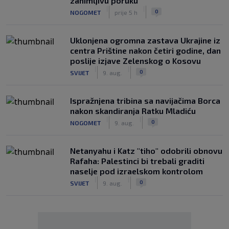
zanimljivu poruku
|
|
0
NOGOMET
prije 5 h
Uklonjena ogromna zastava Ukrajine iz
centra Prištine nakon četiri godine, dan
poslije izjave Zelenskog o Kosovu
|
|
0
SVIJET
9. aug.
Ispražnjena tribina sa navijačima Borca
nakon skandiranja Ratku Mladiću
|
|
0
NOGOMET
9. aug.
Netanyahu i Katz "tiho" odobrili obnovu
Rafaha: Palestinci bi trebali graditi
naselje pod izraelskom kontrolom
|
|
0
SVIJET
9. aug.