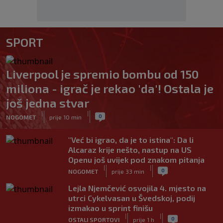
SPORT
Liverpool je spremio bombu od 150
miliona - igrač je rekao 'da'! Ostala je
još jedna stvar
|
|
0
NOGOMET
prije 10 min
"Već bi igrao, da je to istina": Da li
Alcaraz krije nešto, nastup na US
Openu još uvijek pod znakom pitanja
|
|
0
NOGOMET
prije 33 min
Lejla Njemčević osvojila 4. mjesto na
utrci Cykelvasan u Švedskoj, podij
izmakao u sprint finišu
|
|
0
OSTALI SPORTOVI
prije 1 h