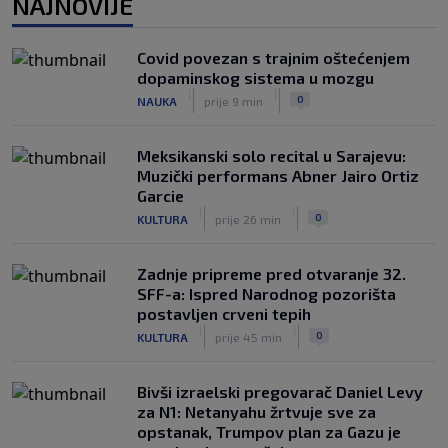
NAJNOVIJE
ga mogli gledati naredne sezone
|
|
0
NOGOMET
prije 3 h
Covid povezan s trajnim oštećenjem
Ažurirana ATP lista: Damir Džumhur
dopaminskog sistema u mozgu
pao dvije pozicije, Alcaraz se vratio na
|
|
0
NAUKA
prije 9 min
drugo mjesto
|
|
0
TENIS
prije 3 h
Meksikanski solo recital u Sarajevu:
Muzički performans Abner Jairo Ortiz
Garcie
|
|
0
KULTURA
prije 26 min
Zadnje pripreme pred otvaranje 32.
SFF-a: Ispred Narodnog pozorišta
postavljen crveni tepih
|
|
0
KULTURA
prije 45 min
Bivši izraelski pregovarač Daniel Levy
za N1: Netanyahu žrtvuje sve za
opstanak, Trumpov plan za Gazu je