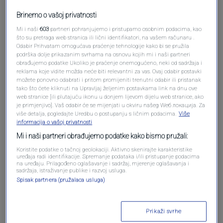
Brinemo o vašoj privatnosti
Mi i naši
603
partneri pohranjujemo i pristupamo osobnim podacima, kao
što su pretraga web stranica ili lični identifikatori, na vašem računaru .
Odabir Prihvatam omogućava praćenje tehnologije kako bi se pružila
podrška dolje prikazanim svrhama na osnovu kojih mi i naši partneri
obrađujemo podatke Ukoliko je praćenje onemogućeno, neki od sadržaja i
Oglas
reklama koje vidite možda neće biti relevantni za vas. Ovaj odabir postavki
možete ponovno odabrati i pritom promijeniti trenutni odabir ili pristanak
tako što ćete kliknuti na Upravljaj željenim postavkama link na dnu ove
web stranice [ili plutajuću ikonu u donjem lijevom dijelu web stranice, ako
je primjenjivo]. Vaš odabir će se mijenjati u okviru našeg Wеб локација. Za
više detalja, pogledajte Uredbu o postupanju s ličnim podacima.
Više
informacija o vašoj privatnosti
Mi i naši partneri obrađujemo podatke kako bismo pružali:
Koristite podatke o tačnoj geolokaciji. Aktivno skenirajte karakteristike
uređaja radi identifikacije. Spremanje podataka i/ili pristupanje podacima
na uređaju. Prilagođeno oglašavanje i sadržaj, mjerenje oglašavanja i
sadržaja, istraživanje publike i razvoj usluga.
Spisak partnera (pružalaca usluga)
Oglas
Prikaži svrhe