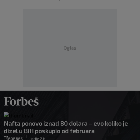
Oglas
Nafta ponovo iznad 80 dolara – evo koliko je
dizel u BiH poskupio od februara
|
FORBES
prije 2 h