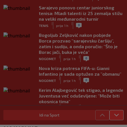
Sarajevo ponovo centar juniorskog
tenisa: Mladi talenti iz 25 zemalja stižu
na veliki međunarodni turnir
|
|
0
TENIS
prije 1 h
Bogoljub Zeljković nakon pobjede
Borca prozvao "sarajevsku čaršiju",
zatim i sudiju, a onda poručio: "Što je
Borac jači, buka je veća"
|
|
0
NOGOMET
prije 1 h
Nova kriza potresa FIFA-u: Gianni
Infantino je sada optužen za "obmanu"
|
|
0
NOGOMET
prije 1 h
Kerim Alajbegović tek stigao, a legende
Juventusa već oduševljene: "Može biti
okosnica tima"
|
|
0
NOGOMET
prije 1 h
Idi na Sport
Dennis Hadžikadunić konačno dobio
slobodne papire iz Rusije, evo gdje bi