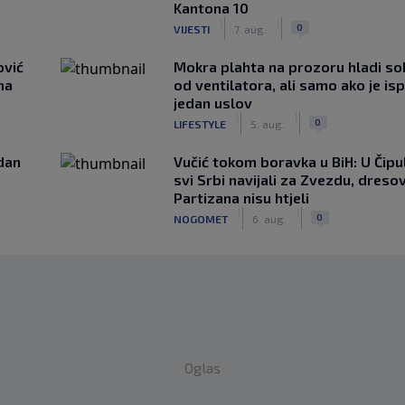
Kantona 10
|
|
0
VIJESTI
7. aug.
ović
Mokra plahta na prozoru hladi so
ma
od ventilatora, ali samo ako je is
jedan uslov
|
|
0
LIFESTYLE
5. aug.
edan
Vučić tokom boravka u BiH: U Čipul
svi Srbi navijali za Zvezdu, dreso
Partizana nisu htjeli
|
|
0
NOGOMET
6. aug.
Oglas