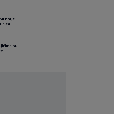
bu bolje
punjen
jićima su
ve