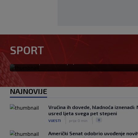
Otkriveno ko je bio Georgini
SPORT
priča ponovo postala viraln
|
|
0
NOGOMET
prije 0 min.
NAJNOVIJE
Vrućina ih dovede, hladnoća iznenadi: 
usred ljeta svega pet stepeni
|
|
0
VIJESTI
prije 0 min
Američki Senat odobrio uvođenje novih 