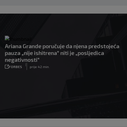
Ariana Grande poručuje da njena predstojeća
pauza „nije ishitrena“ niti je „posljedica
negativnosti“
|
FORBES
prije 42 min.