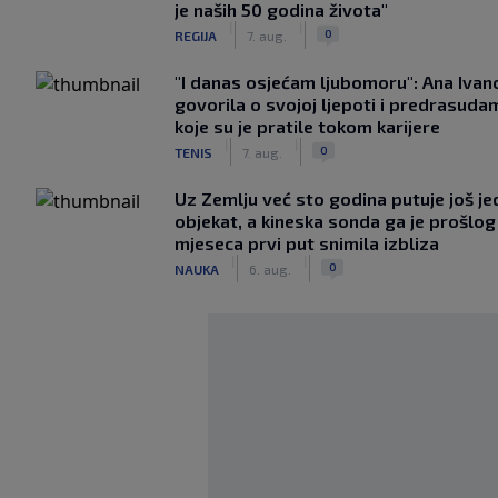
je naših 50 godina života"
|
|
0
REGIJA
7. aug.
"I danas osjećam ljubomoru": Ana Ivan
govorila o svojoj ljepoti i predrasuda
koje su je pratile tokom karijere
|
|
0
TENIS
7. aug.
Uz Zemlju već sto godina putuje još j
objekat, a kineska sonda ga je prošlog
mjeseca prvi put snimila izbliza
|
|
0
NAUKA
6. aug.