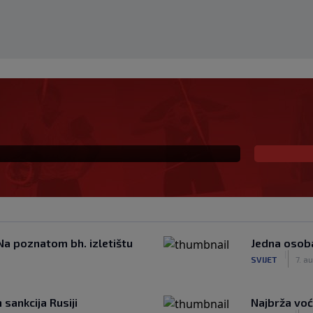
na prva ljubav: Njihova
a
Na poznatom bh. izletištu
Jedna osoba
|
SVIJET
7. a
sankcija Rusiji
Najbrža voć