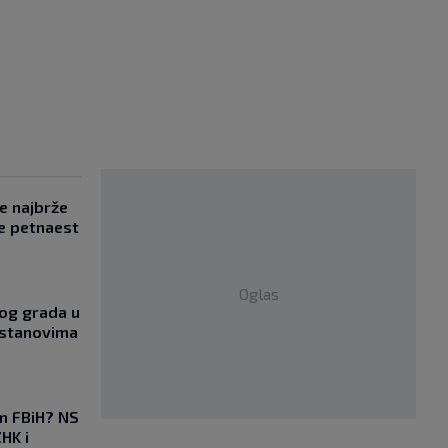
se najbrže
e petnaest
Oglas
og grada u
 stanovima
em FBiH? NS
HK i