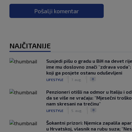
Pošalji komentar
NAJČITANIJE
Susjedi pišu o gradu u BiH na devet rije
ime mu doslovno znači "zdrava voda":
koji ga posjete ostanu oduševljeni
|
|
0
LIFESTYLE
7. aug.
Penzioneri otišli na odmor u Italiju i odl
da se više ne vraćaju: "Mjesečni troško
nam skresani na trećinu"
|
|
0
LIFESTYLE
5. aug.
Šokantni prizori: Njemica zapalila apa
u Hrvatskoj, vlasnik na rubu suza; "Ne