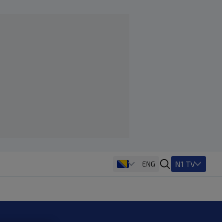
N1 TV
ENG