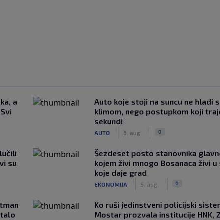
ka, a
Auto koje stoji na suncu ne hladi 
 Svi
klimom, nego postupkom koji traj
sekundi
|
|
0
AUTO
6. aug.
učili
Šezdeset posto stanovnika glavn
vi su
kojem živi mnogo Bosanaca živi u
koje daje grad
|
|
0
EKONOMIJA
5. aug.
rtman
Ko ruši jedinstveni policijski sist
stalo
Mostar prozvala institucije HNK, Z