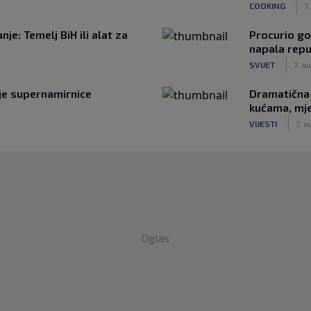
|
COOKING
7
je: Temelj BiH ili alat za
Procurio go
napala repu
|
SVIJET
7. a
ije supernamirnice
Dramatična 
kućama, mje
|
VIJESTI
7. a
Oglas