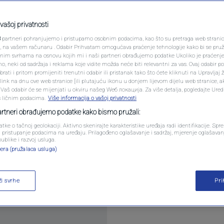
PODCAST
 sat: Jakirović u
N1 SPECIJAL
vašoj privatnosti
finale na Wembleyu
3
partneri pohranjujemo i pristupamo osobnim podacima, kao što su pretraga web stranica 
FENOMENI
ri, na vašem računaru . Odabir Prihvatam omogućava praćenje tehnologije kako bi se pruž
anim svrhama na osnovu kojih mi i naši partneri obrađujemo podatke Ukoliko je praćenj
entara
 neki od sadržaja i reklama koje vidite možda neće biti relevantni za vas. Ovaj odabir p
NEISTRAŽENO
ati i pritom promijeniti trenutni odabir ili pristanak tako što ćete kliknuti na Upravljaj 
ink na dnu ove web stranice [ili plutajuću ikonu u donjem lijevom dijelu web stranice, a
VIRALNO
. Vaš odabir će se mijenjati u okviru našeg Wеб локација. Za više detalja, pogledajte Ure
s ličnim podacima.
Više informacija o vašoj privatnosti
FOTO
partneri obrađujemo podatke kako bismo pružali:
atke o tačnoj geolokaciji. Aktivno skenirajte karakteristike uređaja radi identifikacije. Sp
PROMO
li pristupanje podacima na uređaju. Prilagođeno oglašavanje i sadržaj, mjerenje oglašavanj
publike i razvoj usluga.
ier ligu bit će odlučeno u revanš susretu polufin
era (pružalaca usluga)
VIDEO
jeljka od 21 sat. Prvi meč završen je bez golova (0:0
.
Pročitaj više
ži svrhe
Pr