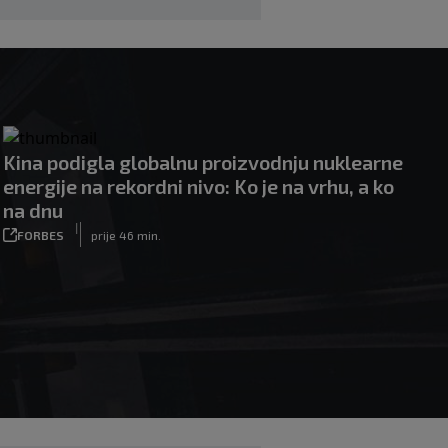
Kina podigla globalnu proizvodnju nuklearne
energije na rekordni nivo: Ko je na vrhu, a ko
na dnu
|
FORBES
prije 46 min.