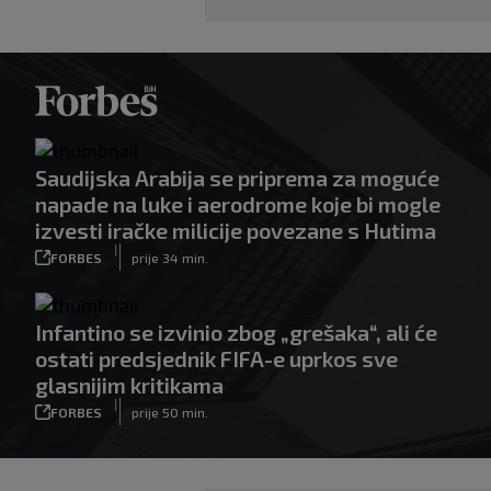
Saudijska Arabija se priprema za moguće
napade na luke i aerodrome koje bi mogle
izvesti iračke milicije povezane s Hutima
|
FORBES
prije 34 min.
Infantino se izvinio zbog „grešaka“, ali će
ostati predsjednik FIFA-e uprkos sve
glasnijim kritikama
|
FORBES
prije 50 min.