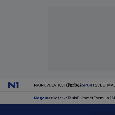
NAJNOVIJE
VIJESTI
SPORT
SVIJET
MAG
Nogomet
Košarka
Tenis
Rukomet
Formula 1
M