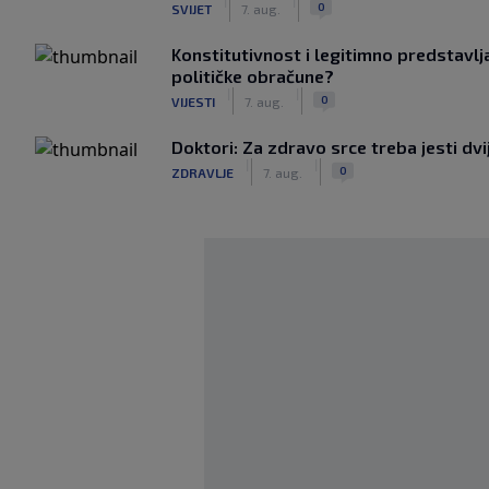
|
|
0
SVIJET
7. aug.
Konstitutivnost i legitimno predstavljan
političke obračune?
|
|
0
VIJESTI
7. aug.
Doktori: Za zdravo srce treba jesti dv
|
|
0
ZDRAVLJE
7. aug.