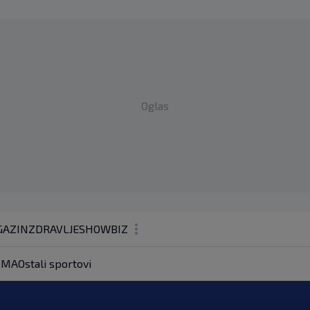
Oglas
AZIN
ZDRAVLJE
SHOWBIZ
KOLUMNE
MA
Ostali sportovi