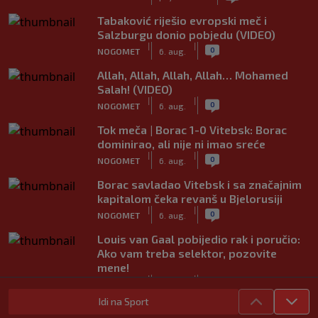
Tabaković riješio evropski meč i
Salzburgu donio pobjedu (VIDEO)
|
|
0
NOGOMET
6. aug.
Allah, Allah, Allah, Allah… Mohamed
Salah! (VIDEO)
|
|
0
NOGOMET
6. aug.
Tok meča | Borac 1-0 Vitebsk: Borac
dominirao, ali nije ni imao sreće
|
|
0
NOGOMET
6. aug.
Borac savladao Vitebsk i sa značajnim
kapitalom čeka revanš u Bjelorusiji
|
|
0
NOGOMET
6. aug.
Louis van Gaal pobijedio rak i poručio:
Ako vam treba selektor, pozovite
mene!
|
|
0
NOGOMET
6. aug.
Idi na Sport
Sanjin Alihodžić protiv čečena Adama