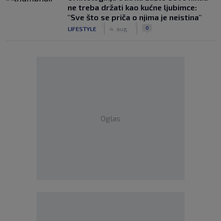
ne treba držati kao kućne ljubimce:
"Sve što se priča o njima je neistina"
|
|
0
LIFESTYLE
4. aug.
Oglas