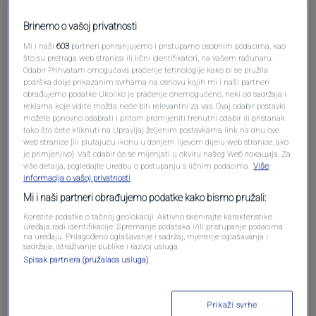
Pošalji komentar
Brinemo o vašoj privatnosti
Mi i naši
603
partneri pohranjujemo i pristupamo osobnim podacima, kao
što su pretraga web stranica ili lični identifikatori, na vašem računaru .
Odabir Prihvatam omogućava praćenje tehnologije kako bi se pružila
podrška dolje prikazanim svrhama na osnovu kojih mi i naši partneri
obrađujemo podatke Ukoliko je praćenje onemogućeno, neki od sadržaja i
reklama koje vidite možda neće biti relevantni za vas. Ovaj odabir postavki
možete ponovno odabrati i pritom promijeniti trenutni odabir ili pristanak
tako što ćete kliknuti na Upravljaj željenim postavkama link na dnu ove
web stranice [ili plutajuću ikonu u donjem lijevom dijelu web stranice, ako
je primjenjivo]. Vaš odabir će se mijenjati u okviru našeg Wеб локација. Za
Oglas
više detalja, pogledajte Uredbu o postupanju s ličnim podacima.
Više
informacija o vašoj privatnosti
Mi i naši partneri obrađujemo podatke kako bismo pružali:
Koristite podatke o tačnoj geolokaciji. Aktivno skenirajte karakteristike
uređaja radi identifikacije. Spremanje podataka i/ili pristupanje podacima
na uređaju. Prilagođeno oglašavanje i sadržaj, mjerenje oglašavanja i
sadržaja, istraživanje publike i razvoj usluga.
Spisak partnera (pružalaca usluga)
Prikaži svrhe