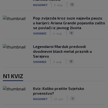
|
|
0
NOGOMET
5. aug.
Pop zvijezda kroz suze najavila pauzu
u karijeri: Ariana Grande pojasnila zašto
se povlači iz javnog života
|
|
0
SHOWBIZ
4. aug.
Legendarni Marduk predvodi
dvodnevni black metal praznik u
Sarajevu
|
|
0
SHOWBIZ
3. aug.
N1 KVIZ
Kviz: Koliko pratite Svjetsko
prvenstvo?
|
|
1
NOGOMET
22. jun.