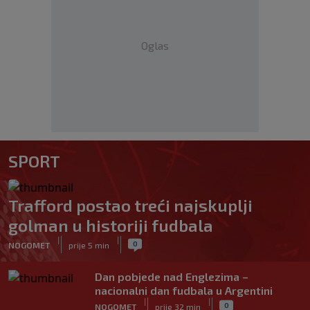
Oglas
SPORT
Trafford postao treći najskuplji
golman u historiji fudbala
|
|
0
NOGOMET
prije 5 min
Dan pobjede nad Englezima –
nacionalni dan fudbala u Argentini
|
|
0
NOGOMET
prije 32 min