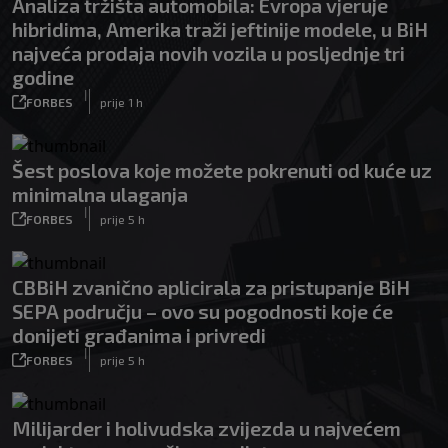
Analiza tržišta automobila: Evropa vjeruje
hibridima, Amerika traži jeftinije modele, u BiH
najveća prodaja novih vozila u posljednje tri
godine
|
FORBES
prije 1 h
Šest poslova koje možete pokrenuti od kuće uz
minimalna ulaganja
|
FORBES
prije 5 h
CBBiH zvanično aplicirala za pristupanje BiH
SEPA području – ovo su pogodnosti koje će
donijeti građanima i privredi
|
FORBES
prije 5 h
Milijarder i holivudska zvijezda u najvećem