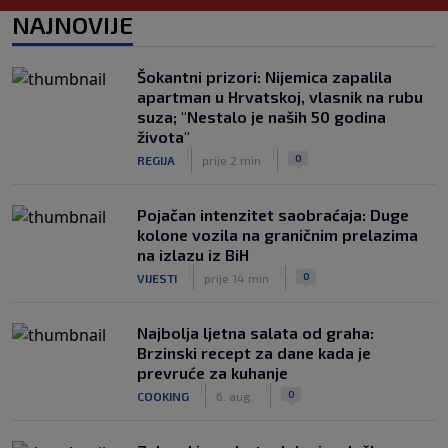
Tadushaeva – borba za WAKO PRO
NAJNOVIJE
titulu
|
|
0
OSTALI SPORTOVI
6. aug.
Šokantni prizori: Nijemica zapalila
Arsenal ostaje praznih ruku: Vinícius
apartman u Hrvatskoj, vlasnik na rubu
Júnior i Real Madrid postigli dogovor
suza; "Nestalo je naših 50 godina
|
|
0
NOGOMET
6. aug.
života"
|
|
0
REGIJA
prije 2 min
Pojačan intenzitet saobraćaja: Duge
kolone vozila na graničnim prelazima
na izlazu iz BiH
|
|
0
VIJESTI
prije 14 min
Najbolja ljetna salata od graha:
Brzinski recept za dane kada je
prevruće za kuhanje
|
|
0
COOKING
6. aug.