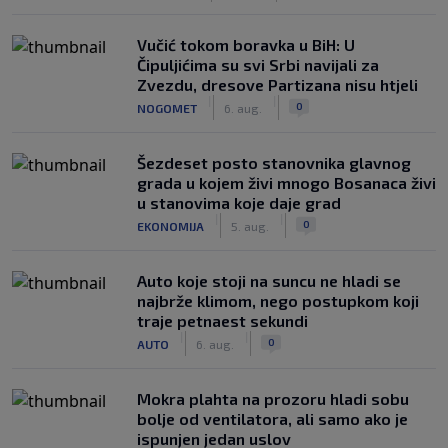
Vučić tokom boravka u BiH: U
Čipuljićima su svi Srbi navijali za
Zvezdu, dresove Partizana nisu htjeli
|
|
0
NOGOMET
6. aug.
Šezdeset posto stanovnika glavnog
grada u kojem živi mnogo Bosanaca živi
u stanovima koje daje grad
|
|
0
EKONOMIJA
5. aug.
Auto koje stoji na suncu ne hladi se
najbrže klimom, nego postupkom koji
traje petnaest sekundi
|
|
0
AUTO
6. aug.
Mokra plahta na prozoru hladi sobu
bolje od ventilatora, ali samo ako je
ispunjen jedan uslov