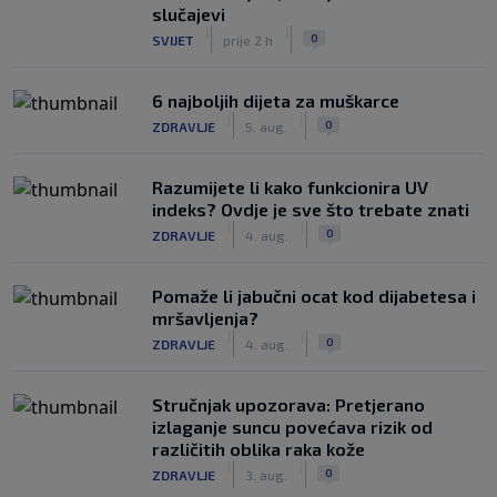
slučajevi
|
|
0
SVIJET
prije 2 h
6 najboljih dijeta za muškarce
|
|
0
ZDRAVLJE
5. aug.
Razumijete li kako funkcionira UV
indeks? Ovdje je sve što trebate znati
|
|
0
ZDRAVLJE
4. aug.
Pomaže li jabučni ocat kod dijabetesa i
mršavljenja?
|
|
0
ZDRAVLJE
4. aug.
Stručnjak upozorava: Pretjerano
izlaganje suncu povećava rizik od
različitih oblika raka kože
|
|
0
ZDRAVLJE
3. aug.