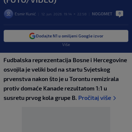
0
Esmir Kunić
NOGOMET
|
12. jun. 2026. 19:14
>
22:58
|
|
Dodajte N1 u omiljeni Google izvor
Više
Fudbalska reprezentacija Bosne i Hercegovine
osvojila je veliki bod na startu Svjetskog
prvenstva nakon što je u Torontu remizirala
protiv domaće Kanade rezultatom 1:1 u
susretu prvog kola grupe B.
Pročitaj više