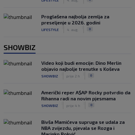
Proglašena najbolja zemlja za
preseljenje u 2026. godini
|
|
0
LIFESTYLE
4. aug.
SHOWBIZ
Video koji budi emocije: Dino Merlin
objavio najbolje trenutke s Koševa
|
|
0
SHOWBIZ
prije 2 h
Američki reper A$AP Rocky potvrdio da
Rihanna radi na novim pjesmama
|
|
0
SHOWBIZ
prije 4 h
Bivša Mamićeva supruga se udala za
NBA zvijezdu, pjevala se Rozga i
Marinko Rokvić