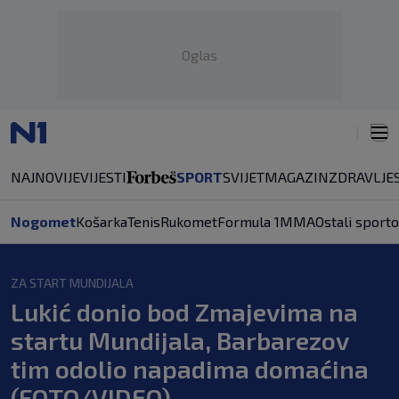
Oglas
NAJNOVIJE
VIJESTI
SPORT
SVIJET
MAGAZIN
ZDRAVLJE
Nogomet
Košarka
Tenis
Rukomet
Formula 1
MMA
Ostali sporto
ZA START MUNDIJALA
Lukić donio bod Zmajevima na
startu Mundijala, Barbarezov
tim odolio napadima domaćina
(FOTO/VIDEO)