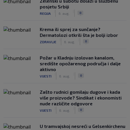
Zelenski u subotu dolazi u službenu
posjetu Srbiji
|
|
0
REGIJA
6. aug.
Krema ili sprej za sunčanje?
Dermatolozi otkrili šta je bolji izbor
|
|
0
ZDRAVLJE
6. aug.
Požar u Kladnju izolovan kanalom,
središte opožarenog područja i dalje
aktivno
|
|
0
VIJESTI
6. aug.
Zašto rudnici gomilaju dugove i kada
više proizvode? Sindikat i ekonomisti
nude različite odgovore
|
|
0
VIJESTI
6. aug.
U tramvajskoj nesreći u Gelsenkirchenu