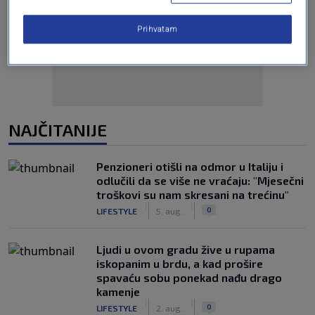
Oglas
Prihvatam
NAJČITANIJE
Penzioneri otišli na odmor u Italiju i
odlučili da se više ne vraćaju: "Mjesečni
troškovi su nam skresani na trećinu"
|
|
0
LIFESTYLE
5. aug.
Ljudi u ovom gradu žive u rupama
iskopanim u brdu, a kad prošire
spavaću sobu ponekad nađu drago
kamenje
|
|
0
LIFESTYLE
2. aug.