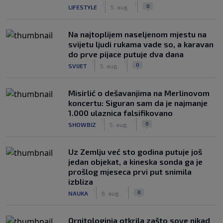
|
|
0
LIFESTYLE
5. aug.
Na najtoplijem naseljenom mjestu na
svijetu ljudi rukama vade so, a karavan
do prve pijace putuje dva dana
|
|
0
SVIJET
5. aug.
Misirlić o dešavanjima na Merlinovom
koncertu: Siguran sam da je najmanje
1.000 ulaznica falsifikovano
|
|
0
SHOWBIZ
5. aug.
Uz Zemlju već sto godina putuje još
jedan objekat, a kineska sonda ga je
prošlog mjeseca prvi put snimila
izbliza
|
|
0
NAUKA
6. aug.
Ornitologinja otkrila zašto sove nikad