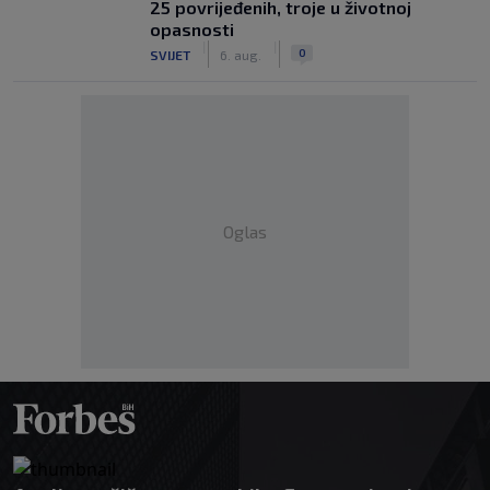
25 povrijeđenih, troje u životnoj
opasnosti
|
|
0
SVIJET
6. aug.
Oglas