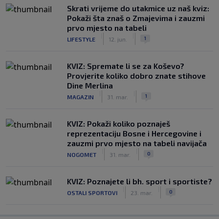
Skrati vrijeme do utakmice uz naš kviz:
Pokaži šta znaš o Zmajevima i zauzmi
prvo mjesto na tabeli
|
|
1
LIFESTYLE
12. jun.
KVIZ: Spremate li se za Koševo?
Provjerite koliko dobro znate stihove
Dine Merlina
|
|
1
MAGAZIN
31. mar.
KVIZ: Pokaži koliko poznaješ
reprezentaciju Bosne i Hercegovine i
zauzmi prvo mjesto na tabeli navijača
|
|
0
NOGOMET
31. mar.
KVIZ: Poznajete li bh. sport i sportiste?
|
|
0
OSTALI SPORTOVI
23. mar.