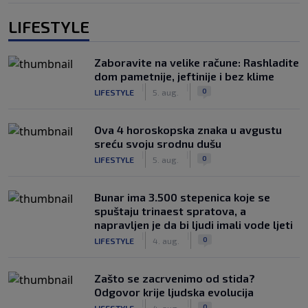
LIFESTYLE
Zaboravite na velike račune: Rashladite
dom pametnije, jeftinije i bez klime
|
|
0
LIFESTYLE
5. aug.
Ova 4 horoskopska znaka u avgustu
sreću svoju srodnu dušu
|
|
0
LIFESTYLE
5. aug.
Bunar imа 3.500 stepenica koje se
spuštaju trinaest spratova, a
napravljen je da bi ljudi imali vode ljeti
|
|
0
LIFESTYLE
4. aug.
Zašto se zacrvenimo od stida?
Odgovor krije ljudska evolucija
|
|
0
LIFESTYLE
4. aug.