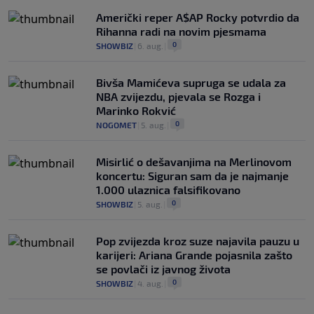
Američki reper A$AP Rocky potvrdio da
Rihanna radi na novim pjesmama
0
SHOWBIZ
|
6. aug.
|
Bivša Mamićeva supruga se udala za
NBA zvijezdu, pjevala se Rozga i
Marinko Rokvić
0
NOGOMET
|
5. aug.
|
Misirlić o dešavanjima na Merlinovom
koncertu: Siguran sam da je najmanje
1.000 ulaznica falsifikovano
0
SHOWBIZ
|
5. aug.
|
Pop zvijezda kroz suze najavila pauzu u
karijeri: Ariana Grande pojasnila zašto
se povlači iz javnog života
0
SHOWBIZ
|
4. aug.
|