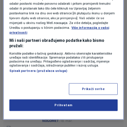
Menalo
, ali je golman
Karačić
bio siguran i nije
odabir postavki možete ponovno odabrati i pritom promijeniti trenutni
odabir ili pristanak tako što ćete kliknuti na Upravljaj željenim
dozvolio promjenu rezultata.
postavkama link na dnu ove web stranice [ili plutajuću ikonu u donjem
lijevom dijelu web stranice, ako je primjenjivo]. Vaš odabir će se
mijenjati u okviru našeg Wеб локација. Za više detalja, pogledajte
S druge strane, najbolju šansu za Zrinjski imao
Uredbu o postupanju s ličnim podacima.
Više informacija o vašoj
privatnosti
je
Abramović
, koji je nakon sjajnog solo
Mi i naši partneri obrađujemo podatke kako bismo
prodora šutirao pravo u golmana.
pružali:
Koristite podatke o tačnoj geolokaciji. Aktivno skenirajte karakteristike
uređaja radi identifikacije. Spremanje podataka i/ili pristupanje
Zrinjski nakon penal serije srušio
podacima na uređaju. Prilagođeno oglašavanje i sadržaj, mjerenje
oglašavanja i sadržaja, istraživanje publike i razvoj usluga.
Sarajevo i osvojio Superkup, Bralić i
Spisak partnera (pružalaca usluga)
Menalo tragičari Sarajeva
NOGOMET
|
18. mar.
Potencijalni reprezentativac Bosne i
Prikaži svrhe
Hercegovine iz Milana ide "kaljenje"
NOGOMET
|
18. mar.
Neymar najavio kraj karijere, ovako
Prihvatam
je reagovao kada je vidio da ga
selektor nije pozvao (VIDEO)
NOGOMET
|
18. mar.