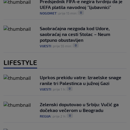
Predsjednik FIFA-e negira tvrdnju da je
UEFA platila navodnoj "ljubavnici"
0
NOGOMET
|
prije 15 min
|
Saobraćajna nezgoda kod Udore,
saobraćaj na cesti Stolac – Neum
potpuno obustavljen
0
VIJESTI
|
prije 55 min
|
LIFESTYLE
Uprkos prekidu vatre: Izraelske snage
ranile tri Palestinca u južnoj Gazi
0
VIJESTI
|
prije 1 h
|
Zelenski doputovao u Srbiju: Vučić ga
dočekao večerom u Beogradu
0
REGIJA
|
prije 2 h
|