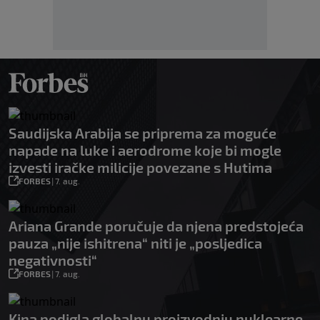
Saudijska Arabija se priprema za moguće
napade na luke i aerodrome koje bi mogle
izvesti iračke milicije povezane s Hutima
FORBES
|
7. aug.
Ariana Grande poručuje da njena predstojeća
pauza „nije ishitrena“ niti je „posljedica
negativnosti“
FORBES
|
7. aug.
Kina podigla globalnu proizvodnju nuklearne