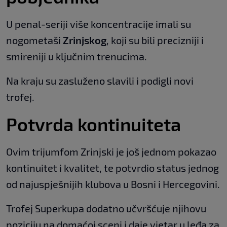
U penal-seriji više koncentracije imali su
nogometaši
Zrinjskog
, koji su bili precizniji i
smireniji u ključnim trenucima.
Na kraju su zasluženo slavili i podigli novi
trofej.
Potvrda kontinuiteta
Ovim trijumfom Zrinjski je još jednom pokazao
kontinuitet i kvalitet, te potvrdio status jednog
od najuspješnijih klubova u Bosni i Hercegovini.
Trofej Superkupa dodatno učvršćuje njihovu
poziciju na domaćoj sceni i daje vjetar u leđa za