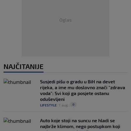
Oglas
NAJČITANIJE
Susjedi pišu o gradu u BiH na devet
rijeka, a ime mu doslovno znači "zdrava
voda": Svi koji ga posjete ostanu
oduševljeni
0
LIFESTYLE
|
7. aug.
|
Auto koje stoji na suncu ne hladi se
najbrže klimom, nego postupkom koji