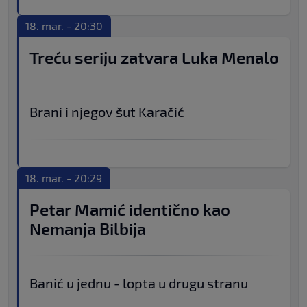
18. mar. - 20:30
Treću seriju zatvara Luka Menalo
Brani i njegov šut Karačić
18. mar. - 20:29
Petar Mamić identično kao
Nemanja Bilbija
Banić u jednu - lopta u drugu stranu