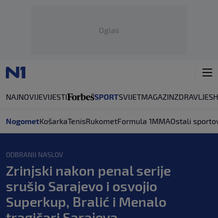
Oglas
NAJNOVIJE
VIJESTI
SPORT
SVIJET
MAGAZIN
ZDRAVLJE
S
Nogomet
Košarka
Tenis
Rukomet
Formula 1
MMA
Ostali sporto
ODBRANII NASLOV
Zrinjski nakon penal serije
srušio Sarajevo i osvojio
Superkup, Bralić i Menalo
tragičari Sarajeva