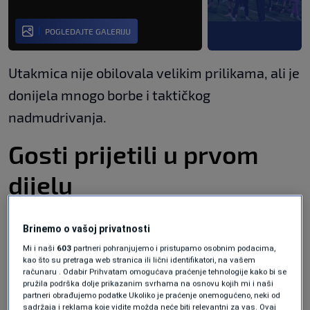
POGLEDAJTE GALERIJU
Utakmica nije obilovala velikim prilikama, ali je
donijela mnogo borbe i taktičkog
nadmudrivanja.
Gosti prijetili u prvom
dijelu
Početak susreta bio je znatno sadržajniji, a
Brinemo o vašoj privatnosti
opasniji su bili gosti koji su u nekoliko navrata
Mi i naši
603
partneri pohranjujemo i pristupamo osobnim podacima,
kao što su pretraga web stranica ili lični identifikatori, na vašem
ozbiljno zaprijetili golu Zrinjskog.
računaru . Odabir Prihvatam omogućava praćenje tehnologije kako bi se
pružila podrška dolje prikazanim svrhama na osnovu kojih mi i naši
partneri obrađujemo podatke Ukoliko je praćenje onemogućeno, neki od
U dobrim situacijama našli su se
Elezi
,
Ljajić
i
sadržaja i reklama koje vidite možda neće biti relevantni za vas. Ovaj