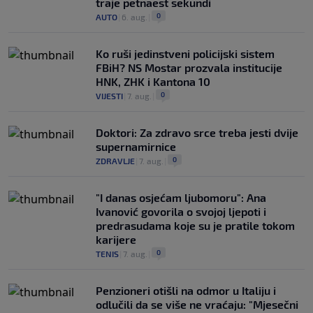
traje petnaest sekundi
0
AUTO
|
6. aug.
|
Ko ruši jedinstveni policijski sistem
FBiH? NS Mostar prozvala institucije
HNK, ZHK i Kantona 10
0
VIJESTI
|
7. aug.
|
Doktori: Za zdravo srce treba jesti dvije
supernamirnice
0
ZDRAVLJE
|
7. aug.
|
"I danas osjećam ljubomoru": Ana
Ivanović govorila o svojoj ljepoti i
predrasudama koje su je pratile tokom
karijere
0
TENIS
|
7. aug.
|
Penzioneri otišli na odmor u Italiju i
odlučili da se više ne vraćaju: "Mjesečni