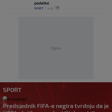
podatke
0
SVIJET
|
7. aug.
|
Oglas
SPORT
Predsjednik FIFA-e negira tvrdnju da je