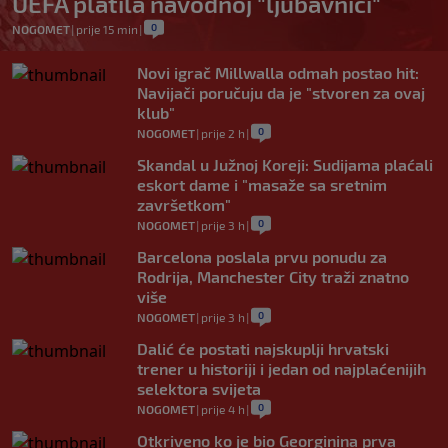
UEFA platila navodnoj "ljubavnici"
0
NOGOMET
|
prije 15 min
|
Novi igrač Millwalla odmah postao hit:
Navijači poručuju da je "stvoren za ovaj
klub"
0
NOGOMET
|
prije 2 h
|
Skandal u Južnoj Koreji: Sudijama plaćali
eskort dame i "masaže sa sretnim
završetkom"
0
NOGOMET
|
prije 3 h
|
Barcelona poslala prvu ponudu za
Rodrija, Manchester City traži znatno
više
0
NOGOMET
|
prije 3 h
|
Dalić će postati najskuplji hrvatski
trener u historiji i jedan od najplaćenijih
selektora svijeta
0
NOGOMET
|
prije 4 h
|
Otkriveno ko je bio Georginina prva