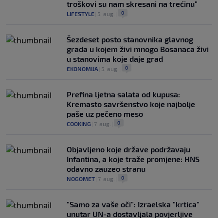
troškovi su nam skresani na trećinu"
0
LIFESTYLE
|
5. aug.
|
Šezdeset posto stanovnika glavnog
grada u kojem živi mnogo Bosanaca živi
u stanovima koje daje grad
0
EKONOMIJA
|
5. aug.
|
Prefina ljetna salata od kupusa:
Kremasto savršenstvo koje najbolje
paše uz pečeno meso
0
COOKING
|
7. aug.
|
Objavljeno koje države podržavaju
Infantina, a koje traže promjene: HNS
odavno zauzeo stranu
0
NOGOMET
|
7. aug.
|
"Samo za vaše oči": Izraelska "krtica"
unutar UN-a dostavljala povjerljive