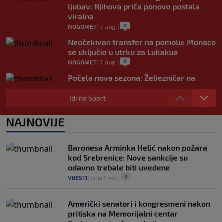
ljubav: Njihova priča ponovo postala
viralna
0
NOGOMET
|
7. aug.
|
Neočekivan transfer na pomolu: Monaco
se uključio u utrku za Lukakua
0
NOGOMET
|
7. aug.
|
Počela nova sezona: Željezničar na
Grbavici savladao BSK
Idi na Sport
0
NOGOMET
|
7. aug.
|
UEFA pokreće istragu: Je li Infantino
NAJNOVIJE
namjeravao prodati prava na Svjetsko
prvenstvo ispod cijene?
0
NOGOMET
|
7. aug.
|
Baronesa Arminka Helić nakon požara
kod Srebrenice: Nove sankcije su
odavno trebale biti uvedene
0
VIJESTI
|
prije 1 min
|
Američki senatori i kongresmeni nakon
pritiska na Memorijalni centar