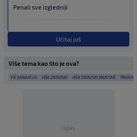
Penali sve izgledniji
Učitaj još
Više tema kao što je ova?
FK SARAJEVO
HŠK ZRINJSKI
HŠK ZRINJSKI MOSTAR
PRIJENO
Oglas