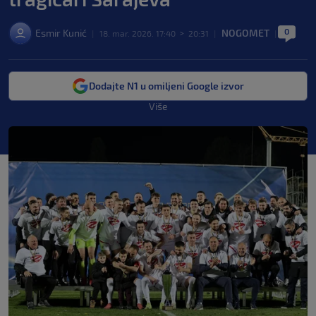
0
Esmir Kunić
NOGOMET
|
18. mar. 2026. 17:40
>
20:31
|
|
Dodajte N1 u omiljeni Google izvor
Više