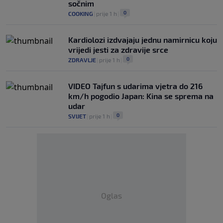
sočnim
0
COOKING
|
prije 1 h
|
Kardiolozi izdvajaju jednu namirnicu koju
vrijedi jesti za zdravije srce
0
ZDRAVLJE
|
prije 1 h
|
VIDEO Tajfun s udarima vjetra do 216
km/h pogodio Japan: Kina se sprema na
udar
0
SVIJET
|
prije 1 h
|
Oglas