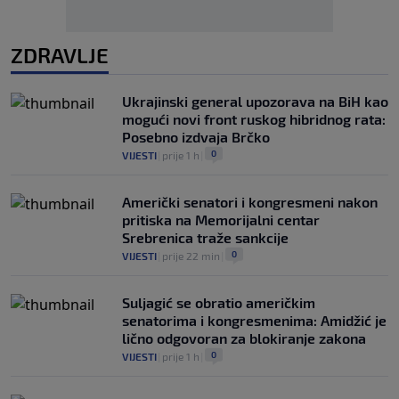
ZDRAVLJE
Ukrajinski general upozorava na BiH kao
mogući novi front ruskog hibridnog rata:
Posebno izdvaja Brčko
0
VIJESTI
|
prije 1 h
|
Američki senatori i kongresmeni nakon
pritiska na Memorijalni centar
Srebrenica traže sankcije
0
VIJESTI
|
prije 22 min
|
Suljagić se obratio američkim
senatorima i kongresmenima: Amidžić je
lično odgovoran za blokiranje zakona
0
VIJESTI
|
prije 1 h
|