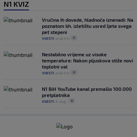
N1 KVIZ
Vrućina ih dovede, hladnoća iznenadi: Na
poznatom bh. izletištu usred ljeta svega
pet stepeni
0
VIJESTI
|
prije 4 h
|
Nestabilno vrijeme uz visoke
temperature: Nakon pljuskova stiže novi
toplotni val
0
VIJESTI
|
prije 4 h
|
N1 BiH YouTube kanal premašio 100.000
pretplatnika
0
VIJESTI
|
6. aug.
|