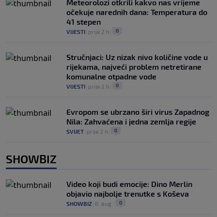
Meteorolozi otkrili kakvo nas vrijeme
očekuje narednih dana: Temperatura do
41 stepen
0
VIJESTI
|
prije 2 h
|
Stručnjaci: Uz nizak nivo količine vode u
rijekama, najveći problem netretirane
komunalne otpadne vode
0
VIJESTI
|
prije 2 h
|
Evropom se ubrzano širi virus Zapadnog
Nila: Zahvaćena i jedna zemlja regije
0
SVIJET
|
prije 2 h
|
SHOWBIZ
Video koji budi emocije: Dino Merlin
objavio najbolje trenutke s Koševa
0
SHOWBIZ
|
6. aug.
|