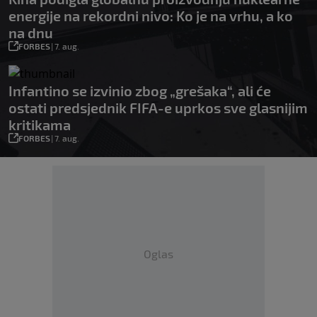
energije na rekordni nivo: Ko je na vrhu, a ko
na dnu
FORBES
|
7. aug.
Infantino se izvinio zbog „grešaka“, ali će
ostati predsjednik FIFA-e uprkos sve glasnijim
kritikama
FORBES
|
7. aug.
Oglas