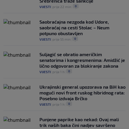
Srebrenica traže sankcije
0
VIJESTI
|
prije 22 min
|
Saobraćajna nezgoda kod Udore,
saobraćaj na cesti Stolac – Neum
potpuno obustavljen
0
VIJESTI
|
prije 55 min
|
Suljagić se obratio američkim
senatorima i kongresmenima: Amidžić je
lično odgovoran za blokiranje zakona
0
VIJESTI
|
prije 1 h
|
Ukrajinski general upozorava na BiH kao
mogući novi front ruskog hibridnog rata:
Posebno izdvaja Brčko
0
VIJESTI
|
prije 1 h
|
Punjene paprike kao nekad: Ovaj mali
trik naših baka čini nadjev savršeno