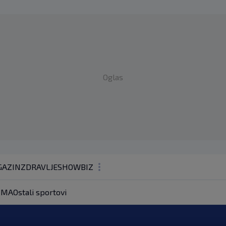
Oglas
AZIN
ZDRAVLJE
SHOWBIZ
KOLUMNE
MA
Ostali sportovi