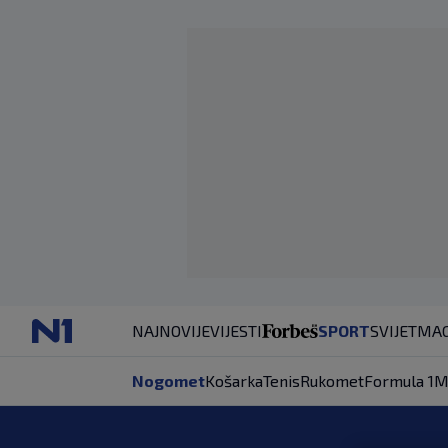
NAJNOVIJE
VIJESTI
SPORT
SVIJET
MAG
Nogomet
Košarka
Tenis
Rukomet
Formula 1
M