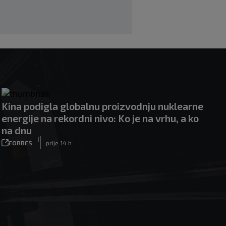
Kina podigla globalnu proizvodnju nuklearne
energije na rekordni nivo: Ko je na vrhu, a ko
na dnu
|
FORBES
prije 14 h