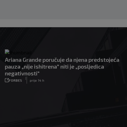
Ariana Grande poručuje da njena predstojeća
pauza „nije ishitrena“ niti je „posljedica
negativnosti“
|
FORBES
prije 14 h