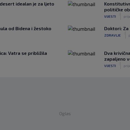
desert idealan je za ljeto
Konstitutivn
političke o
|
VIJESTI
prij
ula od Bidena i žestoko
Doktori: Za
|
ZDRAVLJE
p
a: Vatra se približila
Dva krivičn
zapaljeno v
|
VIJESTI
prij
Oglas