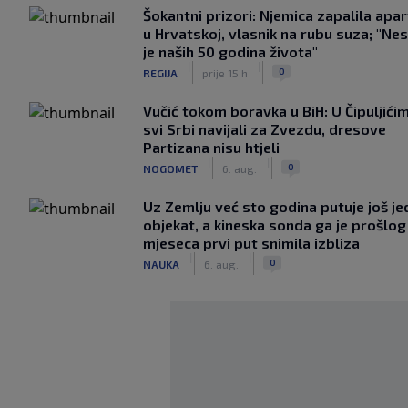
Šokantni prizori: Njemica zapalila apa
u Hrvatskoj, vlasnik na rubu suza; "Ne
je naših 50 godina života"
|
|
0
REGIJA
prije 15 h
Vučić tokom boravka u BiH: U Čipuljići
svi Srbi navijali za Zvezdu, dresove
Partizana nisu htjeli
|
|
0
NOGOMET
6. aug.
Uz Zemlju već sto godina putuje još j
objekat, a kineska sonda ga je prošlog
mjeseca prvi put snimila izbliza
|
|
0
NAUKA
6. aug.