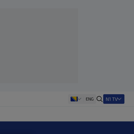
N1 TV
ENG