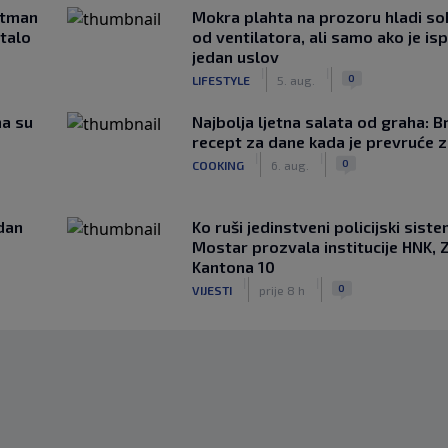
rtman
Mokra plahta na prozoru hladi so
stalo
od ventilatora, ali samo ako je is
jedan uslov
|
|
0
LIFESTYLE
5. aug.
ma su
Najbolja ljetna salata od graha: B
recept za dane kada je prevruće z
|
|
0
COOKING
6. aug.
edan
Ko ruši jedinstveni policijski sist
Mostar prozvala institucije HNK, Z
Kantona 10
|
|
0
VIJESTI
prije 8 h