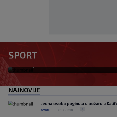
Neočekivan transfer na pomo
SPORT
u utrku za Lukakua
|
|
0
NOGOMET
prije 28 min
NAJNOVIJE
Jedna osoba poginula u požaru u Kalifo
|
|
0
SVIJET
prije 7 min