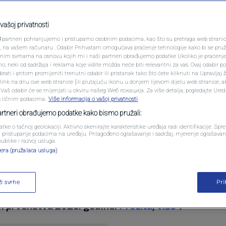
PODCAST
rovjera Zmajeva pred
N1 SPECIJAL
vašoj privatnosti
3
partneri pohranjujemo i pristupamo osobnim podacima, kao što su pretraga web stranica 
prvenstvu: Meč protiv
FENOMENI
ri, na vašem računaru . Odabir Prihvatam omogućava praćenje tehnologije kako bi se pruž
anim svrhama na osnovu kojih mi i naši partneri obrađujemo podatke Ukoliko je praćenj
 neki od sadržaja i reklama koje vidite možda neće biti relevantni za vas. Ovaj odabir p
NEISTRAŽENO
ati i pritom promijeniti trenutni odabir ili pristanak tako što ćete kliknuti na Upravljaj 
ink na dnu ove web stranice [ili plutajuću ikonu u donjem lijevom dijelu web stranice, a
VIRALNO
. Vaš odabir će se mijenjati u okviru našeg Wеб локација. Za više detalja, pogledajte Ure
s ličnim podacima.
Više informacija o vašoj privatnosti
entara
FOTO
partneri obrađujemo podatke kako bismo pružali:
atke o tačnoj geolokaciji. Aktivno skenirajte karakteristike uređaja radi identifikacije. Sp
PROMO
li pristupanje podacima na uređaju. Prilagođeno oglašavanje i sadržaj, mjerenje oglašavanj
publike i razvoj usluga.
era (pružalaca usluga)
VIDEO
ži svrhe
Pr
večeras će u američkom St. Louisu odigrati poslj
m prvenstvu 2026. godine.
Pročitaj više