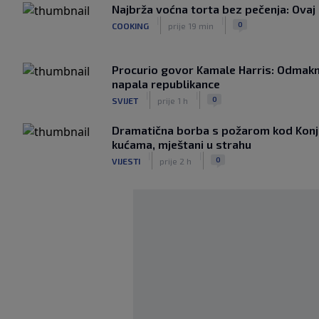
Najbrža voćna torta bez pečenja: Ovaj 
|
|
0
COOKING
prije 19 min
Procurio govor Kamale Harris: Odmakn
napala republikance
|
|
0
SVIJET
prije 1 h
Dramatična borba s požarom kod Konjic
kućama, mještani u strahu
|
|
0
VIJESTI
prije 2 h