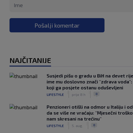
Pošalji komentar
NAJČITANIJE
Susjedi pišu o gradu u BiH na devet rije
ime mu doslovno znači "zdrava voda":
koji ga posjete ostanu oduševljeni
|
|
0
LIFESTYLE
prije 8 h
Penzioneri otišli na odmor u Italiju i odl
da se više ne vraćaju: "Mjesečni troško
nam skresani na trećinu"
|
|
0
LIFESTYLE
5. aug.