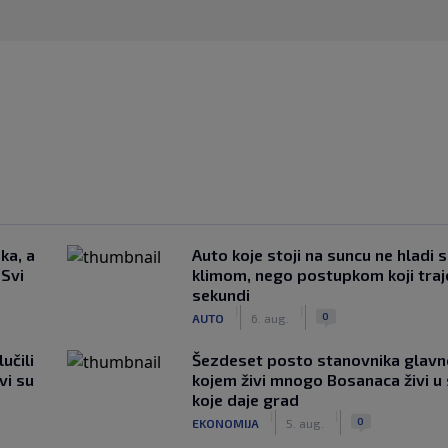
ka, a
Auto koje stoji na suncu ne hladi 
 Svi
klimom, nego postupkom koji traj
sekundi
|
|
0
AUTO
6. aug.
učili
Šezdeset posto stanovnika glavn
vi su
kojem živi mnogo Bosanaca živi u
koje daje grad
|
|
0
EKONOMIJA
5. aug.