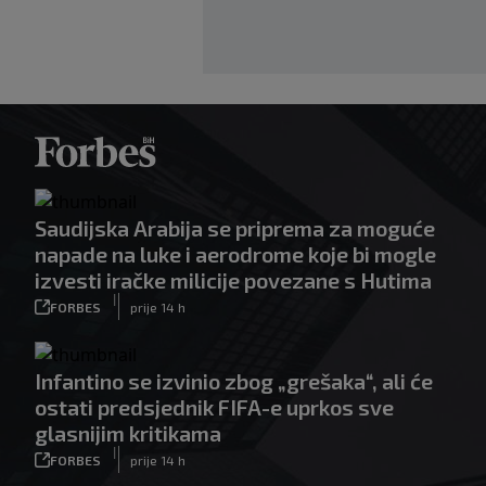
Saudijska Arabija se priprema za moguće
napade na luke i aerodrome koje bi mogle
izvesti iračke milicije povezane s Hutima
|
FORBES
prije 14 h
Infantino se izvinio zbog „grešaka“, ali će
ostati predsjednik FIFA-e uprkos sve
glasnijim kritikama
|
FORBES
prije 14 h