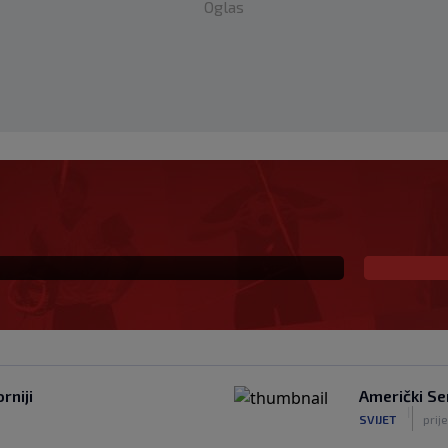
Oglas
lu: Monaco se uključio
rniji
Američki Se
|
SVIJET
prij