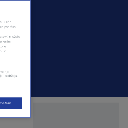
ili lični
ila podrška
e
ostavki možete
željenim
ko je
dbu o
remanje
a i sadržaja,
ihvatam
ednju