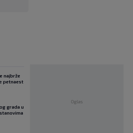
se najbrže
e petnaest
Oglas
og grada u
 stanovima