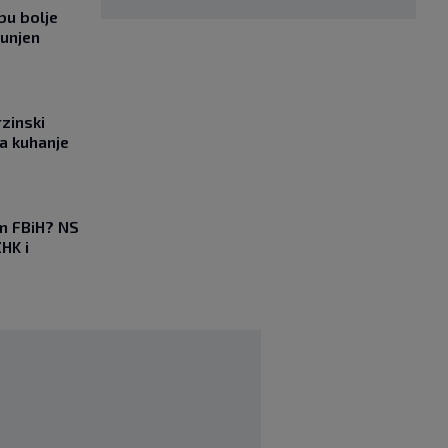
bu bolje
punjen
rzinski
a kuhanje
em FBiH? NS
HK i