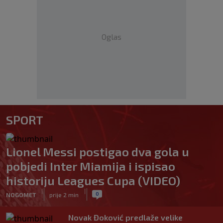
Oglas
SPORT
Lionel Messi postigao dva gola u
pobjedi Inter Miamija i ispisao
historiju Leagues Cupa (VIDEO)
|
|
0
NOGOMET
prije 2 min
Novak Đoković predlaže velike