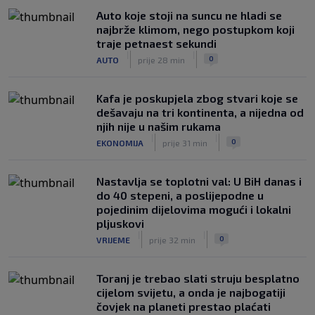
Auto koje stoji na suncu ne hladi se
najbrže klimom, nego postupkom koji
traje petnaest sekundi
|
|
0
AUTO
prije 28 min
Kafa je poskupjela zbog stvari koje se
dešavaju na tri kontinenta, a nijedna od
njih nije u našim rukama
|
|
0
EKONOMIJA
prije 31 min
Nastavlja se toplotni val: U BiH danas i
do 40 stepeni, a poslijepodne u
pojedinim dijelovima mogući i lokalni
pljuskovi
|
|
0
VRIJEME
prije 32 min
Toranj je trebao slati struju besplatno
cijelom svijetu, a onda je najbogatiji
čovjek na planeti prestao plaćati