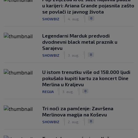
u karijeri: Ariana Grande pojasnila zašto
se povlači iz javnog života
|
|
0
SHOWBIZ
4. aug.
Legendarni Marduk predvodi
dvodnevni black metal praznik u
Sarajevu
|
|
0
SHOWBIZ
3. aug.
U istom trenutku više od 158.000 ljudi
pokušalo kupiti kartu za koncert Dine
Merlina u Kraljevu
|
|
0
REGIJA
3. aug.
Tri noći za pamćenje: Završena
Merlinova magija na Koševu
|
|
0
SHOWBIZ
2. aug.