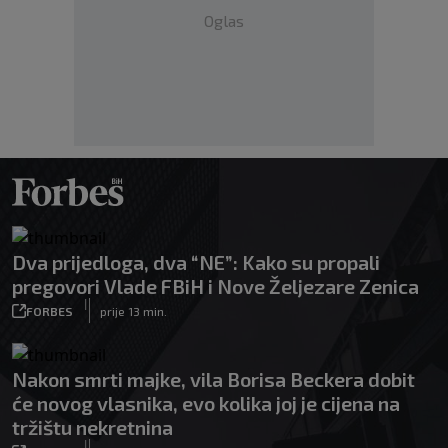
Oglas
Dva prijedloga, dva “NE”: Kako su propali
pregovori Vlade FBiH i Nove Željezare Zenica
|
FORBES
prije 13 min.
Nakon smrti majke, vila Borisa Beckera dobit
će novog vlasnika, evo kolika joj je cijena na
tržištu nekretnina
|