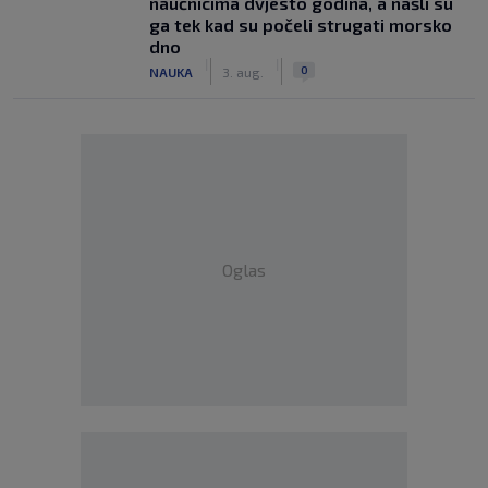
naučnicima dvjesto godina, a našli su
ga tek kad su počeli strugati morsko
dno
|
|
0
NAUKA
3. aug.
Oglas