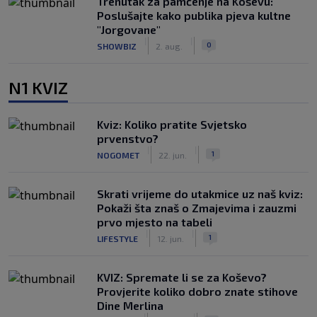
Trenutak za pamćenje na Koševu:
Poslušajte kako publika pjeva kultne
"Jorgovane"
|
|
0
SHOWBIZ
2. aug.
N1 KVIZ
Kviz: Koliko pratite Svjetsko
prvenstvo?
|
|
1
NOGOMET
22. jun.
Skrati vrijeme do utakmice uz naš kviz:
Pokaži šta znaš o Zmajevima i zauzmi
prvo mjesto na tabeli
|
|
1
LIFESTYLE
12. jun.
KVIZ: Spremate li se za Koševo?
Provjerite koliko dobro znate stihove
Dine Merlina
|
|