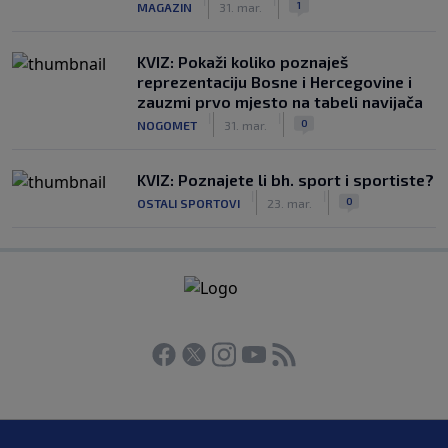
1
MAGAZIN
31. mar.
KVIZ: Pokaži koliko poznaješ
reprezentaciju Bosne i Hercegovine i
zauzmi prvo mjesto na tabeli navijača
|
|
0
NOGOMET
31. mar.
KVIZ: Poznajete li bh. sport i sportiste?
|
|
0
OSTALI SPORTOVI
23. mar.