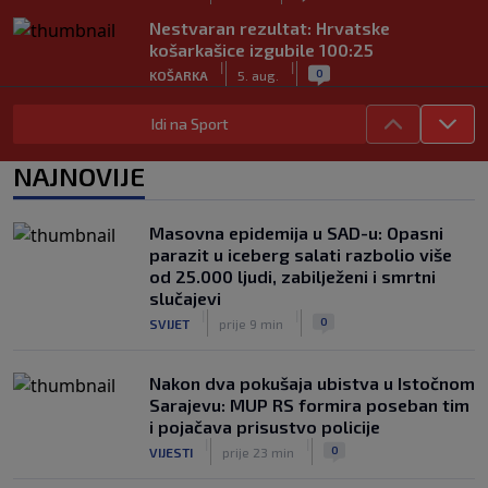
Nestvaran rezultat: Hrvatske
košarkašice izgubile 100:25
|
|
0
KOŠARKA
5. aug.
Poljski fudbal zavijen u crno: Preminuo
Idi na Sport
legendarni golman u 44. godini života
|
|
0
NOGOMET
5. aug.
NAJNOVIJE
Neymar totalno pogubio živce:
Asistirao za pobjedu, pa ušao u sukob
Masovna epidemija u SAD-u: Opasni
s navijačima (VIDEO)
parazit u iceberg salati razbolio više
|
|
0
NOGOMET
5. aug.
od 25.000 ljudi, zabilježeni i smrtni
slučajevi
|
|
0
SVIJET
prije 9 min
Nakon dva pokušaja ubistva u Istočnom
Sarajevu: MUP RS formira poseban tim
i pojačava prisustvo policije
|
|
0
VIJESTI
prije 23 min