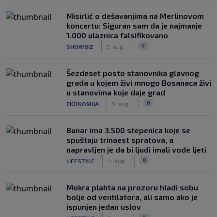
Misirlić o dešavanjima na Merlinovom
koncertu: Siguran sam da je najmanje
1.000 ulaznica falsifikovano
|
|
0
SHOWBIZ
5. aug.
Šezdeset posto stanovnika glavnog
grada u kojem živi mnogo Bosanaca živi
u stanovima koje daje grad
|
|
0
EKONOMIJA
5. aug.
Bunar imа 3.500 stepenica koje se
spuštaju trinaest spratova, a
napravljen je da bi ljudi imali vode ljeti
|
|
0
LIFESTYLE
4. aug.
Mokra plahta na prozoru hladi sobu
bolje od ventilatora, ali samo ako je
ispunjen jedan uslov
|
|
0