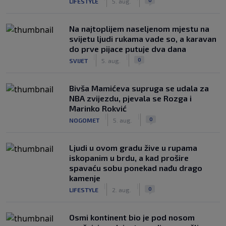
LIFESTYLE
5. aug.
Na najtoplijem naseljenom mjestu na
svijetu ljudi rukama vade so, a karavan
do prve pijace putuje dva dana
|
|
0
SVIJET
5. aug.
Bivša Mamićeva supruga se udala za
NBA zvijezdu, pjevala se Rozga i
Marinko Rokvić
|
|
0
NOGOMET
5. aug.
Ljudi u ovom gradu žive u rupama
iskopanim u brdu, a kad prošire
spavaću sobu ponekad nađu drago
kamenje
|
|
0
LIFESTYLE
2. aug.
Osmi kontinent bio je pod nosom