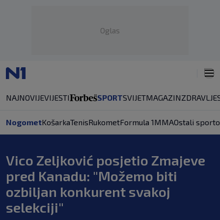
Oglas
NAJNOVIJE
VIJESTI
SPORT
SVIJET
MAGAZIN
ZDRAVLJE
Nogomet
Košarka
Tenis
Rukomet
Formula 1
MMA
Ostali sporto
Vico Zeljković posjetio Zmajeve
pred Kanadu: "Možemo biti
ozbiljan konkurent svakoj
selekciji"