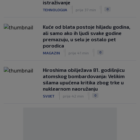
istraživanje
|
|
0
TEHNOLOGIJA
prije 37 min
Kuće od blata postoje hiljadu godina,
ali samo ako ih ljudi svake godine
premazuju, u selu je ostalo pet
porodica
|
|
0
MAGAZIN
prije 41 min
Hiroshima obilježava 81. godišnjicu
atomskog bombardovanja: Velikim
silama upućena kritika zbog trke u
nuklearnom naoružanju
|
|
0
SVIJET
prije 42 min