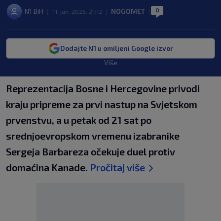
0
N1 BiH
NOGOMET
|
11. jun. 2026. 21:12
|
|
Dodajte N1 u omiljeni Google izvor
Više
Reprezentacija Bosne i Hercegovine privodi
kraju pripreme za prvi nastup na Svjetskom
prvenstvu, a u petak od 21 sat po
srednjoevropskom vremenu izabranike
Sergeja Barbareza očekuje duel protiv
domaćina Kanade.
Pročitaj više