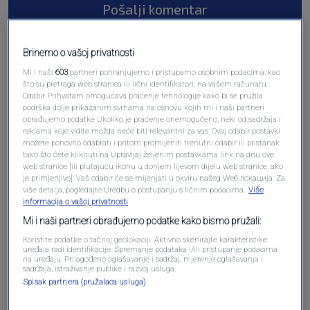
Pošalji komentar
Brinemo o vašoj privatnosti
Mi i naši
603
partneri pohranjujemo i pristupamo osobnim podacima, kao
što su pretraga web stranica ili lični identifikatori, na vašem računaru .
Odabir Prihvatam omogućava praćenje tehnologije kako bi se pružila
podrška dolje prikazanim svrhama na osnovu kojih mi i naši partneri
obrađujemo podatke Ukoliko je praćenje onemogućeno, neki od sadržaja i
reklama koje vidite možda neće biti relevantni za vas. Ovaj odabir postavki
možete ponovno odabrati i pritom promijeniti trenutni odabir ili pristanak
tako što ćete kliknuti na Upravljaj željenim postavkama link na dnu ove
Oglas
web stranice [ili plutajuću ikonu u donjem lijevom dijelu web stranice, ako
je primjenjivo]. Vaš odabir će se mijenjati u okviru našeg Wеб локација. Za
više detalja, pogledajte Uredbu o postupanju s ličnim podacima.
Više
informacija o vašoj privatnosti
Mi i naši partneri obrađujemo podatke kako bismo pružali:
Koristite podatke o tačnoj geolokaciji. Aktivno skenirajte karakteristike
uređaja radi identifikacije. Spremanje podataka i/ili pristupanje podacima
na uređaju. Prilagođeno oglašavanje i sadržaj, mjerenje oglašavanja i
sadržaja, istraživanje publike i razvoj usluga.
Spisak partnera (pružalaca usluga)