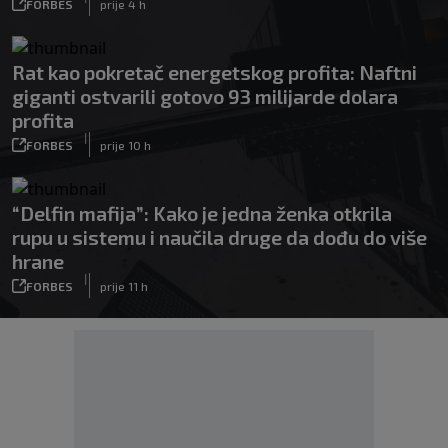
FORBES
prije 4 h
Rat kao pokretač energetskog profita: Naftni
giganti ostvarili gotovo 93 milijarde dolara
profita
|
FORBES
prije 10 h
“Delfin mafija”: Kako je jedna ženka otkrila
rupu u sistemu i naučila druge da dođu do više
hrane
|
FORBES
prije 11 h