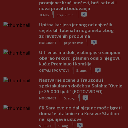
promjene: Kraći mečevi, brži setovi i
nova pravila bodovanja
|
|
0
TENIS
prije 9 min
Upitna karijera jednog od najvećih
svjetskih talenata nogometa zbog
zdravstvenih problema
|
|
0
NOGOMET
prije 46 min
U trenucima dok je olimpijski šampion
obarao rekord, plamen odnio njegovu
kuću: Preminuo i komšija
|
|
0
OSTALI SPORTOVI
5. aug.
Nestvarne scene u Trabzonu i
spektakularan doček za Salaha: "Ovdje
je 25.000 ljudi" (FOTO/VIDEO)
|
|
0
NOGOMET
5. aug.
FK Sarajevo do daljnjeg ne može igrati
domaće utakmice na Koševu: Stadion
ne ispunjava uslove
|
|
0
VIJESTI
5. aug.