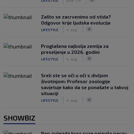
LIFESTYLE
prije 11 h
Zašto se zacrvenimo od stida?
Odgovor krije ljudska evolucija
|
|
0
LIFESTYLE
4. aug.
Proglašena najbolja zemlja za
preseljenje u 2026. godini
|
|
0
LIFESTYLE
4. aug.
Sreli ste se oči u oči s divljom
životinjom: Profesor zoologije
savjetuje kako da se ponašate u takvoj
situaciji
|
|
0
LIFESTYLE
4. aug.
SHOWBIZ
Pop zvijezda kroz suze najavila pauzu