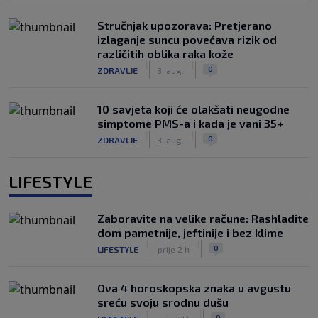
Stručnjak upozorava: Pretjerano
izlaganje suncu povećava rizik od
različitih oblika raka kože
|
|
0
ZDRAVLJE
3. aug.
10 savjeta koji će olakšati neugodne
simptome PMS-a i kada je vani 35+
|
|
0
ZDRAVLJE
3. aug.
LIFESTYLE
Zaboravite na velike račune: Rashladite
dom pametnije, jeftinije i bez klime
|
|
0
LIFESTYLE
prije 2 h
Ova 4 horoskopska znaka u avgustu
sreću svoju srodnu dušu
|
|
0