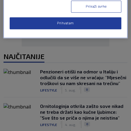
Prikaži svrhe
Oglas
Prihvatam
NAJČITANIJE
Penzioneri otišli na odmor u Italiju i
odlučili da se više ne vraćaju: "Mjesečni
troškovi su nam skresani na trećinu"
|
|
0
LIFESTYLE
5. aug.
Ornitologinja otkrila zašto sove nikad
ne treba držati kao kućne ljubimce:
"Sve što se priča o njima je neistina"
|
|
0
LIFESTYLE
4. aug.