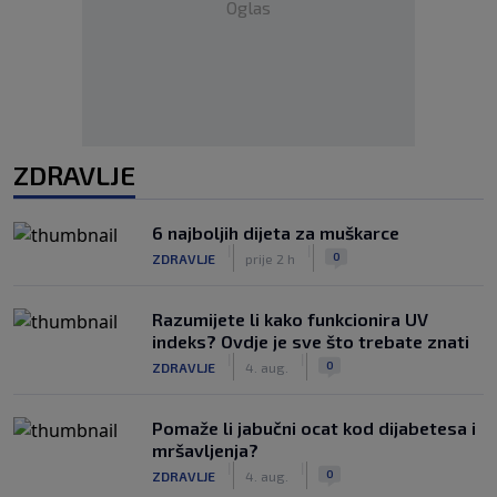
Oglas
ZDRAVLJE
6 najboljih dijeta za muškarce
|
|
0
ZDRAVLJE
prije 2 h
Razumijete li kako funkcionira UV
indeks? Ovdje je sve što trebate znati
|
|
0
ZDRAVLJE
4. aug.
Pomaže li jabučni ocat kod dijabetesa i
mršavljenja?
|
|
0
ZDRAVLJE
4. aug.