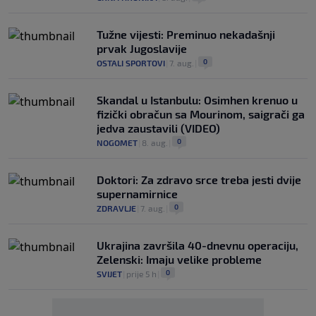
Tužne vijesti: Preminuo nekadašnji
prvak Jugoslavije
0
OSTALI SPORTOVI
|
7. aug.
|
Skandal u Istanbulu: Osimhen krenuo u
fizički obračun sa Mourinom, saigrači ga
jedva zaustavili (VIDEO)
0
NOGOMET
|
8. aug.
|
Doktori: Za zdravo srce treba jesti dvije
supernamirnice
0
ZDRAVLJE
|
7. aug.
|
Ukrajina završila 40-dnevnu operaciju,
Zelenski: Imaju velike probleme
0
SVIJET
|
prije 5 h
|