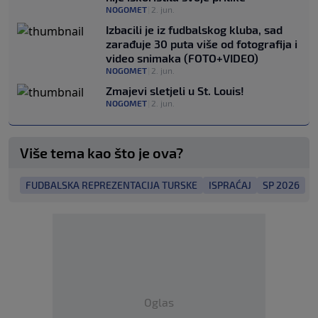
NOGOMET
|
2. jun.
Izbacili je iz fudbalskog kluba, sad
zarađuje 30 puta više od fotografija i
video snimaka (FOTO+VIDEO)
NOGOMET
|
2. jun.
Zmajevi sletjeli u St. Louis!
NOGOMET
|
2. jun.
Više tema kao što je ova?
FUDBALSKA REPREZENTACIJA TURSKE
ISPRAĆAJ
SP 2026
Oglas