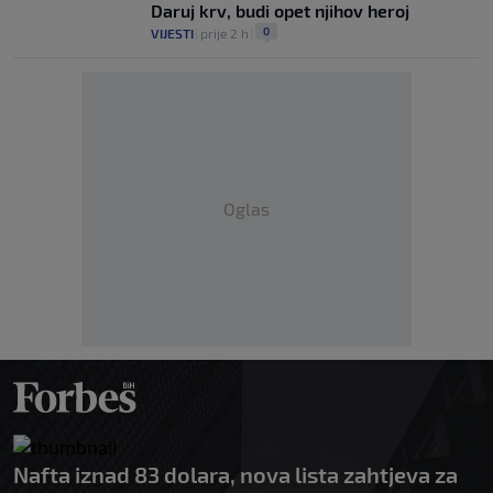
Daruj krv, budi opet njihov heroj
0
VIJESTI
|
prije 2 h
|
Oglas
Nafta iznad 83 dolara, nova lista zahtjeva za