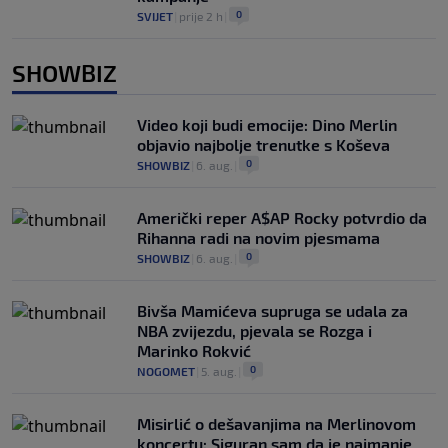
0
SVIJET
|
prije 2 h
|
SHOWBIZ
Video koji budi emocije: Dino Merlin
objavio najbolje trenutke s Koševa
0
SHOWBIZ
|
6. aug.
|
Američki reper A$AP Rocky potvrdio da
Rihanna radi na novim pjesmama
0
SHOWBIZ
|
6. aug.
|
Bivša Mamićeva supruga se udala za
NBA zvijezdu, pjevala se Rozga i
Marinko Rokvić
0
NOGOMET
|
5. aug.
|
Misirlić o dešavanjima na Merlinovom
koncertu: Siguran sam da je najmanje