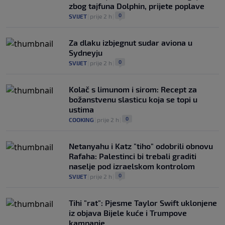
zbog tajfuna Dolphin, prijete poplave
0
SVIJET
|
prije 2 h
|
Za dlaku izbjegnut sudar aviona u
Sydneyju
0
SVIJET
|
prije 2 h
|
Kolač s limunom i sirom: Recept za
božanstvenu slasticu koja se topi u
ustima
0
COOKING
|
prije 2 h
|
Netanyahu i Katz "tiho" odobrili obnovu
Rafaha: Palestinci bi trebali graditi
naselje pod izraelskom kontrolom
0
SVIJET
|
prije 2 h
|
Tihi "rat": Pjesme Taylor Swift uklonjene
iz objava Bijele kuće i Trumpove
kampanje