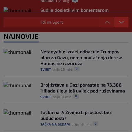
NOGOMET
|
8. aug.
|
Sudija dosjetljivim komentarom
nasmijao publiku nakon žalbe tenisera
(VIDEO)
Idi na Sport
0
TENIS
|
8. aug.
|
NAJNOVIJE
Haos u Irskoj: Navijač utrčao na teren i
nasrnuo na gostujuće fudbalere (VIDEO)
0
NOGOMET
|
8. aug.
|
Netanyahu: Izrael odbacuje Trumpov
plan za Gazu, nema povlačenja dok se
Hamas ne razoruža
0
SVIJET
|
prije 29 min
|
Broj žrtava u Gazi porastao na 73.386:
Hiljade tijela još uvijek pod ruševinama
0
SVIJET
|
prije 31 min
|
Tačka na 7: Živimo li prošlost bez
budućnosti?
0
TAČKA NA SEDAM
|
prije 49 min
|