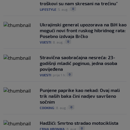
troškovi su nam skresani na trećinu"
0
LIFESTYLE
|
5. aug.
|
Ukrajinski general upozorava na BiH kao
mogući novi front ruskog hibridnog rata:
Posebno izdvaja Brčko
0
VIJESTI
|
8. aug.
|
Stravična saobraćajna nesreća: 23-
godišnji mladić poginuo, jedna osoba
povijeđena
0
VIJESTI
|
prije 1 h
|
Punjene paprike kao nekad: Ovaj mali
trik naših baka čini nadjev savršeno
sočnim
0
COOKING
|
8. aug.
|
Hadžići: Smrtno stradao motociklista
0
CRNA HRONIKA
|
8. aug.
|