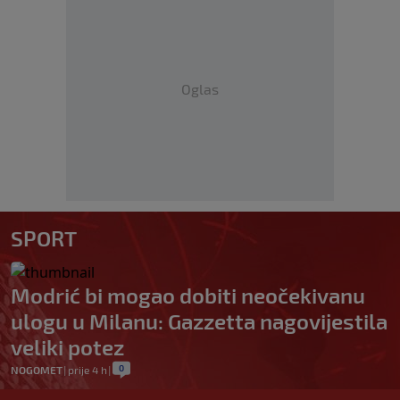
Oglas
SPORT
Modrić bi mogao dobiti neočekivanu
ulogu u Milanu: Gazzetta nagovijestila
veliki potez
0
NOGOMET
|
prije 4 h
|