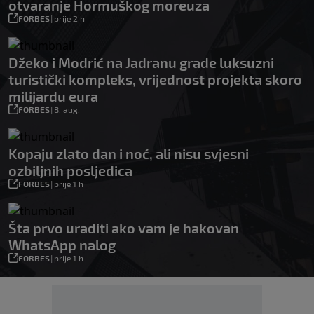
otvaranje Hormuškog moreuza
FORBES
|
prije 2 h
Džeko i Modrić na Jadranu grade luksuzni
turistički kompleks, vrijednost projekta skoro
milijardu eura
FORBES
|
8. aug.
Kopaju zlato dan i noć, ali nisu svjesni
ozbiljnih posljedica
FORBES
|
prije 1 h
Šta prvo uraditi ako vam je hakovan
WhatsApp nalog
FORBES
|
prije 1 h