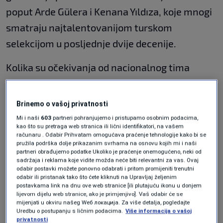
poput Arde Gülera i Kenana Yıldıza, koje mnogi
smatraju najtalentovanijom turskom
selekcijom u posljednje dvije decenije.
Kolika su očekivanja od nacionalnog tima
najbolje pokazuje prizor sa ulica, gdje su
reprezentativci ispraćeni na put prema
Brinemo o vašoj privatnosti
Mundijalu uz veliki konvoj automobila i brojne
Mi i naši
603
partneri pohranjujemo i pristupamo osobnim podacima,
kao što su pretraga web stranica ili lični identifikatori, na vašem
navijače koji su im željeli sreću pred najveći
računaru . Odabir Prihvatam omogućava praćenje tehnologije kako bi se
pružila podrška dolje prikazanim svrhama na osnovu kojih mi i naši
izazov u karijerama.
partneri obrađujemo podatke Ukoliko je praćenje onemogućeno, neki od
sadržaja i reklama koje vidite možda neće biti relevantni za vas. Ovaj
Bizim Çocuklar, ABD uçağına Türk bayraklı konvoyla
odabir postavki možete ponovno odabrati i pritom promijeniti trenutni
odabir ili pristanak tako što ćete kliknuti na Upravljaj željenim
uğurlandı.
pic.twitter.com/OJ2bnXgtIQ
postavkama link na dnu ove web stranice [ili plutajuću ikonu u donjem
— Boşuna Tıklama (@bosunatiklama)
June 2, 2026
lijevom dijelu web stranice, ako je primjenjivo]. Vaš odabir će se
mijenjati u okviru našeg Wеб локација. Za više detalja, pogledajte
Turski ljubitelji fudbala nadaju se da bi ova
Uredbu o postupanju s ličnim podacima.
Više informacija o vašoj
privatnosti
generacija mogla ponoviti uspjeh iz 2002.