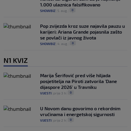
1.000 ulaznica falsifikovano
0
SHOWBIZ
|
5. aug.
|
Pop zvijezda kroz suze najavila pauzu u
karijeri: Ariana Grande pojasnila zašto
se povlači iz javnog života
0
SHOWBIZ
|
4. aug.
|
N1 KVIZ
Marija Šerifović pred više hiljada
posjetitelja na Piroti zatvorila 'Dane
dijaspore 2026' u Travniku
0
VIJESTI
|
prije 3 h
|
U Novom danu govorimo o rekordnim
vrućinama i energetskoj sigurnosti
0
VIJESTI
|
prije 2 h
|