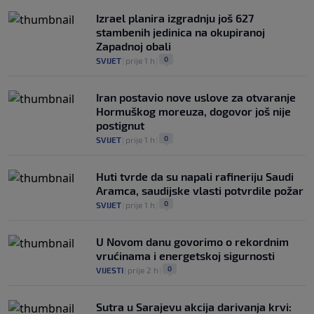
Izrael planira izgradnju još 627
stambenih jedinica na okupiranoj
Zapadnoj obali
0
SVIJET
|
prije 1 h
|
Iran postavio nove uslove za otvaranje
Hormuškog moreuza, dogovor još nije
postignut
0
SVIJET
|
prije 1 h
|
Huti tvrde da su napali rafineriju Saudi
Aramca, saudijske vlasti potvrdile požar
0
SVIJET
|
prije 1 h
|
U Novom danu govorimo o rekordnim
vrućinama i energetskoj sigurnosti
0
VIJESTI
|
prije 2 h
|
Sutra u Sarajevu akcija darivanja krvi: