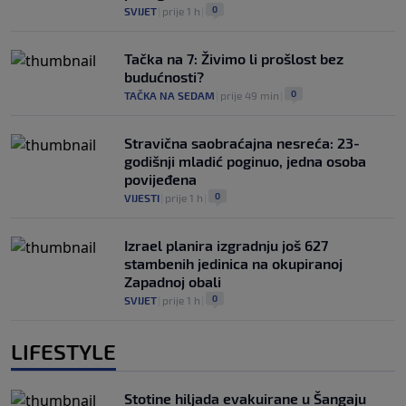
0
SVIJET
|
prije 1 h
|
Tačka na 7: Živimo li prošlost bez
budućnosti?
0
TAČKA NA SEDAM
|
prije 49 min
|
Stravična saobraćajna nesreća: 23-
godišnji mladić poginuo, jedna osoba
povijeđena
0
VIJESTI
|
prije 1 h
|
Izrael planira izgradnju još 627
stambenih jedinica na okupiranoj
Zapadnoj obali
0
SVIJET
|
prije 1 h
|
LIFESTYLE
Stotine hiljada evakuirane u Šangaju