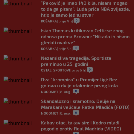
"Peković je imao 140 kila, nisam mogao
to da ga pitam": Luda priča NBA zvijezde,
htio je samo jednu stvar
0
KOŠARKA
|
prije 4 h
|
Isiah Thomas kritikovao Celticse zbog
odnosa prema Brownu: "Nikada ih nismo
gledali ovakve"
0
KOŠARKA
|
prije 5 h
|
Nezamisliva tragedija: Sportista
preminuo u 25. godini
0
OSTALI SPORTOVI
|
prije 6 h
|
Dva "krompira" u Premijer ligi: Bez
golova u dvije utakmice prvog kola
0
NOGOMET
|
8. aug.
|
Skandalozno i sramotno: Delije na
Marakani veličale Ratka Mladića (FOTO)
0
NOGOMET
|
8. aug.
|
Kakav otac, takav sin: I Kodro mlađi
pogodio protiv Real Madrida (VIDEO)
0