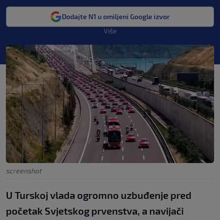
Dodajte N1 u omiljeni Google izvor
Više
screenshot
U Turskoj vlada ogromno uzbuđenje pred
početak Svjetskog prvenstva, a navijači