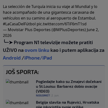
La selección de Turquía inicia su viaje al Mundial y lo
hace acompañado de una gigantesca caravana de
vehículos en su camino al aeropuerto de Estambul.
#LaCasaDelFútbol
pic.twitter.com/6TiF6mT1sd
— Movistar Plus Deportes (@MPlusDeportes)
June 2,
2026
╰┈➤ Program N1 televizije možete pratiti
UŽIVO na
ovom linku
kao i putem aplikacija za
Android
/
iPhone/iPad
JOŠ SPORTA:
Pogledajte kako su Zmajevi dočekani
u St.Louisu: Barbarez dobio ovacije
(VIDEO)
NOGOMET
|
2. jun.
Belgija slavila na Rujevici, Hrvatska
nije iskoristila svoje prilike