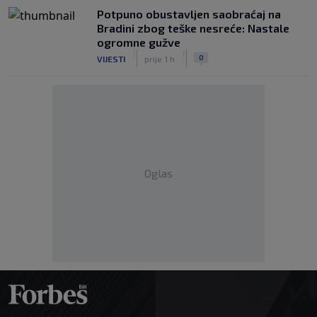
Potpuno obustavljen saobraćaj na
Bradini zbog teške nesreće: Nastale
ogromne gužve
|
|
0
VIJESTI
prije 1 h
Oglas