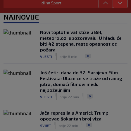
Idi na Sport
Enes Kanter "tjera" svoje: Poslao
zvaničnu prijavu za WNBA draft
NAJNOVIJE
|
|
0
KOŠARKA
prije 3 h
Sarajevo ponovo domaćin Jadranske
Novi toplotni val stiže u BiH,
Teqball lige - U borbi za titulu 80 ekipa
meteorolozi upozoravaju: U hladu će
|
|
0
OSTALI SPORTOVI
prije 4 h
biti 42 stepena, raste opasnost od
požara
|
|
0
VIJESTI
prije 8 min
Još četiri dana do 32. Sarajevo Film
Festivala: Ulaznice se traže od ranog
jutra, domaći filmovi među
najpoželjnijim
|
|
0
VIJESTI
prije 22 min
Jača represija u Americi: Trump
opozvao šokantan broj viza
|
|
0
SVIJET
prije 22 min