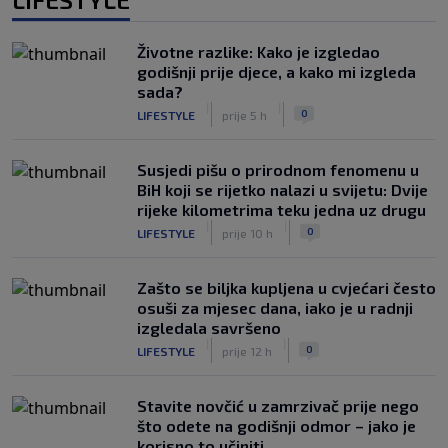
Životne razlike: Kako je izgledao
godišnji prije djece, a kako mi izgleda
sada?
|
|
0
LIFESTYLE
prije 5 h
Susjedi pišu o prirodnom fenomenu u
BiH koji se rijetko nalazi u svijetu: Dvije
rijeke kilometrima teku jedna uz drugu
|
|
0
LIFESTYLE
prije 10 h
Zašto se biljka kupljena u cvjećari često
osuši za mjesec dana, iako je u radnji
izgledala savršeno
|
|
0
LIFESTYLE
prije 12 h
Stavite novčić u zamrzivač prije nego
što odete na godišnji odmor – jako je
korisno to učiniti