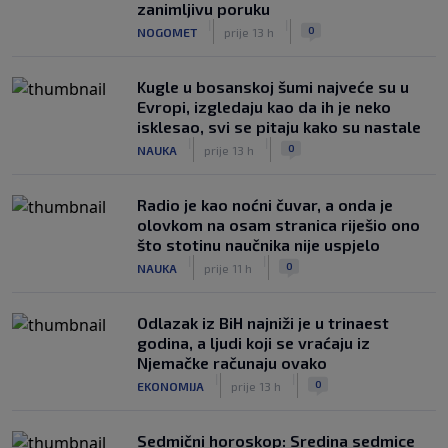
zanimljivu poruku
|
|
0
NOGOMET
prije 13 h
Kugle u bosanskoj šumi najveće su u
Evropi, izgledaju kao da ih je neko
isklesao, svi se pitaju kako su nastale
|
|
0
NAUKA
prije 13 h
Radio je kao noćni čuvar, a onda je
olovkom na osam stranica riješio ono
što stotinu naučnika nije uspjelo
|
|
0
NAUKA
prije 11 h
Odlazak iz BiH najniži je u trinaest
godina, a ljudi koji se vraćaju iz
Njemačke računaju ovako
|
|
0
EKONOMIJA
prije 13 h
Sedmični horoskop: Sredina sedmice