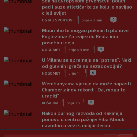
Šok na Evropskom prvenstvu: Bolan
pad i suze atletičarke za koju je navijao
cijeli svijet
|
|
0
OSTALI SPORTOVI
prije 43 min
Mourinho bi mogao pokvariti planove
Englezima: Za zvijezdu Reala ima
posebnu ideju
|
|
0
NOGOMET
prije 48 min
U Milanu se spremaju na "potres": Neki
od glavnih igrača su nezadovoljni?
|
|
0
NOGOMET
prije 1 h
Wembanyama vjeruje da može napasti
Chamberlainov rekord: "Da, mogu to
uraditi"
|
|
0
KOŠARKA
prije 1 h
Nakon burnog razvoda od Hakimija
ponovo u centru pažnje: Hiba Abouk
navodno u vezi s milijarderom
|
|
0
NOGOMET
prije 1 h