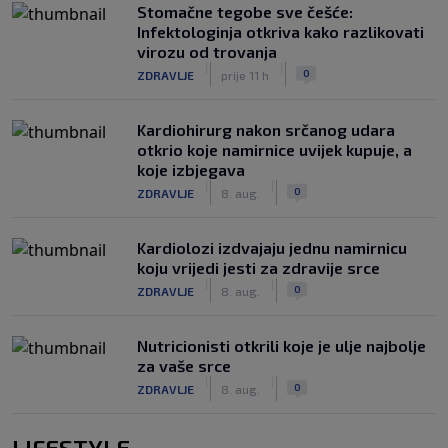
Stomačne tegobe sve češće:
Infektologinja otkriva kako razlikovati
virozu od trovanja
|
|
0
ZDRAVLJE
prije 11 h
Kardiohirurg nakon srčanog udara
otkrio koje namirnice uvijek kupuje, a
koje izbjegava
|
|
0
ZDRAVLJE
8. aug.
Kardiolozi izdvajaju jednu namirnicu
koju vrijedi jesti za zdravije srce
|
|
0
ZDRAVLJE
8. aug.
Nutricionisti otkrili koje je ulje najbolje
za vaše srce
|
|
0
ZDRAVLJE
8. aug.
LIFESTYLE