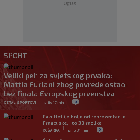
Oglas
SPORT
Veliki peh za svjetskog prvaka:
Mattia Furlani zbog povrede ostao
bez finala Evropskog prvenstva
|
|
0
OSTALI SPORTOVI
prije 17 min
Fakultetlije bolje od reprezentacije
Francuske, i to 38 razlike
|
|
0
KOŠARKA
prije 31 min