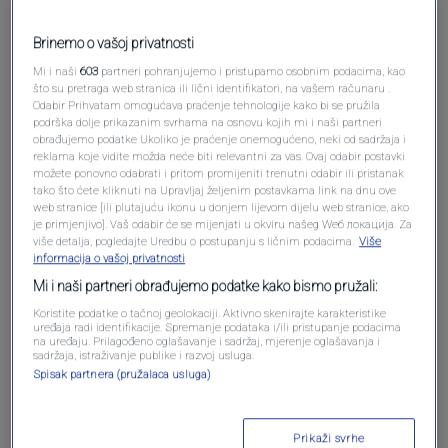
Brinemo o vašoj privatnosti
Mi i naši
603
partneri pohranjujemo i pristupamo osobnim podacima, kao
što su pretraga web stranica ili lični identifikatori, na vašem računaru .
Odabir Prihvatam omogućava praćenje tehnologije kako bi se pružila
podrška dolje prikazanim svrhama na osnovu kojih mi i naši partneri
obrađujemo podatke Ukoliko je praćenje onemogućeno, neki od sadržaja i
reklama koje vidite možda neće biti relevantni za vas. Ovaj odabir postavki
Oglas
možete ponovno odabrati i pritom promijeniti trenutni odabir ili pristanak
tako što ćete kliknuti na Upravljaj željenim postavkama link na dnu ove
web stranice [ili plutajuću ikonu u donjem lijevom dijelu web stranice, ako
je primjenjivo]. Vaš odabir će se mijenjati u okviru našeg Wеб локација. Za
više detalja, pogledajte Uredbu o postupanju s ličnim podacima.
Više
informacija o vašoj privatnosti
Mi i naši partneri obrađujemo podatke kako bismo pružali:
Koristite podatke o tačnoj geolokaciji. Aktivno skenirajte karakteristike
uređaja radi identifikacije. Spremanje podataka i/ili pristupanje podacima
na uređaju. Prilagođeno oglašavanje i sadržaj, mjerenje oglašavanja i
sadržaja, istraživanje publike i razvoj usluga.
Spisak partnera (pružalaca usluga)
Oglas
Prikaži svrhe