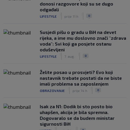
donosi razgovore koji su se dugo
odgađali
|
|
0
LIFESTYLE
prije 11 h
Susjedi pišu o gradu u BiH na devet
rijeka, a ime mu doslovno znači "zdrava
voda": Svi koji ga posjete ostanu
oduševljeni
|
|
0
LIFESTYLE
7. aug.
Želite posao u prosvjeti? Evo koji
nastavnik trebate postati da ne biste
imali problema sa zaposlenjem
|
|
0
OBRAZOVANJE
prije 14 h
Isak za N1: Dodik bi sto posto bio
uhapšen, akcija je bila spremna.
Dogovaralo se da budem ministar
sigurnosti BiH
|
|
0