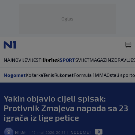
Oglas
NAJNOVIJE
VIJESTI
SPORT
SVIJET
MAGAZIN
ZDRAVLJE
Nogomet
Košarka
Tenis
Rukomet
Formula 1
MMA
Ostali sporto
Yakin objavio cijeli spisak:
Protivnik Zmajeva napada sa 23
igrača iz lige petice
0
N1 BiH
NOGOMET
|
19. maj. 2026. 20:51
|
|