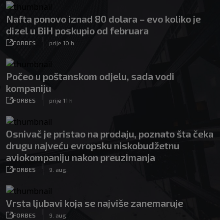
Nafta ponovo iznad 80 dolara – evo koliko je
dizel u BiH poskupio od februara
|
FORBES
prije 10 h
Počeo u poštanskom odjelu, sada vodi
kompaniju
|
FORBES
prije 11 h
Osnivač je pristao na prodaju, poznato šta čeka
drugu najveću evropsku niskobudžetnu
aviokompaniju nakon preuzimanja
|
FORBES
9. aug.
Vrsta ljubavi koja se najviše zanemaruje
|
FORBES
9. aug.