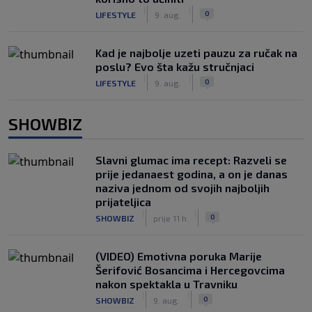
|
|
0
LIFESTYLE
9. aug.
Kad je najbolje uzeti pauzu za ručak na
poslu? Evo šta kažu stručnjaci
|
|
0
LIFESTYLE
9. aug.
SHOWBIZ
Slavni glumac ima recept: Razveli se
prije jedanaest godina, a on je danas
naziva jednom od svojih najboljih
prijateljica
|
|
0
SHOWBIZ
prije 11 h
(VIDEO) Emotivna poruka Marije
Šerifović Bosancima i Hercegovcima
nakon spektakla u Travniku
|
|
0
SHOWBIZ
9. aug.