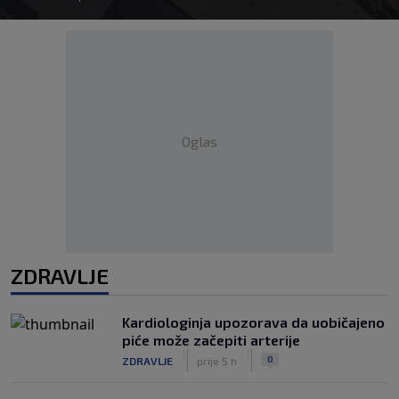
Oglas
ZDRAVLJE
Kardiologinja upozorava da uobičajeno
piće može začepiti arterije
|
|
0
ZDRAVLJE
prije 5 h