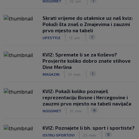
1
NOGOMET
22. jun.
Skrati vrijeme do utakmice uz naš kviz:
Pokaži šta znaš o Zmajevima i zauzmi
prvo mjesto na tabeli
|
|
1
LIFESTYLE
12. jun.
KVIZ: Spremate li se za Koševo?
Provjerite koliko dobro znate stihove
Dine Merlina
|
|
1
MAGAZIN
31. mar.
KVIZ: Pokaži koliko poznaješ
reprezentaciju Bosne i Hercegovine i
zauzmi prvo mjesto na tabeli navijača
|
|
0
NOGOMET
31. mar.
KVIZ: Poznajete li bh. sport i sportiste?
|
|
0
OSTALI SPORTOVI
23. mar.