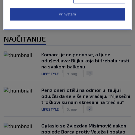
Prihvatam
NAJČITANIJE
Komarci je ne podnose, a ljude
oduševljava: Biljka koja bi trebala rasti
na svakom balkonu
|
|
0
LIFESTYLE
9. aug.
Penzioneri otišli na odmor u Italiju i
odlučili da se više ne vraćaju: "Mjesečni
troškovi su nam skresani na trećinu"
|
|
0
LIFESTYLE
5. aug.
Oglasio se Zvjezdan Misimović nakon
pobjede Borca protiv Veleža i poslao