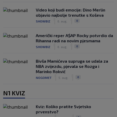
Video koji budi emocije: Dino Merlin
objavio najbolje trenutke s Koševa
|
|
0
SHOWBIZ
6. aug.
Američki reper A$AP Rocky potvrdio da
Rihanna radi na novim pjesmama
|
|
0
SHOWBIZ
6. aug.
Bivša Mamićeva supruga se udala za
NBA zvijezdu, pjevala se Rozga i
Marinko Rokvić
|
|
0
NOGOMET
5. aug.
N1 KVIZ
Kviz: Koliko pratite Svjetsko
prvenstvo?
|
|