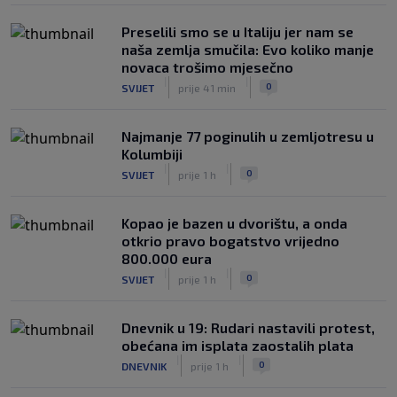
Preselili smo se u Italiju jer nam se
naša zemlja smučila: Evo koliko manje
novaca trošimo mjesečno
|
|
0
SVIJET
prije 41 min
Najmanje 77 poginulih u zemljotresu u
Kolumbiji
|
|
0
SVIJET
prije 1 h
Kopao je bazen u dvorištu, a onda
otkrio pravo bogatstvo vrijedno
800.000 eura
|
|
0
SVIJET
prije 1 h
Dnevnik u 19: Rudari nastavili protest,
obećana im isplata zaostalih plata
|
|
0
DNEVNIK
prije 1 h