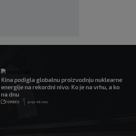
Kina podigla globalnu proizvodnju nuklearne
energije na rekordni nivo: Ko je na vrhu, a ko
na dnu
|
FORBES
prije 46 min.