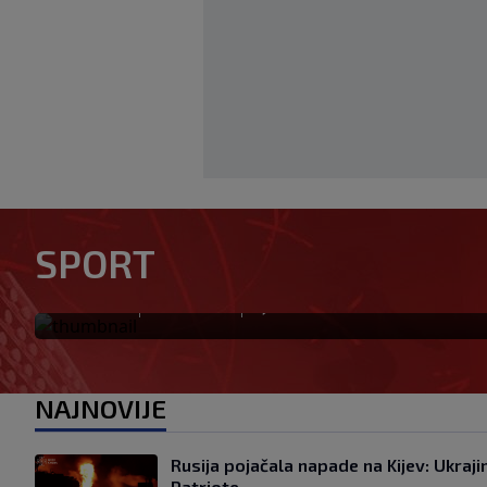
Dalić će postati najskuplji hr
SPORT
i jedan od najplaćenijih sele
|
|
0
NOGOMET
prije 38 min
NAJNOVIJE
Rusija pojačala napade na Kijev: Ukraji
Patriote