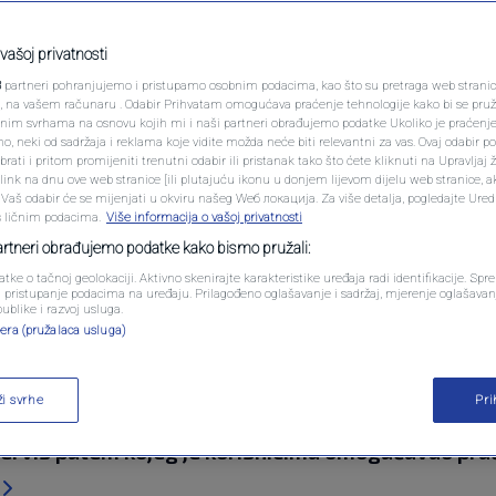
PODCAST
osa utakmica Premijer
N1 SPECIJAL
vašoj privatnosti
3
partneri pohranjujemo i pristupamo osobnim podacima, kao što su pretraga web stranica 
aka: Zaradio više od
FENOMENI
ri, na vašem računaru . Odabir Prihvatam omogućava praćenje tehnologije kako bi se pruž
anim svrhama na osnovu kojih mi i naši partneri obrađujemo podatke Ukoliko je praćenj
 neki od sadržaja i reklama koje vidite možda neće biti relevantni za vas. Ovaj odabir p
NEISTRAŽENO
ati i pritom promijeniti trenutni odabir ili pristanak tako što ćete kliknuti na Upravljaj 
ink na dnu ove web stranice [ili plutajuću ikonu u donjem lijevom dijelu web stranice, a
VIRALNO
. Vaš odabir će se mijenjati u okviru našeg Wеб локација. Za više detalja, pogledajte Ure
s ličnim podacima.
Više informacija o vašoj privatnosti
mentara
FOTO
partneri obrađujemo podatke kako bismo pružali:
atke o tačnoj geolokaciji. Aktivno skenirajte karakteristike uređaja radi identifikacije. Sp
PROMO
li pristupanje podacima na uređaju. Prilagođeno oglašavanje i sadržaj, mjerenje oglašavanj
publike i razvoj usluga.
era (pružalaca usluga)
VIDEO
ži svrhe
Pr
w osuđen je na višegodišnju zatvorsku kaznu nak
 servis putem kojeg je korisnicima omogućavao pra