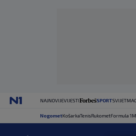
NAJNOVIJE
VIJESTI
SPORT
SVIJET
MAG
Nogomet
Košarka
Tenis
Rukomet
Formula 1
M