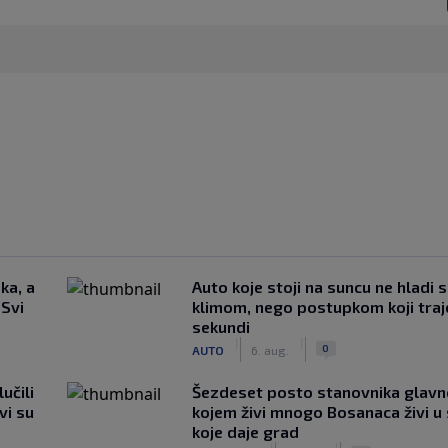
ka, a
Auto koje stoji na suncu ne hladi 
 Svi
klimom, nego postupkom koji traj
sekundi
|
|
0
AUTO
6. aug.
učili
Šezdeset posto stanovnika glavn
vi su
kojem živi mnogo Bosanaca živi u
koje daje grad
|
|