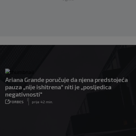
Ariana Grande poručuje da njena predstojeća
pauza „nije ishitrena“ niti je „posljedica
negativnosti“
|
FORBES
prije 42 min.