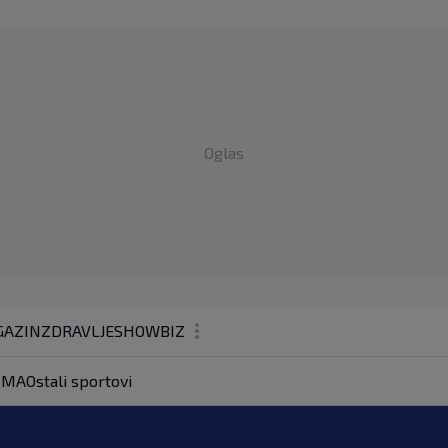
Oglas
AZIN
ZDRAVLJE
SHOWBIZ
KOLUMNE
MA
Ostali sportovi