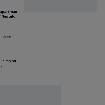
a apartman
 "Nestalo
i dvije
jićima su
ve