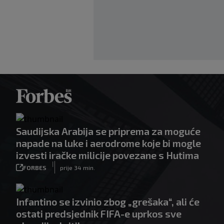
Saudijska Arabija se priprema za moguće
napade na luke i aerodrome koje bi mogle
izvesti iračke milicije povezane s Hutima
|
FORBES
prije 34 min.
Infantino se izvinio zbog „grešaka“, ali će
ostati predsjednik FIFA-e uprkos sve