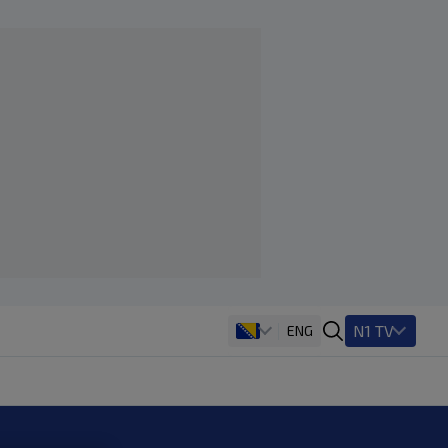
N1 TV
ENG