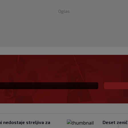
Oglas
vatski trener u historiji
ktora svijeta
ni nedostaje streljiva za
Deset zenič
|