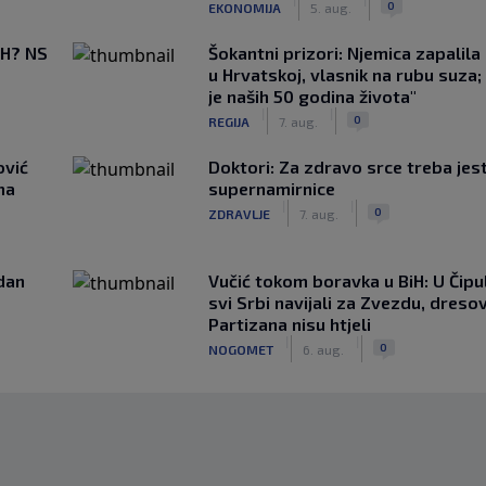
0
EKONOMIJA
5. aug.
BiH? NS
Šokantni prizori: Njemica zapalil
u Hrvatskoj, vlasnik na rubu suza;
je naših 50 godina života"
|
|
0
REGIJA
7. aug.
ović
Doktori: Za zdravo srce treba jest
ma
supernamirnice
|
|
0
ZDRAVLJE
7. aug.
edan
Vučić tokom boravka u BiH: U Čipul
svi Srbi navijali za Zvezdu, dreso
Partizana nisu htjeli
|
|
0
NOGOMET
6. aug.