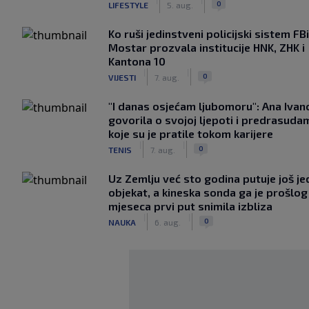
0
LIFESTYLE
5. aug.
Ko ruši jedinstveni policijski sistem F
Mostar prozvala institucije HNK, ZHK i
Kantona 10
|
|
0
VIJESTI
7. aug.
"I danas osjećam ljubomoru": Ana Ivan
govorila o svojoj ljepoti i predrasuda
koje su je pratile tokom karijere
|
|
0
TENIS
7. aug.
Uz Zemlju već sto godina putuje još j
objekat, a kineska sonda ga je prošlog
mjeseca prvi put snimila izbliza
|
|
0
NAUKA
6. aug.