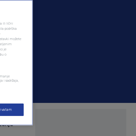
ili lični
ila podrška
e
ostavki možete
željenim
ko je
dbu o
remanje
a i sadržaja,
ihvatam
on što je
ćenje