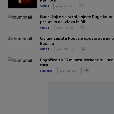
|
|
0
SVIJET
prije 11 min
Naoružajte se strpljenjem: Duge kolon
prelazim na izlazu iz BiH
|
|
0
VIJESTI
prije 17 min
Civilna zaštita Posušje upozorava na
Blidinju
|
|
0
VIJESTI
prije 30 min
Pogačice za 15 minuta: Mekane su, proz
turu
|
|
0
COOKING
prije 40 min