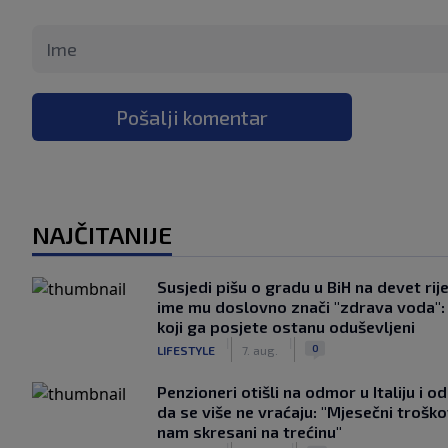
Pošalji komentar
NAJČITANIJE
Susjedi pišu o gradu u BiH na devet rije
ime mu doslovno znači "zdrava voda":
koji ga posjete ostanu oduševljeni
|
|
0
LIFESTYLE
7. aug.
Penzioneri otišli na odmor u Italiju i odl
da se više ne vraćaju: "Mjesečni troško
nam skresani na trećinu"
|
|