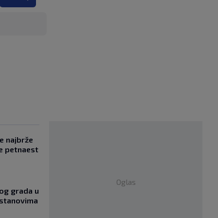
se najbrže
e petnaest
Oglas
og grada u
 stanovima