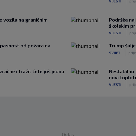
VIJESTI
prij
e vozila na graničnim
Podrška naj
školskim p
|
VIJESTI
pri
 opasnost od požara na
Trump šalje
|
SVIJET
prij
račne i tražit ćete još jednu
Nestabilno 
novi toplotn
|
VIJESTI
pri
Oglas