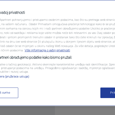
PODCAST
nad Borcem, emocijama
N1 SPECIJAL
vašoj privatnosti
va (VIDEO)
3
partneri pohranjujemo i pristupamo osobnim podacima, kao što su pretraga web stranica 
FENOMENI
ri, na vašem računaru . Odabir Prihvatam omogućava praćenje tehnologije kako bi se pruž
anim svrhama na osnovu kojih mi i naši partneri obrađujemo podatke Ukoliko je praćenj
entara
 neki od sadržaja i reklama koje vidite možda neće biti relevantni za vas. Ovaj odabir p
NEISTRAŽENO
ati i pritom promijeniti trenutni odabir ili pristanak tako što ćete kliknuti na Upravljaj 
ink na dnu ove web stranice [ili plutajuću ikonu u donjem lijevom dijelu web stranice, a
VIRALNO
. Vaš odabir će se mijenjati u okviru našeg Wеб локација. Za više detalja, pogledajte Ure
s ličnim podacima.
Više informacija o vašoj privatnosti
FOTO
partneri obrađujemo podatke kako bismo pružali:
atke o tačnoj geolokaciji. Aktivno skenirajte karakteristike uređaja radi identifikacije. Sp
PROMO
li pristupanje podacima na uređaju. Prilagođeno oglašavanje i sadržaj, mjerenje oglašavanj
publike i razvoj usluga.
evanš susretu Kupa Bosne i Hercegovine u Banjaluci 
era (pružalaca usluga)
VIDEO
ži svrhe
Pr