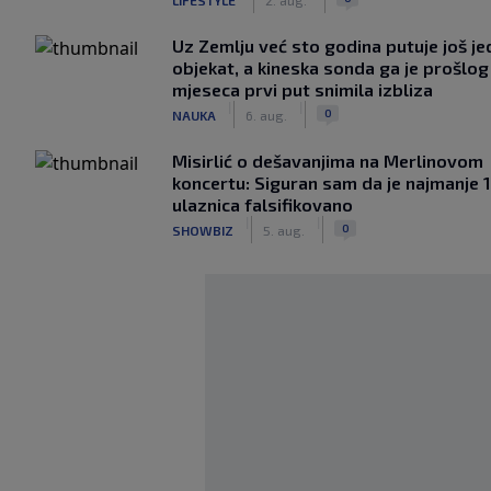
Uz Zemlju već sto godina putuje još j
objekat, a kineska sonda ga je prošlog
mjeseca prvi put snimila izbliza
|
|
0
NAUKA
6. aug.
Misirlić o dešavanjima na Merlinovom
koncertu: Siguran sam da je najmanje 
ulaznica falsifikovano
|
|
0
SHOWBIZ
5. aug.