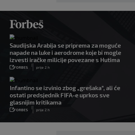
Saudijska Arabija se priprema za moguće
napade na luke i aerodrome koje bi mogle
izvesti iračke milicije povezane s Hutima
|
FORBES
prije 2 h
Infantino se izvinio zbog „grešaka“, ali će
ostati predsjednik FIFA-e uprkos sve
glasnijim kritikama
|
FORBES
prije 2 h