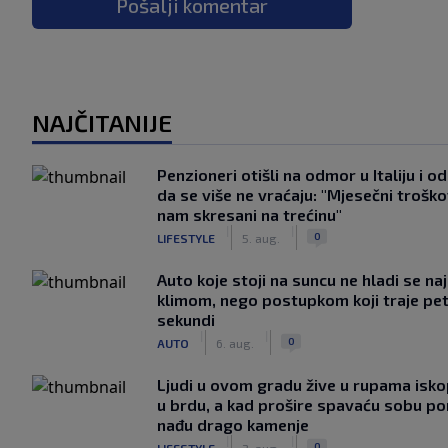
Pošalji komentar
NAJČITANIJE
Penzioneri otišli na odmor u Italiju i odl
da se više ne vraćaju: "Mjesečni troško
nam skresani na trećinu"
|
|
0
LIFESTYLE
5. aug.
Auto koje stoji na suncu ne hladi se na
klimom, nego postupkom koji traje pe
sekundi
|
|
0
AUTO
6. aug.
Ljudi u ovom gradu žive u rupama isk
u brdu, a kad prošire spavaću sobu p
nađu drago kamenje
|
|
0
LIFESTYLE
2. aug.