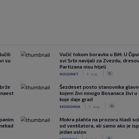
učili
Vučić tokom boravka u BiH: U Čipul
vi su
svi Srbi navijali za Zvezdu, dreso
Partizana nisu htjeli
|
|
0
NOGOMET
6. aug.
jbrže
Šezdeset posto stanovnika glavn
tnaest
kojem živi mnogo Bosanaca živi u
koje daje grad
|
|
0
EKONOMIJA
5. aug.
opanim
Mokra plahta na prozoru hladi so
onekad
od ventilatora, ali samo ako je is
jedan uslov
|
|
0
LIFESTYLE
5. aug.