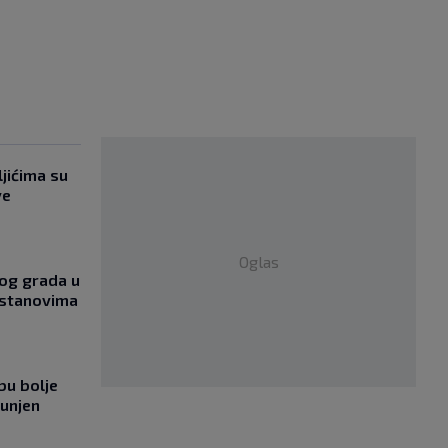
jićima su
ve
Oglas
og grada u
 stanovima
bu bolje
punjen