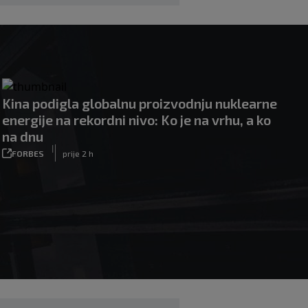
Kina podigla globalnu proizvodnju nuklearne
energije na rekordni nivo: Ko je na vrhu, a ko
na dnu
|
FORBES
prije 2 h