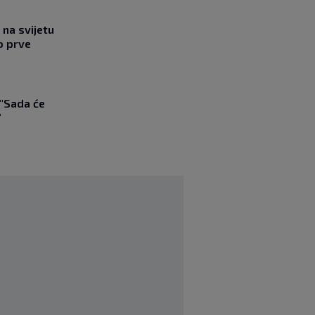
na svijetu
o prve
 "Sada će
"