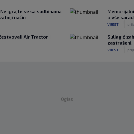
 Ne igrajte se sa sudbinama
Memorijalni
atniji način
bivše sarad
|
VIJESTI
prij
estvovali Air Tractor i
Suljagić za
zastrašeni,
|
VIJESTI
prij
Oglas