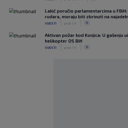
Lakić poručio parlamentarcima u FBiH:
rudara, moraju biti zbrinuti na najadekv
|
|
0
VIJESTI
prije 1 h
Aktivan požar kod Konjica: U gašenju uč
helikopter OS BiH
|
|
0
VIJESTI
prije 1 h