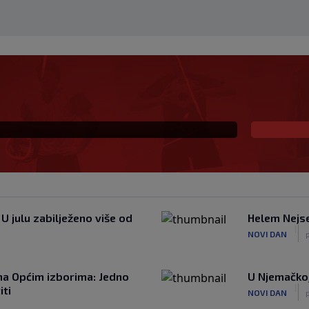
i u Vrapčiće, a upravu
ranje na Koševu:
sati"
U julu zabilježeno više od
Helem Nejse
|
NOVI DAN
 na Općim izborima: Jedno
U Njemačkoj
|
iti
NOVI DAN