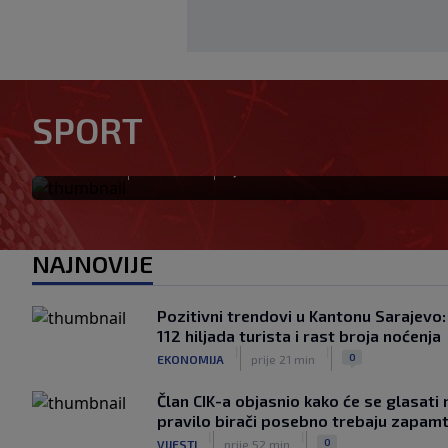
Horde zla poručile da neće ić
FK Sarajevo okrivili za neig
SPORT
"Ovakav odnos nećemo toleri
|
|
0
NOGOMET
prije 9 min
NAJNOVIJE
Pozitivni trendovi u Kantonu Sarajevo: 
112 hiljada turista i rast broja noćenja
|
|
0
EKONOMIJA
prije 21 min
Član CIK-a objasnio kako će se glasati
pravilo birači posebno trebaju zapamt
|
|
0
VIJESTI
prije 52 min