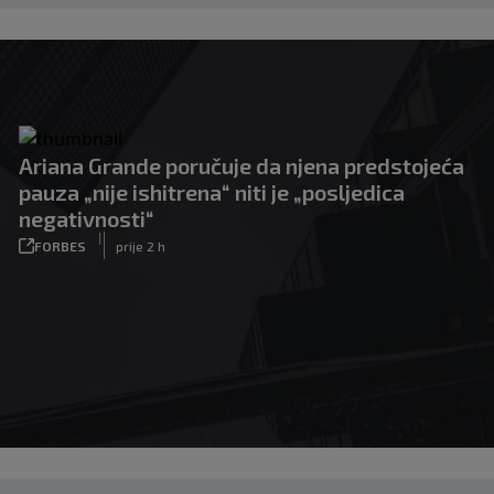
Ariana Grande poručuje da njena predstojeća
pauza „nije ishitrena“ niti je „posljedica
negativnosti“
|
FORBES
prije 2 h