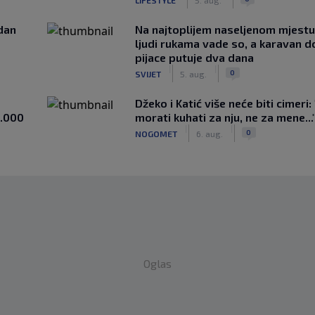
edan
Na najtoplijem naseljenom mjestu 
ljudi rukama vade so, a karavan d
pijace putuje dva dana
|
|
0
SVIJET
5. aug.
Džeko i Katić više neće biti cimeri:
1.000
morati kuhati za nju, ne za mene...
|
|
0
NOGOMET
6. aug.
Oglas