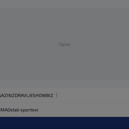
Oglas
AZIN
ZDRAVLJE
SHOWBIZ
KOLUMNE
MA
Ostali sportovi