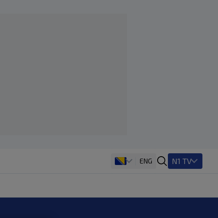
N1 TV
ENG