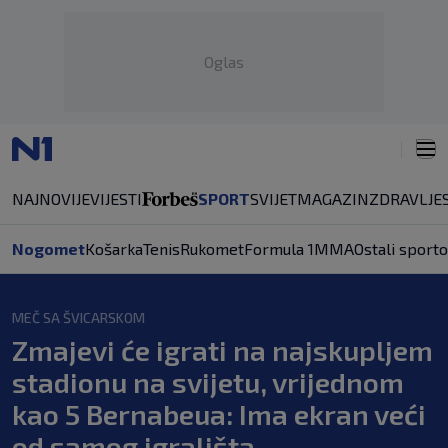
Oglas
NAJNOVIJE
VIJESTI
SPORT
SVIJET
MAGAZIN
ZDRAVLJE
Nogomet
Košarka
Tenis
Rukomet
Formula 1
MMA
Ostali sporto
MEČ SA ŠVICARSKOM
Zmajevi će igrati na najskupljem
stadionu na svijetu, vrijednom
kao 5 Bernabeua: Ima ekran veći
od samog igrališta