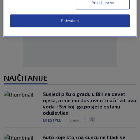
Prikaži svrhe
Prihvatam
Oglas
NAJČITANIJE
Susjedi pišu o gradu u BiH na devet
rijeka, a ime mu doslovno znači "zdrava
voda": Svi koji ga posjete ostanu
oduševljeni
|
|
0
LIFESTYLE
7. aug.
Auto koje stoji na suncu ne hladi se