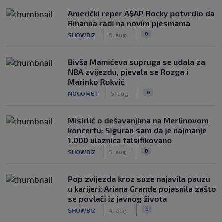
Američki reper A$AP Rocky potvrdio da
Rihanna radi na novim pjesmama
|
|
0
SHOWBIZ
6. aug.
Bivša Mamićeva supruga se udala za
NBA zvijezdu, pjevala se Rozga i
Marinko Rokvić
|
|
0
NOGOMET
5. aug.
Misirlić o dešavanjima na Merlinovom
koncertu: Siguran sam da je najmanje
1.000 ulaznica falsifikovano
|
|
0
SHOWBIZ
5. aug.
Pop zvijezda kroz suze najavila pauzu
u karijeri: Ariana Grande pojasnila zašto
se povlači iz javnog života
|
|
0
SHOWBIZ
4. aug.