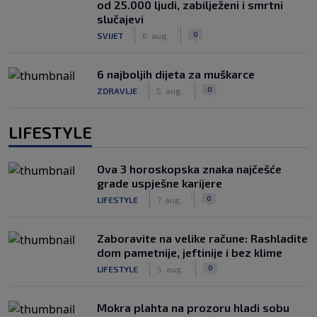
od 25.000 ljudi, zabilježeni i smrtni
slučajevi
|
|
0
SVIJET
6. aug.
6 najboljih dijeta za muškarce
|
|
0
ZDRAVLJE
5. aug.
LIFESTYLE
Ova 3 horoskopska znaka najčešće
grade uspješne karijere
|
|
0
LIFESTYLE
7. aug.
Zaboravite na velike račune: Rashladite
dom pametnije, jeftinije i bez klime
|
|
0
LIFESTYLE
5. aug.
Mokra plahta na prozoru hladi sobu