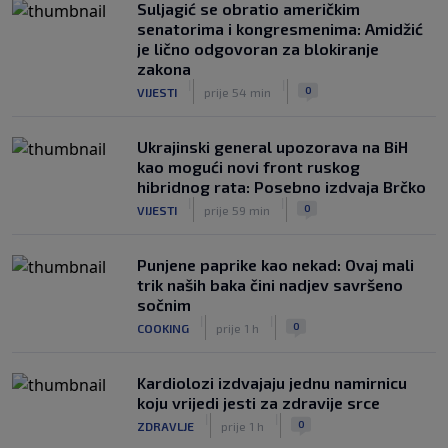
Suljagić se obratio američkim
senatorima i kongresmenima: Amidžić
je lično odgovoran za blokiranje
zakona
|
|
0
VIJESTI
prije 54 min
Ukrajinski general upozorava na BiH
kao mogući novi front ruskog
hibridnog rata: Posebno izdvaja Brčko
|
|
0
VIJESTI
prije 59 min
Punjene paprike kao nekad: Ovaj mali
trik naših baka čini nadjev savršeno
sočnim
|
|
0
COOKING
prije 1 h
Kardiolozi izdvajaju jednu namirnicu
koju vrijedi jesti za zdravije srce
|
|
0
ZDRAVLJE
prije 1 h