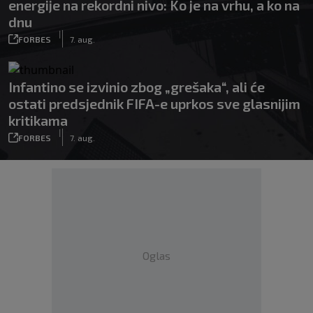
energije na rekordni nivo: Ko je na vrhu, a ko na
dnu
|
FORBES
7. aug.
Infantino se izvinio zbog „grešaka“, ali će
ostati predsjednik FIFA-e uprkos sve glasnijim
kritikama
|
FORBES
7. aug.
Oglas