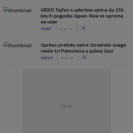
VIDEO Tajfun s udarima vjetra do 216
km/h pogodio Japan: Kina se sprema
na udar
|
|
0
SVIJET
prije 1 h
Uprkos prekidu vatre: Izraelske snage
ranile tri Palestinca u južnoj Gazi
|
|
0
VIJESTI
prije 1 h
Oglas