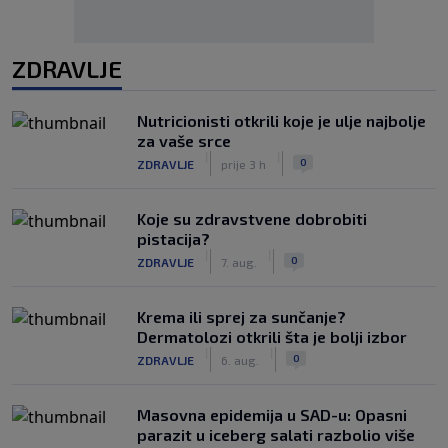
ZDRAVLJE
Nutricionisti otkrili koje je ulje najbolje
za vaše srce
|
|
0
ZDRAVLJE
prije 3 h
Koje su zdravstvene dobrobiti
pistacija?
|
|
0
ZDRAVLJE
7. aug.
Krema ili sprej za sunčanje?
Dermatolozi otkrili šta je bolji izbor
|
|
0
ZDRAVLJE
6. aug.
Masovna epidemija u SAD-u: Opasni
parazit u iceberg salati razbolio više