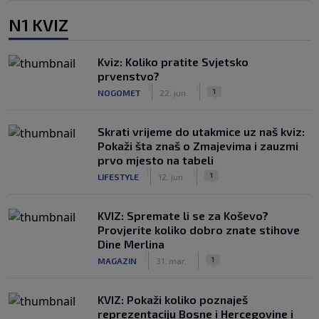
N1 KVIZ
Kviz: Koliko pratite Svjetsko
prvenstvo?
|
|
1
NOGOMET
22. jun.
Skrati vrijeme do utakmice uz naš kviz:
Pokaži šta znaš o Zmajevima i zauzmi
prvo mjesto na tabeli
|
|
1
LIFESTYLE
12. jun.
KVIZ: Spremate li se za Koševo?
Provjerite koliko dobro znate stihove
Dine Merlina
|
|
1
MAGAZIN
31. mar.
KVIZ: Pokaži koliko poznaješ
reprezentaciju Bosne i Hercegovine i