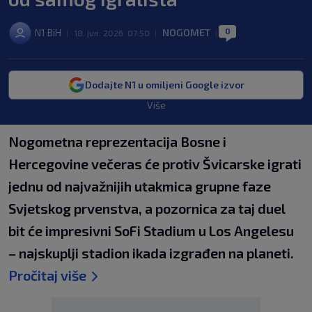
0
N1 BiH
NOGOMET
|
18. jun. 2026. 07:50
|
|
Dodajte N1 u omiljeni Google izvor
Više
Nogometna reprezentacija Bosne i
Hercegovine večeras će protiv Švicarske igrati
jednu od najvažnijih utakmica grupne faze
Svjetskog prvenstva, a pozornica za taj duel
bit će impresivni SoFi Stadium u Los Angelesu
– najskuplji stadion ikada izgrađen na planeti.
Pročitaj više