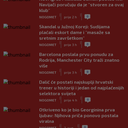
Navijači poručuju da je "stvoren za ovaj
klub"
|
|
0
NOGOMET
prije 2 h
Skandal u Južnoj Koreji: Sudijama
plaćali eskort dame i "masaže sa
sretnim završetkom"
|
|
0
NOGOMET
prije 3 h
Barcelona poslala prvu ponudu za
Rodrija, Manchester City traži znatno
više
|
|
0
NOGOMET
prije 3 h
Dalić će postati najskuplji hrvatski
trener u historiji i jedan od najplaćenijih
selektora svijeta
|
|
0
NOGOMET
prije 4 h
Otkriveno ko je bio Georginina prva
ljubav: Njihova priča ponovo postala
viralna
|
|
0
NOGOMET
7. aug.