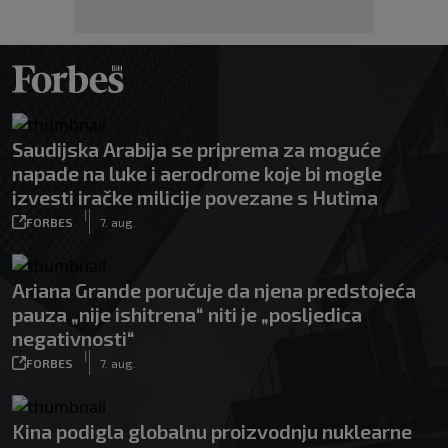
Saudijska Arabija se priprema za moguće
napade na luke i aerodrome koje bi mogle
izvesti iračke milicije povezane s Hutima
|
FORBES
7. aug.
Ariana Grande poručuje da njena predstojeća
pauza „nije ishitrena“ niti je „posljedica
negativnosti“
|
FORBES
7. aug.
Kina podigla globalnu proizvodnju nuklearne