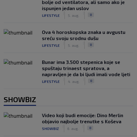
bolje od ventilatora, ali samo ako je
ispunjen jedan uslov
|
|
0
LIFESTYLE
5. aug.
Ova 4 horoskopska znaka u avgustu
sreću svoju srodnu dušu
|
|
0
LIFESTYLE
5. aug.
Bunar imа 3.500 stepenica koje se
spuštaju trinaest spratova, a
napravljen je da bi ljudi imali vode ljeti
|
|
0
LIFESTYLE
4. aug.
SHOWBIZ
Video koji budi emocije: Dino Merlin
objavio najbolje trenutke s Koševa
|
|
0
SHOWBIZ
6. aug.