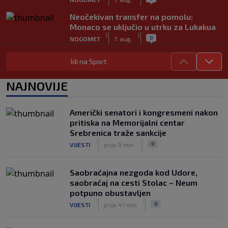
Neočekivan transfer na pomolu:
Monaco se uključio u utrku za Lukakua
|
|
0
NOGOMET
7. aug.
Počela nova sezona: Željezničar na
Idi na Sport
Grbavici savladao BSK
|
|
0
NOGOMET
7. aug.
NAJNOVIJE
UEFA pokreće istragu: Je li Infantino
namjeravao prodati prava na Svjetsko
Američki senatori i kongresmeni nakon
prvenstvo ispod cijene?
pritiska na Memorijalni centar
|
|
0
NOGOMET
7. aug.
Srebrenica traže sankcije
|
|
0
VIJESTI
prije 9 min
Saobraćajna nezgoda kod Udore,
saobraćaj na cesti Stolac – Neum
potpuno obustavljen
|
|
0
VIJESTI
prije 41 min