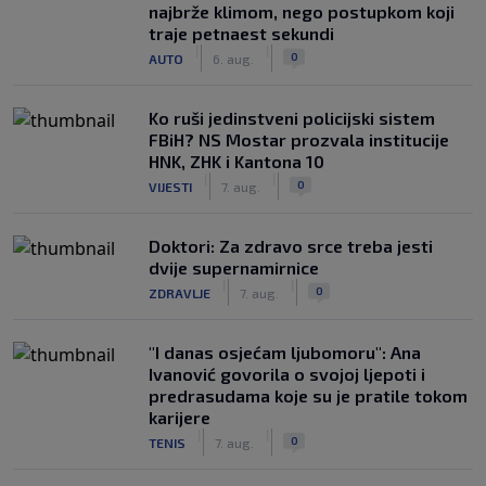
najbrže klimom, nego postupkom koji
traje petnaest sekundi
|
|
0
AUTO
6. aug.
Ko ruši jedinstveni policijski sistem
FBiH? NS Mostar prozvala institucije
HNK, ZHK i Kantona 10
|
|
0
VIJESTI
7. aug.
Doktori: Za zdravo srce treba jesti
dvije supernamirnice
|
|
0
ZDRAVLJE
7. aug.
"I danas osjećam ljubomoru": Ana
Ivanović govorila o svojoj ljepoti i
predrasudama koje su je pratile tokom
karijere
|
|
0
TENIS
7. aug.