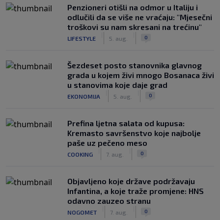
Penzioneri otišli na odmor u Italiju i
odlučili da se više ne vraćaju: "Mjesečni
troškovi su nam skresani na trećinu"
|
|
0
LIFESTYLE
5. aug.
Šezdeset posto stanovnika glavnog
grada u kojem živi mnogo Bosanaca živi
u stanovima koje daje grad
|
|
0
EKONOMIJA
5. aug.
Prefina ljetna salata od kupusa:
Kremasto savršenstvo koje najbolje
paše uz pečeno meso
|
|
0
COOKING
7. aug.
Objavljeno koje države podržavaju
Infantina, a koje traže promjene: HNS
odavno zauzeo stranu
|
|
0
NOGOMET
7. aug.