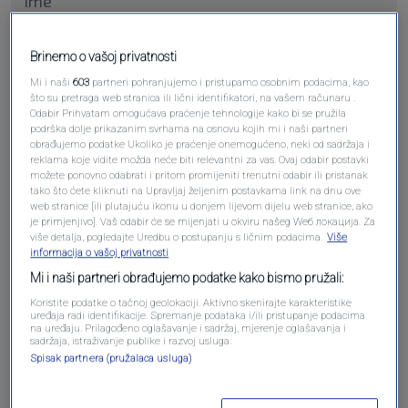
Brinemo o vašoj privatnosti
Pošalji komentar
Mi i naši
603
partneri pohranjujemo i pristupamo osobnim podacima, kao
što su pretraga web stranica ili lični identifikatori, na vašem računaru .
Odabir Prihvatam omogućava praćenje tehnologije kako bi se pružila
podrška dolje prikazanim svrhama na osnovu kojih mi i naši partneri
obrađujemo podatke Ukoliko je praćenje onemogućeno, neki od sadržaja i
reklama koje vidite možda neće biti relevantni za vas. Ovaj odabir postavki
možete ponovno odabrati i pritom promijeniti trenutni odabir ili pristanak
tako što ćete kliknuti na Upravljaj željenim postavkama link na dnu ove
web stranice [ili plutajuću ikonu u donjem lijevom dijelu web stranice, ako
je primjenjivo]. Vaš odabir će se mijenjati u okviru našeg Wеб локација. Za
više detalja, pogledajte Uredbu o postupanju s ličnim podacima.
Više
informacija o vašoj privatnosti
Oglas
Mi i naši partneri obrađujemo podatke kako bismo pružali:
Koristite podatke o tačnoj geolokaciji. Aktivno skenirajte karakteristike
uređaja radi identifikacije. Spremanje podataka i/ili pristupanje podacima
na uređaju. Prilagođeno oglašavanje i sadržaj, mjerenje oglašavanja i
sadržaja, istraživanje publike i razvoj usluga.
Spisak partnera (pružalaca usluga)