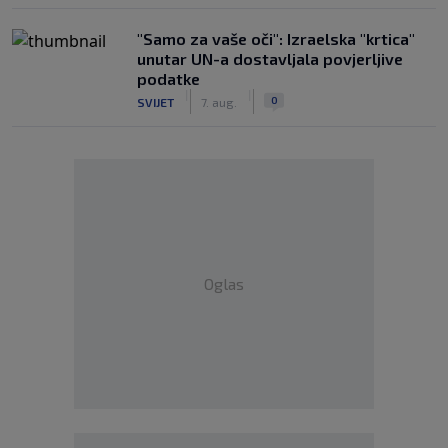
"Samo za vaše oči": Izraelska "krtica"
unutar UN-a dostavljala povjerljive
podatke
|
|
0
SVIJET
7. aug.
Oglas