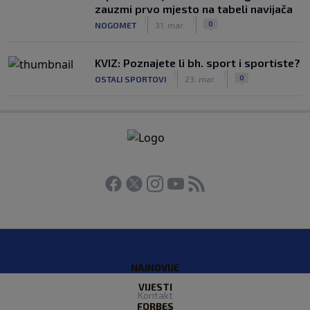
zauzmi prvo mjesto na tabeli navijača
|
|
0
NOGOMET
31. mar.
KVIZ: Poznajete li bh. sport i sportiste?
|
|
0
OSTALI SPORTOVI
23. mar.
NAJNOVIJE
VIJESTI
Kontakt
FORBES
O nama