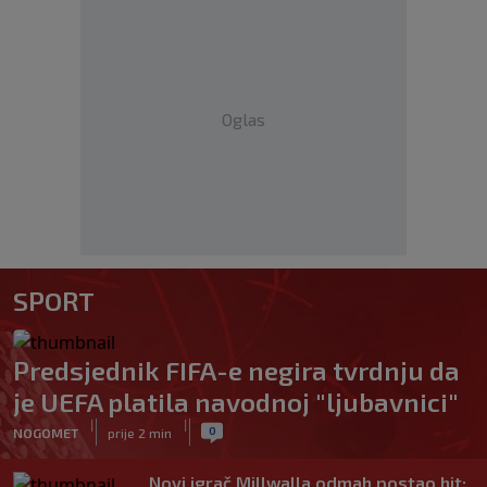
Oglas
SPORT
Predsjednik FIFA-e negira tvrdnju da
je UEFA platila navodnoj "ljubavnici"
|
|
0
NOGOMET
prije 2 min
Novi igrač Millwalla odmah postao hit: