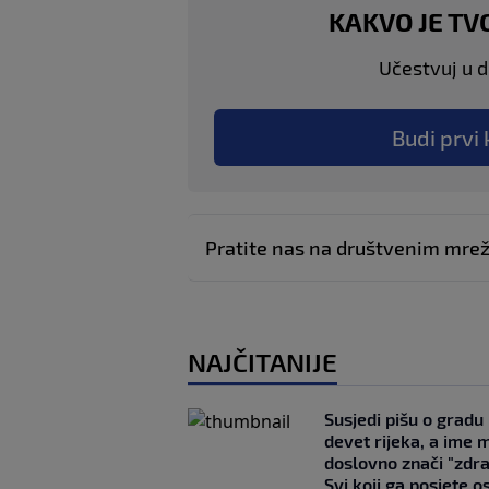
KAKVO JE TV
Učestvuj u di
Budi prvi 
Pratite nas na društvenim mr
NAJČITANIJE
Susjedi pišu o gradu
devet rijeka, a ime 
doslovno znači "zdr
Svi koji ga posjete o