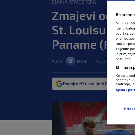
SJAJNA ATMOSFERA
Zmajevi odradil
Brinemo o
Mi i naši
60
St. Louisu pred
identifikat
podrška dol
onemogućeno,
Paname (FOTO
možete ponov
željenim pos
je primjenji
postupanju 
N1 BiH
Autor:
05. jun. 2026. 21:38
|
Mi i naši
Koristite po
podataka i/
Dodajte N1 u omiljeni Google izvor
sadržaja, is
Spisak par
Prika