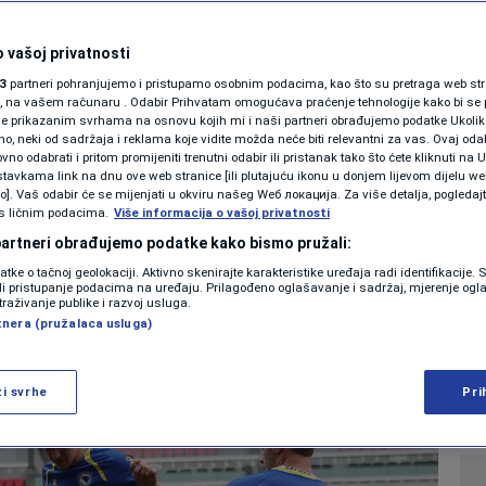
SHOWBIZ
i još jedan trening u
KOLUMNE
 vašoj privatnosti
3
partneri pohranjujemo i pristupamo osobnim podacima, kao što su pretraga web stran
 sutrašnji meč protiv
ori, na vašem računaru . Odabir Prihvatam omogućava praćenje tehnologije kako bi se 
je prikazanim svrhama na osnovu kojih mi i naši partneri obrađujemo podatke Ukoliko
 neki od sadržaja i reklama koje vidite možda neće biti relevantni za vas. Ovaj odab
/VIDEO)
PODCAST
no odabrati i pritom promijeniti trenutni odabir ili pristanak tako što ćete kliknuti na U
tavkama link na dnu ove web stranice [ili plutajuću ikonu u donjem lijevom dijelu we
N1 SPECIJAL
vo]. Vaš odabir će se mijenjati u okviru našeg Wеб локација. Za više detalja, pogledaj
s ličnim podacima.
Više informacija o vašoj privatnosti
0
NOGOMET
komentara
|
|
FENOMENI
 partneri obrađujemo podatke kako bismo pružali:
datke o tačnoj geolokaciji. Aktivno skenirajte karakteristike uređaja radi identifikacije.
NEISTRAŽENO
ili pristupanje podacima na uređaju. Prilagođeno oglašavanje i sadržaj, mjerenje ogl
Više
traživanje publike i razvoj usluga.
tnera (pružalaca usluga)
VIRALNO
FOTO
ži svrhe
Pri
PROMO
VIDEO