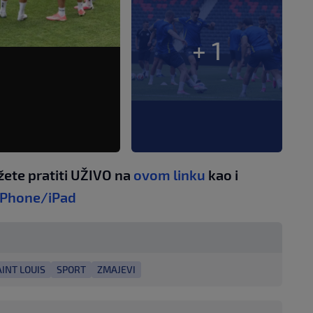
+ 1
žete pratiti UŽIVO na
ovom linku
kao i
iPhone/iPad
AINT LOUIS
SPORT
ZMAJEVI