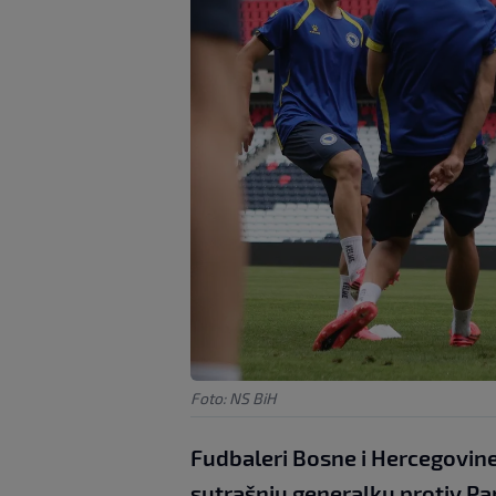
Foto: NS BiH
Fudbaleri Bosne i Hercegovine 
sutrašnju generalku protiv P