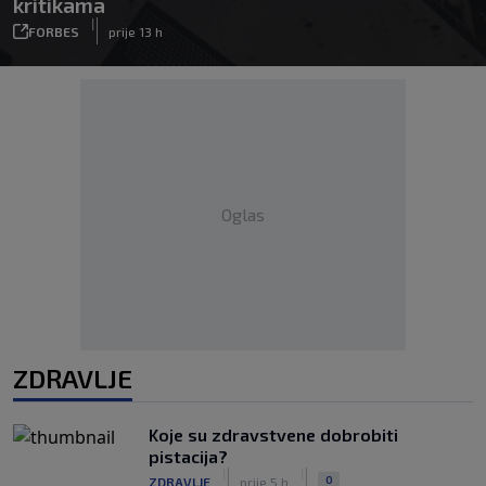
kritikama
|
FORBES
prije 13 h
Oglas
ZDRAVLJE
Koje su zdravstvene dobrobiti
pistacija?
|
|
0
ZDRAVLJE
prije 5 h