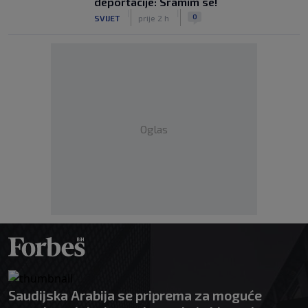
deportacije: Sramim se!
|
|
0
SVIJET
prije 2 h
Oglas
Saudijska Arabija se priprema za moguće