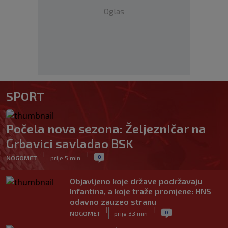
Oglas
SPORT
Počela nova sezona: Željezničar na
Grbavici savladao BSK
|
|
0
NOGOMET
prije 5 min
Objavljeno koje države podržavaju
Infantina, a koje traže promjene: HNS
odavno zauzeo stranu
|
|
0
NOGOMET
prije 33 min