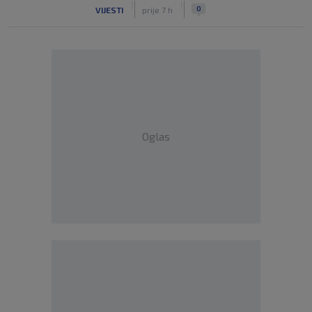
|
|
0
VIJESTI
prije 7 h
Oglas