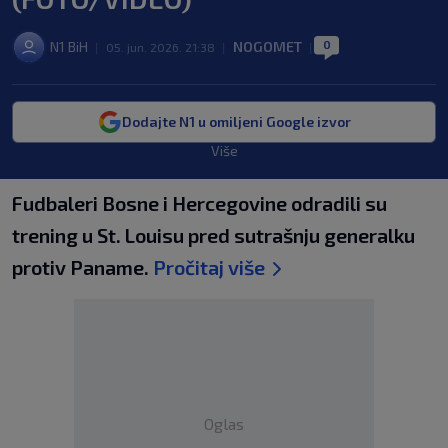
0
N1 BiH
NOGOMET
|
05. jun. 2026. 21:38
|
|
Dodajte N1 u omiljeni Google izvor
Više
Fudbaleri Bosne i Hercegovine odradili su
trening u St. Louisu pred sutrašnju generalku
protiv Paname.
Pročitaj više
Oglas