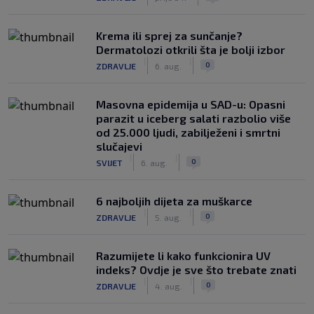
Krema ili sprej za sunčanje?
Dermatolozi otkrili šta je bolji izbor
|
|
0
ZDRAVLJE
6. aug.
Masovna epidemija u SAD-u: Opasni
parazit u iceberg salati razbolio više
od 25.000 ljudi, zabilježeni i smrtni
slučajevi
|
|
0
SVIJET
6. aug.
6 najboljih dijeta za muškarce
|
|
0
ZDRAVLJE
5. aug.
Razumijete li kako funkcionira UV
indeks? Ovdje je sve što trebate znati
|
|
0
ZDRAVLJE
4. aug.