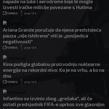
napade na luke i aerodrome koje bi mogle
izvesti iračke milicije povezane s Hutima
|
FORBES
prije 13 h
Ariana Grande poručuje da njena predstojeća
pauza „nije ishitrena“ niti je „posljedica
negativnosti“
|
FORBES
prije 13 h
Kina podigla globalnu proizvodnju nuklearne
energije na rekordni nivo: Ko je na vrhu, a ko na
dnu
|
FORBES
prije 13 h
Infantino se izvinio zbog „grešaka“, ali će
ostati predsjednik FIFA-e uprkos sve glasnijim