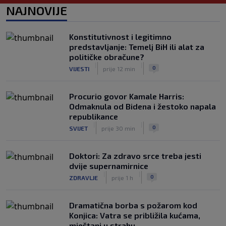
Ivanović govorila o svojoj ljepoti i
NAJNOVIJE
predrasudama koje su je pratile tokom
karijere
|
|
0
TENIS
prije 4 h
Konstitutivnost i legitimno
predstavljanje: Temelj BiH ili alat za
City ne želi tek tako pustiti Rodrija, evo
političke obračune?
koliko traži od Barcelone
|
|
|
|
0
VIJESTI
prije 12 min
0
NOGOMET
prije 5 h
Procurio govor Kamale Harris:
Odmaknula od Bidena i žestoko napala
republikance
|
|
0
SVIJET
prije 30 min
Doktori: Za zdravo srce treba jesti
dvije supernamirnice
|
|
0
ZDRAVLJE
prije 1 h
Dramatična borba s požarom kod
Konjica: Vatra se približila kućama,
mještani u strahu