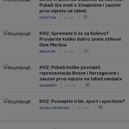
Pokaži šta znaš o Zmajevima i zauzmi
prvo mjesto na tabeli
|
|
1
LIFESTYLE
12. jun.
KVIZ: Spremate li se za Koševo?
Provjerite koliko dobro znate stihove
Dine Merlina
|
|
1
MAGAZIN
31. mar.
KVIZ: Pokaži koliko poznaješ
reprezentaciju Bosne i Hercegovine i
zauzmi prvo mjesto na tabeli navijača
|
|
0
NOGOMET
31. mar.
KVIZ: Poznajete li bh. sport i sportiste?
|
|
0
OSTALI SPORTOVI
23. mar.