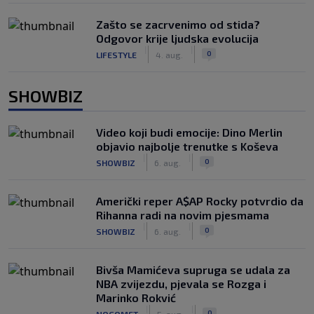
Zašto se zacrvenimo od stida?
Odgovor krije ljudska evolucija
|
|
0
LIFESTYLE
4. aug.
SHOWBIZ
Video koji budi emocije: Dino Merlin
objavio najbolje trenutke s Koševa
|
|
0
SHOWBIZ
6. aug.
Američki reper A$AP Rocky potvrdio da
Rihanna radi na novim pjesmama
|
|
0
SHOWBIZ
6. aug.
Bivša Mamićeva supruga se udala za
NBA zvijezdu, pjevala se Rozga i
Marinko Rokvić
|
|
0
NOGOMET
5. aug.