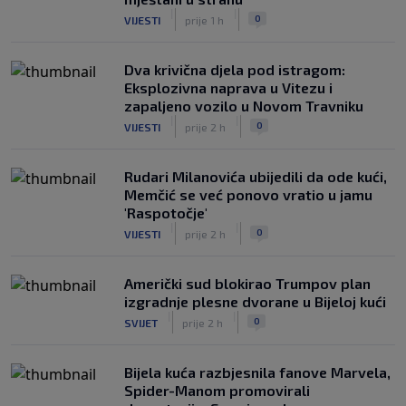
|
|
0
VIJESTI
prije 1 h
Dva krivična djela pod istragom:
Eksplozivna naprava u Vitezu i
zapaljeno vozilo u Novom Travniku
|
|
0
VIJESTI
prije 2 h
Rudari Milanovića ubijedili da ode kući,
Memčić se već ponovo vratio u jamu
'Raspotočje'
|
|
0
VIJESTI
prije 2 h
Američki sud blokirao Trumpov plan
izgradnje plesne dvorane u Bijeloj kući
|
|
0
SVIJET
prije 2 h
Bijela kuća razbjesnila fanove Marvela,
Spider-Manom promovirali