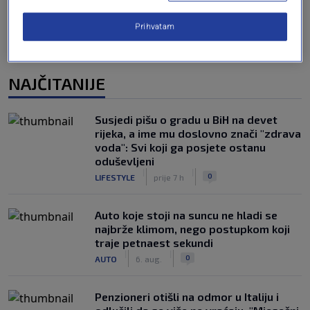
Prihvatam
NAJČITANIJE
Susjedi pišu o gradu u BiH na devet
rijeka, a ime mu doslovno znači "zdrava
voda": Svi koji ga posjete ostanu
oduševljeni
|
|
0
LIFESTYLE
prije 7 h
Auto koje stoji na suncu ne hladi se
najbrže klimom, nego postupkom koji
traje petnaest sekundi
|
|
0
AUTO
6. aug.
Penzioneri otišli na odmor u Italiju i