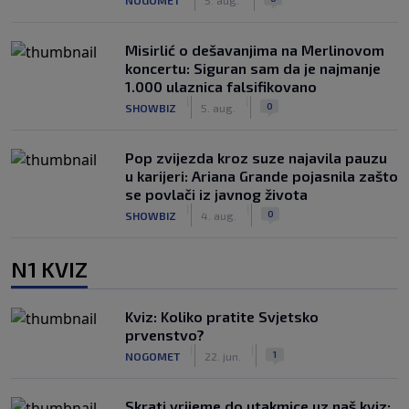
Misirlić o dešavanjima na Merlinovom
koncertu: Siguran sam da je najmanje
1.000 ulaznica falsifikovano
|
|
0
SHOWBIZ
5. aug.
Pop zvijezda kroz suze najavila pauzu
u karijeri: Ariana Grande pojasnila zašto
se povlači iz javnog života
|
|
0
SHOWBIZ
4. aug.
N1 KVIZ
Kviz: Koliko pratite Svjetsko
prvenstvo?
|
|
1
NOGOMET
22. jun.
Skrati vrijeme do utakmice uz naš kviz: