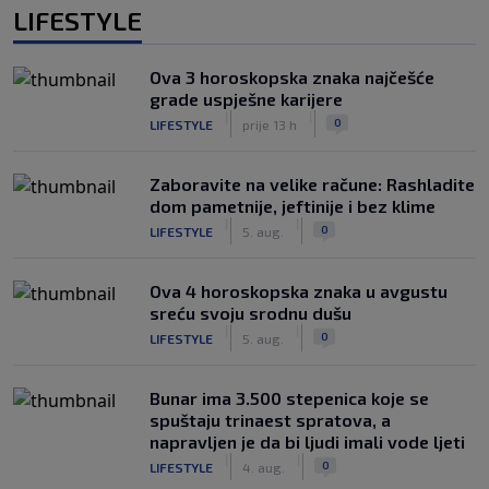
LIFESTYLE
Ova 3 horoskopska znaka najčešće
grade uspješne karijere
|
|
0
LIFESTYLE
prije 13 h
Zaboravite na velike račune: Rashladite
dom pametnije, jeftinije i bez klime
|
|
0
LIFESTYLE
5. aug.
Ova 4 horoskopska znaka u avgustu
sreću svoju srodnu dušu
|
|
0
LIFESTYLE
5. aug.
Bunar imа 3.500 stepenica koje se
spuštaju trinaest spratova, a
napravljen je da bi ljudi imali vode ljeti
|
|
0
LIFESTYLE
4. aug.