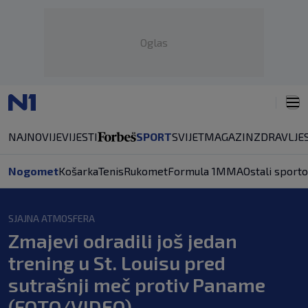
Oglas
NAJNOVIJE
VIJESTI
SPORT
SVIJET
MAGAZIN
ZDRAVLJE
Nogomet
Košarka
Tenis
Rukomet
Formula 1
MMA
Ostali sporto
SJAJNA ATMOSFERA
Zmajevi odradili još jedan
trening u St. Louisu pred
sutrašnji meč protiv Paname
(FOTO/VIDEO)