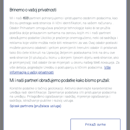
Brinemo o vašoj privatnosti
Mi i naši
603
partneri pohranjujemo i pristupamo osobnim podacima, kao
što su pretraga web stranica ili lični identifikatori, na vašem računaru .
Odabir Prihvatam omogućava praćenje tehnologije kako bi se pružila
podrška dolje prikazanim svrhama na osnovu kojih mi i naši partneri
obrađujemo podatke Ukoliko je praćenje onemogućeno, neki od sadržaja i
reklama koje vidite možda neće biti relevantni za vas. Ovaj odabir postavki
Oglas
možete ponovno odabrati i pritom promijeniti trenutni odabir ili pristanak
tako što ćete kliknuti na Upravljaj željenim postavkama link na dnu ove
web stranice [ili plutajuću ikonu u donjem lijevom dijelu web stranice, ako
je primjenjivo]. Vaš odabir će se mijenjati u okviru našeg Wеб локација. Za
više detalja, pogledajte Uredbu o postupanju s ličnim podacima.
Više
informacija o vašoj privatnosti
Mi i naši partneri obrađujemo podatke kako bismo pružali:
Koristite podatke o tačnoj geolokaciji. Aktivno skenirajte karakteristike
uređaja radi identifikacije. Spremanje podataka i/ili pristupanje podacima
na uređaju. Prilagođeno oglašavanje i sadržaj, mjerenje oglašavanja i
sadržaja, istraživanje publike i razvoj usluga.
Spisak partnera (pružalaca usluga)
Oglas
Prikaži svrhe