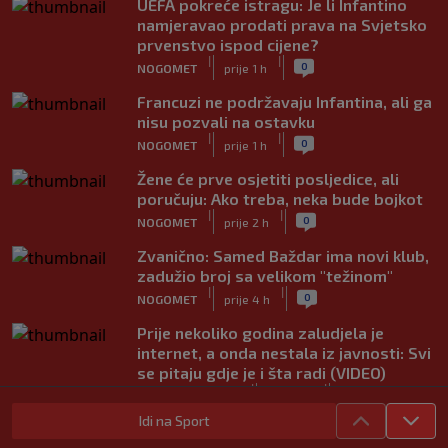
UEFA pokreće istragu: Je li Infantino
namjeravao prodati prava na Svjetsko
prvenstvo ispod cijene?
|
|
0
NOGOMET
prije 1 h
Francuzi ne podržavaju Infantina, ali ga
nisu pozvali na ostavku
|
|
0
NOGOMET
prije 1 h
Žene će prve osjetiti posljedice, ali
poručuju: Ako treba, neka bude bojkot
|
|
0
NOGOMET
prije 2 h
Zvanično: Samed Baždar ima novi klub,
zadužio broj sa velikom "težinom"
|
|
0
NOGOMET
prije 4 h
Prije nekoliko godina zaludjela je
internet, a onda nestala iz javnosti: Svi
se pitaju gdje je i šta radi (VIDEO)
|
|
0
OSTALI SPORTOVI
prije 4 h
Idi na Sport
"I danas osjećam ljubomoru": Ana