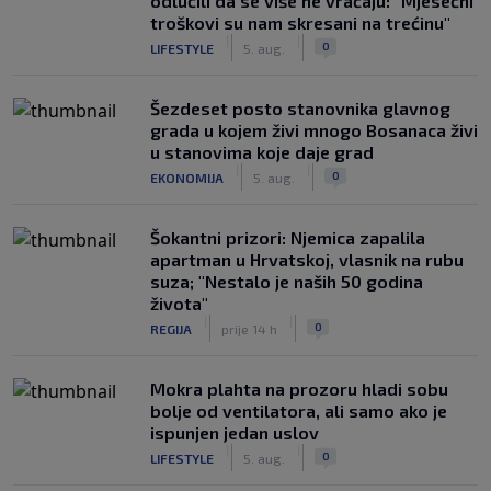
odlučili da se više ne vraćaju: "Mjesečni
troškovi su nam skresani na trećinu"
|
|
0
LIFESTYLE
5. aug.
Šezdeset posto stanovnika glavnog
grada u kojem živi mnogo Bosanaca živi
u stanovima koje daje grad
|
|
0
EKONOMIJA
5. aug.
Šokantni prizori: Njemica zapalila
apartman u Hrvatskoj, vlasnik na rubu
suza; "Nestalo je naših 50 godina
života"
|
|
0
REGIJA
prije 14 h
Mokra plahta na prozoru hladi sobu
bolje od ventilatora, ali samo ako je
ispunjen jedan uslov
|
|
0
LIFESTYLE
5. aug.