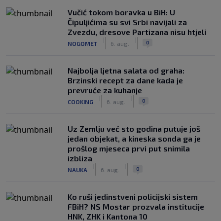
Vučić tokom boravka u BiH: U
Čipuljićima su svi Srbi navijali za
Zvezdu, dresove Partizana nisu htjeli
|
|
0
NOGOMET
6. aug.
Najbolja ljetna salata od graha:
Brzinski recept za dane kada je
prevruće za kuhanje
|
|
0
COOKING
6. aug.
Uz Zemlju već sto godina putuje još
jedan objekat, a kineska sonda ga je
prošlog mjeseca prvi put snimila
izbliza
|
|
0
NAUKA
6. aug.
Ko ruši jedinstveni policijski sistem
FBiH? NS Mostar prozvala institucije
HNK, ZHK i Kantona 10