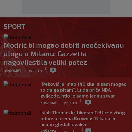
SPORT
Modrić bi mogao dobiti neočekivanu
ulogu u Milanu: Gazzetta
nagovijestila veliki potez
|
|
0
NOGOMET
prije 1 h
"Peković je imao 140 kila, nisam mogao
to da ga pitam": Luda priča NBA
zvijezde, htio je samo jednu stvar
|
|
0
KOŠARKA
prije 1 h
Isiah Thomas kritikovao Celticse zbog
odnosa prema Brownu: "Nikada ih
nismo gledali ovakve"
|
|
0
KOŠARKA
prije 2 h