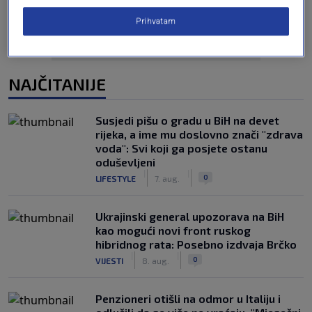
Prihvatam
NAJČITANIJE
Susjedi pišu o gradu u BiH na devet
rijeka, a ime mu doslovno znači "zdrava
voda": Svi koji ga posjete ostanu
oduševljeni
|
|
0
LIFESTYLE
7. aug.
Ukrajinski general upozorava na BiH
kao mogući novi front ruskog
hibridnog rata: Posebno izdvaja Brčko
|
|
0
VIJESTI
8. aug.
Penzioneri otišli na odmor u Italiju i