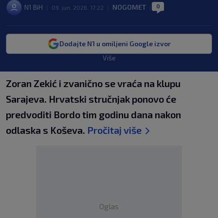
0
N1 BiH
NOGOMET
|
09. jun. 2026. 17:22
|
|
Dodajte N1 u omiljeni Google izvor
Više
Zoran Zekić i zvanično se vraća na klupu
Sarajeva. Hrvatski stručnjak ponovo će
predvoditi Bordo tim godinu dana nakon
odlaska s Koševa.
Pročitaj više
Oglas