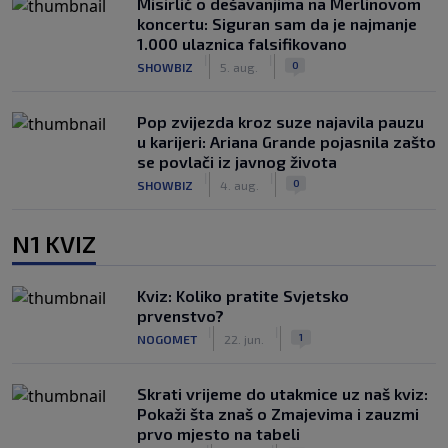
Misirlić o dešavanjima na Merlinovom
koncertu: Siguran sam da je najmanje
1.000 ulaznica falsifikovano
|
|
0
SHOWBIZ
5. aug.
Pop zvijezda kroz suze najavila pauzu
u karijeri: Ariana Grande pojasnila zašto
se povlači iz javnog života
|
|
0
SHOWBIZ
4. aug.
N1 KVIZ
Kviz: Koliko pratite Svjetsko
prvenstvo?
|
|
1
NOGOMET
22. jun.
Skrati vrijeme do utakmice uz naš kviz:
Pokaži šta znaš o Zmajevima i zauzmi
prvo mjesto na tabeli