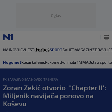
Oglas
NAJNOVIJE
VIJESTI
SPORT
SVIJET
MAGAZIN
ZDRAVLJE
Nogomet
Košarka
Tenis
Rukomet
Formula 1
MMA
Ostali sporto
FK SARAJEVO IMA NOVOG TRENERA
Zoran Zekić otvorio "'Chapter II':
Miljenik navijača ponovo na
Koševu