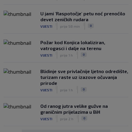
U jami 'Raspotočje' petu noć prenoćilo
devet zeničkih rudara
|
|
0
VIJESTI
prije 58 min
Požar kod Konjica lokaliziran,
vatrogasci i dalje na terenu
|
|
0
VIJESTI
prije 1 h
Blidinje sve privlačnije ljetno odredište,
turizam raste uz izazove očuvanja
prirode
|
|
0
VIJESTI
prije 1 h
Od ranog jutra velike gužve na
graničnim prijelazima u BiH
|
|
0
VIJESTI
prije 2 h