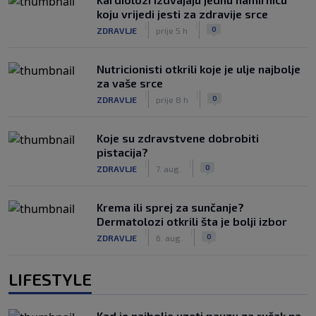
koju vrijedi jesti za zdravije srce
|
|
0
ZDRAVLJE
prije 5 h
Nutricionisti otkrili koje je ulje najbolje
za vaše srce
|
|
0
ZDRAVLJE
prije 8 h
Koje su zdravstvene dobrobiti
pistacija?
|
|
0
ZDRAVLJE
7. aug.
Krema ili sprej za sunčanje?
Dermatolozi otkrili šta je bolji izbor
|
|
0
ZDRAVLJE
6. aug.
LIFESTYLE
Kad je najbolje uzeti pauzu za ručak na