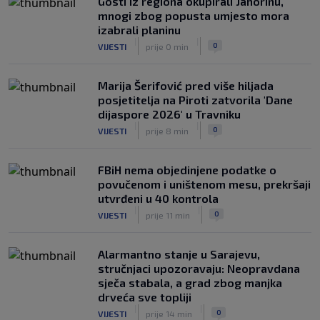
Gosti iz regiona okupirali Jahorinu,
nasrnuo na gostujuće fudbalere
mnogi zbog popusta umjesto mora
(VIDEO)
izabrali planinu
|
|
0
NOGOMET
8. aug.
|
|
0
VIJESTI
prije 0 min
Marija Šerifović pred više hiljada
posjetitelja na Piroti zatvorila 'Dane
dijaspore 2026' u Travniku
|
|
0
VIJESTI
prije 8 min
FBiH nema objedinjene podatke o
povučenom i uništenom mesu, prekršaji
utvrđeni u 40 kontrola
|
|
0
VIJESTI
prije 11 min
Alarmantno stanje u Sarajevu,
stručnjaci upozoravaju: Neopravdana
sječa stabala, a grad zbog manjka
drveća sve topliji
|
|
0
VIJESTI
prije 14 min