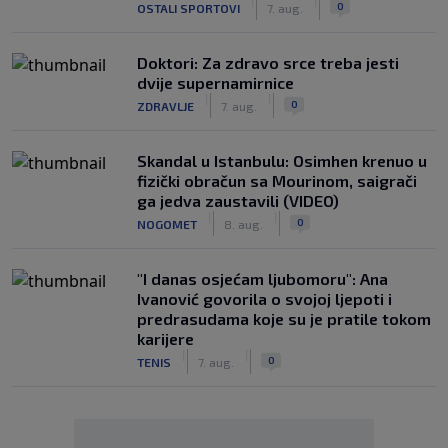
|
|
0
OSTALI SPORTOVI
7. aug.
Doktori: Za zdravo srce treba jesti
dvije supernamirnice
|
|
0
ZDRAVLJE
7. aug.
Skandal u Istanbulu: Osimhen krenuo u
fizički obračun sa Mourinom, saigrači
ga jedva zaustavili (VIDEO)
|
|
0
NOGOMET
8. aug.
"I danas osjećam ljubomoru": Ana
Ivanović govorila o svojoj ljepoti i
predrasudama koje su je pratile tokom
karijere
|
|
0
TENIS
7. aug.