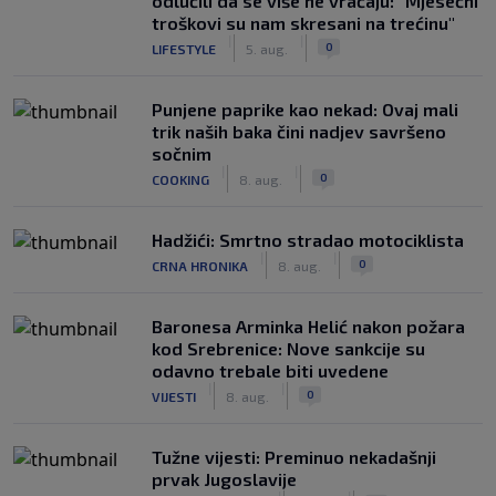
odlučili da se više ne vraćaju: "Mjesečni
troškovi su nam skresani na trećinu"
|
|
0
LIFESTYLE
5. aug.
Punjene paprike kao nekad: Ovaj mali
trik naših baka čini nadjev savršeno
sočnim
|
|
0
COOKING
8. aug.
Hadžići: Smrtno stradao motociklista
|
|
0
CRNA HRONIKA
8. aug.
Baronesa Arminka Helić nakon požara
kod Srebrenice: Nove sankcije su
odavno trebale biti uvedene
|
|
0
VIJESTI
8. aug.
Tužne vijesti: Preminuo nekadašnji
prvak Jugoslavije