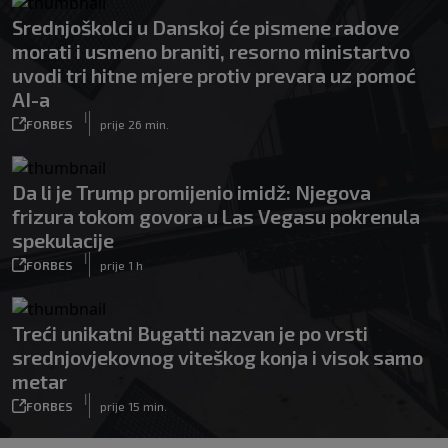
Srednjoškolci u Danskoj će pismene radove
morati i usmeno braniti, resorno ministartvo
uvodi tri hitne mjere protiv prevara uz pomoć
AI-a
|
FORBES
prije 26 min.
Da li je Trump promijenio imidž: Njegova
frizura tokom govora u Las Vegasu pokrenula
spekulacije
|
FORBES
prije 1 h
Treći unikatni Bugatti nazvan je po vrsti
srednjovjekovnog viteškog konja i visok samo
metar
|
FORBES
prije 15 min.