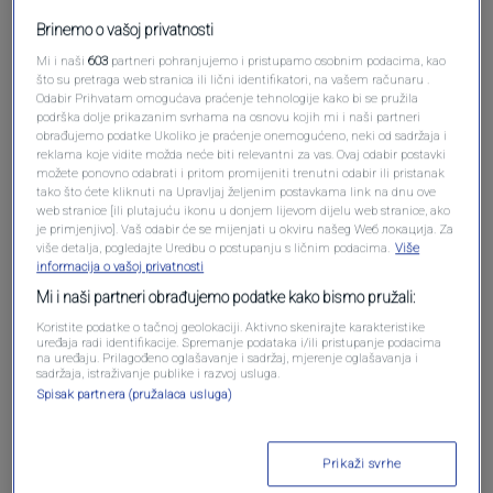
Brinemo o vašoj privatnosti
Mi i naši
603
partneri pohranjujemo i pristupamo osobnim podacima, kao
što su pretraga web stranica ili lični identifikatori, na vašem računaru .
Odabir Prihvatam omogućava praćenje tehnologije kako bi se pružila
podrška dolje prikazanim svrhama na osnovu kojih mi i naši partneri
obrađujemo podatke Ukoliko je praćenje onemogućeno, neki od sadržaja i
reklama koje vidite možda neće biti relevantni za vas. Ovaj odabir postavki
možete ponovno odabrati i pritom promijeniti trenutni odabir ili pristanak
Oglas
tako što ćete kliknuti na Upravljaj željenim postavkama link na dnu ove
web stranice [ili plutajuću ikonu u donjem lijevom dijelu web stranice, ako
je primjenjivo]. Vaš odabir će se mijenjati u okviru našeg Wеб локација. Za
više detalja, pogledajte Uredbu o postupanju s ličnim podacima.
Više
informacija o vašoj privatnosti
Mi i naši partneri obrađujemo podatke kako bismo pružali:
Koristite podatke o tačnoj geolokaciji. Aktivno skenirajte karakteristike
uređaja radi identifikacije. Spremanje podataka i/ili pristupanje podacima
na uređaju. Prilagođeno oglašavanje i sadržaj, mjerenje oglašavanja i
sadržaja, istraživanje publike i razvoj usluga.
Spisak partnera (pružalaca usluga)
Oglas
Prikaži svrhe