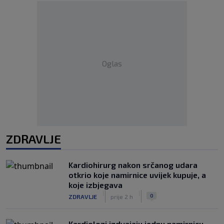
Oglas
ZDRAVLJE
Kardiohirurg nakon srčanog udara
otkrio koje namirnice uvijek kupuje, a
koje izbjegava
|
|
0
ZDRAVLJE
prije 2 h
Kardiolozi izdvajaju jednu namirnicu