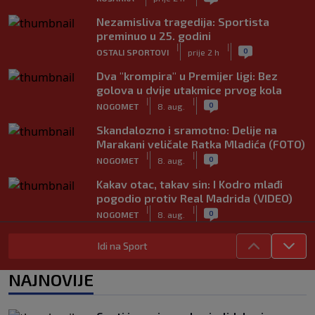
Nezamisliva tragedija: Sportista
preminuo u 25. godini
|
|
0
OSTALI SPORTOVI
prije 2 h
Dva "krompira" u Premijer ligi: Bez
golova u dvije utakmice prvog kola
|
|
0
NOGOMET
8. aug.
Skandalozno i sramotno: Delije na
Marakani veličale Ratka Mladića (FOTO)
|
|
0
NOGOMET
8. aug.
Kakav otac, takav sin: I Kodro mlađi
pogodio protiv Real Madrida (VIDEO)
|
|
0
NOGOMET
8. aug.
Sudija dosjetljivim komentarom
Idi na Sport
nasmijao publiku nakon žalbe tenisera
(VIDEO)
NAJNOVIJE
|
|
0
TENIS
8. aug.
Haos u Irskoj: Navijač utrčao na teren i