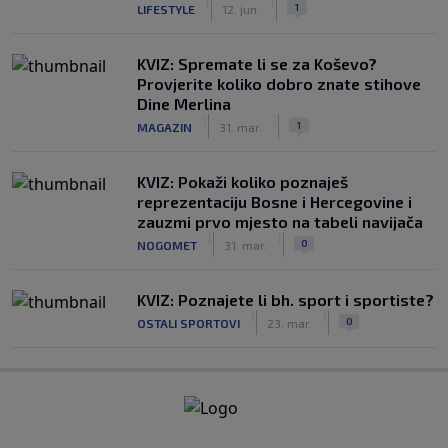
|
|
1
LIFESTYLE
12. jun.
KVIZ: Spremate li se za Koševo?
Provjerite koliko dobro znate stihove
Dine Merlina
|
|
1
MAGAZIN
31. mar.
KVIZ: Pokaži koliko poznaješ
reprezentaciju Bosne i Hercegovine i
zauzmi prvo mjesto na tabeli navijača
|
|
0
NOGOMET
31. mar.
KVIZ: Poznajete li bh. sport i sportiste?
|
|
0
OSTALI SPORTOVI
23. mar.