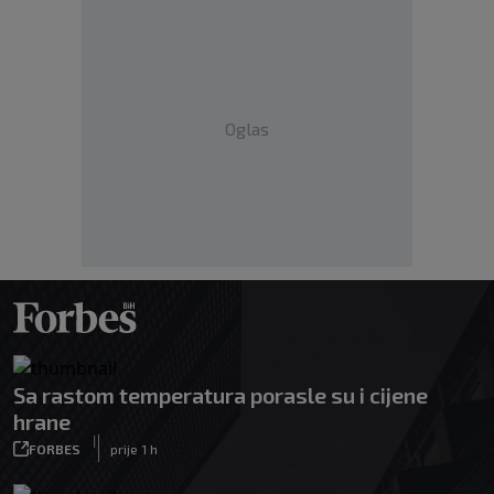
Oglas
Sa rastom temperatura porasle su i cijene
hrane
|
FORBES
prije 1 h