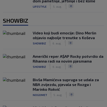
dom pametnije, jeftinije i bez klime
|
|
0
LIFESTYLE
5. aug.
SHOWBIZ
Video koji budi emocije: Dino Merlin
objavio najbolje trenutke s Koševa
|
|
0
SHOWBIZ
6. aug.
Američki reper A$AP Rocky potvrdio da
Rihanna radi na novim pjesmama
|
|
0
SHOWBIZ
6. aug.
Bivša Mamićeva supruga se udala za
NBA zvijezdu, pjevala se Rozga i
Marinko Rokvić
|
|
0
NOGOMET
5. aug.