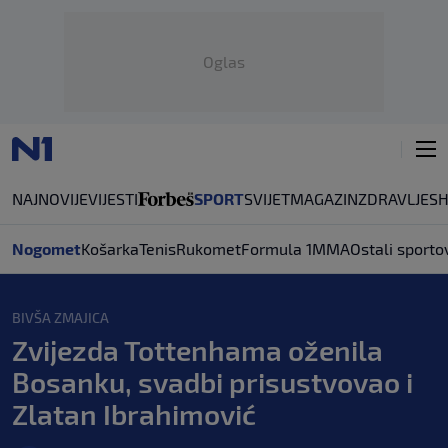
Oglas
NAJNOVIJE
VIJESTI
SPORT
SVIJET
MAGAZIN
ZDRAVLJE
S
Nogomet
Košarka
Tenis
Rukomet
Formula 1
MMA
Ostali sporto
BIVŠA ZMAJICA
Zvijezda Tottenhama oženila
Bosanku, svadbi prisustvovao i
Zlatan Ibrahimović