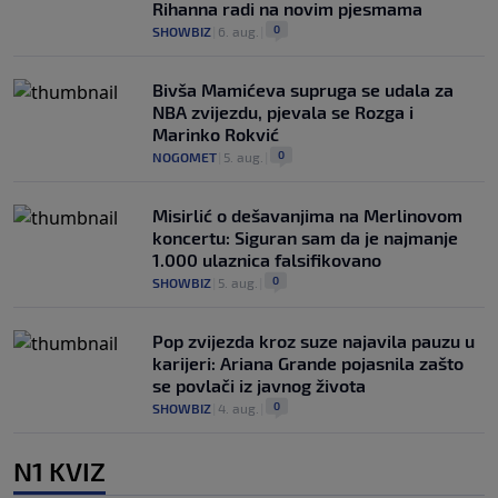
Rihanna radi na novim pjesmama
0
SHOWBIZ
|
6. aug.
|
Bivša Mamićeva supruga se udala za
NBA zvijezdu, pjevala se Rozga i
Marinko Rokvić
0
NOGOMET
|
5. aug.
|
Misirlić o dešavanjima na Merlinovom
koncertu: Siguran sam da je najmanje
1.000 ulaznica falsifikovano
0
SHOWBIZ
|
5. aug.
|
Pop zvijezda kroz suze najavila pauzu u
karijeri: Ariana Grande pojasnila zašto
se povlači iz javnog života
0
SHOWBIZ
|
4. aug.
|
N1 KVIZ