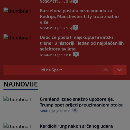
0
NOGOMET
|
prije 5 h
|
Barcelona poslala prvu ponudu za
Rodrija, Manchester City traži znatno
više
0
NOGOMET
|
prije 5 h
|
Dalić će postati najskuplji hrvatski
trener u historiji i jedan od najplaćenijih
selektora svijeta
0
NOGOMET
|
prije 6 h
|
Otkriveno ko je bio Georginina prva
ljubav: Njihova priča ponovo postala
Idi na Sport
viralna
0
NOGOMET
|
7. aug.
|
NAJNOVIJE
Neočekivan transfer na pomolu: Monaco
se uključio u utrku za Lukakua
Grenland izdao snažno upozorenje:
0
NOGOMET
|
7. aug.
|
Trump opet prijeti preuzimanjem otoka
0
SVIJET
|
prije 18 min
|
Kardiohirurg nakon srčanog udara