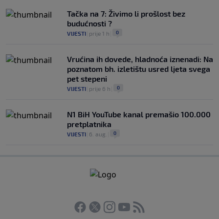
Tačka na 7: Živimo li prošlost bez
budućnosti ?
0
VIJESTI
|
prije 1 h
|
Vrućina ih dovede, hladnoća iznenadi: Na
poznatom bh. izletištu usred ljeta svega
pet stepeni
0
VIJESTI
|
prije 6 h
|
N1 BiH YouTube kanal premašio 100.000
pretplatnika
0
VIJESTI
|
6. aug.
|