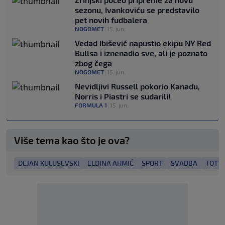
sezonu, Ivankoviću se predstavilo
pet novih fudbalera
NOGOMET
|
15. jun.
Vedad Ibišević napustio ekipu NY Red
Bullsa i iznenadio sve, ali je poznato
zbog čega
NOGOMET
|
15. jun.
Nevidljivi Russell pokorio Kanadu,
Norris i Piastri se sudarili!
FORMULA 1
|
15. jun.
Više tema kao što je ova?
DEJAN KULUSEVSKI
ELDINA AHMIĆ
SPORT
SVADBA
TOTT