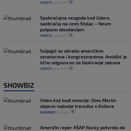
0
VIJESTI
|
prije 2 h
|
Saobraćajna nezgoda kod Udore,
saobraćaj na cesti Stolac – Neum
potpuno obustavljen
0
VIJESTI
|
prije 2 h
|
Suljagić se obratio američkim
senatorima i kongresmenima: Amidžić je
lično odgovoran za blokiranje zakona
0
VIJESTI
|
prije 3 h
|
SHOWBIZ
Video koji budi emocije: Dino Merlin
objavio najbolje trenutke s Koševa
0
SHOWBIZ
|
6. aug.
|
Američki reper A$AP Rocky potvrdio da