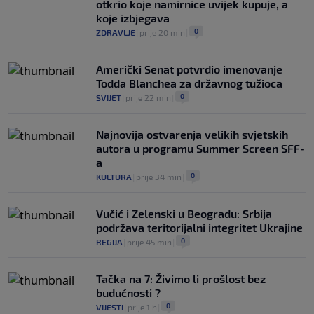
otkrio koje namirnice uvijek kupuje, a
koje izbjegava
0
ZDRAVLJE
|
prije 20 min
|
Američki Senat potvrdio imenovanje
Todda Blanchea za državnog tužioca
0
SVIJET
|
prije 22 min
|
Najnovija ostvarenja velikih svjetskih
autora u programu Summer Screen SFF-
a
0
KULTURA
|
prije 34 min
|
Vučić i Zelenski u Beogradu: Srbija
podržava teritorijalni integritet Ukrajine
0
REGIJA
|
prije 45 min
|
Tačka na 7: Živimo li prošlost bez
budućnosti ?
0
VIJESTI
|
prije 1 h
|