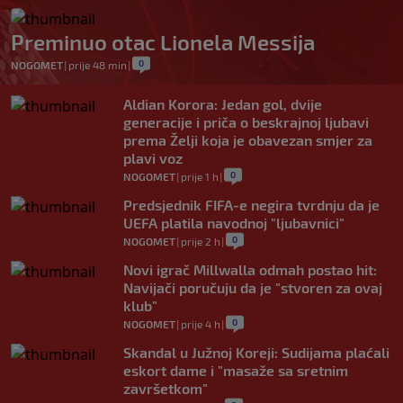
Preminuo otac Lionela Messija
0
NOGOMET
|
prije 48 min
|
Aldian Korora: Jedan gol, dvije
generacije i priča o beskrajnoj ljubavi
prema Želji koja je obavezan smjer za
plavi voz
0
NOGOMET
|
prije 1 h
|
Predsjednik FIFA-e negira tvrdnju da je
UEFA platila navodnoj "ljubavnici"
0
NOGOMET
|
prije 2 h
|
Novi igrač Millwalla odmah postao hit:
Navijači poručuju da je "stvoren za ovaj
klub"
0
NOGOMET
|
prije 4 h
|
Skandal u Južnoj Koreji: Sudijama plaćali
eskort dame i "masaže sa sretnim
završetkom"