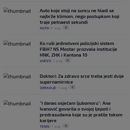
Auto koje stoji na suncu ne hladi se
najbrže klimom, nego postupkom koji
traje petnaest sekundi
0
AUTO
|
6. aug.
|
Ko ruši jedinstveni policijski sistem
FBiH? NS Mostar prozvala institucije
HNK, ZHK i Kantona 10
0
VIJESTI
|
7. aug.
|
Doktori: Za zdravo srce treba jesti dvije
supernamirnice
0
ZDRAVLJE
|
7. aug.
|
"I danas osjećam ljubomoru": Ana
Ivanović govorila o svojoj ljepoti i
predrasudama koje su je pratile tokom
karijere
0
TENIS
|
7. aug.
|