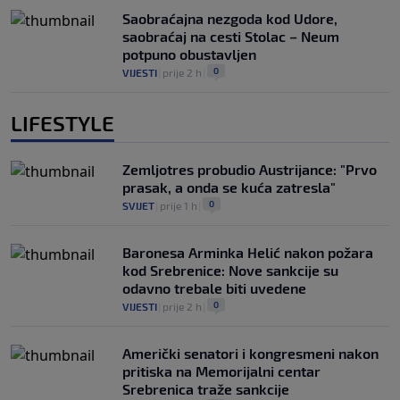
Saobraćajna nezgoda kod Udore,
saobraćaj na cesti Stolac – Neum
potpuno obustavljen
0
VIJESTI
|
prije 2 h
|
LIFESTYLE
Zemljotres probudio Austrijance: "Prvo
prasak, a onda se kuća zatresla"
0
SVIJET
|
prije 1 h
|
Baronesa Arminka Helić nakon požara
kod Srebrenice: Nove sankcije su
odavno trebale biti uvedene
0
VIJESTI
|
prije 2 h
|
Američki senatori i kongresmeni nakon
pritiska na Memorijalni centar
Srebrenica traže sankcije