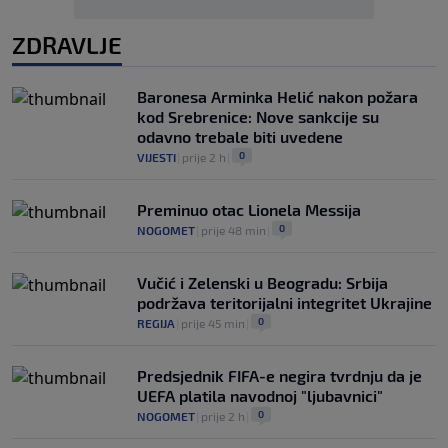
ZDRAVLJE
Baronesa Arminka Helić nakon požara
kod Srebrenice: Nove sankcije su
odavno trebale biti uvedene
0
VIJESTI
|
prije 2 h
|
Preminuo otac Lionela Messija
0
NOGOMET
|
prije 48 min
|
Vučić i Zelenski u Beogradu: Srbija
podržava teritorijalni integritet Ukrajine
0
REGIJA
|
prije 45 min
|
Predsjednik FIFA-e negira tvrdnju da je
UEFA platila navodnoj "ljubavnici"
0
NOGOMET
|
prije 2 h
|