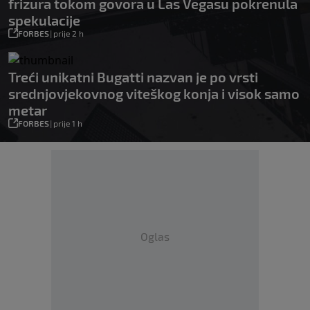
frizura tokom govora u Las Vegasu pokrenula
spekulacije
FORBES
|
prije 2 h
Treći unikatni Bugatti nazvan je po vrsti
srednjovjekovnog viteškog konja i visok samo
metar
FORBES
|
prije 1 h
Oglas