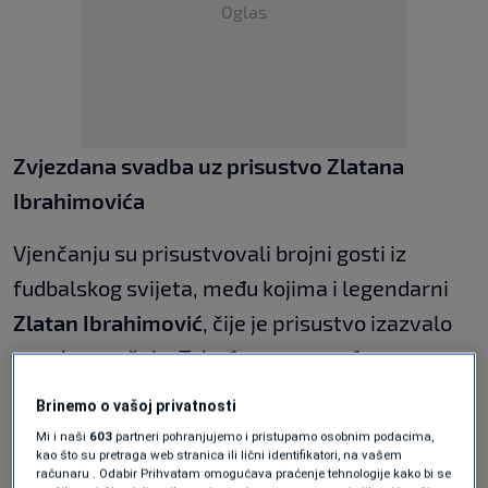
Oglas
Zvjezdana svadba uz prisustvo Zlatana
Ibrahimovića
Vjenčanju su prisustvovali brojni gosti iz
fudbalskog svijeta, među kojima i legendarni
Zlatan Ibrahimović
, čije je prisustvo izazvalo
posebnu pažnju. Također su se među
zvanicama našli i
Lucas Bergvall
,
Brinemo o vašoj privatnosti
Kuluševskijev saigrač iz
Tottenhama
i švedske
Mi i naši
603
partneri pohranjujemo i pristupamo osobnim podacima,
kao što su pretraga web stranica ili lični identifikatori, na vašem
reprezentacije, te
Anthony Elanga
, fudbaler
računaru . Odabir Prihvatam omogućava praćenje tehnologije kako bi se