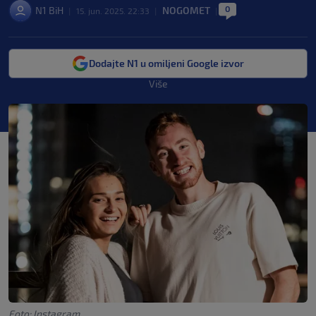
0
N1 BiH
NOGOMET
|
15. jun. 2025. 22:33
|
|
Dodajte N1 u omiljeni Google izvor
Više
Foto: Instagram