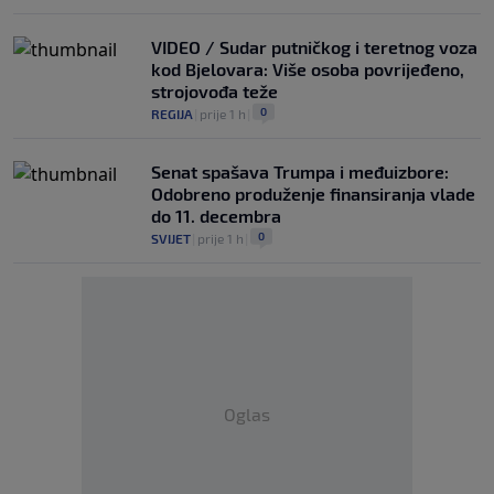
VIDEO / Sudar putničkog i teretnog voza
kod Bjelovara: Više osoba povrijeđeno,
strojovođa teže
0
REGIJA
|
prije 1 h
|
Senat spašava Trumpa i međuizbore:
Odobreno produženje finansiranja vlade
do 11. decembra
0
SVIJET
|
prije 1 h
|
Oglas