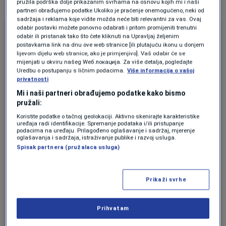
Nottingham Foresta
.
pružila podrška dolje prikazanim svrhama na osnovu kojih mi i naši
partneri obrađujemo podatke Ukoliko je praćenje onemogućeno, neki od
sadržaja i reklama koje vidite možda neće biti relevantni za vas. Ovaj
odabir postavki možete ponovno odabrati i pritom promijeniti trenutni
odabir ili pristanak tako što ćete kliknuti na Upravljaj željenim
postavkama link na dnu ove web stranice [ili plutajuću ikonu u donjem
lijevom dijelu web stranice, ako je primjenjivo]. Vaš odabir će se
mijenjati u okviru našeg Wеб локација. Za više detalja, pogledajte
Uredbu o postupanju s ličnim podacima.
Više informacija o vašoj
privatnosti
Mi i naši partneri obrađujemo podatke kako bismo
pružali:
Koristite podatke o tačnoj geolokaciji. Aktivno skenirajte karakteristike
uređaja radi identifikacije. Spremanje podataka i/ili pristupanje
podacima na uređaju. Prilagođeno oglašavanje i sadržaj, mjerenje
oglašavanja i sadržaja, istraživanje publike i razvoj usluga.
Spisak partnera (pružalaca usluga)
Pogledajte ovu objavu na Instagramu.
Prikaži svrhe
Prihvatam