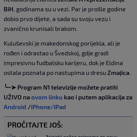
BiH
, godinama su u vezi. Par je prošle godine
dobio prvo dijete, a sada su svoju vezu i
zvanično krunisali brakom.
Kuluševski je makedonskog porijekla, ali je
rođen i odrastao u Švedskoj, gdje gradi
impresivnu fudbalsku karijeru, dok je Eldina
ostala poznata po nastupima u dresu
Zmajica
.
╰┈➤ Program N1 televizije možete pratiti
UŽIVO na
ovom linku
kao i putem aplikacija za
Android
/
iPhone/iPad
PROČITAJTE JOŠ:
Zrinjski počeo pripreme za novu