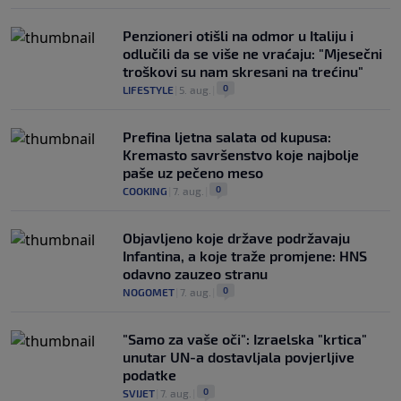
Penzioneri otišli na odmor u Italiju i
odlučili da se više ne vraćaju: "Mjesečni
troškovi su nam skresani na trećinu"
0
LIFESTYLE
|
5. aug.
|
Prefina ljetna salata od kupusa:
Kremasto savršenstvo koje najbolje
paše uz pečeno meso
0
COOKING
|
7. aug.
|
Objavljeno koje države podržavaju
Infantina, a koje traže promjene: HNS
odavno zauzeo stranu
0
NOGOMET
|
7. aug.
|
"Samo za vaše oči": Izraelska "krtica"
unutar UN-a dostavljala povjerljive
podatke
0
SVIJET
|
7. aug.
|