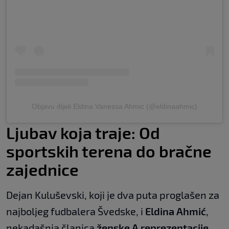
Objavu dijeli Eldina Vanessa Ahmic (@eldinaahmic)
Ljubav koja traje: Od
sportskih terena do bračne
zajednice
Dejan Kuluševski, koji je dva puta proglašen za
najboljeg fudbalera Švedske, i
Eldina Ahmić
,
nekadašnja članica
ženske A reprezentacije