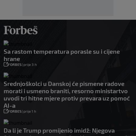
Sa rastom temperatura porasle su i cijene
hrane
FORBES
|
prije 3 h
Srednjoškolci u Danskoj će pismene radove
morati i usmeno braniti, resorno ministartvo
uvodi tri hitne mjere protiv prevara uz pomoć
AI-a
FORBES
|
prije 1 h
Da li je Trump promijenio imidž: Njegova