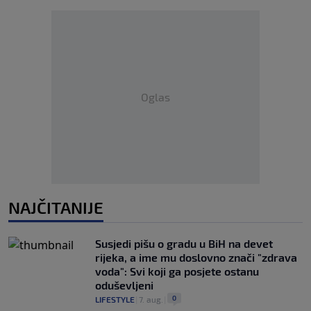
Oglas
NAJČITANIJE
Susjedi pišu o gradu u BiH na devet
rijeka, a ime mu doslovno znači "zdrava
voda": Svi koji ga posjete ostanu
oduševljeni
0
LIFESTYLE
|
7. aug.
|