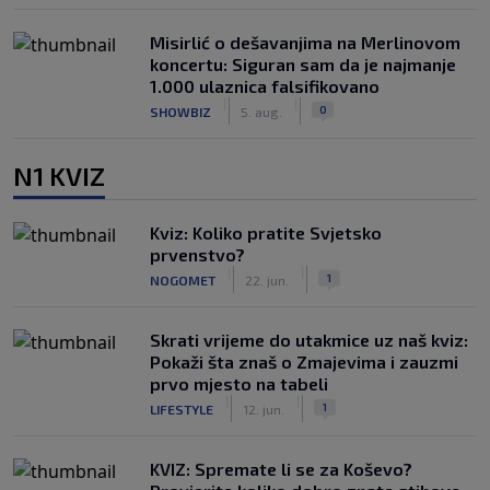
Misirlić o dešavanjima na Merlinovom
koncertu: Siguran sam da je najmanje
1.000 ulaznica falsifikovano
|
|
0
SHOWBIZ
5. aug.
N1 KVIZ
Kviz: Koliko pratite Svjetsko
prvenstvo?
|
|
1
NOGOMET
22. jun.
Skrati vrijeme do utakmice uz naš kviz:
Pokaži šta znaš o Zmajevima i zauzmi
prvo mjesto na tabeli
|
|
1
LIFESTYLE
12. jun.
KVIZ: Spremate li se za Koševo?