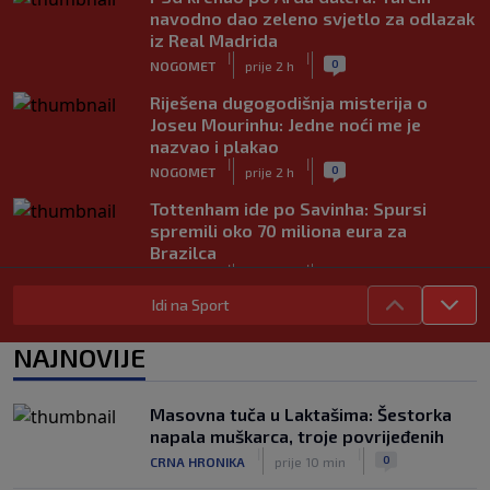
navodno dao zeleno svjetlo za odlazak
iz Real Madrida
|
|
0
NOGOMET
prije 2 h
Riješena dugogodišnja misterija o
Joseu Mourinhu: Jedne noći me je
nazvao i plakao
|
|
0
NOGOMET
prije 2 h
Tottenham ide po Savinha: Spursi
spremili oko 70 miliona eura za
Brazilca
|
|
0
NOGOMET
prije 3 h
Idi na Sport
Iraola zabrinut nakon novog poraza
Liverpoola: "Ne možemo održati nivo
NAJNOVIJE
koji želimo"
|
|
0
NOGOMET
prije 3 h
Masovna tuča u Laktašima: Šestorka
Vlahović pred velikom odlukom:
napala muškarca, troje povrijeđenih
Beşiktaş mu nudi 10 miliona eura po
|
|
0
CRNA HRONIKA
prije 10 min
sezoni
|
|
0
NOGOMET
prije 4 h