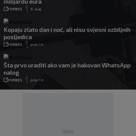
milijardu eura
|
FORBES
8. aug.
Kopaju zlato dan i noć, ali nisu svjesni ozbiljnih
posljedica
|
FORBES
prije 1 h
Šta prvo uraditi ako vam je hakovan WhatsApp
nalog
|
FORBES
prije 1 h
Oglas