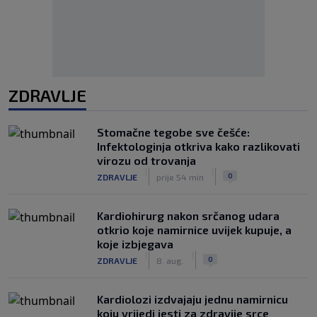
ZDRAVLJE
Stomačne tegobe sve češće:
Infektologinja otkriva kako razlikovati
virozu od trovanja
|
|
0
ZDRAVLJE
prije 54 min
Kardiohirurg nakon srčanog udara
otkrio koje namirnice uvijek kupuje, a
koje izbjegava
|
|
0
ZDRAVLJE
8. aug.
Kardiolozi izdvajaju jednu namirnicu
koju vrijedi jesti za zdravije srce