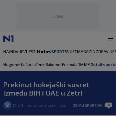
Oglas
NAJNOVIJE
VIJESTI
SPORT
SVIJET
MAGAZIN
ZDRAVLJE
Nogomet
Košarka
Tenis
Rukomet
Formula 1
MMA
Ostali sport
Prekinut hokejaški susret
između BiH i UAE u Zetri
0
N1 BiH
OSTALI SPORTOVI
|
26. feb. 2018. 21:53
>
21:54
|
|