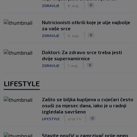
|
|
0
ZDRAVLJE
8. aug.
Nutricionisti otkrili koje je ulje najbolje
za vaše srce
|
|
0
ZDRAVLJE
8. aug.
Doktori: Za zdravo srce treba jesti
dvije supernamirnice
|
|
0
ZDRAVLJE
7. aug.
LIFESTYLE
Zašto se biljka kupljena u cvjećari često
osuši za mjesec dana, iako je u radnji
izgledala savršeno
|
|
0
LIFESTYLE
prije 1 h
Stavite novčić u zamrzivač prije nego