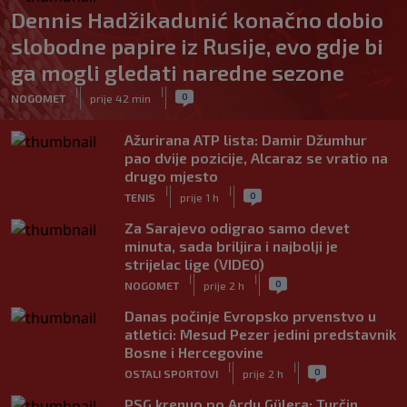
Dennis Hadžikadunić konačno dobio
slobodne papire iz Rusije, evo gdje bi
ga mogli gledati naredne sezone
|
|
0
NOGOMET
prije 42 min
Ažurirana ATP lista: Damir Džumhur
pao dvije pozicije, Alcaraz se vratio na
drugo mjesto
|
|
0
TENIS
prije 1 h
Za Sarajevo odigrao samo devet
minuta, sada briljira i najbolji je
strijelac lige (VIDEO)
|
|
0
NOGOMET
prije 2 h
Danas počinje Evropsko prvenstvo u
atletici: Mesud Pezer jedini predstavnik
Bosne i Hercegovine
|
|
0
OSTALI SPORTOVI
prije 2 h
PSG krenuo po Ardu Gülera: Turčin