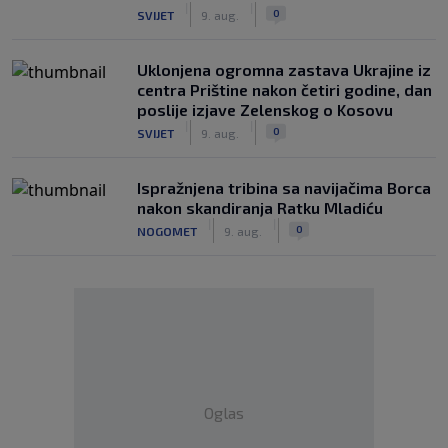
|
|
0
SVIJET
9. aug.
Uklonjena ogromna zastava Ukrajine iz
centra Prištine nakon četiri godine, dan
poslije izjave Zelenskog o Kosovu
|
|
0
SVIJET
9. aug.
Ispražnjena tribina sa navijačima Borca
nakon skandiranja Ratku Mladiću
|
|
0
NOGOMET
9. aug.
Oglas