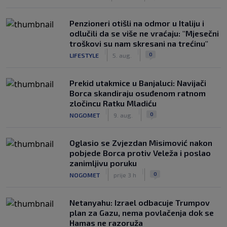
Penzioneri otišli na odmor u Italiju i
odlučili da se više ne vraćaju: "Mjesečni
troškovi su nam skresani na trećinu"
|
|
0
LIFESTYLE
5. aug.
Prekid utakmice u Banjaluci: Navijači
Borca skandiraju osuđenom ratnom
zločincu Ratku Mladiću
|
|
0
NOGOMET
9. aug.
Oglasio se Zvjezdan Misimović nakon
pobjede Borca protiv Veleža i poslao
zanimljivu poruku
|
|
0
NOGOMET
prije 3 h
Netanyahu: Izrael odbacuje Trumpov
plan za Gazu, nema povlačenja dok se
Hamas ne razoruža