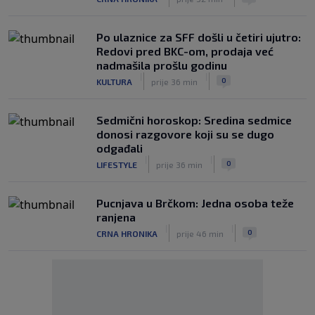
Po ulaznice za SFF došli u četiri ujutro:
Redovi pred BKC-om, prodaja već
nadmašila prošlu godinu
|
|
0
KULTURA
prije 36 min
Sedmični horoskop: Sredina sedmice
donosi razgovore koji su se dugo
odgađali
|
|
0
LIFESTYLE
prije 36 min
Pucnjava u Brčkom: Jedna osoba teže
ranjena
|
|
0
CRNA HRONIKA
prije 46 min