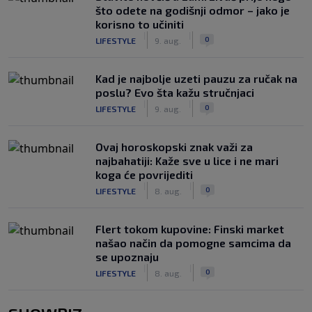
što odete na godišnji odmor – jako je
korisno to učiniti
|
|
0
LIFESTYLE
9. aug.
Kad je najbolje uzeti pauzu za ručak na
poslu? Evo šta kažu stručnjaci
|
|
0
LIFESTYLE
9. aug.
Ovaj horoskopski znak važi za
najbahatiji: Kaže sve u lice i ne mari
koga će povrijediti
|
|
0
LIFESTYLE
8. aug.
Flert tokom kupovine: Finski market
našao način da pomogne samcima da
se upoznaju
|
|
0
LIFESTYLE
8. aug.