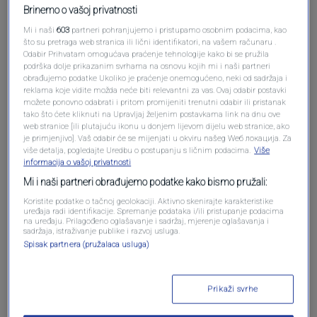
Oglas
Brinemo o vašoj privatnosti
Mi i naši
603
partneri pohranjujemo i pristupamo osobnim podacima, kao
što su pretraga web stranica ili lični identifikatori, na vašem računaru .
Odabir Prihvatam omogućava praćenje tehnologije kako bi se pružila
podrška dolje prikazanim svrhama na osnovu kojih mi i naši partneri
obrađujemo podatke Ukoliko je praćenje onemogućeno, neki od sadržaja i
reklama koje vidite možda neće biti relevantni za vas. Ovaj odabir postavki
možete ponovno odabrati i pritom promijeniti trenutni odabir ili pristanak
tako što ćete kliknuti na Upravljaj željenim postavkama link na dnu ove
web stranice [ili plutajuću ikonu u donjem lijevom dijelu web stranice, ako
je primjenjivo]. Vaš odabir će se mijenjati u okviru našeg Wеб локација. Za
više detalja, pogledajte Uredbu o postupanju s ličnim podacima.
Više
informacija o vašoj privatnosti
Oglas
Mi i naši partneri obrađujemo podatke kako bismo pružali:
Koristite podatke o tačnoj geolokaciji. Aktivno skenirajte karakteristike
uređaja radi identifikacije. Spremanje podataka i/ili pristupanje podacima
na uređaju. Prilagođeno oglašavanje i sadržaj, mjerenje oglašavanja i
sadržaja, istraživanje publike i razvoj usluga.
Spisak partnera (pružalaca usluga)
Prikaži svrhe
NAJČITANIJE