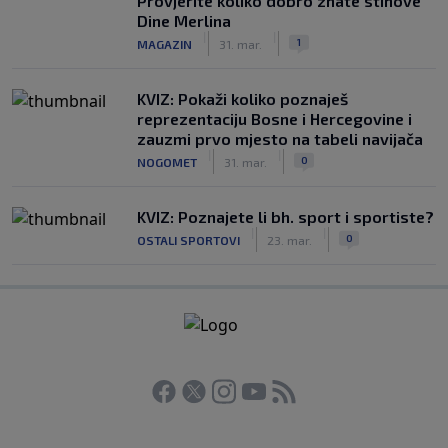
Provjerite koliko dobro znate stihove
Dine Merlina
|
|
1
MAGAZIN
31. mar.
KVIZ: Pokaži koliko poznaješ
reprezentaciju Bosne i Hercegovine i
zauzmi prvo mjesto na tabeli navijača
|
|
0
NOGOMET
31. mar.
KVIZ: Poznajete li bh. sport i sportiste?
|
|
0
OSTALI SPORTOVI
23. mar.