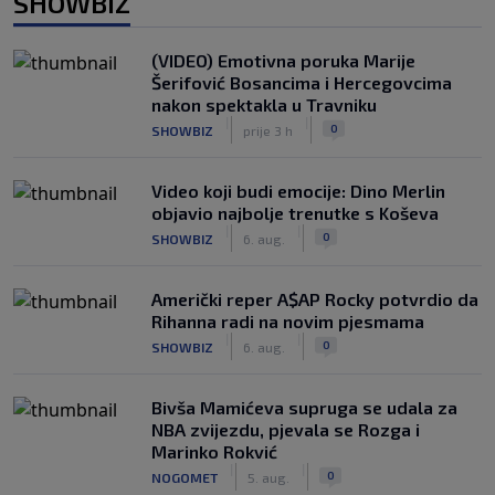
SHOWBIZ
(VIDEO) Emotivna poruka Marije
Šerifović Bosancima i Hercegovcima
nakon spektakla u Travniku
|
|
0
SHOWBIZ
prije 3 h
Video koji budi emocije: Dino Merlin
objavio najbolje trenutke s Koševa
|
|
0
SHOWBIZ
6. aug.
Američki reper A$AP Rocky potvrdio da
Rihanna radi na novim pjesmama
|
|
0
SHOWBIZ
6. aug.
Bivša Mamićeva supruga se udala za
NBA zvijezdu, pjevala se Rozga i
Marinko Rokvić
|
|
0
NOGOMET
5. aug.