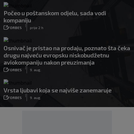
Počeo u poštanskom odjelu, sada vodi
kompaniju
|
FORBES
prije 2 h
Osnivač je pristao na prodaju, poznato šta čeka
drugu najveću evropsku niskobudžetnu
aviokompaniju nakon preuzimanja
|
FORBES
9. aug.
Vrsta ljubavi koja se najviše zanemaruje
|
FORBES
9. aug.