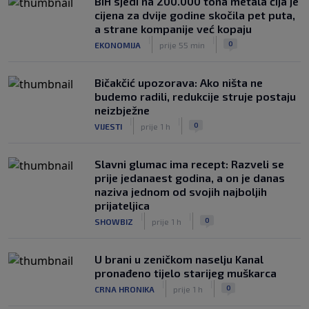
BiH sjedi na 200.000 tona metala čija je
cijena za dvije godine skočila pet puta,
a strane kompanije već kopaju
|
|
0
EKONOMIJA
prije 55 min
Bičakčić upozorava: Ako ništa ne
budemo radili, redukcije struje postaju
neizbježne
|
|
0
VIJESTI
prije 1 h
Slavni glumac ima recept: Razveli se
prije jedanaest godina, a on je danas
naziva jednom od svojih najboljih
prijateljica
|
|
0
SHOWBIZ
prije 1 h
U brani u zeničkom naselju Kanal
pronađeno tijelo starijeg muškarca
|
|
0
CRNA HRONIKA
prije 1 h