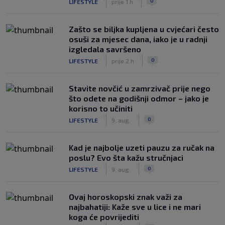
0
LIFESTYLE
prije 1 h
Zašto se biljka kupljena u cvjećari često
osuši za mjesec dana, iako je u radnji
izgledala savršeno
|
|
0
LIFESTYLE
prije 2 h
Stavite novčić u zamrzivač prije nego
što odete na godišnji odmor – jako je
korisno to učiniti
|
|
0
LIFESTYLE
9. aug.
Kad je najbolje uzeti pauzu za ručak na
poslu? Evo šta kažu stručnjaci
|
|
0
LIFESTYLE
9. aug.
Ovaj horoskopski znak važi za
najbahatiji: Kaže sve u lice i ne mari
koga će povrijediti
|
|