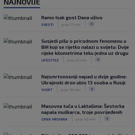
NAJNOVIJE
Brazilca
|
|
0
NOGOMET
prije 3 h
Ramo Isak gost Dana uživo
Iraola zabrinut nakon novog poraza
|
|
0
VIJESTI
prije 17 min
Liverpoola: "Ne možemo održati nivo
koji želimo"
|
|
0
NOGOMET
prije 4 h
Susjedi pišu o prirodnom fenomenu u
BiH koji se rijetko nalazi u svijetu: Dvije
rijeke kilometrima teku jedna uz drugu
|
|
0
LIFESTYLE
prije 23 min
Najsmrtonosniji napad u dvije godine:
Ukrajinski dron ubio 13 osoba u Rusiji
|
|
0
SVIJET
prije 38 min
Masovna tuča u Laktašima: Šestorka
napala muškarca, troje povrijeđenih
|
|
0
CRNA HRONIKA
prije 49 min