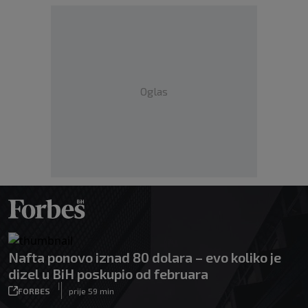
Oglas
Nafta ponovo iznad 80 dolara – evo koliko je
dizel u BiH poskupio od februara
|
FORBES
prije 59 min