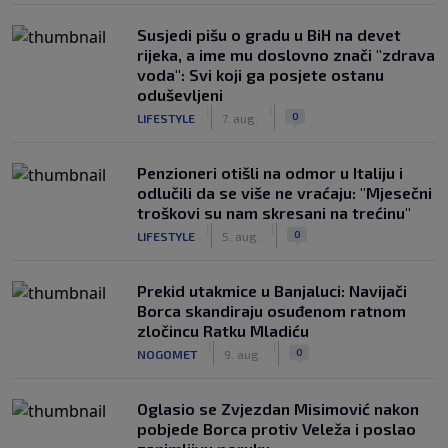
Susjedi pišu o gradu u BiH na devet
rijeka, a ime mu doslovno znači "zdrava
voda": Svi koji ga posjete ostanu
oduševljeni
|
|
0
LIFESTYLE
7. aug.
Penzioneri otišli na odmor u Italiju i
odlučili da se više ne vraćaju: "Mjesečni
troškovi su nam skresani na trećinu"
|
|
0
LIFESTYLE
5. aug.
Prekid utakmice u Banjaluci: Navijači
Borca skandiraju osuđenom ratnom
zločincu Ratku Mladiću
|
|
0
NOGOMET
9. aug.
Oglasio se Zvjezdan Misimović nakon
pobjede Borca protiv Veleža i poslao