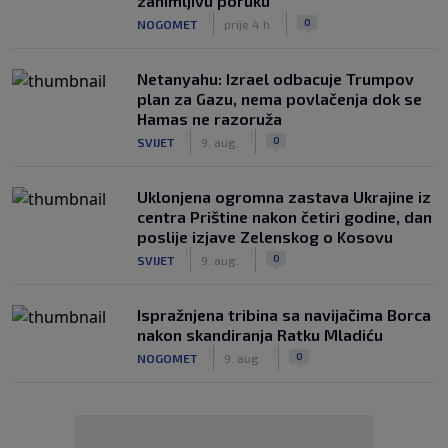
zanimljivu poruku
|
|
0
NOGOMET
prije 4 h
Netanyahu: Izrael odbacuje Trumpov
plan za Gazu, nema povlačenja dok se
Hamas ne razoruža
|
|
0
SVIJET
9. aug.
Uklonjena ogromna zastava Ukrajine iz
centra Prištine nakon četiri godine, dan
poslije izjave Zelenskog o Kosovu
|
|
0
SVIJET
9. aug.
Ispražnjena tribina sa navijačima Borca
nakon skandiranja Ratku Mladiću
|
|
0
NOGOMET
9. aug.