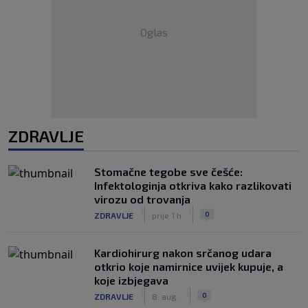
Oglas
ZDRAVLJE
Stomačne tegobe sve češće:
Infektologinja otkriva kako razlikovati
virozu od trovanja
|
|
0
ZDRAVLJE
prije 1 h
Kardiohirurg nakon srčanog udara
otkrio koje namirnice uvijek kupuje, a
koje izbjegava
|
|
0
ZDRAVLJE
8. aug.