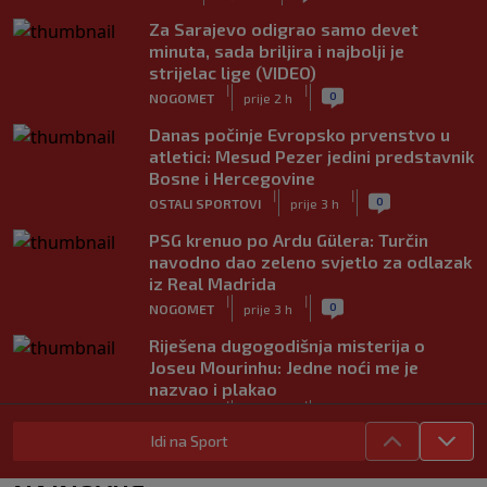
Za Sarajevo odigrao samo devet
minuta, sada briljira i najbolji je
strijelac lige (VIDEO)
|
|
0
NOGOMET
prije 2 h
Danas počinje Evropsko prvenstvo u
atletici: Mesud Pezer jedini predstavnik
Bosne i Hercegovine
|
|
0
OSTALI SPORTOVI
prije 3 h
PSG krenuo po Ardu Gülera: Turčin
navodno dao zeleno svjetlo za odlazak
iz Real Madrida
|
|
0
NOGOMET
prije 3 h
Riješena dugogodišnja misterija o
Joseu Mourinhu: Jedne noći me je
nazvao i plakao
|
|
0
NOGOMET
prije 3 h
Idi na Sport
Tottenham ide po Savinha: Spursi
spremili oko 70 miliona eura za