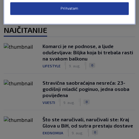
Prihvatam
NAJČITANIJE
Komarci je ne podnose, a ljude
oduševljava: Biljka koja bi trebala rasti
na svakom balkonu
|
|
0
LIFESTYLE
9. aug.
Stravična saobraćajna nesreća: 23-
godišnji mladić poginuo, jedna osoba
povijeđena
|
|
0
VIJESTI
9. aug.
Što ste naručivali, naručivali ste: Kraj
Glova u BiH, od sutra prestaju dostave
|
|
0
EKONOMIJA
9. aug.