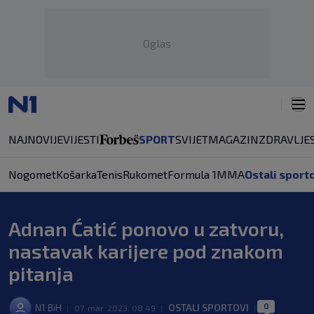
Oglas
NAJNOVIJE
VIJESTI
SPORT
SVIJET
MAGAZIN
ZDRAVLJE
Nogomet
Košarka
Tenis
Rukomet
Formula 1
MMA
Ostali sport
Adnan Ćatić ponovo u zatvoru,
nastavak karijere pod znakom
pitanja
0
N1 BiH
OSTALI SPORTOVI
|
07. mar. 2023. 08:49
|
|