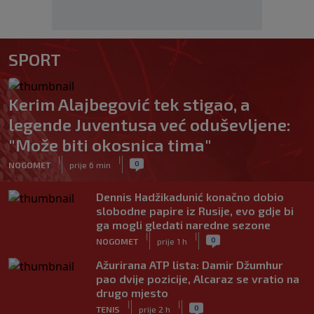
SPORT
Kerim Alajbegović tek stigao, a
legende Juventusa već oduševljene:
"Može biti okosnica tima"
|
|
0
NOGOMET
prije 6 min
Dennis Hadžikadunić konačno dobio
slobodne papire iz Rusije, evo gdje bi
ga mogli gledati naredne sezone
|
|
0
NOGOMET
prije 1 h
Ažurirana ATP lista: Damir Džumhur
pao dvije pozicije, Alcaraz se vratio na
drugo mjesto
|
|
0
TENIS
prije 2 h