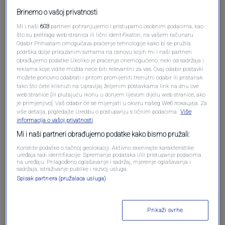
Brinemo o vašoj privatnosti
Mi i naši
603
partneri pohranjujemo i pristupamo osobnim podacima, kao
što su pretraga web stranica ili lični identifikatori, na vašem računaru .
Odabir Prihvatam omogućava praćenje tehnologije kako bi se pružila
podrška dolje prikazanim svrhama na osnovu kojih mi i naši partneri
obrađujemo podatke Ukoliko je praćenje onemogućeno, neki od sadržaja i
Oglas
reklama koje vidite možda neće biti relevantni za vas. Ovaj odabir postavki
možete ponovno odabrati i pritom promijeniti trenutni odabir ili pristanak
tako što ćete kliknuti na Upravljaj željenim postavkama link na dnu ove
web stranice [ili plutajuću ikonu u donjem lijevom dijelu web stranice, ako
je primjenjivo]. Vaš odabir će se mijenjati u okviru našeg Wеб локација. Za
više detalja, pogledajte Uredbu o postupanju s ličnim podacima.
Više
informacija o vašoj privatnosti
Mi i naši partneri obrađujemo podatke kako bismo pružali:
Koristite podatke o tačnoj geolokaciji. Aktivno skenirajte karakteristike
uređaja radi identifikacije. Spremanje podataka i/ili pristupanje podacima
na uređaju. Prilagođeno oglašavanje i sadržaj, mjerenje oglašavanja i
sadržaja, istraživanje publike i razvoj usluga.
Spisak partnera (pružalaca usluga)
Oglas
Prikaži svrhe