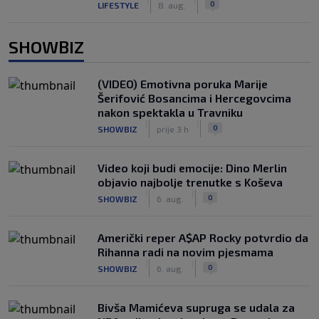
0
LIFESTYLE
8. aug.
SHOWBIZ
(VIDEO) Emotivna poruka Marije
Šerifović Bosancima i Hercegovcima
nakon spektakla u Travniku
|
|
0
SHOWBIZ
prije 3 h
Video koji budi emocije: Dino Merlin
objavio najbolje trenutke s Koševa
|
|
0
SHOWBIZ
6. aug.
Američki reper A$AP Rocky potvrdio da
Rihanna radi na novim pjesmama
|
|
0
SHOWBIZ
6. aug.
Bivša Mamićeva supruga se udala za