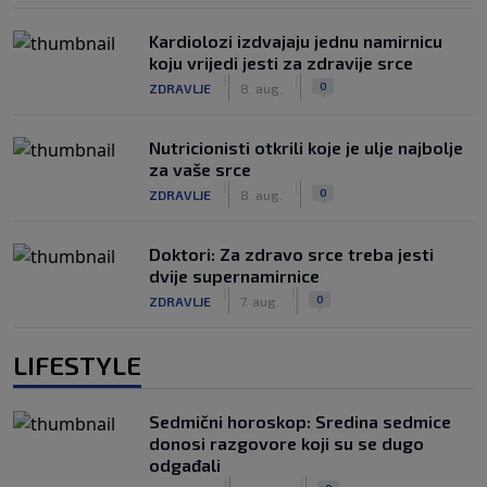
Kardiolozi izdvajaju jednu namirnicu
koju vrijedi jesti za zdravije srce
|
|
0
ZDRAVLJE
8. aug.
Nutricionisti otkrili koje je ulje najbolje
za vaše srce
|
|
0
ZDRAVLJE
8. aug.
Doktori: Za zdravo srce treba jesti
dvije supernamirnice
|
|
0
ZDRAVLJE
7. aug.
LIFESTYLE
Sedmični horoskop: Sredina sedmice
donosi razgovore koji su se dugo
odgađali
|
|