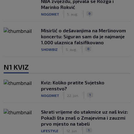
NBA zvijezdu, pjevala se Rozga i
Marinko Rokvić
|
|
0
NOGOMET
5. aug.
Misirlić o dešavanjima na Merlinovom
koncertu: Siguran sam da je najmanje
1.000 ulaznica falsifikovano
|
|
0
SHOWBIZ
5. aug.
N1 KVIZ
Kviz: Koliko pratite Svjetsko
prvenstvo?
|
|
1
NOGOMET
22. jun.
Skrati vrijeme do utakmice uz naš kviz:
Pokaži šta znaš o Zmajevima i zauzmi
prvo mjesto na tabeli
|
|
1
LIFESTYLE
12. jun.