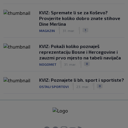
KVIZ: Spremate li se za Koševo?
Provjerite koliko dobro znate stihove
Dine Merlina
|
|
1
MAGAZIN
31. mar.
KVIZ: Pokaži koliko poznaješ
reprezentaciju Bosne i Hercegovine i
zauzmi prvo mjesto na tabeli navijača
|
|
0
NOGOMET
31. mar.
KVIZ: Poznajete li bh. sport i sportiste?
|
|
0
OSTALI SPORTOVI
23. mar.