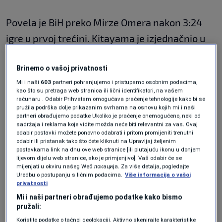
Povela je BiH preko Mirze Omera nakon 3:24
igre u prvoj trećini. Kitayama je izjednačnio u
16. minuti što je bio rezultat prve dionice.
U drugoj trećini nije bilo golova do zadnjih pet
Brinemo o vašoj privatnosti
Mi i naši
603
partneri pohranjujemo i pristupamo osobnim podacima,
minuta dionice. Isaksson je donio preokret
kao što su pretraga web stranica ili lični identifikatori, na vašem
računaru . Odabir Prihvatam omogućava praćenje tehnologije kako bi se
Tajlandu u na isteku 16. minute. Samo dvije
pružila podrška dolje prikazanim svrhama na osnovu kojih mi i naši
minute kasnije Nikko Gaković vratio je meč na
partneri obrađujemo podatke Ukoliko je praćenje onemogućeno, neki od
sadržaja i reklama koje vidite možda neće biti relevantni za vas. Ovaj
početak i poravanao rezultat za BiH.
odabir postavki možete ponovno odabrati i pritom promijeniti trenutni
odabir ili pristanak tako što ćete kliknuti na Upravljaj željenim
postavkama link na dnu ove web stranice [ili plutajuću ikonu u donjem
lijevom dijelu web stranice, ako je primjenjivo]. Vaš odabir će se
Odlučujuću trećinu hokejaši Tajlanda otvorili su
mijenjati u okviru našeg Wеб локација. Za više detalja, pogledajte
Uredbu o postupanju s ličnim podacima.
Više informacija o vašoj
odlučnije i koncentrisanije. Nakon šest minuta
privatnosti
vodili su 4:2 golovima
Mi i naši partneri obrađujemo podatke kako bismo
pružali:
Suwachirata i Isakssona. Sve što su uspjeli iz
Koristite podatke o tačnoj geolokaciji. Aktivno skenirajte karakteristike