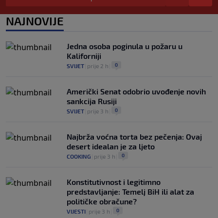
Prije nekoliko godina zaludjela je
NAJNOVIJE
internet, a onda nestala iz javnosti: Svi
se pitaju gdje je i šta radi (VIDEO)
0
OSTALI SPORTOVI
|
prije 8 h
|
Jedna osoba poginula u požaru u
Kaliforniji
0
SVIJET
|
prije 2 h
|
Američki Senat odobrio uvođenje novih
sankcija Rusiji
0
SVIJET
|
prije 3 h
|
Najbrža voćna torta bez pečenja: Ovaj
desert idealan je za ljeto
0
COOKING
|
prije 3 h
|
Konstitutivnost i legitimno
predstavljanje: Temelj BiH ili alat za
političke obračune?
0
VIJESTI
|
prije 3 h
|