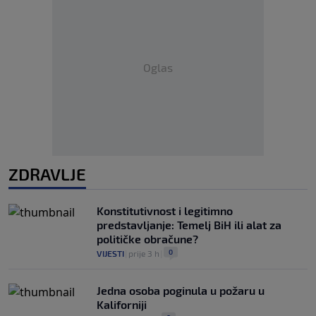
Oglas
ZDRAVLJE
Konstitutivnost i legitimno
predstavljanje: Temelj BiH ili alat za
političke obračune?
0
VIJESTI
|
prije 3 h
|
Jedna osoba poginula u požaru u
Kaliforniji