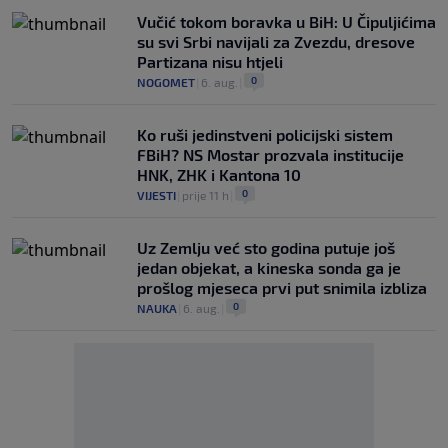
Vučić tokom boravka u BiH: U Čipuljićima
su svi Srbi navijali za Zvezdu, dresove
Partizana nisu htjeli
0
NOGOMET
|
6. aug.
|
Ko ruši jedinstveni policijski sistem
FBiH? NS Mostar prozvala institucije
HNK, ZHK i Kantona 10
0
VIJESTI
|
prije 11 h
|
Uz Zemlju već sto godina putuje još
jedan objekat, a kineska sonda ga je
prošlog mjeseca prvi put snimila izbliza
0
NAUKA
|
6. aug.
|