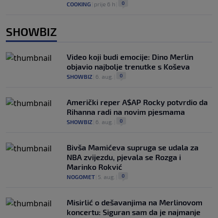
0
COOKING
|
prije 6 h
|
SHOWBIZ
Video koji budi emocije: Dino Merlin
objavio najbolje trenutke s Koševa
0
SHOWBIZ
|
6. aug.
|
Američki reper A$AP Rocky potvrdio da
Rihanna radi na novim pjesmama
0
SHOWBIZ
|
6. aug.
|
Bivša Mamićeva supruga se udala za
NBA zvijezdu, pjevala se Rozga i
Marinko Rokvić
0
NOGOMET
|
5. aug.
|
Misirlić o dešavanjima na Merlinovom
koncertu: Siguran sam da je najmanje