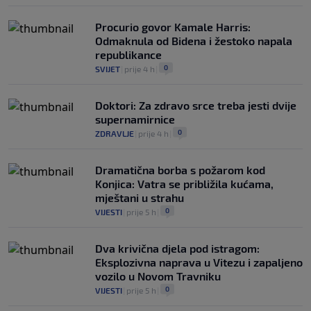
Procurio govor Kamale Harris:
Odmaknula od Bidena i žestoko napala
republikance
0
SVIJET
|
prije 4 h
|
Doktori: Za zdravo srce treba jesti dvije
supernamirnice
0
ZDRAVLJE
|
prije 4 h
|
Dramatična borba s požarom kod
Konjica: Vatra se približila kućama,
mještani u strahu
0
VIJESTI
|
prije 5 h
|
Dva krivična djela pod istragom:
Eksplozivna naprava u Vitezu i zapaljeno
vozilo u Novom Travniku
0
VIJESTI
|
prije 5 h
|