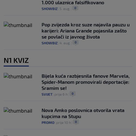
1.000 ulaznica falsifikovano
0
SHOWBIZ
|
5. aug.
|
Pop zvijezda kroz suze najavila pauzu u
karijeri: Ariana Grande pojasnila zašto
se povlači iz javnog života
0
SHOWBIZ
|
4. aug.
|
N1 KVIZ
Bijela kuća razbjesnila fanove Marvela,
Spider-Manom promovirali deportacije:
Sramim se!
0
SVIJET
|
prije 6 h
|
Nova Amko poslovnica otvorila vrata
kupcima na Stupu
0
PROMO
|
prije 10 h
|