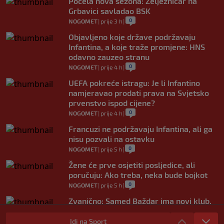
Počela nova sezona: Željezničar na
Grbavici savladao BSK
0
NOGOMET
|
prije 3 h
|
Objavljeno koje države podržavaju
Infantina, a koje traže promjene: HNS
odavno zauzeo stranu
0
NOGOMET
|
prije 4 h
|
UEFA pokreće istragu: Je li Infantino
namjeravao prodati prava na Svjetsko
prvenstvo ispod cijene?
0
NOGOMET
|
prije 4 h
|
Francuzi ne podržavaju Infantina, ali ga
nisu pozvali na ostavku
0
NOGOMET
|
prije 5 h
|
Žene će prve osjetiti posljedice, ali
poručuju: Ako treba, neka bude bojkot
0
NOGOMET
|
prije 5 h
|
Zvanično: Samed Baždar ima novi klub,
zadužio broj sa velikom "težinom"
Idi na Sport
0
NOGOMET
|
prije 8 h
|