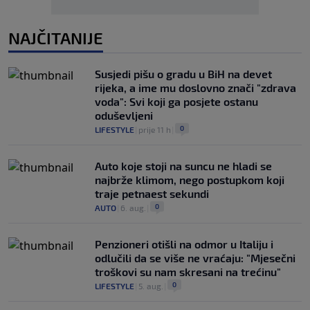
NAJČITANIJE
Susjedi pišu o gradu u BiH na devet
rijeka, a ime mu doslovno znači "zdrava
voda": Svi koji ga posjete ostanu
oduševljeni
0
LIFESTYLE
|
prije 11 h
|
Auto koje stoji na suncu ne hladi se
najbrže klimom, nego postupkom koji
traje petnaest sekundi
0
AUTO
|
6. aug.
|
Penzioneri otišli na odmor u Italiju i
odlučili da se više ne vraćaju: "Mjesečni
troškovi su nam skresani na trećinu"
0
LIFESTYLE
|
5. aug.
|