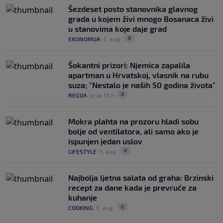
Šezdeset posto stanovnika glavnog
grada u kojem živi mnogo Bosanaca živi
u stanovima koje daje grad
0
EKONOMIJA
|
5. aug.
|
Šokantni prizori: Njemica zapalila
apartman u Hrvatskoj, vlasnik na rubu
suza; "Nestalo je naših 50 godina života"
0
REGIJA
|
prije 18 h
|
Mokra plahta na prozoru hladi sobu
bolje od ventilatora, ali samo ako je
ispunjen jedan uslov
0
LIFESTYLE
|
5. aug.
|
Najbolja ljetna salata od graha: Brzinski
recept za dane kada je prevruće za
kuhanje
0
COOKING
|
6. aug.
|