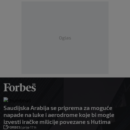
Oglas
Saudijska Arabija se priprema za moguće
napade na luke i aerodrome koje bi mogle
izvesti iračke milicije povezane s Hutima
FORBES
|
prije 17 h