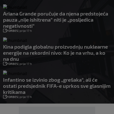
Ariana Grande poručuje da njena predstojeća
pauza „nije ishitrena“ niti je „posljedica
negativnosti“
FORBES
|
prije 17 h
Kina podigla globalnu proizvodnju nuklearne
energije na rekordni nivo: Ko je na vrhu, a ko
na dnu
FORBES
|
prije 17 h
Infantino se izvinio zbog „grešaka“, ali će
ostati predsjednik FIFA-e uprkos sve glasnijim
kritikama
FORBES
|
prije 17 h