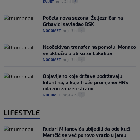
0
SVIJET
|
prije 2 h
|
Počela nova sezona: Željezničar na
Grbavici savladao BSK
0
NOGOMET
|
prije 3 h
|
Neočekivan transfer na pomolu: Monaco
se uključio u utrku za Lukakua
0
NOGOMET
|
prije 3 h
|
Objavljeno koje države podržavaju
Infantina, a koje traže promjene: HNS
odavno zauzeo stranu
0
NOGOMET
|
prije 4 h
|
LIFESTYLE
Rudari Milanovića ubijedili da ode kući,
Memčić se već ponovo vratio u jamu