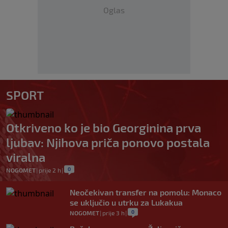
Oglas
SPORT
Otkriveno ko je bio Georginina prva
ljubav: Njihova priča ponovo postala
viralna
0
NOGOMET
|
prije 2 h
|
Neočekivan transfer na pomolu: Monaco
se uključio u utrku za Lukakua
0
NOGOMET
|
prije 3 h
|