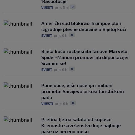
'Raspotočje'
0
VIJESTI
|
prije 5 h
|
Američki sud blokirao Trumpov plan
izgradnje plesne dvorane u Bijeloj kući
0
SVIJET
|
prije 6 h
|
Bijela kuća razbjesnila fanove Marvela,
Spider-Manom promovirali deportacije:
Sramim se!
0
SVIJET
|
prije 6 h
|
Pune ulice, više noćenja i milioni
prometa: Sarajevo prkosi turističkom
padu
0
VIJESTI
|
prije 6 h
|
Prefina ljetna salata od kupusa:
Kremasto savršenstvo koje najbolje
paše uz pečeno meso