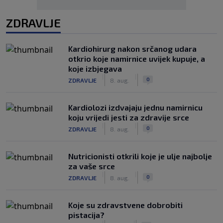
ZDRAVLJE
Kardiohirurg nakon srčanog udara
otkrio koje namirnice uvijek kupuje, a
koje izbjegava
|
|
0
ZDRAVLJE
8. aug.
Kardiolozi izdvajaju jednu namirnicu
koju vrijedi jesti za zdravije srce
|
|
0
ZDRAVLJE
8. aug.
Nutricionisti otkrili koje je ulje najbolje
za vaše srce
|
|
0
ZDRAVLJE
8. aug.
Koje su zdravstvene dobrobiti
pistacija?
|
|