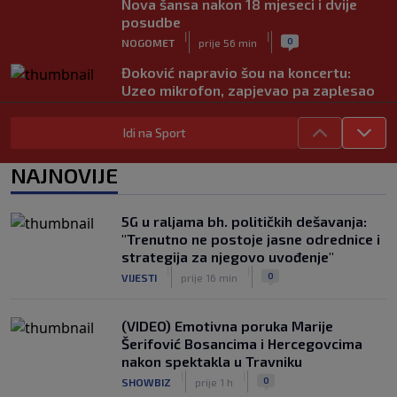
Nova šansa nakon 18 mjeseci i dvije
posudbe
|
|
0
NOGOMET
prije 56 min
Đoković napravio šou na koncertu:
Uzeo mikrofon, zapjevao pa zaplesao
na bini (VIDEO)
|
|
0
TENIS
prije 1 h
Idi na Sport
Messi stigao u Rosario na posljednji
NAJNOVIJE
ispraćaj ocu, De Paul pogodak posvetio
porodici (VIDEO)
|
|
0
NOGOMET
prije 1 h
5G u raljama bh. političkih dešavanja:
"Trenutno ne postoje jasne odrednice i
Fudbal opasan po život: "Čišćenje"
strategija za njegovo uvođenje"
lopte uzrokovalo saobraćajni udes
|
|
0
VIJESTI
prije 16 min
(VIDEO)
|
|
0
NOGOMET
prije 1 h
(VIDEO) Emotivna poruka Marije
Šerifović Bosancima i Hercegovcima
nakon spektakla u Travniku
|
|
0
SHOWBIZ
prije 1 h