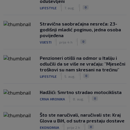
oduševljeni
|
|
0
LIFESTYLE
7. aug.
Stravična saobraćajna nesreća: 23-
godišnji mladić poginuo, jedna osoba
povijeđena
|
|
0
VIJESTI
prije 4 h
Penzioneri otišli na odmor u Italiju i
odlučili da se više ne vraćaju: "Mjesečni
troškovi su nam skresani na trećinu"
|
|
0
LIFESTYLE
5. aug.
Hadžići: Smrtno stradao motociklista
|
|
0
CRNA HRONIKA
8. aug.
Što ste naručivali, naručivali ste: Kraj
Glova u BiH, od sutra prestaju dostave
|
|
0
EKONOMIJA
prije 2 h