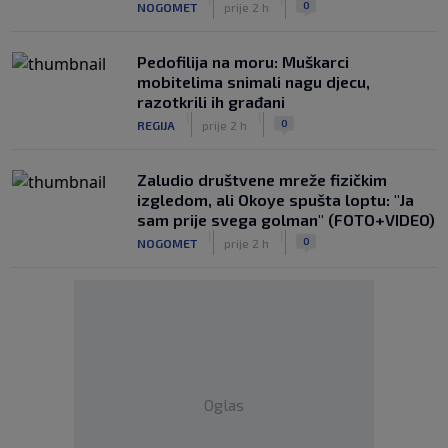
0
NOGOMET
prije 2 h
Pedofilija na moru: Muškarci
mobitelima snimali nagu djecu,
razotkrili ih građani
|
|
0
REGIJA
prije 2 h
Zaludio društvene mreže fizičkim
izgledom, ali Okoye spušta loptu: "Ja
sam prije svega golman" (FOTO+VIDEO)
|
|
0
NOGOMET
prije 2 h
Oglas