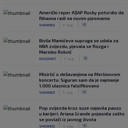
Američki reper A$AP Rocky potvrdio da
Rihanna radi na novim pjesmama
|
|
0
SHOWBIZ
6. aug.
Bivša Mamićeva supruga se udala za
NBA zvijezdu, pjevala se Rozga i
Marinko Rokvić
|
|
0
NOGOMET
5. aug.
Misirlić o dešavanjima na Merlinovom
koncertu: Siguran sam da je najmanje
1.000 ulaznica falsifikovano
|
|
0
SHOWBIZ
5. aug.
Pop zvijezda kroz suze najavila pauzu
u karijeri: Ariana Grande pojasnila zašto
se povlači iz javnog života
|
|
0
SHOWBIZ
4. aug.