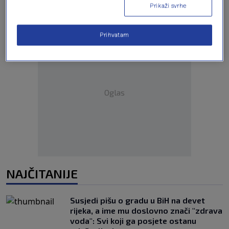
Prikaži svrhe
Prihvatam
Oglas
NAJČITANIJE
Susjedi pišu o gradu u BiH na devet
rijeka, a ime mu doslovno znači "zdrava
voda": Svi koji ga posjete ostanu