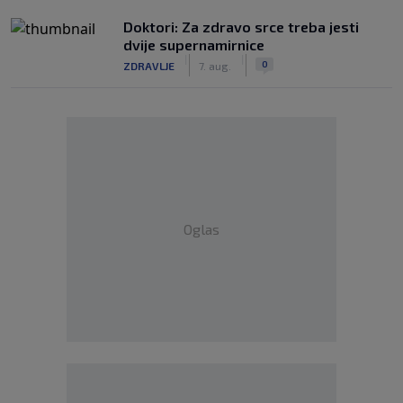
Doktori: Za zdravo srce treba jesti
dvije supernamirnice
|
|
0
ZDRAVLJE
7. aug.
Oglas