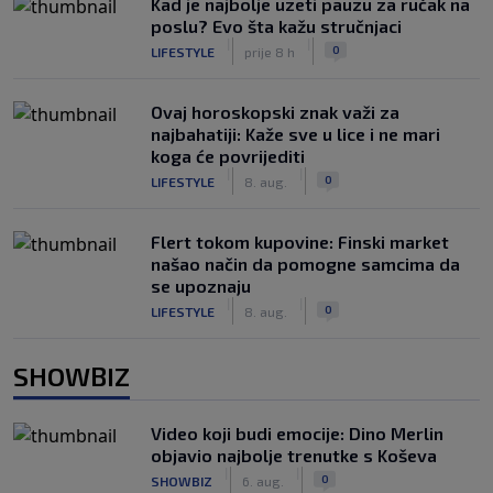
Kad je najbolje uzeti pauzu za ručak na
poslu? Evo šta kažu stručnjaci
|
|
0
LIFESTYLE
prije 8 h
Ovaj horoskopski znak važi za
najbahatiji: Kaže sve u lice i ne mari
koga će povrijediti
|
|
0
LIFESTYLE
8. aug.
Flert tokom kupovine: Finski market
našao način da pomogne samcima da
se upoznaju
|
|
0
LIFESTYLE
8. aug.
SHOWBIZ
Video koji budi emocije: Dino Merlin
objavio najbolje trenutke s Koševa
|
|
0
SHOWBIZ
6. aug.