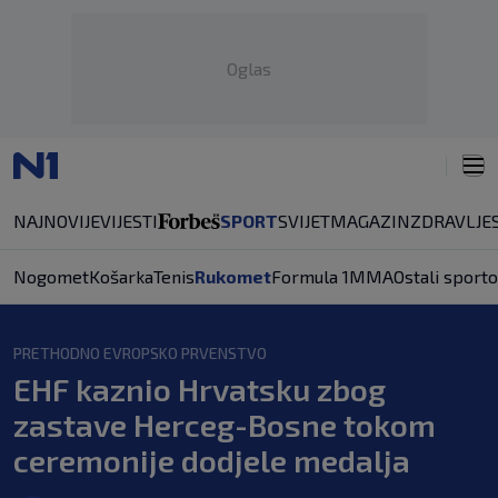
Oglas
NAJNOVIJE
VIJESTI
SPORT
SVIJET
MAGAZIN
ZDRAVLJE
Nogomet
Košarka
Tenis
Rukomet
Formula 1
MMA
Ostali sporto
PRETHODNO EVROPSKO PRVENSTVO
EHF kaznio Hrvatsku zbog
zastave Herceg-Bosne tokom
ceremonije dodjele medalja