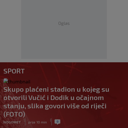
Oglas
SPORT
Skupo plaćeni stadion u kojeg su
otvorili Vučić i Dodik u očajnom
stanju, slika govori više od riječi
(FOTO)
|
|
0
NOGOMET
prije 10 min