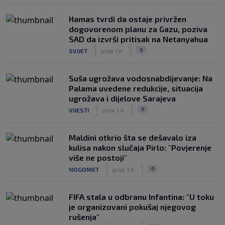
Hamas tvrdi da ostaje privržen
dogovorenom planu za Gazu, poziva
SAD da izvrši pritisak na Netanyahua
|
|
0
SVIJET
prije 1 h
Suša ugrožava vodosnabdijevanje: Na
Palama uvedene redukcije, situacija
ugrožava i dijelove Sarajeva
|
|
0
VIJESTI
prije 1 h
Maldini otkrio šta se dešavalo iza
kulisa nakon slučaja Pirlo: "Povjerenje
više ne postoji"
|
|
0
NOGOMET
prije 1 h
FIFA stala u odbranu Infantina: "U toku
je organizovani pokušaj njegovog
rušenja"
|
|