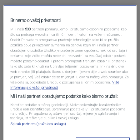
Brinemo o vašoj privatnosti
Pre 3 meseci
Hoki
Mi i naši
603
partneri pohranjujemo i pristupamo osobnim podacima, kao
što su pretraga web stranica ili lični identifikatori, na vašem računaru .
Odabir Prihvatam omogućava praćenje tehnologije kako bi se pružila
podrška dolje prikazanim svrhama na osnovu kojih mi i naši partneri
Novčana kazna je trebalo da bude mnogo veća.
obrađujemo podatke Ukoliko je praćenje onemogućeno, neki od sadržaja i
reklama koje vidite možda neće biti relevantni za vas. Ovaj odabir postavki
Odgovori
možete ponovno odabrati i pritom promijeniti trenutni odabir ili pristanak
tako što ćete kliknuti na Upravljaj željenim postavkama link na dnu ove
web stranice [ili plutajuću ikonu u donjem lijevom dijelu web stranice, ako
je primjenjivo]. Vaš odabir će se mijenjati u okviru našeg Wеб локација. Za
više detalja, pogledajte Uredbu o postupanju s ličnim podacima.
Više
informacija o vašoj privatnosti
Mi i naši partneri obrađujemo podatke kako bismo pružali:
Koristite podatke o tačnoj geolokaciji. Aktivno skenirajte karakteristike
uređaja radi identifikacije. Spremanje podataka i/ili pristupanje podacima
na uređaju. Prilagođeno oglašavanje i sadržaj, mjerenje oglašavanja i
Oglas
sadržaja, istraživanje publike i razvoj usluga.
Spisak partnera (pružalaca usluga)