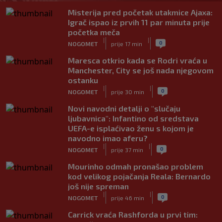
Misterija pred početak utakmice Ajaxa:
Igrač ispao iz prvih 11 par minuta prije
početka meča
|
|
0
NOGOMET
prije 17 min
Maresca otkrio kada se Rodri vraća u
Manchester, City se još nada njegovom
ostanku
|
|
0
NOGOMET
prije 30 min
Novi navodni detalji o "slučaju
ljubavnica": Infantino od sredstava
UEFA-e isplaćivao ženu s kojom je
navodno imao aferu?
|
|
0
NOGOMET
prije 37 min
Mourinho odmah pronašao problem
kod velikog pojačanja Reala: Bernardo
još nije spreman
|
|
0
NOGOMET
prije 46 min
Carrick vraća Rashforda u prvi tim: