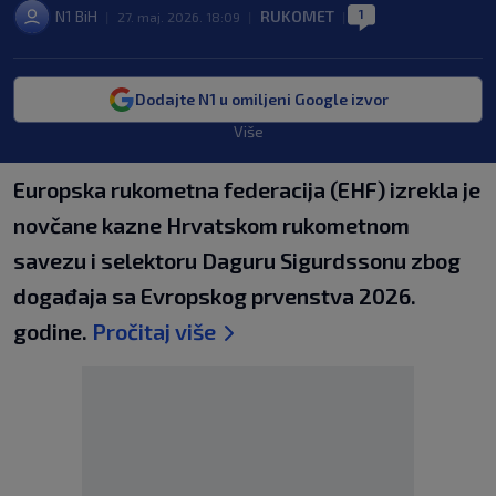
1
N1 BiH
RUKOMET
|
27. maj. 2026. 18:09
|
|
Dodajte N1 u omiljeni Google izvor
Više
Europska rukometna federacija (EHF) izrekla je
novčane kazne Hrvatskom rukometnom
savezu i selektoru Daguru Sigurdssonu zbog
događaja sa Evropskog prvenstva 2026.
godine.
Pročitaj više