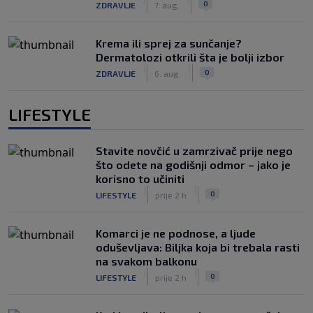
0
ZDRAVLJE
7. aug.
Krema ili sprej za sunčanje?
Dermatolozi otkrili šta je bolji izbor
|
|
0
ZDRAVLJE
6. aug.
LIFESTYLE
Stavite novčić u zamrzivač prije nego
što odete na godišnji odmor – jako je
korisno to učiniti
|
|
0
LIFESTYLE
prije 2 h
Komarci je ne podnose, a ljude
oduševljava: Biljka koja bi trebala rasti
na svakom balkonu
|
|
0
LIFESTYLE
prije 2 h