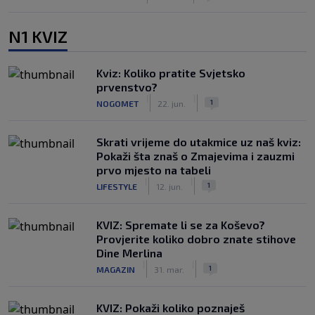
N1 KVIZ
Kviz: Koliko pratite Svjetsko
prvenstvo?
|
|
1
NOGOMET
22. jun.
Skrati vrijeme do utakmice uz naš kviz:
Pokaži šta znaš o Zmajevima i zauzmi
prvo mjesto na tabeli
|
|
1
LIFESTYLE
12. jun.
KVIZ: Spremate li se za Koševo?
Provjerite koliko dobro znate stihove
Dine Merlina
|
|
1
MAGAZIN
31. mar.
KVIZ: Pokaži koliko poznaješ