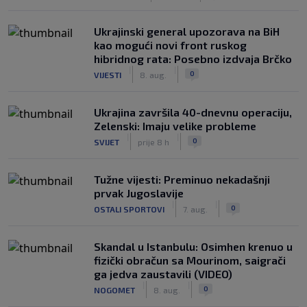
Ukrajinski general upozorava na BiH
kao mogući novi front ruskog
hibridnog rata: Posebno izdvaja Brčko
|
|
0
VIJESTI
8. aug.
Ukrajina završila 40-dnevnu operaciju,
Zelenski: Imaju velike probleme
|
|
0
SVIJET
prije 8 h
Tužne vijesti: Preminuo nekadašnji
prvak Jugoslavije
|
|
0
OSTALI SPORTOVI
7. aug.
Skandal u Istanbulu: Osimhen krenuo u
fizički obračun sa Mourinom, saigrači
ga jedva zaustavili (VIDEO)
|
|
0
NOGOMET
8. aug.