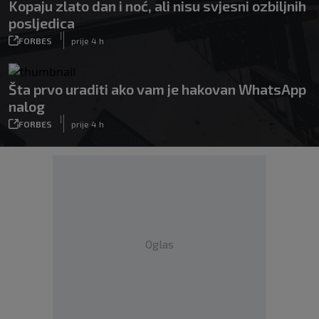
Kopaju zlato dan i noć, ali nisu svjesni ozbiljnih
posljedica
|
FORBES
prije 4 h
Šta prvo uraditi ako vam je hakovan WhatsApp
nalog
|
FORBES
prije 4 h
Oglas