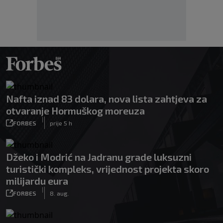
Nafta iznad 83 dolara, nova lista zahtjeva za
otvaranje Hormuškog moreuza
|
FORBES
prije 5 h
Džeko i Modrić na Jadranu grade luksuzni
turistički kompleks, vrijednost projekta skoro
milijardu eura
|
FORBES
8. aug.